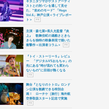
キタニタツヤがゲストアーティ
ストとの対バンを通して見せ
た、“攻めのモード” 「Hugs
Vol.6」神戸公演＜ライブレポー
ト＞
P R
主演・森七菜×長久允監督『炎
上』 歌舞伎町の過酷さときら
きらを独特の映像表現で描いた
衝撃作＜出演者コラム＞
P R
『トイ・ストーリー５』レビュ
ー 「デジタルVSおもちゃ」の
先にある“時が流れても変わら
ないもの”に目頭が熱くなる
P R
舞台『となりのトトロ』ロンド
ン公演を観劇できる特別企
画！ ローチケ［旅行］海外航
空券取扱スタート記念で実施
P R