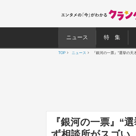
ニュース
特 集
TOP
ニュース
『銀河の一票』“選挙の天
『銀河の一票』“選
ず相談所がスゴい