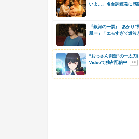
いよ…」名台詞連発に感
『銀河の一票』“あかり”
肌ー」「エモすぎて爆泣
“おっさん剣聖”の一太刀
Videoで独占配信中
P R