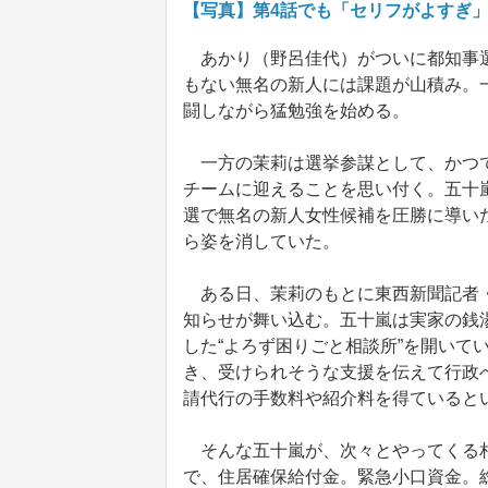
【写真】第4話でも「セリフがよすぎ
あかり（野呂佳代）がついに都知事選
もない無名の新人には課題が山積み。
闘しながら猛勉強を始める。
一方の茉莉は選挙参謀として、かつて
チームに迎えることを思い付く。五十
選で無名の新人女性候補を圧勝に導い
ら姿を消していた。
ある日、茉莉のもとに東西新聞記者・
知らせが舞い込む。五十嵐は実家の銭
した“よろず困りごと相談所”を開いて
き、受けられそうな支援を伝えて行政
請代行の手数料や紹介料を得ていると
そんな五十嵐が、次々とやってくる相
で、住居確保給付金。緊急小口資金。