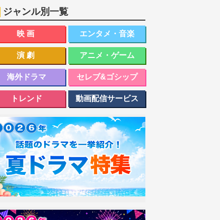
ジャンル別一覧
映画
エンタメ・音楽
演劇
アニメ・ゲーム
海外ドラマ
セレブ&ゴシップ
トレンド
動画配信サービス