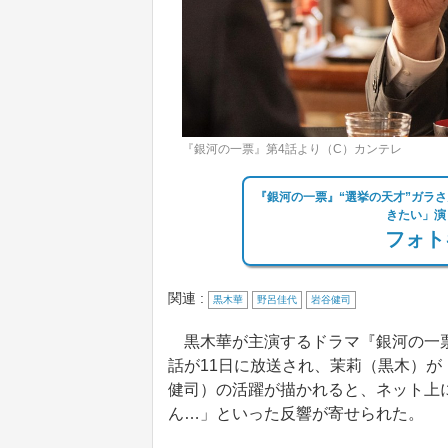
『銀河の一票』第4話より（C）カンテレ
『銀河の一票』“選挙の天才”ガラ
きたい」演
フォト
関連 :
黒木華
野呂佳代
岩谷健司
黒木華が主演するドラマ『銀河の一票
話が11日に放送され、茉莉（黒木）が
健司）の活躍が描かれると、ネット上
ん…」といった反響が寄せられた。