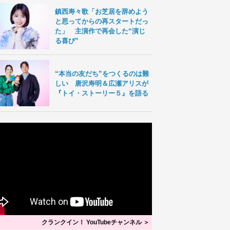
鎮西寿々歌「お芝居を辞めよう
と思ってからの再スタートだっ
た」 主演作で再会した“演じ
る喜び”
“本当の友だち”をつくるのは難
しい 唐沢寿明＆広瀬アリスが
『トイ・ストーリー５』を語る
クランクイン！ YouTubeチャンネル ＞