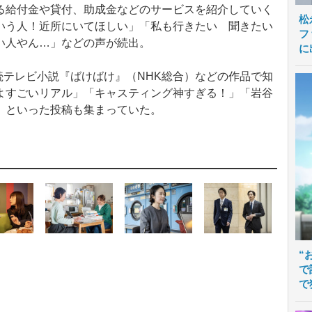
る給付金や貸付、助成金などのサービスを紹介していく
松
いう人！近所にいてほしい」「私も行きたい 聞きたい
フ
い人やん…」などの声が続出。
に
連続テレビ小説『ばけばけ』（NHK総合）などの作品で知
よすごいリアル」「キャスティング神すぎる！」「岩谷
」といった投稿も集まっていた。
“
で
で