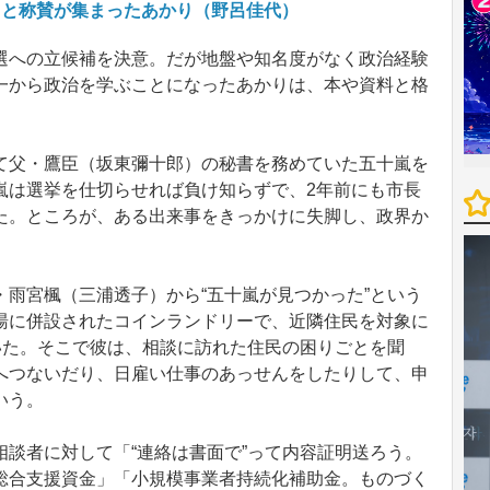
」と称賛が集まったあかり（野呂佳代）
への立候補を決意。だが地盤や知名度がなく政治経験
一から政治を学ぶことになったあかりは、本や資料と格
父・鷹臣（坂東彌十郎）の秘書を務めていた五十嵐を
嵐は選挙を仕切らせれば負け知らずで、2年前にも市長
た。ところが、ある出来事をきっかけに失脚し、政界か
雨宮楓（三浦透子）から“五十嵐が見つかった”という
湯に併設されたコインランドリーで、近隣住民を対象に
いた。そこで彼は、相談に訪れた住民の困りごとを聞
へつないだり、日雇い仕事のあっせんをしたりして、申
いう。
談者に対して「“連絡は書面で”って内容証明送ろう。
総合支援資金」「小規模事業者持続化補助金。ものづく