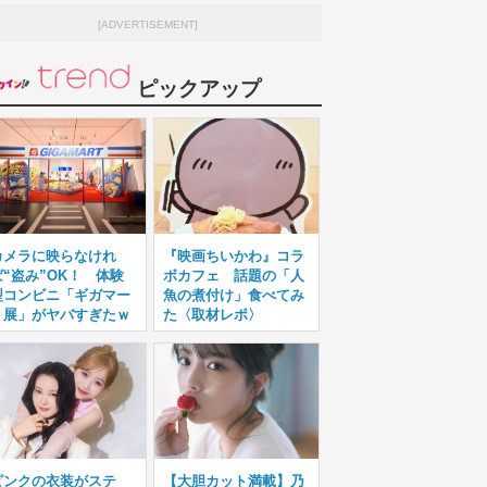
[ADVERTISEMENT]
ピックアップ
カメラに映らなけれ
『映画ちいかわ』コラ
ば“盗み”OK！ 体験
ボカフェ 話題の「人
型コンビニ「ギガマー
魚の煮付け」食べてみ
ト展」がヤバすぎたｗ
た〈取材レポ〉
ピンクの衣装がステ
【大胆カット満載】乃