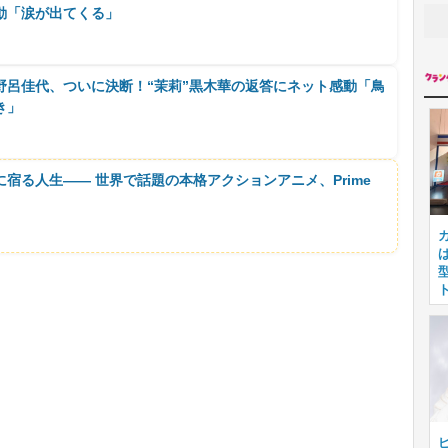
動「涙が出てくる」
野呂佳代、ついに決断！“茉莉”黒木華の返答にネット感動「鳥
き」
に宿る人生―― 世界で話題の本格アクションアニメ、Prime