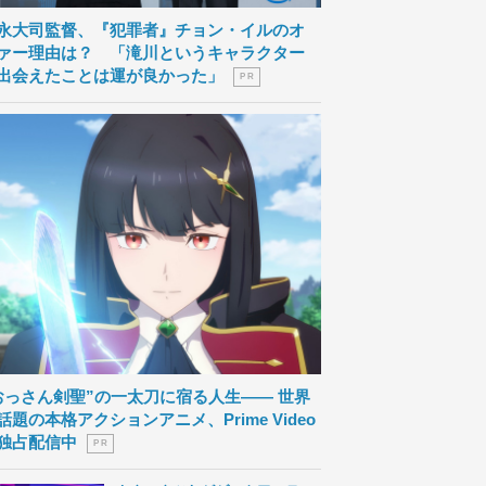
永大司監督、『犯罪者』チョン・イルのオ
ァー理由は？ 「滝川というキャラクター
出会えたことは運が良かった」
P R
おっさん剣聖”の一太刀に宿る人生―― 世界
話題の本格アクションアニメ、Prime Video
独占配信中
P R