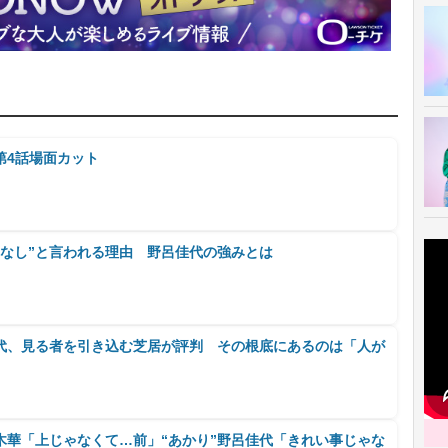
第4話場面カット
レなし”と言われる理由 野呂佳代の強みとは
代、見る者を引き込む芝居が評判 その根底にあるのは「人が
木華「上じゃなくて…前」“あかり”野呂佳代「きれい事じゃな