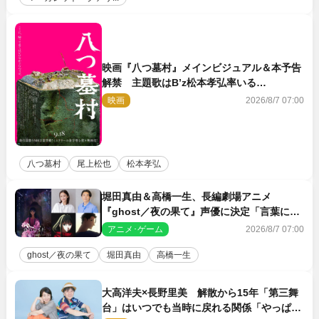
映画『八つ墓村』メインビジュアル＆本予告
解禁 主題歌はB’z松本孝弘率いる
TMG「DOOM」に決定
映画
2026/8/7 07:00
八つ墓村
尾上松也
松本孝弘
堀田真由＆高橋一生、長編劇場アニメ
『ghost／夜の果て』声優に決定「言葉には
できない沢山の感情を思い出しました」
アニメ･ゲーム
2026/8/7 07:00
ghost／夜の果て
堀田真由
高橋一生
大高洋夫×長野里美 解散から15年「第三舞
台」はいつでも当時に戻れる関係「やっぱり