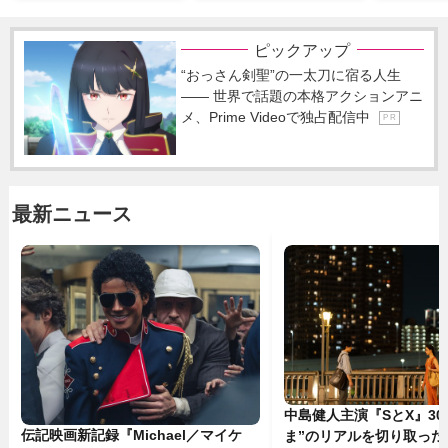
ピックアップ
“おっさん剣聖”の一太刀に宿る人生
―― 世界で話題の本格アクションアニ
メ、Prime Videoで独占配信中
P R
最新ニュース
中島健人主演『SとX』30
伝記映画新記録『Michael／マイケ
ま”のリアルを切り取った