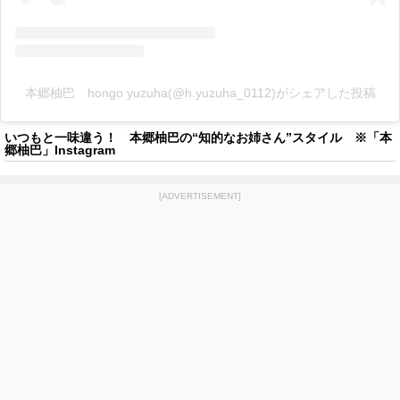
本郷柚巴 hongo yuzuha(@h.yuzuha_0112)がシェアした投稿
いつもと一味違う！ 本郷柚巴の“知的なお姉さん”スタイル ※「本
郷柚巴」Instagram
[ADVERTISEMENT]