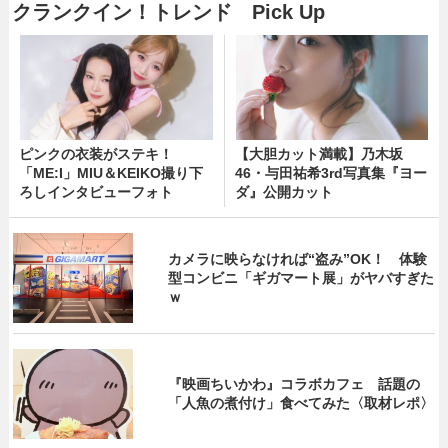
クランクイン！トレンド Pick Up
ピンクの衣装がステキ！
【大胆カット満載】乃木坂
「ME:I」MIU＆KEIKO撮り下
46・与田祐希3rd写真集『ヨー
ろしインタビューフォト
ダ』公開カット
カメラに映らなければ“盗み”OK！ 体験
型コンビニ「ギガマート展」がヤバすぎた
ｗ
『映画ちいかわ』コラボカフェ 話題の
「人魚の煮付け」食べてみた〈取材レポ〉