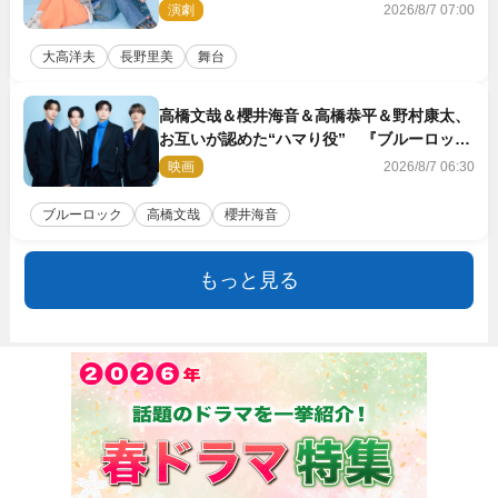
他の方たちとは違います」
演劇
2026/8/7 07:00
大高洋夫
長野里美
舞台
高橋文哉＆櫻井海音＆高橋恭平＆野村康太、
お互いが認めた“ハマり役” 『ブルーロッ
ク』で築いた最高のチームワーク
映画
2026/8/7 06:30
ブルーロック
高橋文哉
櫻井海音
もっと見る