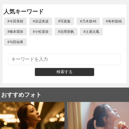
人気キーワード
#
今田美桜
#
浜辺美波
#
写真集
#
乃木坂46
#
有村架純
#
橋本環奈
#
小松菜奈
#
吉岡里帆
#
土屋太鳳
#
与田祐希
検索する
おすすめフォト