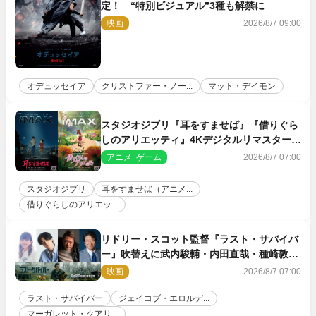
定！ “特別ビジュアル”3種も解禁に
映画
2026/8/7 09:00
オデュッセイア
クリストファー・ノー...
マット・デイモン
スタジオジブリ『耳をすませば』『借りぐら
しのアリエッティ』4Kデジタルリマスターで
IMAX上映決定！
アニメ･ゲーム
2026/8/7 07:00
スタジオジブリ
耳をすませば（アニメ...
借りぐらしのアリエッ...
リドリー・スコット監督『ラスト・サバイバ
ー』吹替えに武内駿輔・内田直哉・種崎敦
美・井上和彦ら豪華声優陣が集結！
映画
2026/8/7 07:00
ラスト・サバイバー
ジェイコブ・エロルデ...
マーガレット・クアリ...