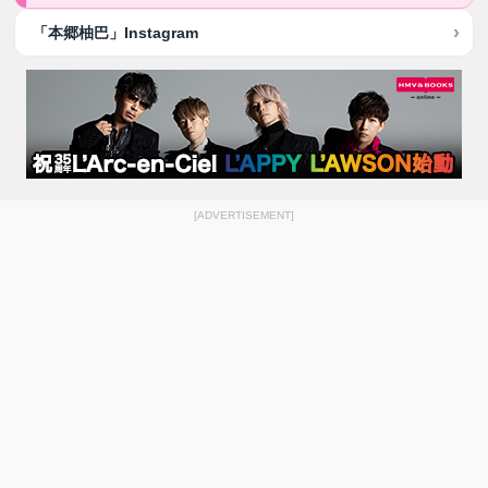
「本郷柚巴」Instagram
[ADVERTISEMENT]