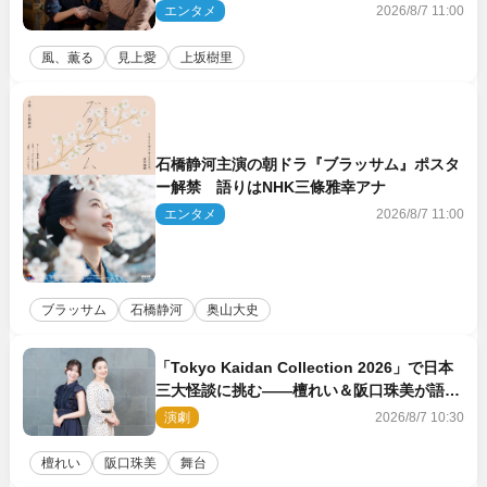
バディは最強」「アツい」
エンタメ
2026/8/7 11:00
風、薫る
見上愛
上坂樹里
石橋静河主演の朝ドラ『ブラッサム』ポスタ
ー解禁 語りはNHK三條雅幸アナ
エンタメ
2026/8/7 11:00
ブラッサム
石橋静河
奥山大史
「Tokyo Kaidan Collection 2026」で日本
三大怪談に挑む――檀れい＆阪口珠美が語る
「牡丹灯籠」の新たな魅力
演劇
2026/8/7 10:30
檀れい
阪口珠美
舞台