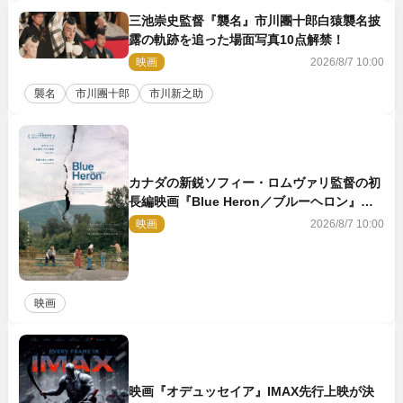
三池崇史監督『襲名』市川團十郎白猿襲名披
露の軌跡を追った場面写真10点解禁！
映画
2026/8/7 10:00
襲名
市川團十郎
市川新之助
カナダの新鋭ソフィー・ロムヴァリ監督の初
長編映画『Blue Heron／ブルーヘロン』
10.23公開
映画
2026/8/7 10:00
映画
映画『オデュッセイア』IMAX先行上映が決