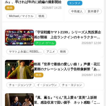
ル』、早ければ年内に続編の撮影開始
5点解禁
エンタメ
2
映画
2026/8/7 14:25
中島健人
新木優子
Michael／マイケル
映画
「宇宙戦艦ヤマト2199」シリーズ人気投票企
画が開催 上位ランクインのキャラクター＆
メカは新規描き下ろしイラストを制作
アニメ･ゲーム
2026/8/7 12:00
ヤマトよ永遠に REBEL...
アニメ
映画
映画『世界で最後の愛しい娘！』声優・花江
夏樹のナレーション入り予告映像解禁「あふ
れ出る温かさに涙が止まらない！」
映画
2026/8/7 12:00
チョ・ジョンソク
イ・ジョンウン
チョ・ヨジョン
『風、薫る』“りん”見上愛＆“直美”上坂樹
里、感染収束で固い握手 ネット感動「この