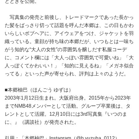
とときを公開。
写真集の発売と前後し、トレードマークであった長かっ
た髪をばっさり切って話題を呼んだ本郷は、この日もかわ
いらしいボブヘアに、アイウェアをつけ、ジャケットを羽
織っている。童顔が持ち味の本郷だが、いつもとは一味ち
がう知的な“大人の女性”の雰囲気を醸しだす私服コーデ
に、コメント欄には「大人っぽい雰囲気で可愛いね」「大
人っぽくてかわいい！」「知的に見えるね」「メガネ似合
ってる」といった声が寄せられ、評判は上々のようだ。
■本郷柚巴（ほんごう ゆずは）
2003年1月12日生まれ。大阪府出身。2015年から2023年
までNMB48メンバーとして活動。グループ卒業後は、タ
レントとして活躍。12月10日には3rd写真集『いつのま
に、』（講談社）が発売された。
引用：「本郷柚巴」Instagram（@h.yuzuha_0112）