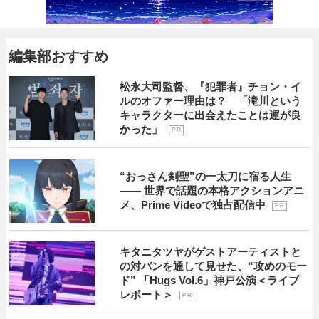
編集部おすすめ
松永大司監督、『犯罪者』チョン・イ
ルのオファー理由は？ 「滝川という
キャラクターに出会えたことは運が良
かった」
P R
“おっさん剣聖”の一太刀に宿る人生
―― 世界で話題の本格アクションアニ
メ、Prime Videoで独占配信中
P R
キタニタツヤがゲストアーティストと
の対バンを通して見せた、“攻めのモー
ド” 「Hugs Vol.6」神戸公演＜ライブ
レポート＞
P R