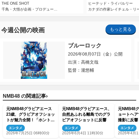
THE ONE SHOT
ヒーテッド・ライバルリー
千鳥・大悟が企画・プロデュー…
カナダの作家レイチェル・リ
今週公開の映画
もっと見る
ブルーロック
2026年08月07日（金）公開
出演：高橋文哉
監督：瀧悠輔
›
NMB48 の関連記事
元NMB48グラビアエース
元NMB48グラビアエース、
元NMB4
23歳、グラビアオフショッ
自然あふれる離島でのグラ
ョートヘア
トが魅力全開！「ホントか
ビアオフショットに反響
撮影に反響
わいい」
エンタメ
エンタメ
エンタメ
2026年7月25日 06時00分
2026年6月4日 11時30分
2026年4月1