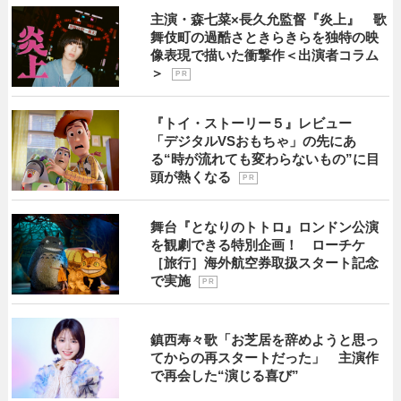
主演・森七菜×長久允監督『炎上』 歌
舞伎町の過酷さときらきらを独特の映
像表現で描いた衝撃作＜出演者コラム
＞
P R
『トイ・ストーリー５』レビュー
「デジタルVSおもちゃ」の先にあ
る“時が流れても変わらないもの”に目
頭が熱くなる
P R
舞台『となりのトトロ』ロンドン公演
を観劇できる特別企画！ ローチケ
［旅行］海外航空券取扱スタート記念
で実施
P R
鎮西寿々歌「お芝居を辞めようと思っ
てからの再スタートだった」 主演作
で再会した“演じる喜び”