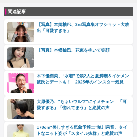
関連記事
【写真】本郷柚巴、3rd写真集オフショット大放
出「可愛すぎる」
【写真】本郷柚巴、花束を抱いて笑顔
木下優樹菜、“水着”で娘2人と夏満喫＆イケメン
彼氏とデートも！ 2025年のインスタ一気見
大原優乃、“ちょいウルフ”にイメチェン 「可
愛すぎる」「惚れてまう」と絶賛の声
170cm“美しすぎる気象予報士”穂川果音、タイ
トなニット姿が「スタイル抜群」と絶賛の声