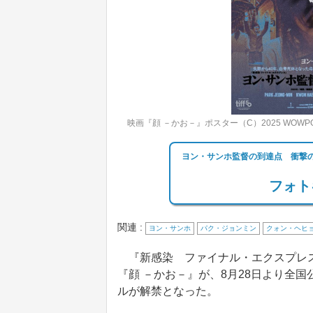
映画『顔 －かお－』ポスター（C）2025 WOWPOINT,
ヨン・サンホ監督の到達点 衝撃
フォト
関連 :
ヨン・サンホ
パク・ジョンミン
クォン・ヘヒ
『新感染 ファイナル・エクスプレス
『顔 －かお－』が、8月28日より全
ルが解禁となった。