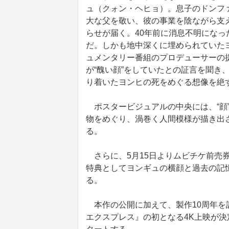
ュ（クォン・ヘヒョ）。息子のドンファ
大な父を敬い、彼の事業を陰ながら支
らせが届く。40年前に消息不明にな
だ。しかも地中深くに埋められていた
ュメンタリー番組のプロデューサーの
が“醜い顔”をしていたとの証言を聞き
り着いたヨンヒの死をめぐる想像を絶
ポスタービジュアルの中央には、“顔
物をめぐり、渦巻く人間模様が描き出
る。
さらに、5月15日よりムビチケ前売
特典としてヨンギュの横顔と過去の記
る。
本作の公開に加えて、製作10周年を
エクスプレス』の初となる4K上映が決定