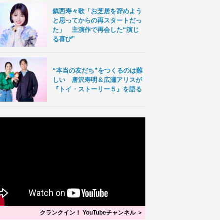
鎮西寿々歌「お芝居を辞めよう
と思ってからの再スタートだっ
た」 主演作で再会した“演じ
る喜び”
“本当の友だち”をつくるのは難
しい 唐沢寿明＆広瀬アリスが
『トイ・ストーリー５』を語る
クランクイン！ YouTubeチャンネル ＞