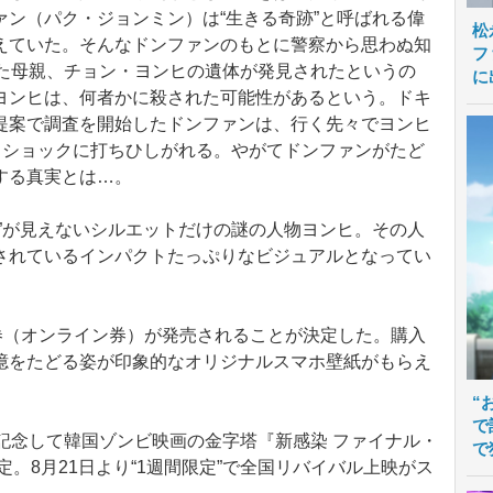
ン（パク・ジョンミン）は“生きる奇跡”と呼ばれる偉
松
えていた。そんなドンファンのもとに警察から思わぬ知
フ
った母親、チョン・ヨンヒの遺体が発見されたというの
に
ヨンヒは、何者かに殺された可能性があるという。ドキ
提案で調査を開始したドンファンは、行く先々でヨンヒ
、ショックに打ちひしがれる。やがてドンファンがたど
する真実とは…。
”が見えないシルエットだけの謎の人物ヨンヒ。その人
されているインパクトたっぷりなビジュアルとなってい
券（オンライン券）が発売されることが決定した。購入
憶をたどる姿が印象的なオリジナルスマホ壁紙がもらえ
“
で
記念して韓国ゾンビ映画の金字塔『新感染 ファイナル・
で
。8月21日より“1週間限定”で全国リバイバル上映がス