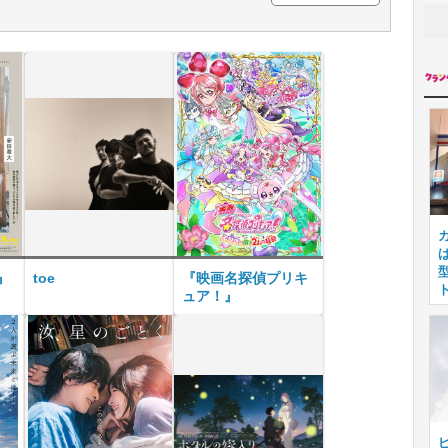
』
toe
『映画名探偵プリキ
ュア！』