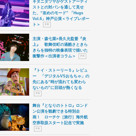
キタニタツヤがゲストアーティ
ストとの対バンを通して見せ
た、“攻めのモード” 「Hugs
Vol.6」神戸公演＜ライブレポー
ト＞
P R
主演・森七菜×長久允監督『炎
上』 歌舞伎町の過酷さときら
きらを独特の映像表現で描いた
衝撃作＜出演者コラム＞
P R
『トイ・ストーリー５』レビュ
ー 「デジタルVSおもちゃ」の
先にある“時が流れても変わら
ないもの”に目頭が熱くなる
P R
舞台『となりのトトロ』ロンド
ン公演を観劇できる特別企
画！ ローチケ［旅行］海外航
空券取扱スタート記念で実施
P R