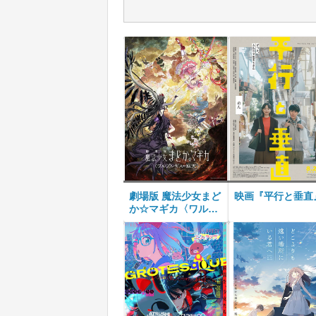
劇場版 魔法少女まど
映画『平行と垂直
か☆マギカ〈ワルプ
ルギスの廻天〉