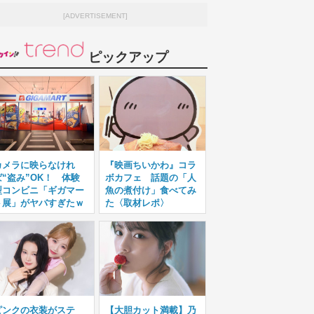
[ADVERTISEMENT]
ピックアップ
カメラに映らなけれ
『映画ちいかわ』コラ
ば“盗み”OK！ 体験
ボカフェ 話題の「人
型コンビニ「ギガマー
魚の煮付け」食べてみ
ト展」がヤバすぎたｗ
た〈取材レポ〉
ピンクの衣装がステ
【大胆カット満載】乃