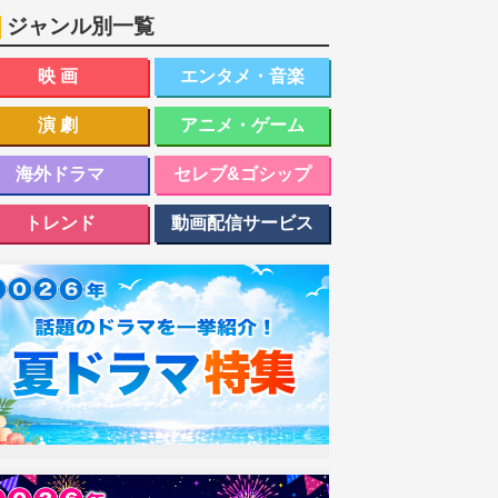
ジャンル別一覧
映画
エンタメ・音楽
演劇
アニメ・ゲーム
海外ドラマ
セレブ&ゴシップ
トレンド
動画配信サービス