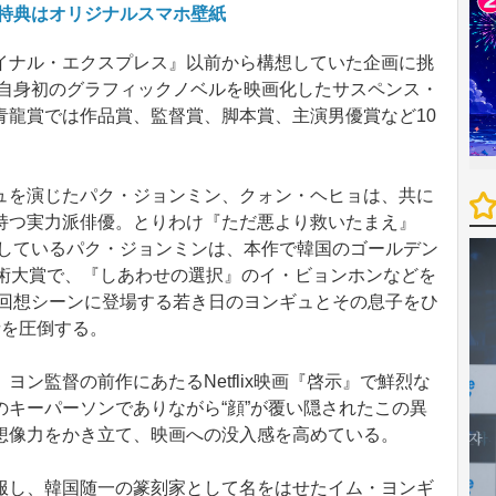
ケ特典はオリジナルスマホ壁紙
ナル・エクスプレス』以前から構想していた企画に挑
た自身初のグラフィックノベルを映画化したサスペンス・
青龍賞では作品賞、監督賞、脚本賞、主演男優賞など10
を演じたパク・ジョンミン、クォン・ヘヒョは、共に
持つ実力派俳優。とりわけ『ただ悪より救いたまえ』
演しているパク・ジョンミンは、本作で韓国のゴールデン
芸術大賞で、『しあわせの選択』のイ・ビョンホンなどを
の回想シーンに登場する若き日のヨンギュとその息子をひ
者を圧倒する。
ン監督の前作にあたるNetflix映画『啓示』で鮮烈な
キーパーソンでありながら“顔”が覆い隠されたこの異
想像力をかき立て、映画への没入感を高めている。
し、韓国随一の篆刻家として名をはせたイム・ヨンギ