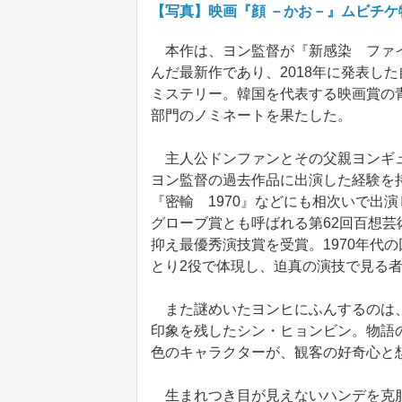
【写真】映画『顔 －かお－』ムビチ
本作は、ヨン監督が『新感染 ファイ
んだ最新作であり、2018年に発表し
ミステリー。韓国を代表する映画賞の
部門のノミネートを果たした。
主人公ドンファンとその父親ヨンギュ
ヨン監督の過去作品に出演した経験を
『密輸 1970』などにも相次いで出
グローブ賞とも呼ばれる第62回百想
抑え最優秀演技賞を受賞。1970年代
とり2役で体現し、迫真の演技で見る
また謎めいたヨンヒにふんするのは、ヨ
印象を残したシン・ヒョンビン。物語の
色のキャラクターが、観客の好奇心と
生まれつき目が見えないハンデを克服