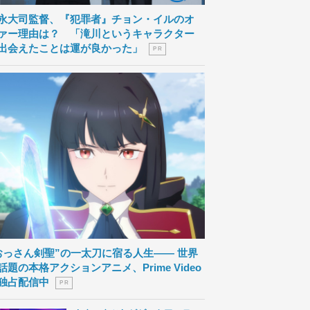
永大司監督、『犯罪者』チョン・イルのオ
ァー理由は？ 「滝川というキャラクター
出会えたことは運が良かった」
P R
おっさん剣聖”の一太刀に宿る人生―― 世界
話題の本格アクションアニメ、Prime Video
独占配信中
P R