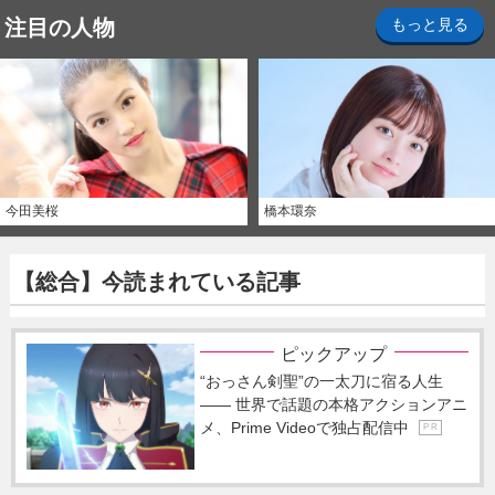
注目の人物
もっと見る
今田美桜
橋本環奈
【総合】今読まれている記事
ピックアップ
“おっさん剣聖”の一太刀に宿る人生
―― 世界で話題の本格アクションアニ
メ、Prime Videoで独占配信中
P R