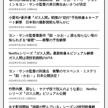
ミン＆ヨン・サンホ監督の来日舞台あいさつが決定
2026年6月18日 10時00分
小栗旬×蒼井優『ガス人間』戦慄の“犯行”予告映像＆キーア
ート解禁 日本初の撮影挑戦も明らかに
2026年6月9日 08時00分
ヨン・サンホ監督最新作『顔 －かお－』誰も知らない母の
知られざる“秘密”――衝撃の予告解禁
2026年5月22日 08時00分
Netflixシリーズ『ガス人間』最新映像＆ビジュアル解禁
ガス人間は演技初挑戦のUTA
2026年5月13日 08時00分
ヨン・サンホ監督の到達点 衝撃のサスペンス・ミステリ
ー『顔 －かお－』日本公開決定！
2026年5月13日 08時00分
竹野内豊、眉なし・ヤクザ役で別人のような姿に Netflix
シリーズ『ガス人間』ビジュアル公開
2026年2月1日 11時00分
あす配信開始『地獄が呼んでいる』シーズン2特別映像解