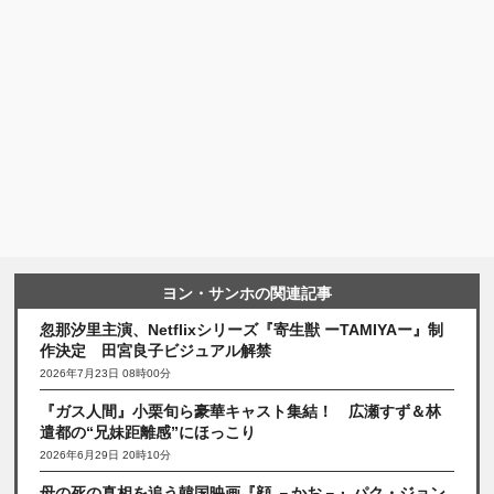
ヨン・サンホの関連記事
忽那汐里主演、Netflixシリーズ『寄生獣 ーTAMIYAー』制
作決定 田宮良子ビジュアル解禁
2026年7月23日 08時00分
『ガス人間』小栗旬ら豪華キャスト集結！ 広瀬すず＆林
遣都の“兄妹距離感”にほっこり
2026年6月29日 20時10分
母の死の真相を追う韓国映画『顔 －かお－』パク・ジョン