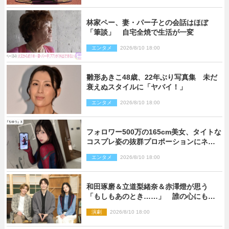
林家ペー、妻・パー子との会話はほぼ
「筆談」 自宅全焼で生活が一変
エンタメ
2026/8/10 18:00
雛形あきこ48歳、22年ぶり写真集 未だ
衰えぬスタイルに「ヤバイ！」
エンタメ
2026/8/10 18:00
フォロワー500万の165cm美女、タイトな
コスプレ姿の抜群プロポーションにネッ
ト衝撃
エンタメ
2026/8/10 18:00
和田琢磨＆立道梨緒奈＆赤澤燈が思う
「もしもあのとき……」 誰の心にもあ
るもの描く舞台『回転する夜』に込める
演劇
2026/8/10 18:00
思い