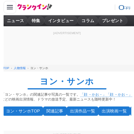
ニュース
特集
インタビュー
コラム
プレゼント
[ADVERTISEMENT]
TOP
人物情報
ヨン・サンホ
ヨン・サンホ
「ヨン・サンホ」の関連記事や写真の一覧です。
「顔 －かお－」
「顔 －かお－」
などの映画出演情報、ドラマの放送予定、最新ニュースも随時更新中！
ヨン・サンホTOP
関連記事
出演作品一覧
出演映画一覧