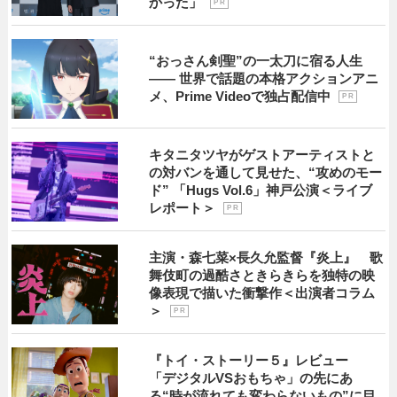
かった」
P R
“おっさん剣聖”の一太刀に宿る人生
―― 世界で話題の本格アクションアニ
メ、Prime Videoで独占配信中
P R
キタニタツヤがゲストアーティストと
の対バンを通して見せた、“攻めのモー
ド” 「Hugs Vol.6」神戸公演＜ライブ
レポート＞
P R
主演・森七菜×長久允監督『炎上』 歌
舞伎町の過酷さときらきらを独特の映
像表現で描いた衝撃作＜出演者コラム
＞
P R
『トイ・ストーリー５』レビュー
「デジタルVSおもちゃ」の先にあ
る“時が流れても変わらないもの”に目