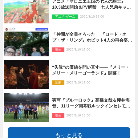
アニメ『マロニエ王国の七人の騎士』
10.3放送開始＆PV解禁 七人兄弟キャス
トに高梨謙吾、川島零士ら
アニメ･ゲーム
2026/8/10 17:00
「仲間が全員そろった」 『ロード・オ
ブ・ザ・リング』ホビット4人の再会姿に
ファン感激
映画
2026/8/10 17:00
“失敗”の価値を問い直す――『メリー・
メリー・メリーゴーランド』開幕！
演劇
2026/8/10 17:00
実写『ブルーロック』高橋文哉＆櫻井海
音、J1リーグ開幕戦キックインセレモニ
ーに登場＆喜びの声到着
映画
2026/8/10 16:50
もっと見る