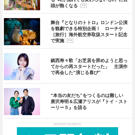
頭が熱くなる
P R
舞台『となりのトトロ』ロンドン公演
を観劇できる特別企画！ ローチケ
［旅行］海外航空券取扱スタート記念
で実施
P R
鎮西寿々歌「お芝居を辞めようと思っ
てからの再スタートだった」 主演作
で再会した“演じる喜び”
“本当の友だち”をつくるのは難しい
唐沢寿明＆広瀬アリスが『トイ・スト
ーリー５』を語る
[ADVERTISEMENT]