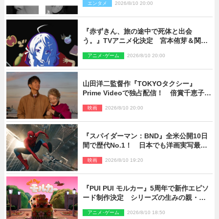
エンタメ
2026/8/10 20:00
『赤ずきん、旅の途中で死体と出会
う。』TVアニメ化決定 宮本侑芽＆関根
明良出演＆ティザーPV公開
アニメ･ゲーム
2026/8/10 20:00
山田洋二監督作『TOKYOタクシー』
Prime Videoで独占配信！ 倍賞千恵子×
木村拓哉で贈る珠玉のヒューマンドラマ
映画
2026/8/10 20:00
『スパイダーマン：BND』全米公開10日
間で歴代No.1！ 日本でも洋画実写最速
で興収30億円突破
映画
2026/8/10 19:20
『PUI PUI モルカー』5周年で新作エピソ
ード制作決定 シリーズの生みの親・見
里朝希監督が復帰
アニメ･ゲーム
2026/8/10 18:50