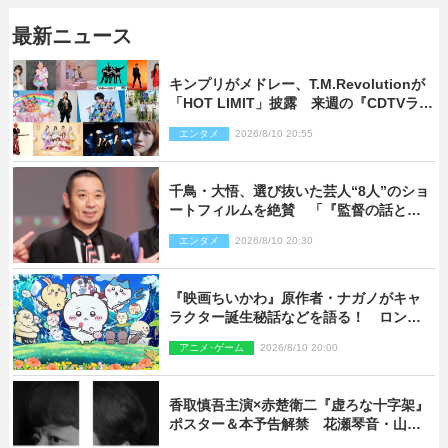
最新ニュース
キンプリがメドレー、T.M.Revolutionが
「HOT LIMIT」披露 来週の『CDTVライ
ブ！ライブ！』
エンタメ
2026/8/10 20:55
千鳥・大悟、選び抜いた芸人“8人”のショ
ートフィルムを絶賛 「『監督の話とか
来るんじゃない？』みたいな人間もいま
エンタメ
2026/8/10 20:30
した」
『映画ちいかわ』原作者・ナガノがキャ
ラクター誕生秘話などを語る！ ロング
インタビュー＆新規カット解禁
アニメ･ゲーム
2026/8/10 20:00
香取慎吾主演×赤楚衛二『虚ろな十字架』
ポスター＆本予告解禁 花瀬琴音・山中
崇らオールキャスト発表