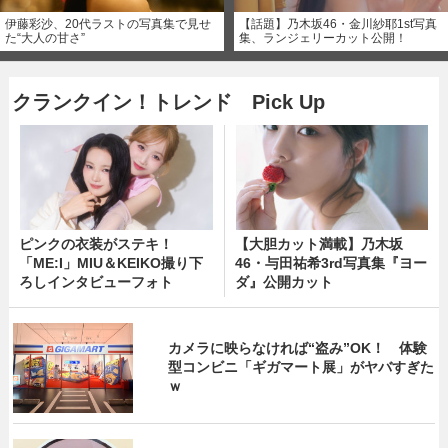
伊藤彩沙、20代ラストの写真集で見せ
【話題】乃木坂46・金川紗耶1st写真
た“大人の甘さ”
集、ランジェリーカット公開！
クランクイン！トレンド Pick Up
ピンクの衣装がステキ！
【大胆カット満載】乃木坂
「ME:I」MIU＆KEIKO撮り下
46・与田祐希3rd写真集『ヨー
ろしインタビューフォト
ダ』公開カット
カメラに映らなければ“盗み”OK！ 体験
型コンビニ「ギガマート展」がヤバすぎた
ｗ