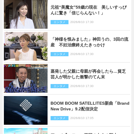
元祖“美魔女”59歳の現在 美しいすっぴ
んに驚き「信じらんない！」
エンタメ
2026/8/10 17:30
「神様を恨みました」神田うの、3回の流
産 不妊治療終えたきっかけ
エンタメ
2026/8/10 17:30
蒸発した父親に母親が再会したら…貧乏
芸人が明かした衝撃のてん末
エンタメ
2026/8/10 17:30
BOOM BOOM SATELLITES新曲「Brand
New Drive」9.2配信決定
エンタメ
2026/8/10 17:05