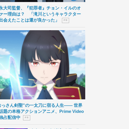
永大司監督、『犯罪者』チョン・イルのオ
ァー理由は？ 「滝川というキャラクター
出会えたことは運が良かった」
P R
おっさん剣聖”の一太刀に宿る人生―― 世界
話題の本格アクションアニメ、Prime Video
独占配信中
P R