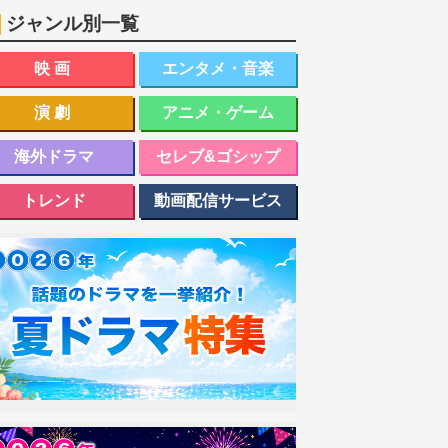
ジャンル別一覧
映画
エンタメ・音楽
演劇
アニメ・ゲーム
海外ドラマ
セレブ&ゴシップ
トレンド
動画配信サービス