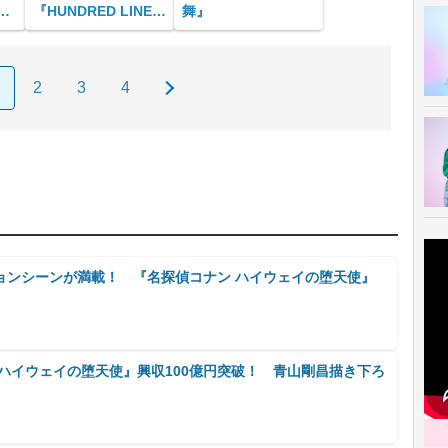
に
『HUNDRED LINE -
舞』
を
最終防衛学園-』
ん
2
3
4
ョンシーンが満載！ 『名探偵コナン ハイウェイの堕天使』
ハイウェイの堕天使』興収100億円突破！ 青山剛昌描き下ろ