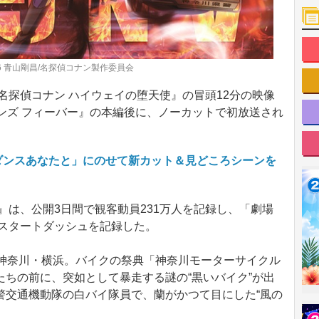
6 ⻘山剛昌/名探偵コナン製作委員会
探偵コナン ハイウェイの堕天使』の冒頭12分の映像
ンズ フィーバー』の本編後に、ノーカットで初放送され
トダンスあなたと」にのせて新カット＆見どころシーンを
は、公開3日間で観客動員231万人を記録し、「劇場
のスタートダッシュを記録した。
神奈川・横浜。バイクの祭典「神奈川モーターサイクル
ちの前に、突如として暴走する謎の“黒いバイク”が出
警交通機動隊の白バイ隊員で、蘭がかつて目にした“風の