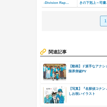
-Division Rap
きの下剋上～司書
Battle-』Rule the
なるためには手段
Stage《Division
選んでいられませ
Jam Tour》vol.3
～2026』
1
関連記事
【動画】ド派手なアクシ
限界突破PV
【写真】『名探偵コナン 
しお祝いイラスト