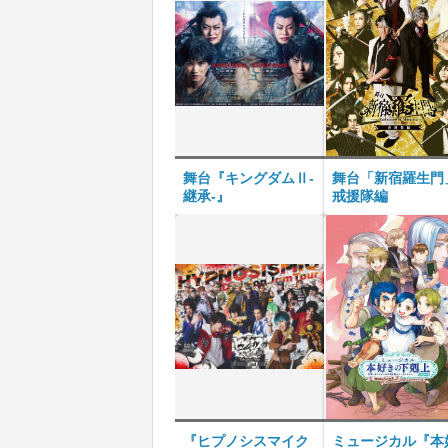
舞台『キングダムⅡ-
舞台「新宿羅生門
継承-』
戒援隊編
『ヒプノシスマイク
ミュージカル『本