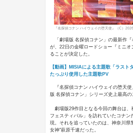
『名探偵コナン ハイウェイの堕天使』（C）202
「劇場版 名探偵コナン」の最新作『名
が、22日の金曜ロードショー『ミニオ
ることが決定した。
【動画】MISIAによる主題歌「ラス
たっぷり使用した主題歌PV
『名探偵コナン ハイウェイの堕天使』
版 名探偵コナン」シリーズ史上最高
劇場版29作目となる今回の舞台は、
フェスティバル」を訪れていたコナンた
現。それを追っていたのは、神奈川県
女神”萩原千速だった。