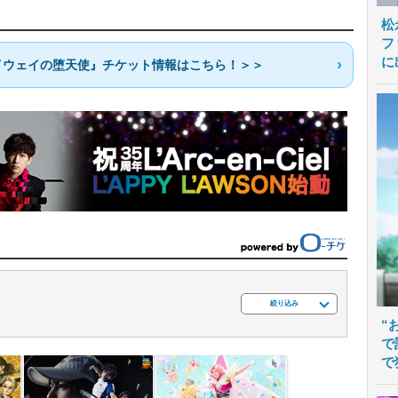
松
フ
に
イウェイの堕天使』チケット情報はこちら！＞＞
絞り込み
“
で
で