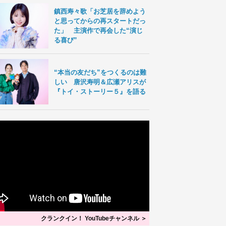
鎮西寿々歌「お芝居を辞めよう
と思ってからの再スタートだっ
た」 主演作で再会した“演じ
る喜び”
“本当の友だち”をつくるのは難
しい 唐沢寿明＆広瀬アリスが
『トイ・ストーリー５』を語る
クランクイン！ YouTubeチャンネル ＞