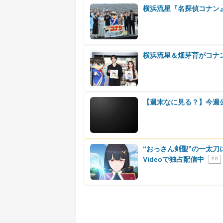
横浜流星『名探偵コナン
横浜流星＆畑芽育がコナ
【週末なに見る？】今週
“おっさん剣聖”の一太刀
Videoで独占配信中
P R