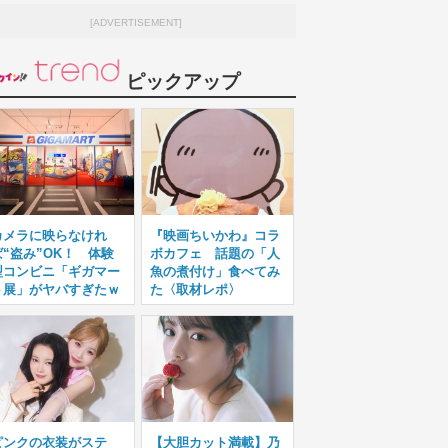
[ADVERTISEMENT]
ピックアップ
カメラに映らなけれ
『映画ちいかわ』コラ
ば“盗み”OK！ 体験
ボカフェ 話題の「人
型コンビニ「ギガマー
魚の煮付け」食べてみ
ト展」がヤバすぎたｗ
た〈取材レポ〉
ピンクの衣装がステ
【大胆カット満載】乃