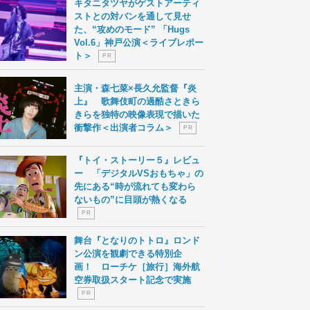
キタニタツヤがゲストアーティ
ストとの対バンを通して見せ
た、“攻めのモード” 「Hugs
Vol.6」神戸公演＜ライブレポー
ト＞
P R
主演・森七菜×長久允監督『炎
上』 歌舞伎町の過酷さときら
きらを独特の映像表現で描いた
衝撃作＜出演者コラム＞
P R
『トイ・ストーリー５』レビュ
ー 「デジタルVSおもちゃ」の
先にある“時が流れても変わら
ないもの”に目頭が熱くなる
P R
舞台『となりのトトロ』ロンド
ン公演を観劇できる特別企
画！ ローチケ［旅行］海外航
空券取扱スタート記念で実施
P R