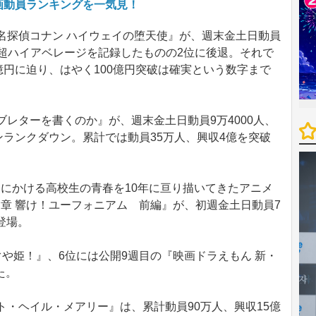
映画動員ランキングを一気見！
名探偵コナン ハイウェイの堕天使』が、週末金土日動員
という超ハイアベレージを記録したものの2位に後退。それで
0億円に迫り、はやく100億円突破は確実という数字まで
レターを書くのか』が、週末金土日動員9万4000人、
ワンランクダウン。累計では動員35万人、興収4億を突破
にかける高校生の青春を10年に亘り描いてきたアニメ
章 響け！ユーフォニアム 前編』が、初週金土日動員7
初登場。
や姫！』、6位には公開9週目の『映画ドラえもん 新・
た。
・ヘイル・メアリー』は、累計動員90万人、興収15億