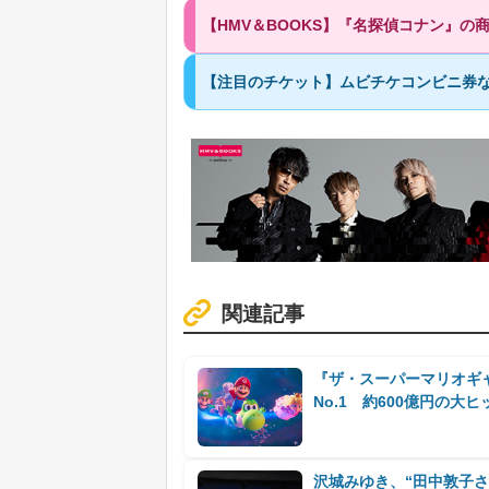
【HMV＆BOOKS】『名探偵コナン』の
【注目のチケット】ムビチケコンビニ券な
関連記事
『ザ・スーパーマリオギ
No.1 約600億円の大
沢城みゆき、“田中敦子