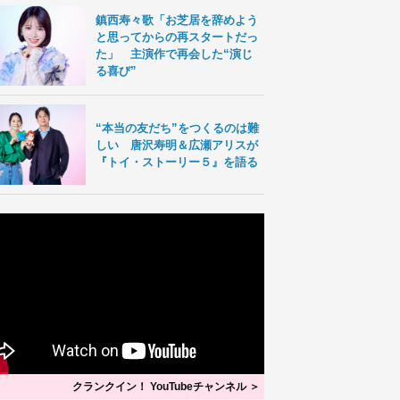
鎮西寿々歌「お芝居を辞めよう
と思ってからの再スタートだっ
た」 主演作で再会した“演じ
る喜び”
“本当の友だち”をつくるのは難
しい 唐沢寿明＆広瀬アリスが
『トイ・ストーリー５』を語る
クランクイン！ YouTubeチャンネル ＞