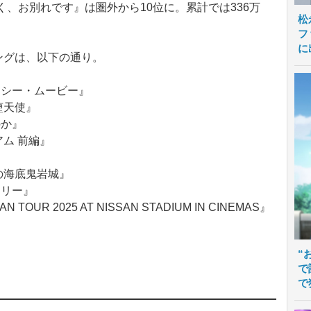
く、お別れです』は圏外から10位に。累計では336万
松
フ
に
ングは、以下の通り。
クシー・ムービー』
堕天使』
のか』
ム 前編』
の海底鬼岩城』
アリー』
 TOUR 2025 AT NISSAN STADIUM IN CINEMAS』
“
で
で