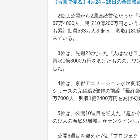
【写真で見る】4月24～26日の全国
2位は公開から2週連続首位だった『
67万4000人、興収10億200万円
も累計動員533万人を超え、興収は8
来ている。
3位は、先週2位だった『人はなぜラブ
興収1億3000万円をあげたものの、
した。
4位は、京都アニメーションが吹奏楽
シリーズの完結編2部作の前編『最終楽
万7000人、興収1億2400万円をあげ
5位は、公開10週目を迎えた『超かぐ
のび太の海底鬼岩城』がランクインし
公開6週目を迎えた7位『プロジェクト