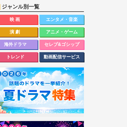
ジャンル別一覧
映画
エンタメ・音楽
演劇
アニメ・ゲーム
海外ドラマ
セレブ&ゴシップ
トレンド
動画配信サービス