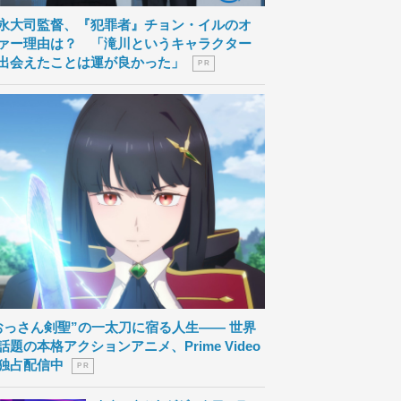
永大司監督、『犯罪者』チョン・イルのオ
ァー理由は？ 「滝川というキャラクター
出会えたことは運が良かった」
P R
おっさん剣聖”の一太刀に宿る人生―― 世界
話題の本格アクションアニメ、Prime Video
独占配信中
P R