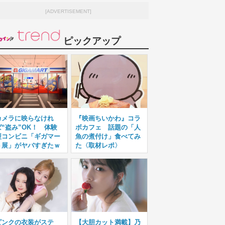
[ADVERTISEMENT]
ピックアップ
カメラに映らなけれ
『映画ちいかわ』コラ
ば“盗み”OK！ 体験
ボカフェ 話題の「人
型コンビニ「ギガマー
魚の煮付け」食べてみ
ト展」がヤバすぎたｗ
た〈取材レポ〉
ピンクの衣装がステ
【大胆カット満載】乃