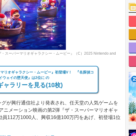
スーパーマリオギャラクシー・ムービー』（C）2025 Nintendo and
マリオギャラクシー・ムービー』初登場V！ 『名探偵コ
イウェイの堕天使』は2位に の
ャラリーを見る(10枚)
キングが興行通信社より発表され、任天堂の人気ゲームを
たアニメーション映画の第2弾『ザ・スーパーマリオギャ
112万1000人、興収16億100万円をあげ、初登場1位