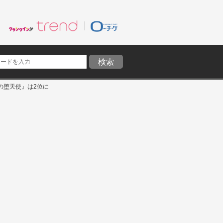
の堕天使』は2位に