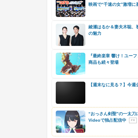
映画で“千速の女”激増に
綾瀬はるか＆妻夫木聡、
の魅力
『最終楽章 響け！ユーフ
商品も続々登場
【週末なに見る？】今週
“おっさん剣聖”の一太刀
Videoで独占配信中
P R