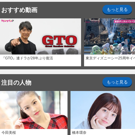
おすすめ動画
もっと見る
『GTO』連ドラが28年ぶり復活
東京ディズニーシー25周年イ
注目の人物
もっと見る
今田美桜
橋本環奈