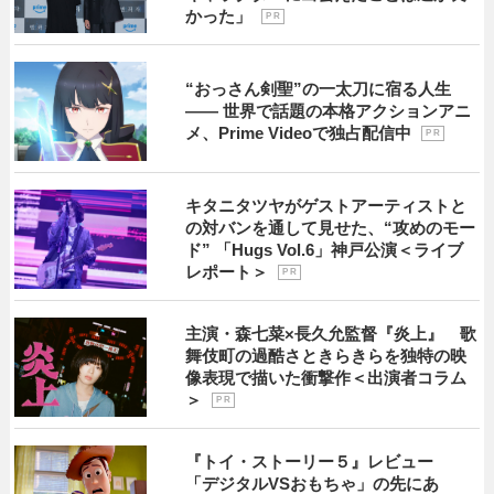
かった」
P R
“おっさん剣聖”の一太刀に宿る人生
―― 世界で話題の本格アクションアニ
メ、Prime Videoで独占配信中
P R
キタニタツヤがゲストアーティストと
の対バンを通して見せた、“攻めのモー
ド” 「Hugs Vol.6」神戸公演＜ライブ
レポート＞
P R
主演・森七菜×長久允監督『炎上』 歌
舞伎町の過酷さときらきらを独特の映
像表現で描いた衝撃作＜出演者コラム
＞
P R
『トイ・ストーリー５』レビュー
「デジタルVSおもちゃ」の先にあ