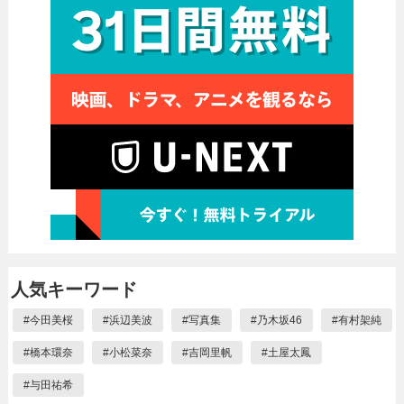
人気キーワード
#
今田美桜
#
浜辺美波
#
写真集
#
乃木坂46
#
有村架純
#
橋本環奈
#
小松菜奈
#
吉岡里帆
#
土屋太鳳
#
与田祐希