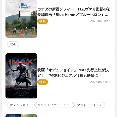
カナダの新鋭ソフィー・ロムヴァリ監督の初
長編映画『Blue Heron／ブルーヘロン』
10.23公開
映画
2026/8/7 10:00
映画
映画『オデュッセイア』IMAX先行上映が決
定！ “特別ビジュアル”3種も解禁に
映画
2026/8/7 09:00
オデュッセイア
クリストファー・ノー...
マット・デイモン