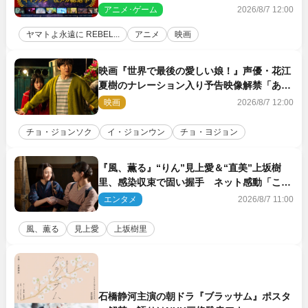
メカは新規描き下ろしイラストを制作
アニメ･ゲーム
2026/8/7 12:00
ヤマトよ永遠に REBEL...
アニメ
映画
映画『世界で最後の愛しい娘！』声優・花江
夏樹のナレーション入り予告映像解禁「あふ
れ出る温かさに涙が止まらない！」
映画
2026/8/7 12:00
チョ・ジョンソク
イ・ジョンウン
チョ・ヨジョン
『風、薫る』“りん”見上愛＆“直美”上坂樹
里、感染収束で固い握手 ネット感動「この
バディは最強」「アツい」
エンタメ
2026/8/7 11:00
風、薫る
見上愛
上坂樹里
石橋静河主演の朝ドラ『ブラッサム』ポスタ