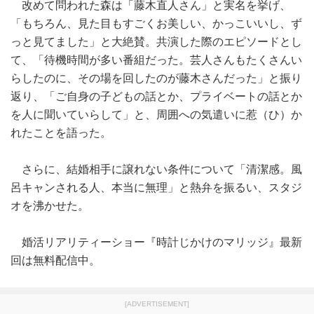
改めて問われた森は「藤木直人さん」と実名を挙げ、
「もちろん、見た目もすごくお美しい、かっこいいし、ず
っと見てました」と大絶賛。共演した際のエピソードとし
て、「待機時間が多い番組だった。芸人さんもたくさんい
らしたのに、その場を回したのが藤木さんだった」と振り
返り、「ご自身の子どもの話とか、プライベートの話とか
を人に聞いていらして」と、周囲への気遣いに惹（ひ）か
れたことを語った。
さらに、結婚相手に譲れない条件について「清潔感。風
呂キャンされる人、本当に無理」と熱弁を振るい、スタジ
オを沸かせた。
婚活リアリティーショー『時計じかけのマリッジ』最新
回は無料配信中。
[ADVERTISEMENT]