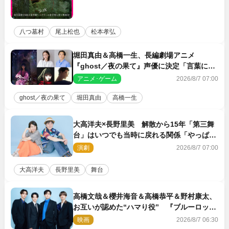
八つ墓村
尾上松也
松本孝弘
堀田真由＆高橋一生、長編劇場アニメ
『ghost／夜の果て』声優に決定「言葉には
できない沢山の感情を思い出しました」
アニメ･ゲーム
2026/8/7 07:00
ghost／夜の果て
堀田真由
高橋一生
大高洋夫×長野里美 解散から15年「第三舞
台」はいつでも当時に戻れる関係「やっぱり
他の方たちとは違います」
演劇
2026/8/7 07:00
大高洋夫
長野里美
舞台
高橋文哉＆櫻井海音＆高橋恭平＆野村康太、
お互いが認めた“ハマり役” 『ブルーロッ
ク』で築いた最高のチームワーク
映画
2026/8/7 06:30