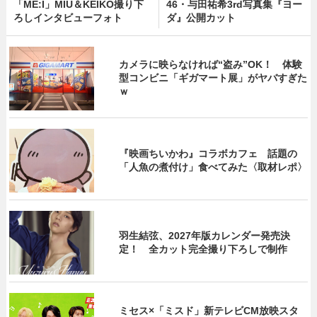
「ME:I」MIU＆KEIKO撮り下
46・与田祐希3rd写真集『ヨー
ろしインタビューフォト
ダ』公開カット
カメラに映らなければ“盗み”OK！ 体験
型コンビニ「ギガマート展」がヤバすぎた
ｗ
『映画ちいかわ』コラボカフェ 話題の
「人魚の煮付け」食べてみた〈取材レポ〉
羽生結弦、2027年版カレンダー発売決
定！ 全カット完全撮り下ろしで制作
ミセス×「ミスド」新テレビCM放映スタ