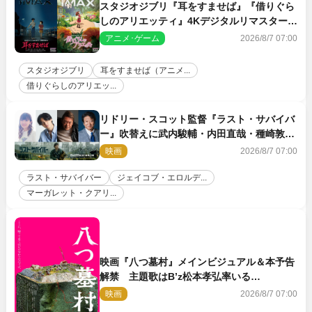
スタジオジブリ『耳をすませば』『借りぐら
しのアリエッティ』4Kデジタルリマスターで
IMAX上映決定！
アニメ･ゲーム
2026/8/7 07:00
スタジオジブリ
耳をすませば（アニメ...
借りぐらしのアリエッ...
リドリー・スコット監督『ラスト・サバイバ
ー』吹替えに武内駿輔・内田直哉・種崎敦
美・井上和彦ら豪華声優陣が集結！
映画
2026/8/7 07:00
ラスト・サバイバー
ジェイコブ・エロルデ...
マーガレット・クアリ...
映画『八つ墓村』メインビジュアル＆本予告
解禁 主題歌はB’z松本孝弘率いる
TMG「DOOM」に決定
映画
2026/8/7 07:00