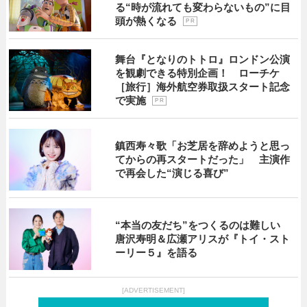
る“時が流れても変わらないもの”に目
頭が熱くなる
P R
舞台『となりのトトロ』ロンドン公演
を観劇できる特別企画！ ローチケ
［旅行］海外航空券取扱スタート記念
で実施
P R
鎮西寿々歌「お芝居を辞めようと思っ
てからの再スタートだった」 主演作
で再会した“演じる喜び”
“本当の友だち”をつくるのは難しい
唐沢寿明＆広瀬アリスが『トイ・スト
ーリー５』を語る
[ADVERTISEMENT]