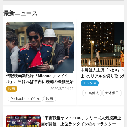
最新ニュース
中島健人主演『SとX』30
伝記映画新記録『Michael／マイケ
ま”のリアルを切り取った
ル』、早ければ年内に続編の撮影開始
5点解禁
エンタメ
2
映画
2026/8/7 14:25
中島健人
新木優子
Michael／マイケル
映画
「宇宙戦艦ヤマト2199」シリーズ人気投票企
画が開催 上位ランクインのキャラクター＆