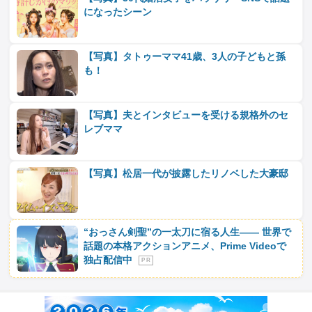
になったシーン
【写真】タトゥーママ41歳、3人の子どもと孫
も！
【写真】夫とインタビューを受ける規格外のセ
レブママ
【写真】松居一代が披露したリノベした大豪邸
“おっさん剣聖”の一太刀に宿る人生―― 世界で
話題の本格アクションアニメ、Prime Videoで
独占配信中
P R