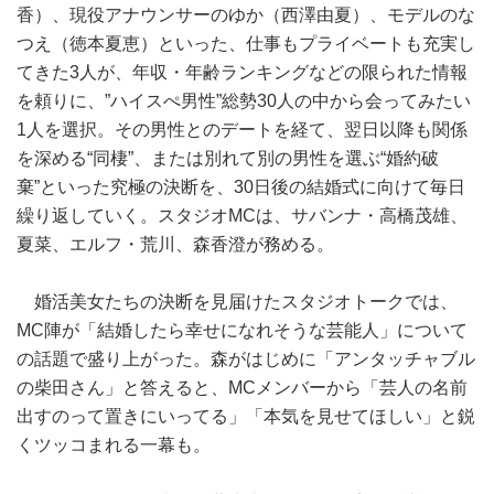
香）、現役アナウンサーのゆか（西澤由夏）、モデルのな
つえ（徳本夏恵）といった、仕事もプライベートも充実し
てきた3人が、年収・年齢ランキングなどの限られた情報
を頼りに、”ハイスぺ男性”総勢30人の中から会ってみたい
1人を選択。その男性とのデートを経て、翌日以降も関係
を深める“同棲”、または別れて別の男性を選ぶ“婚約破
棄”といった究極の決断を、30日後の結婚式に向けて毎日
繰り返していく。スタジオMCは、サバンナ・高橋茂雄、
夏菜、エルフ・荒川、森香澄が務める。
婚活美女たちの決断を見届けたスタジオトークでは、
MC陣が「結婚したら幸せになれそうな芸能人」について
の話題で盛り上がった。森がはじめに「アンタッチャブル
の柴田さん」と答えると、MCメンバーから「芸人の名前
出すのって置きにいってる」「本気を見せてほしい」と鋭
くツッコまれる一幕も。