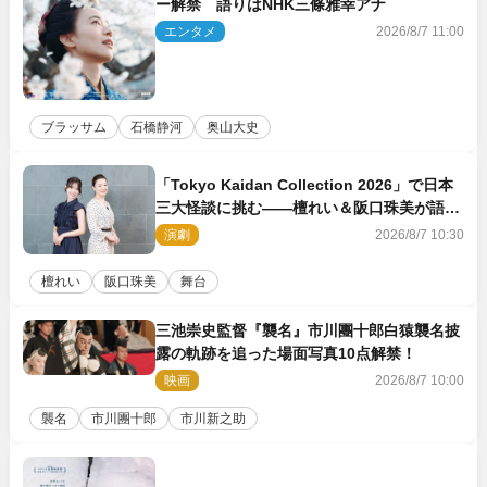
ー解禁 語りはNHK三條雅幸アナ
エンタメ
2026/8/7 11:00
ブラッサム
石橋静河
奥山大史
「Tokyo Kaidan Collection 2026」で日本
三大怪談に挑む――檀れい＆阪口珠美が語る
「牡丹灯籠」の新たな魅力
演劇
2026/8/7 10:30
檀れい
阪口珠美
舞台
三池崇史監督『襲名』市川團十郎白猿襲名披
露の軌跡を追った場面写真10点解禁！
映画
2026/8/7 10:00
襲名
市川團十郎
市川新之助