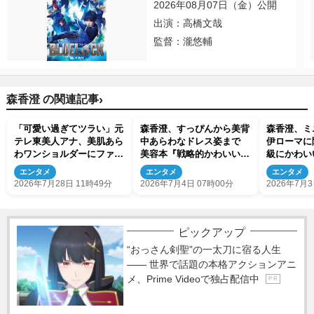
2026年08月07日（金）公開
出演：高橋文哉
監督：瀧悠輔
›
森香澄 の関連記事
「可愛い過ぎてツラい」元
森香澄、すっぴんから美背
森香澄、ミ
テレ東美人アナ、美肌あら
中あらわなドレス姿まで
伊ローマに
わワンショルダーにファン
美容本『戦略的かわいいの
級にかわい
ほれぼれ
作り方』先行カット解禁
エンタメ
エンタメ
エンタメ
2026年7月28日 11時49分
2026年7月4日 07時00分
2026年7月3
ピックアップ
“おっさん剣聖”の一太刀に宿る人生
―― 世界で話題の本格アクションアニ
メ、Prime Videoで独占配信中
P R