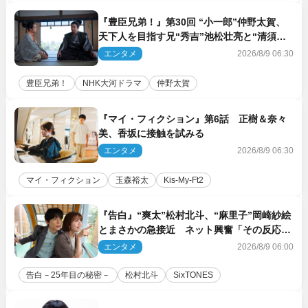
『豊臣兄弟！』第30回 “小一郎”仲野太賀、
天下人を目指す兄“秀吉”池松壮亮と“清須会
議”へ
エンタメ
2026/8/9 06:30
豊臣兄弟！
NHK大河ドラマ
仲野太賀
『マイ・フィクション』第6話 正樹＆奈々
美、香坂に接触を試みる
エンタメ
2026/8/9 06:30
マイ・フィクション
玉森裕太
Kis‐My‐Ft2
『告白』“爽太”松村北斗、“麻里子”岡崎紗絵
とまさかの急接近 ネット興奮「その反応
は」「いいの!?」（ネタバレあり）
エンタメ
2026/8/9 06:00
告白－25年目の秘密－
松村北斗
SixTONES