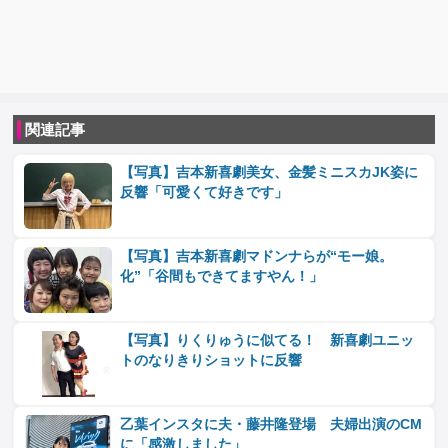
関連記事
【写真】吉本新喜劇美女、金髪ミニスカJK姿に
反響「可愛くて好きです」
【写真】吉本新喜劇マドンナらが“モー娘。
化”「谷間もできてますやん！」
【写真】りくりゅうに似てる！ 新喜劇ユニッ
トのなりきりショットに反響
乙葉インスタに夫・藤井隆登場 夫婦出演のCM
に「感激しました」