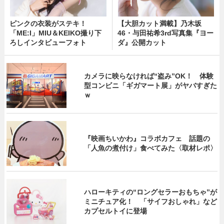
ピンクの衣装がステキ！
【大胆カット満載】乃木坂
「ME:I」MIU＆KEIKO撮り下
46・与田祐希3rd写真集『ヨー
ろしインタビューフォト
ダ』公開カット
カメラに映らなければ“盗み”OK！ 体験
型コンビニ「ギガマート展」がヤバすぎた
ｗ
『映画ちいかわ』コラボカフェ 話題の
「人魚の煮付け」食べてみた〈取材レポ〉
ハローキティの“ロングセラーおもちゃ”が
ミニチュア化！ 「サイフおしゃれ」など
カプセルトイに登場