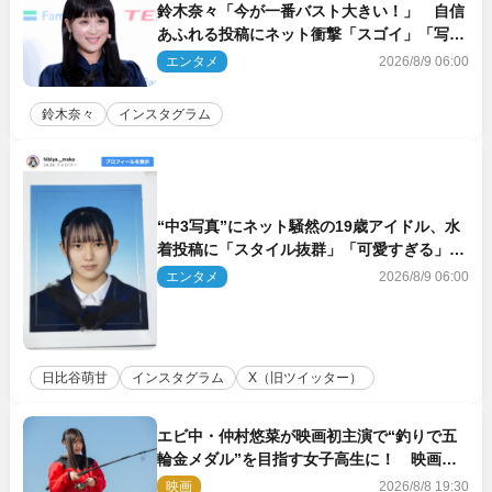
鈴木奈々「今が一番バスト大きい！」 自信
あふれる投稿にネット衝撃「スゴイ」「写真
集を出して欲しい」
エンタメ
2026/8/9 06:00
鈴木奈々
インスタグラム
“中3写真”にネット騒然の19歳アイドル、水
着投稿に「スタイル抜群」「可愛すぎる」と
絶賛の声
エンタメ
2026/8/9 06:00
日比谷萌甘
インスタグラム
X（旧ツイッター）
エビ中・仲村悠菜が映画初主演で“釣りで五
輪金メダル”を目指す女子高生に！ 映画
『つりこまち』今秋公開
映画
2026/8/8 19:30