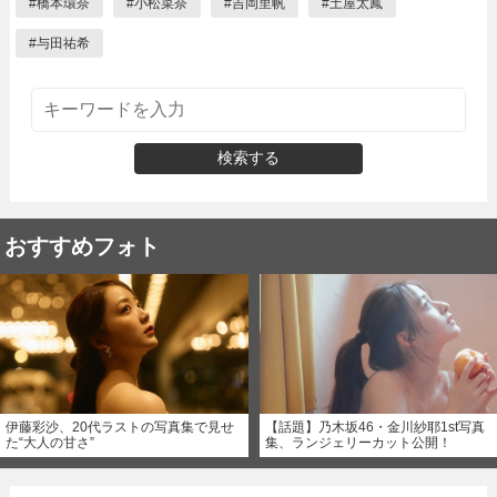
#
橋本環奈
#
小松菜奈
#
吉岡里帆
#
土屋太鳳
#
与田祐希
検索する
おすすめフォト
伊藤彩沙、20代ラストの写真集で見せ
【話題】乃木坂46・金川紗耶1st写真
た“大人の甘さ”
集、ランジェリーカット公開！