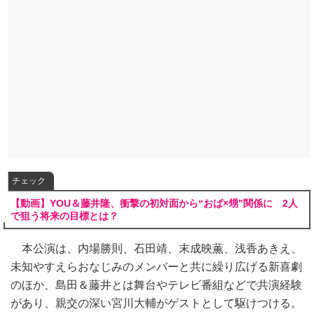
チェック
【動画】YOU＆藤井隆、衝撃の初対面から“おば×甥”関係に 2人
で狙う将来の目標とは？
本公演は、内場勝則、石田靖、末成映薫、浅香あきえ、
未知やすえらおなじみのメンバーと共に繰り広げる新喜劇
のほか、島田＆藤井とは舞台やテレビ番組などで共演経験
があり、親交の深い宮川大輔がゲストとして駆けつける。