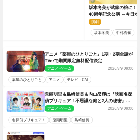
坂本冬美が武家の娘に！
40周年記念公演 ～今日
～』メインビジュアル公
演劇
2
坂本冬美
中村梅雀
アニメ『薬屋のひとりごと』1期・2期全話が
TVerで期間限定無料配信決定
アニメ･ゲーム
2026/8/9 09:00
薬屋のひとりごと
アニメ
テレビ・CM
鬼頭明里＆島崎信長＆内山昂輝は『映画名探
偵プリキュア！不思議な庭と2人の秘密』ゲ
スト声優に決定
アニメ･ゲーム
2026/8/9 09:00
名探偵プリキュア！
鬼頭明里
島崎信長