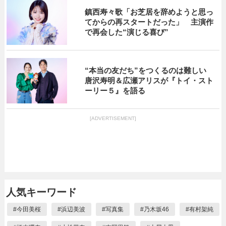
鎮西寿々歌「お芝居を辞めようと思っ
てからの再スタートだった」 主演作
で再会した“演じる喜び”
“本当の友だち”をつくるのは難しい
唐沢寿明＆広瀬アリスが『トイ・スト
ーリー５』を語る
[ADVERTISEMENT]
人気キーワード
#
今田美桜
#
浜辺美波
#
写真集
#
乃木坂46
#
有村架純