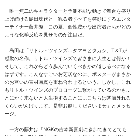
唯一無二のキャラクターと予測不能な動きで舞台を盛り
上げ続ける島田珠代と、観る者すべてを笑顔にするエンタ
ーテイナー藤井隆。この夏、個性豊かな出演者たちがどの
ような化学反応を見せるのか注目だ。
島田は「リトル・ツインズ…タマヨとタカシ、T＆Tが
感動の名作。リトル・ツインズで皆さまに人生とは何か！
そして、これからどう歩んでいくべきかの道しるべになる
はずです。こんなすごいお芝居なのに、ポスターがまさか
のお互いの宣材写真を重ね合わせるという。しかし、これ
もリトル・ツインズのプロローグに繋がっているのかも…
とにかく来ないと人生損することに…こちらは関節外れる
くらいがんばります。是非お越しくださいませ」とメッセ
ージ。
一方の藤井は「NGKの吉本新喜劇に参加できてとても