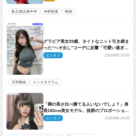
私立恵比寿中学
仲村悠菜
映画
グラビア美女29歳、タイトなニット引き締ま
った“へそ出し”コーデに反響「可愛い過ぎ
る」
エンタメ
2026/8/8 18:00
天羽希純
インスタグラム
「脚の長さ比べ勝てる人いないでしょ？」身
長182cm美女モデル、抜群のプロポーション
にネット衝撃
エンタメ
2026/8/8 18:00