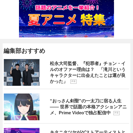
編集部おすすめ
松永大司監督、『犯罪者』チョン・イ
ルのオファー理由は？ 「滝川という
キャラクターに出会えたことは運が良
かった」
P R
“おっさん剣聖”の一太刀に宿る人生
―― 世界で話題の本格アクションアニ
メ、Prime Videoで独占配信中
P R
キタニタツヤがゲストアーティストと