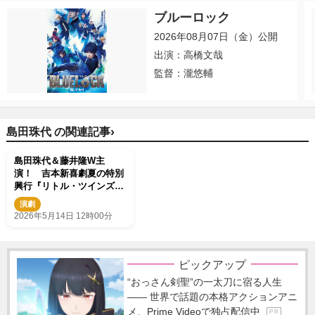
ブルーロック
2026年08月07日（金）公開
出演：高橋文哉
監督：瀧悠輔
›
島田珠代 の関連記事
島田珠代＆藤井隆W主
演！ 吉本新喜劇夏の特別
興行『リトル・ツインズ』
開催決定
演劇
2026年5月14日 12時00分
ピックアップ
“おっさん剣聖”の一太刀に宿る人生
―― 世界で話題の本格アクションアニ
メ、Prime Videoで独占配信中
P R