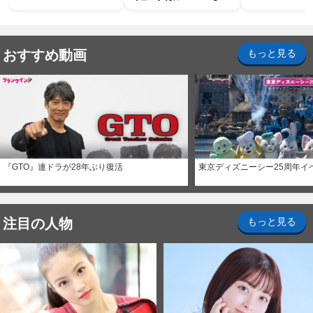
おすすめ動画
もっと見る
『GTO』連ドラが28年ぶり復活
東京ディズニーシー25周年イ
注目の人物
もっと見る