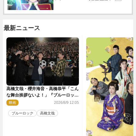
最新ニュース
高橋文哉・櫻井海音・高橋恭平「こん
な舞台挨拶ないよ！」『ブルーロッ
ク』自由すぎるイベントレポート
映画
2026/8/9 12:05
ブルーロック
高橋文哉