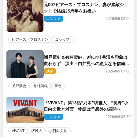
元007ピアース・ブロスナン、妻が素敵ショ
ットで結婚25周年をお祝い
エンタメ
2026/8/9 08:00
ピアース・ブロスナン
ゴシップ
瀬戸康史＆有村架純、9年ぶり共演も印象は
変わらず 演出・白井晃への絶大なる信頼を
胸に舞台『キュー』に挑む
演劇
2026/8/9 07:00
瀬戸康史
有村架純
舞台
『VIVANT』第13話“乃木”堺雅人、“長野”小
日向文世と対面 物語は予想外の展開へ
エンタメ
2026/8/9 06:30
VIVANT
堺雅人
小日向文世