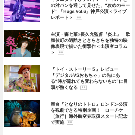
の対バンを通して見せた、“攻めのモー
ド” 「Hugs Vol.6」神戸公演＜ライブ
レポート＞
P R
主演・森七菜×長久允監督『炎上』 歌
舞伎町の過酷さときらきらを独特の映
像表現で描いた衝撃作＜出演者コラム
＞
P R
『トイ・ストーリー５』レビュー
「デジタルVSおもちゃ」の先にあ
る“時が流れても変わらないもの”に目
頭が熱くなる
P R
舞台『となりのトトロ』ロンドン公演
を観劇できる特別企画！ ローチケ
［旅行］海外航空券取扱スタート記念
で実施
P R