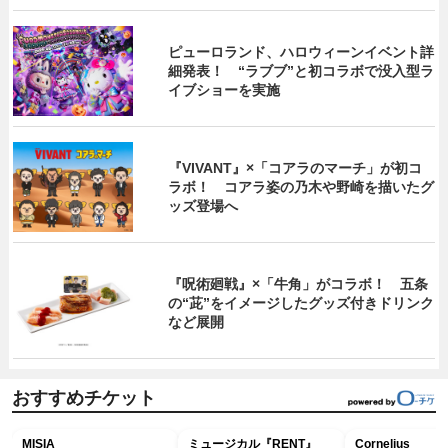
ピューロランド、ハロウィーンイベント詳
細発表！ “ラブブ”と初コラボで没入型ラ
イブショーを実施
『VIVANT』×「コアラのマーチ」が初コ
ラボ！ コアラ姿の乃木や野崎を描いたグ
ッズ登場へ
『呪術廻戦』×「牛角」がコラボ！ 五条
の“茈”をイメージしたグッズ付きドリンク
など展開
おすすめチケット
MISIA
ミュージカル『RENT』
Cornelius