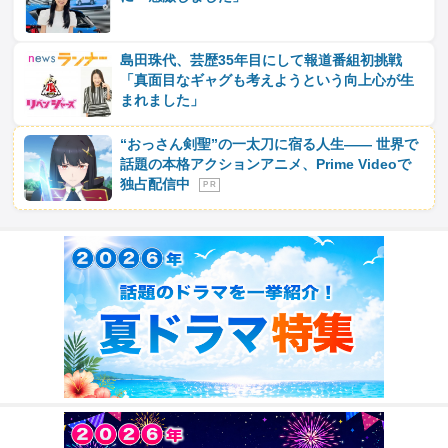
島田珠代、芸歴35年目にして報道番組初挑戦
「真面目なギャグも考えようという向上心が生
まれました」
“おっさん剣聖”の一太刀に宿る人生―― 世界で
話題の本格アクションアニメ、Prime Videoで
独占配信中
P R