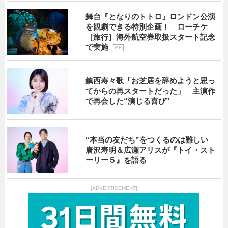
舞台『となりのトトロ』ロンドン公演
を観劇できる特別企画！ ローチケ
［旅行］海外航空券取扱スタート記念
で実施
P R
鎮西寿々歌「お芝居を辞めようと思っ
てからの再スタートだった」 主演作
で再会した“演じる喜び”
“本当の友だち”をつくるのは難しい
唐沢寿明＆広瀬アリスが『トイ・スト
ーリー５』を語る
[ADVERTISEMENT]