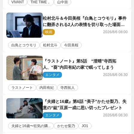
VIVANT
THE TIME，
山中崇
松村北斗＆今田美桜『白鳥とコウモリ』事件
に翻弄される2人の表情を切り取った場面写
真解禁
映画
2026/8/6 08:00
白鳥とコウモリ
松村北斗
今田美桜
『ラストノート』第5話 “澄晴”寺西拓
人、“葵”内田有紀の家で眠ってしまう
エンタメ
2026/8/6 06:30
ラストノート
内田有紀
寺西拓人
『夫婦と16歳』第6話 “美子”かたせ梨乃、失
意の“紘”豆原一成に思い切ったプレゼント
エンタメ
2026/8/6 06:30
夫婦と16歳〜狂気の隣...
かたせ梨乃
JO1