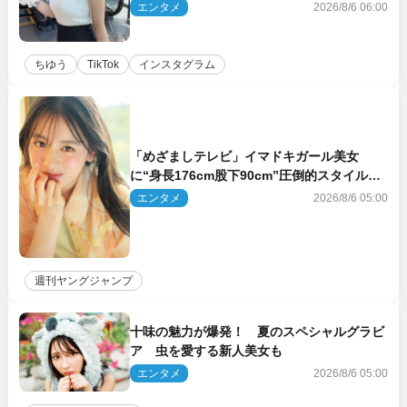
ポーションにネット衝撃
エンタメ
2026/8/6 06:00
ちゆう
TikTok
インスタグラム
「めざましテレビ」イマドキガール美女
に“身長176cm股下90cm”圧倒的スタイルの
美女も ヤンジャン最新号
エンタメ
2026/8/6 05:00
週刊ヤングジャンプ
十味の魅力が爆発！ 夏のスペシャルグラビ
ア 虫を愛する新人美女も
エンタメ
2026/8/6 05:00