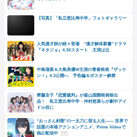
【写真】「私立恵比寿中学」フォトギャラリー
人気漫才師が続々登場 “漫才解体新書”ドラマ
『ネタジョ』4.30スタート 主演は辻
中島瑠菜＆大島美優W主演の青春映画『ザッケ
ン！』4.3公開へ 予告編＆ポスター解禁
齊藤京子『恋愛裁判』が釜山国際映画祭出
品！ 私立恵比寿中学・仲村悠菜らが劇中アイ
ドル役に
“おっさん剣聖”の一太刀に宿る人生―― 世界で
話題の本格アクションアニメ、Prime Videoで
独占配信中
P R