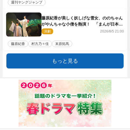
週刊ヤングジャンプ
藤原紀香が美しく妖しげな雪女、ののちゃん
がやんちゃな小僧を熱演！ 「まんが日本昔
ばなし」劇場開幕
演劇
2026/8/5 21:00
藤原紀香
村方乃々佳
末原拓馬
もっと見る