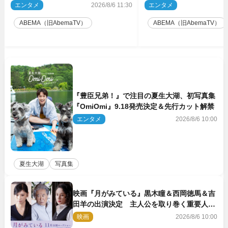
た」“極寒プロポーズ”も告白
の衝撃半生
エンタメ
2026/8/6 11:30
エンタメ
2
ABEMA（旧AbemaTV）
ABEMA（旧AbemaTV）
『豊臣兄弟！』で注目の夏生大湖、初写真集
『OmiOmi』9.18発売決定＆先行カット解禁
エンタメ
2026/8/6 10:00
夏生大湖
写真集
映画『月がみている』黒木瞳＆西岡徳馬＆吉
田羊の出演決定 主人公を取り巻く重要人物
を演じる
映画
2026/8/6 10:00