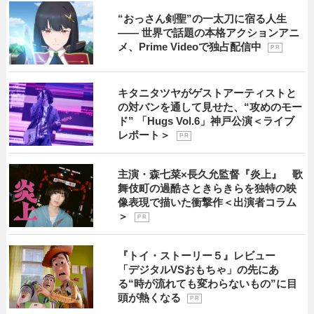
“おっさん剣聖”の一太刀に宿る人生
―― 世界で話題の本格アクションアニ
メ、Prime Videoで独占配信中
P R
キタニタツヤがゲストアーティストと
の対バンを通して見せた、“攻めのモー
ド” 「Hugs Vol.6」神戸公演＜ライブ
レポート＞
P R
主演・森七菜×長久允監督『炎上』 歌
舞伎町の過酷さときらきらを独特の映
像表現で描いた衝撃作＜出演者コラム
＞
P R
『トイ・ストーリー５』レビュー
「デジタルVSおもちゃ」の先にあ
る“時が流れても変わらないもの”に目
頭が熱くなる
P R