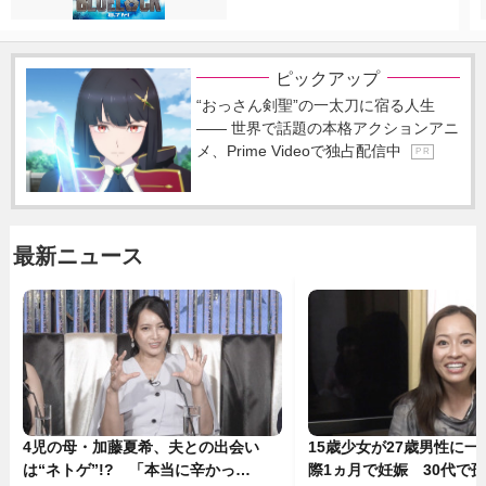
ピックアップ
“おっさん剣聖”の一太刀に宿る人生
―― 世界で話題の本格アクションアニ
メ、Prime Videoで独占配信中
P R
最新ニュース
4児の母・加藤夏希、夫との出会い
15歳少女が27歳男性に
は“ネトゲ”!? 「本当に辛かっ
際1ヵ月で妊娠 30代で