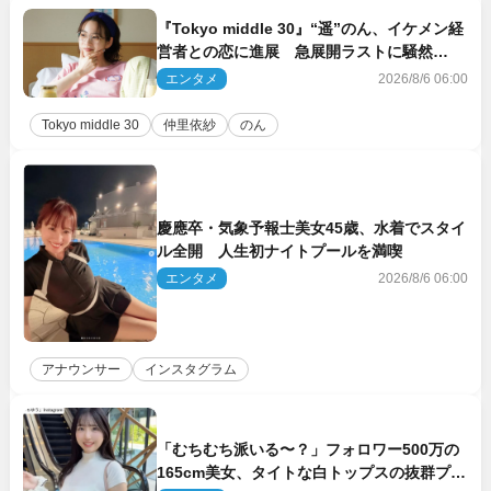
『Tokyo middle 30』“遥”のん、イケメン経
営者との恋に進展 急展開ラストに騒然
「え…いきなり」「嫌な予感」
エンタメ
2026/8/6 06:00
Tokyo middle 30
仲里依紗
のん
慶應卒・気象予報士美女45歳、水着でスタイ
ル全開 人生初ナイトプールを満喫
エンタメ
2026/8/6 06:00
アナウンサー
インスタグラム
「むちむち派いる〜？」フォロワー500万の
165cm美女、タイトな白トップスの抜群プロ