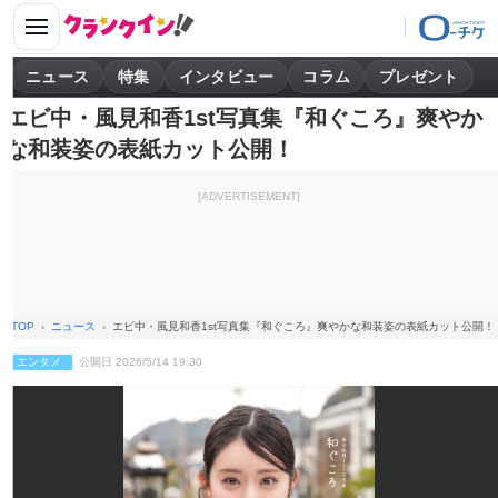
ニュース
特集
インタビュー
コラム
プレゼント
エビ中・風見和香1st写真集『和ぐころ』爽やか
な和装姿の表紙カット公開！
[ADVERTISEMENT]
TOP
ニュース
エビ中・風見和香1st写真集『和ぐころ』爽やかな和装姿の表紙カット公開！
エンタメ
公開日 2026/5/14 19:30