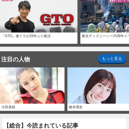
『GTO』連ドラが28年ぶり復活
東京ディズニーシー25周年イ
注目の人物
もっと見る
今田美桜
橋本環奈
【総合】今読まれている記事