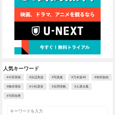
人気キーワード
#
今田美桜
#
浜辺美波
#
写真集
#
乃木坂46
#
有村架純
#
橋本環奈
#
小松菜奈
#
吉岡里帆
#
土屋太鳳
#
与田祐希