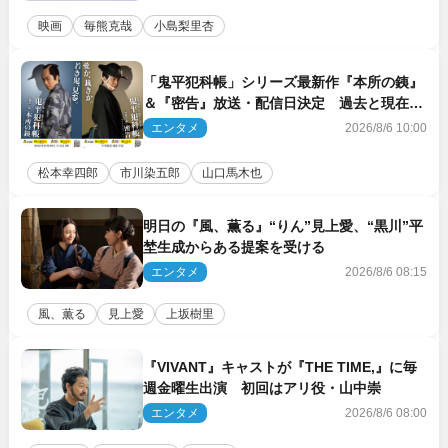
映画
毎熊克哉
小島梨里杏
「鬼平犯科帳」シリーズ最新作『本所の銕』
＆『密告』放送・配信日決定 過去と現在が
繋がるビジュアルも解禁
エンタメ
2026/8/6 10:00
松本幸四郎
市川染五郎
山口馬木也
明日の『風、薫る』“りん”見上愛、“黒川”平
埜生成からある提案を受ける
エンタメ
2026/8/6 08:15
風、薫る
見上愛
上坂樹里
『VIVANT』キャストが『THE TIME,』に毎
週金曜生出演 初回はアリ役・山中崇
エンタメ
2026/8/6 08:00