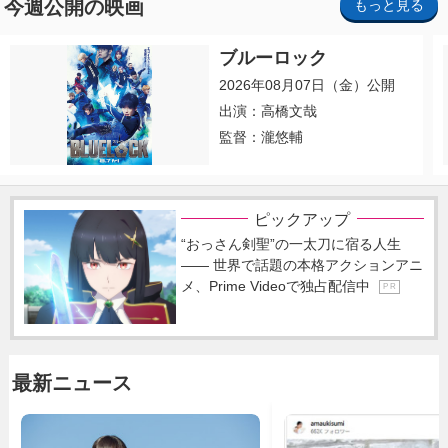
今週公開の映画
もっと見る
ブルーロック
2026年08月07日（金）公開
出演：高橋文哉
監督：瀧悠輔
ピックアップ
“おっさん剣聖”の一太刀に宿る人生
―― 世界で話題の本格アクションアニ
メ、Prime Videoで独占配信中
P R
最新ニュース