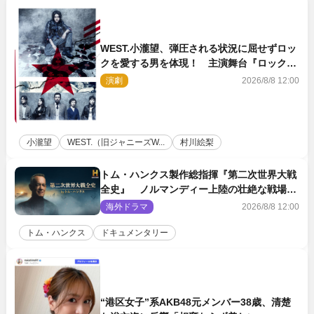
WEST.小瀧望、弾圧される状況に屈せずロッ
クを愛する男を体現！ 主演舞台『ロックン
ロール』ビジュアル解禁
演劇
2026/8/8 12:00
小瀧望
WEST.（旧ジャニーズW...
村川絵梨
トム・ハンクス製作総指揮『第二次世界大戦
全史』 ノルマンディー上陸の壮絶な戦場を
収めた特別映像解禁
海外ドラマ
2026/8/8 12:00
トム・ハンクス
ドキュメンタリー
“港区女子”系AKB48元メンバー38歳、清楚