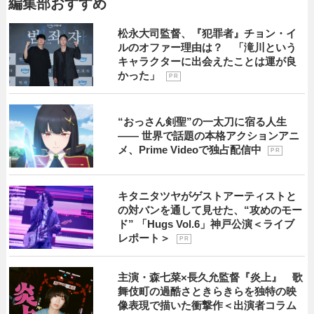
編集部おすすめ
松永大司監督、『犯罪者』チョン・イ
ルのオファー理由は？ 「滝川という
キャラクターに出会えたことは運が良
かった」
P R
“おっさん剣聖”の一太刀に宿る人生
―― 世界で話題の本格アクションアニ
メ、Prime Videoで独占配信中
P R
キタニタツヤがゲストアーティストと
の対バンを通して見せた、“攻めのモー
ド” 「Hugs Vol.6」神戸公演＜ライブ
レポート＞
P R
主演・森七菜×長久允監督『炎上』 歌
舞伎町の過酷さときらきらを独特の映
像表現で描いた衝撃作＜出演者コラム