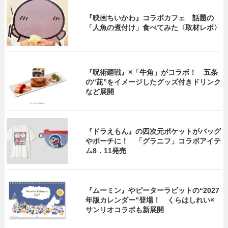
『映画ちいかわ』コラボカフェ 話題の
「人魚の煮付け」食べてみた〈取材レポ〉
『呪術廻戦』×「牛角」がコラボ！ 五条
の“茈”をイメージしたグッズ付きドリンク
など展開
『ドラえもん』の四次元ポケットがバッグ
やポーチに！ 「グラニフ」コラボアイテ
ム8．11発売
『ムーミン』やピーターラビットの“2027
年版カレンダー”登場！ くらはしれい×
サンリオコラボも新展開