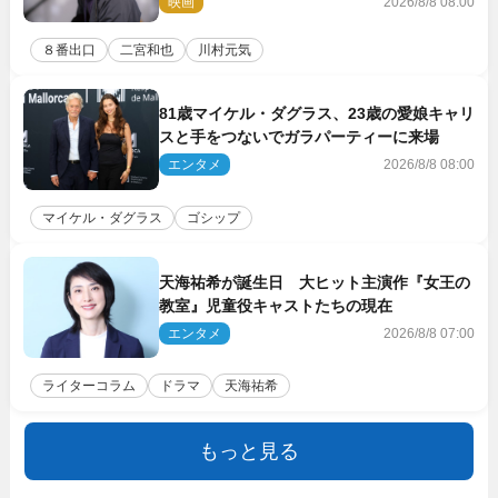
映画
2026/8/8 08:00
８番出口
二宮和也
川村元気
81歳マイケル・ダグラス、23歳の愛娘キャリ
スと手をつないでガラパーティーに来場
エンタメ
2026/8/8 08:00
マイケル・ダグラス
ゴシップ
天海祐希が誕生日 大ヒット主演作『女王の
教室』児童役キャストたちの現在
エンタメ
2026/8/8 07:00
ライターコラム
ドラマ
天海祐希
もっと見る