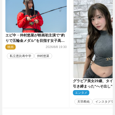
エビ中・仲村悠菜が映画初主演で“釣
りで五輪金メダル”を目指す女子高生
に！ 映画『つりこまち』今秋公開
映画
2026/8/8 19:30
私立恵比寿中学
仲村悠菜
グラビア美女29歳、タイ
引き締まった“へそ出し”
「可愛い過ぎる」
エンタメ
2
天羽希純
インスタグラ