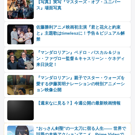
【写真】実写『マスターズ・オブ・ユニバー
ス』場面写真
佐藤勝利アニメ映画初主演『君と花火と約束
と』主題歌はtimeleszに！予告＆ビジュアル解
禁
『マンダロリアン』ペドロ・パスカル＆ジョ
ン・ファヴロー監督＆キャスリーン・ケネディ
来日決定！
『マンダロリアン』親子でスター・ウォーズを
愛する伊藤英明ナレーションの特別アニメーシ
ョン映像公開
【週末なに見る？】今週公開の最新映画情報
“おっさん剣聖”の一太刀に宿る人生―― 世界で
話題の本格アクションアニメ、Prime Videoで