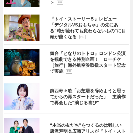
＞
P R
『トイ・ストーリー５』レビュー
「デジタルVSおもちゃ」の先にあ
る“時が流れても変わらないもの”に目
頭が熱くなる
P R
舞台『となりのトトロ』ロンドン公演
を観劇できる特別企画！ ローチケ
［旅行］海外航空券取扱スタート記念
で実施
P R
鎮西寿々歌「お芝居を辞めようと思っ
てからの再スタートだった」 主演作
で再会した“演じる喜び”
“本当の友だち”をつくるのは難しい
唐沢寿明＆広瀬アリスが『トイ・スト