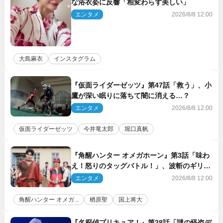
な浴衣姿に反響「相変わらず美しい」
エンタメ
2026/8/8 12:00
大島麻衣
インスタグラム
『仮面ライダーゼッツ』第47話「救う」、小
鷹が深い眠りに落ちて闇に消える…？
エンタメ
2026/8/8 12:00
仮面ライダーゼッツ
今井竜太郎
堀口真帆
『角醒ハンター オメガホーン』第3話「味わ
え！怒りのタッグバトル！」、波斬のギリコ
がハンターバトルを挑んできた！
エンタメ
2026/8/8 12:00
角醒ハンター オメガ...
楢原聖
国上将大
『名探偵プリキュア！』第28話「謎の怪盗デ