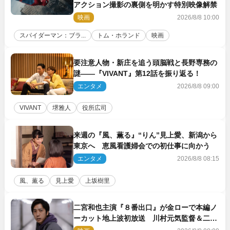
アクション撮影の裏側を明かす特別映像解禁
映画
2026/8/8 10:00
スパイダーマン：ブラ...
トム・ホランド
映画
要注意人物・新庄を追う頭脳戦と長野専務の
謎――『VIVANT』第12話を振り返る！
エンタメ
2026/8/8 09:00
VIVANT
堺雅人
役所広司
来週の『風、薫る』“りん”見上愛、新潟から
東京へ 恵風看護婦会での初仕事に向かう
エンタメ
2026/8/8 08:15
風、薫る
見上愛
上坂樹里
二宮和也主演『８番出口』が金ローで本編ノ
ーカット地上波初放送 川村元気監督＆二宮
コメント到着