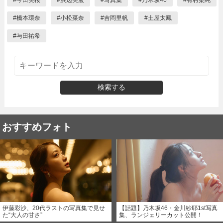
#
今田美桜
#
浜辺美波
#
写真集
#
乃木坂46
#
有村架純
#
橋本環奈
#
小松菜奈
#
吉岡里帆
#
土屋太鳳
#
与田祐希
検索する
おすすめフォト
伊藤彩沙、20代ラストの写真集で見せ
【話題】乃木坂46・金川紗耶1st写真
た“大人の甘さ”
集、ランジェリーカット公開！