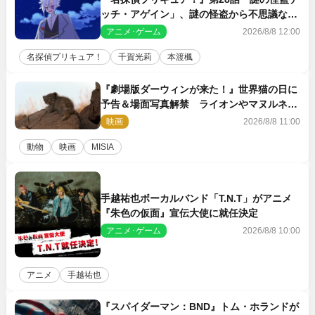
ッチ・アゲイン」、謎の怪盗から不思議な予
告状が届く
アニメ･ゲーム
2026/8/8 12:00
名探偵プリキュア！
千賀光莉
本渡楓
『劇場版ダーウィンが来た！』世界猫の日に
予告＆場面写真解禁 ライオンやマヌルネコ
の赤ちゃんが大集合
映画
2026/8/8 11:00
動物
映画
MISIA
手越祐也ボーカルバンド「T.N.T」がアニメ
『朱色の仮面』宣伝大使に就任決定
アニメ･ゲーム
2026/8/8 10:00
アニメ
手越祐也
『スパイダーマン：BND』トム・ホランドが