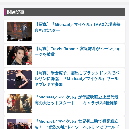
関連記事
【写真】『Michael／マイケル』IMAX入場者特
典A3ポスター
【写真】Travis Japan・宮近海斗がムーンウォ
ークを披露
【写真】米倉涼子、肩出しブラックドレスでベ
ルリンに降臨 『Michael／マイケル』ワール
ドプレミア参加
『Michael／マイケル』が伝記映画史上歴代最
高の大ヒットスタート！ キャラポス4種解禁
『Michael／マイケル』世界初上映で観客総立
ち！ ”伝説の地”ドイツ・ベルリンでワールド