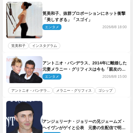
筧美和子、抜群プロポーションにネット衝撃
「美しすぎる」「スゴイ」
エンタメ
2026/8/8 18:00
筧美和子
インスタグラム
アントニオ・バンデラス、2014年に離婚した
元妻メラニー・グリフィスは今も「親友の一
人」
エンタメ
2026/8/8 15:00
アントニオ・バンデラ...
メラニー・グリフィス
ゴシップ
アンジェリーナ・ジョリーの兄ジェームズ・
ヘイヴンがゲイと公表 元妻の生配信で明ら