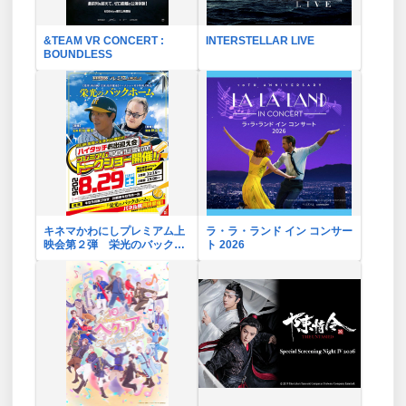
&TEAM VR CONCERT :
INTERSTELLAR LIVE
BOUNDLESS
キネマかわにしプレミアム上
ラ・ラ・ランド イン コンサー
映会第２弾 栄光のバックホ
ト 2026
ーム