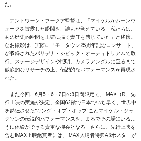
た。
アントワーン・フークア監督は、「マイケルがムーンウ
ォークを披露した瞬間を、誰もが覚えている。私たちは、
あの歴史的瞬間を正確に描く責任を感じていた」と述懐。
なお撮影は、実際に「モータウン25周年記念コンサート」
が収録されたパサデナ・シビック・オーディトリアムで敢
行。ステージデザインや照明、カメラアングルに至るまで
徹底的なリサーチの上、伝説的なパフォーマンスが再現さ
れた。
また今回、6月5・6・7日の3日間限定で、IMAX（R）先
行上映の実施が決定。全国62館で日本でいち早く、世界中
を熱狂させた“キング・オブ・ポップ”ことマイケル・ジャ
クソンの伝説的パフォーマンスを、まるでその場にいるよ
うに体験ができる貴重な機会となる。さらに、先行上映を
含むIMAX上映鑑賞者には、IMAX入場者特典A3ポスターが