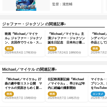
監督：瀧悠輔
›
ジャファー・ジャクソン の関連記事
映画『Michael／マイケ
『Michael／マイケル』主
『Micha
ル』ジャファー・ジャクソ
演ジャファー・ジャクソン
ンディペン
ン、次回作でウィル・スミ
誕生日記念 日本向け最新
作品として歴
スと共演！
インタビュー動画解禁
記録
映画
映画
映画
2026年8月4日 17時30分
2026年7月24日 18時00分
2026年7月2
›
Michael／マイケル の関連記事
『Michael／マイケル』27
伝記映画新記録『Michael
マイケル・
曲の劇中歌リスト公開 マ
／マイケル』、早ければ年
プリンス、
イケルの笑顔きらめく新映
内に続編の撮影開始
をYouTub
像も
映画
映画
エンタメ
2026年8月7日 15時00分
2026年8月7日 14時25分
2026年7月2