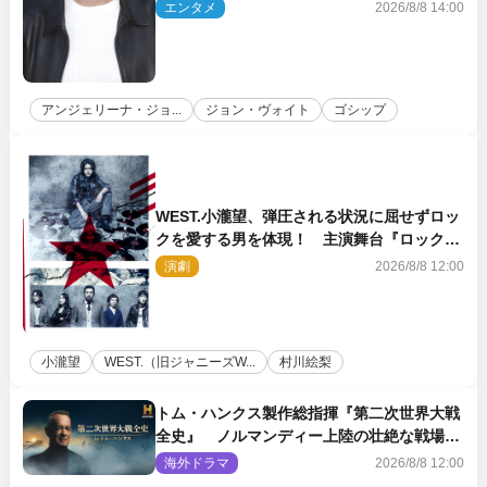
かに
エンタメ
2026/8/8 14:00
アンジェリーナ・ジョ...
ジョン・ヴォイト
ゴシップ
WEST.小瀧望、弾圧される状況に屈せずロッ
クを愛する男を体現！ 主演舞台『ロックン
ロール』ビジュアル解禁
演劇
2026/8/8 12:00
小瀧望
WEST.（旧ジャニーズW...
村川絵梨
トム・ハンクス製作総指揮『第二次世界大戦
全史』 ノルマンディー上陸の壮絶な戦場を
収めた特別映像解禁
海外ドラマ
2026/8/8 12:00