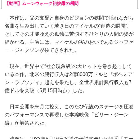
【動画】ムーンウォーク初披露の瞬間
本作は、父の支配と自身のビジョンの狭間で揺れながら
名曲を生み出していく若き日のマイケルの“創造の瞬間”、
そしてその才能ゆえの孤独に苦悩するひとりの人間の姿が
描かれる。主演には、マイケルの実のおいであるジャファ
ー・ジャクソンが抜てきされた。
現在、世界中で“社会現象級”の大ヒットを巻き起こして
いる本作。北米の興行収入は2億8000万ドルと『ボヘミア
ン・ラプソディ』超えを果たし、全世界累計興行収入も7
億ドルを突破（5月15日時点）した。
日本公開を来月に控え、このたび伝説のステージを圧巻
のパフォーマンスで再現した本編映像「ビリー・ジーン
編」が解禁された。
映像は、1983年5月16日放送の伝説的テレビ特番『モー