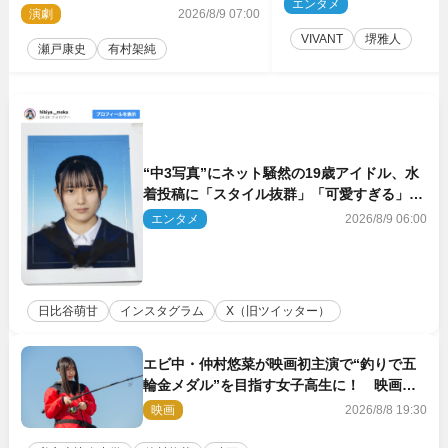
エンタメ
2
大なる信頼を胸に舞台『キュー』に挑
演劇
2026/8/9 07:00
む
VIVANT
堺雅人
瀬戸康史
有村架純
“中3写真”にネット騒然の19歳アイドル、水
着投稿に「スタイル抜群」「可愛すぎる」と
絶賛の声
エンタメ
2026/8/9 06:00
日比谷萌甘
インスタグラム
X（旧ツイッター）
エビ中・仲村悠菜が映画初主演で“釣りで五
輪金メダル”を目指す女子高生に！ 映画
『つりこまち』今秋公開
映画
2026/8/8 19:30