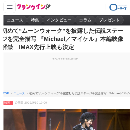
ニュース
特集
インタビュー
コラム
プレゼント
初めて“ムーンウォーク”を披露した伝説ステー
ジを完全描写 『Michael／マイケル』本編映像
解禁 IMAX先行上映も決定
[ADVERTISEMENT]
TOP
ニュース
初めて“ムーンウォーク”を披露した伝説ステージを完全描写 『Michael／マ
映画
公開日 2026/5/19 10:00