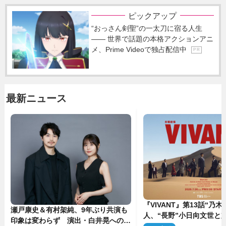
ピックアップ
“おっさん剣聖”の一太刀に宿る人生
―― 世界で話題の本格アクションアニ
メ、Prime Videoで独占配信中
P R
最新ニュース
『VIVANT』第13話“乃木
瀬戸康史＆有村架純、9年ぶり共演も
人、“長野”小日向文世と
印象は変わらず 演出・白井晃への絶
予想外の展開へ