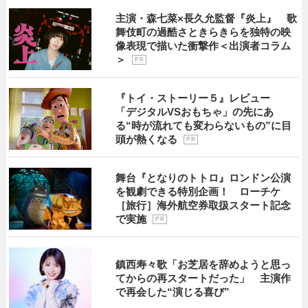
主演・森七菜×長久允監督『炎上』 歌
舞伎町の過酷さときらきらを独特の映
像表現で描いた衝撃作＜出演者コラム
＞
P R
『トイ・ストーリー５』レビュー
「デジタルVSおもちゃ」の先にあ
る“時が流れても変わらないもの”に目
頭が熱くなる
P R
舞台『となりのトトロ』ロンドン公演
を観劇できる特別企画！ ローチケ
［旅行］海外航空券取扱スタート記念
で実施
P R
鎮西寿々歌「お芝居を辞めようと思っ
てからの再スタートだった」 主演作
で再会した“演じる喜び”