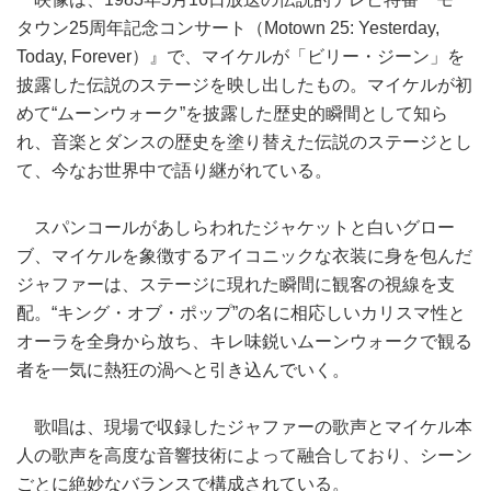
タウン25周年記念コンサート（Motown 25: Yesterday,
Today, Forever）』で、マイケルが「ビリー・ジーン」を
披露した伝説のステージを映し出したもの。マイケルが初
めて“ムーンウォーク”を披露した歴史的瞬間として知ら
れ、音楽とダンスの歴史を塗り替えた伝説のステージとし
て、今なお世界中で語り継がれている。
スパンコールがあしらわれたジャケットと白いグロー
ブ、マイケルを象徴するアイコニックな衣装に身を包んだ
ジャファーは、ステージに現れた瞬間に観客の視線を支
配。“キング・オブ・ポップ”の名に相応しいカリスマ性と
オーラを全身から放ち、キレ味鋭いムーンウォークで観る
者を一気に熱狂の渦へと引き込んでいく。
歌唱は、現場で収録したジャファーの歌声とマイケル本
人の歌声を高度な音響技術によって融合しており、シーン
ごとに絶妙なバランスで構成されている。