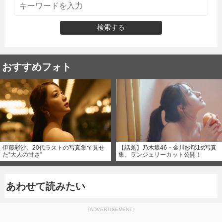
検索する
おすすめフォト
伊藤彩沙、20代ラストの写真集で見せ
【話題】乃木坂46・金川紗耶1st写真
た“大人の甘さ”
集、ランジェリーカット公開！
あわせて読みたい
[ADVERTISEMENT]