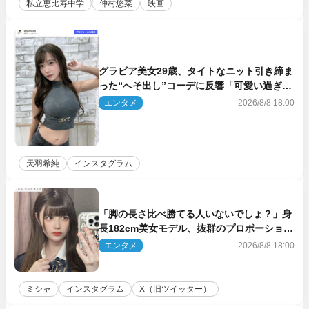
私立恵比寿中学
仲村悠菜
映画
グラビア美女29歳、タイトなニット引き締ま
った“へそ出し”コーデに反響「可愛い過ぎ
る」
エンタメ
2026/8/8 18:00
天羽希純
インスタグラム
「脚の長さ比べ勝てる人いないでしょ？」身
長182cm美女モデル、抜群のプロポーション
にネット衝撃
エンタメ
2026/8/8 18:00
ミシャ
インスタグラム
X（旧ツイッター）