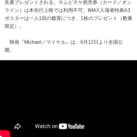
先着プレゼントされる。※ムビチケ前売券（カード／オン
ライン）は本先行上映では利用不可。IMAX入場者特典A3
ポスターは一人1回の鑑賞につき、1枚のプレゼント（数量
限定）。
映画『Michael／マイケル』は、6月12日より全国公
開。