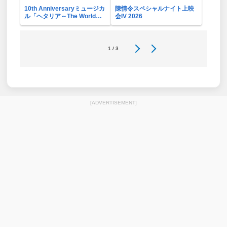
10th Anniversaryミュージカ
陳情令スペシャルナイト上映
ル「ヘタリア～The World
会IV 2026
Concert～」リバイバル・ビ
ューイング応援上映会
1 / 3
[ADVERTISEMENT]