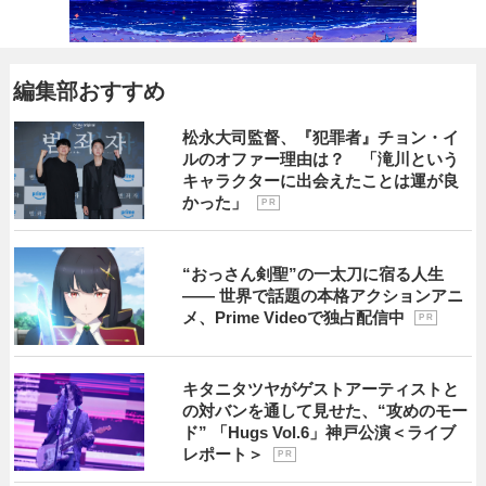
編集部おすすめ
松永大司監督、『犯罪者』チョン・イ
ルのオファー理由は？ 「滝川という
キャラクターに出会えたことは運が良
かった」
P R
“おっさん剣聖”の一太刀に宿る人生
―― 世界で話題の本格アクションアニ
メ、Prime Videoで独占配信中
P R
キタニタツヤがゲストアーティストと
の対バンを通して見せた、“攻めのモー
ド” 「Hugs Vol.6」神戸公演＜ライブ
レポート＞
P R