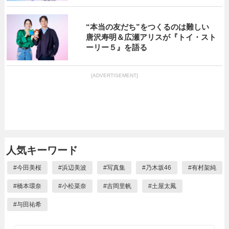
“本当の友だち”をつくるのは難しい
唐沢寿明＆広瀬アリスが『トイ・スト
ーリー５』を語る
[ADVERTISEMENT]
人気キーワード
#
今田美桜
#
浜辺美波
#
写真集
#
乃木坂46
#
有村架純
#
橋本環奈
#
小松菜奈
#
吉岡里帆
#
土屋太鳳
#
与田祐希