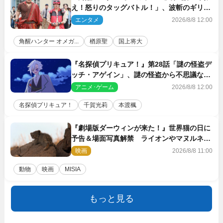
え！怒りのタッグバトル！」、波斬のギリコ
がハンターバトルを挑んできた！
エンタメ
2026/8/8 12:00
角醒ハンター オメガ...
楢原聖
国上将大
『名探偵プリキュア！』第28話「謎の怪盗デ
ッチ・アゲイン」、謎の怪盗から不思議な予
告状が届く
アニメ･ゲーム
2026/8/8 12:00
名探偵プリキュア！
千賀光莉
本渡楓
『劇場版ダーウィンが来た！』世界猫の日に
予告＆場面写真解禁 ライオンやマヌルネコ
の赤ちゃんが大集合
映画
2026/8/8 11:00
動物
映画
MISIA
もっと見る