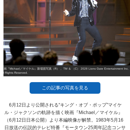
映画『Michael／マイケル』新場面写真（R）， TM ＆ （C） 2026 Lions Gate Entertainment Inc.
All Rights Reserved.
この記事の写真を見る
6月12日より公開される“キング・オブ・ポップ”マイケ
ル・ジャクソンの軌跡を描く映画『Michael／マイケル』
（6月12日日本公開）より本編映像が解禁。1983年5月16
日放送の伝説的テレビ特番『モータウン25周年記念コンサ