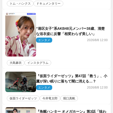
トム・ハンクス
ドキュメンタリー
“港区女子”系AKB48元メンバー38歳、清楚
な浴衣姿に反響「相変わらず美しい」
エンタメ
2026/8/8 12:00
大島麻衣
インスタグラム
『仮面ライダーゼッツ』第47話「救う」、小
鷹が深い眠りに落ちて闇に消える…？
エンタメ
2026/8/8 12:00
仮面ライダーゼッツ
今井竜太郎
堀口真帆
『角醒ハンター オメガホーン』第3話「味わ