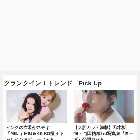
クランクイン！トレンド Pick Up
ピンクの衣装がステキ！
【大胆カット満載】乃木坂
「ME:I」MIU＆KEIKO撮り下
46・与田祐希3rd写真集『ヨー
ろしインタビューフォト
ダ』公開カット