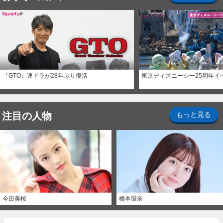
『GTO』連ドラが28年ぶり復活
東京ディズニーシー25周年イ
注目の人物
もっと見る
今田美桜
橋本環奈