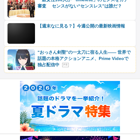
審査 センスがない“センスレス”は誰だ？
【週末なに見る？】今週公開の最新映画情報
“おっさん剣聖”の一太刀に宿る人生―― 世界で
話題の本格アクションアニメ、Prime Videoで
独占配信中
P R