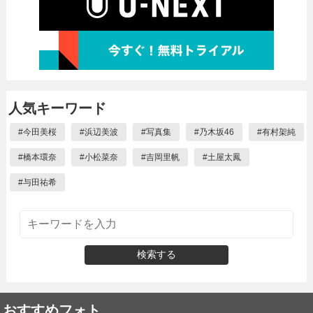
人気キーワード
#
今田美桜
#
浜辺美波
#
写真集
#
乃木坂46
#
有村架純
#
橋本環奈
#
小松菜奈
#
吉岡里帆
#
土屋太鳳
#
与田祐希
検索する
おすすめフォト