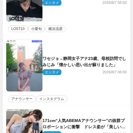
エンタメ
2026/8/7 06:00
LOST10
小栗旬
横浜流星
ワセジョ→静岡女子アナ23歳、母校訪問でし
みじみ「懐かしい思い出が蘇りました」
エンタメ
2026/8/7 06:00
アナウンサー
インスタグラム
171cm“人気ABEMAアナウンサー”の抜群プ
ロポーションに衝撃 ドレス姿が「美しい」