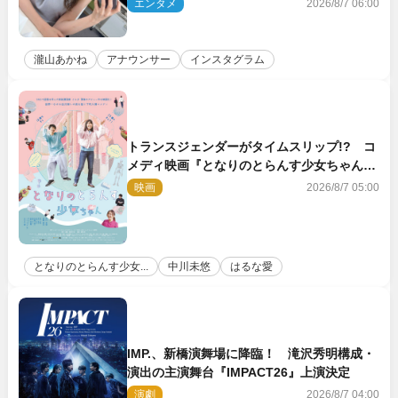
「品がありすぎる」
エンタメ
2026/8/7 06:00
瀧山あかね
アナウンサー
インスタグラム
トランスジェンダーがタイムスリップ!? コ
メディ映画『となりのとらんす少女ちゃん』
11.7公開決定
映画
2026/8/7 05:00
となりのとらんす少女...
中川未悠
はるな愛
IMP.、新橋演舞場に降臨！ 滝沢秀明構成・
演出の主演舞台『IMPACT26』上演決定
演劇
2026/8/7 04:00