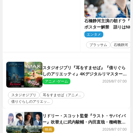
石橋静河主演の朝ドラ『
ポスター解禁 語りはNH
アナ
エンタメ
2
ブラッサム
石橋静河
スタジオジブリ『耳をすませば』『借りぐら
しのアリエッティ』4Kデジタルリマスターで
IMAX上映決定！
アニメ･ゲーム
2026/8/7 07:00
スタジオジブリ
耳をすませば（アニメ...
借りぐらしのアリエッ...
リドリー・スコット監督『ラスト・サバイバ
ー』吹替えに武内駿輔・内田直哉・種崎敦
美・井上和彦ら豪華声優陣が集結！
映画
2026/8/7 07:00