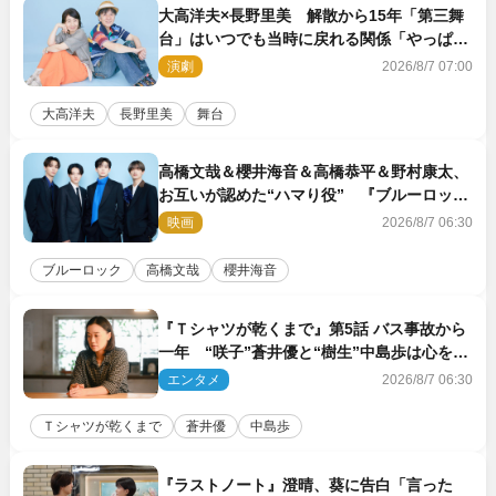
大高洋夫×長野里美 解散から15年「第三舞
台」はいつでも当時に戻れる関係「やっぱり
他の方たちとは違います」
演劇
2026/8/7 07:00
大高洋夫
長野里美
舞台
高橋文哉＆櫻井海音＆高橋恭平＆野村康太、
お互いが認めた“ハマり役” 『ブルーロッ
ク』で築いた最高のチームワーク
映画
2026/8/7 06:30
ブルーロック
高橋文哉
櫻井海音
『Ｔシャツが乾くまで』第5話 バス事故から
一年 “咲子”蒼井優と“樹生”中島歩は心を許
しあえる関係に
エンタメ
2026/8/7 06:30
Ｔシャツが乾くまで
蒼井優
中島歩
『ラストノート』澄晴、葵に告白「言った