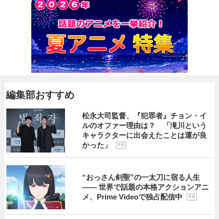
編集部おすすめ
松永大司監督、『犯罪者』チョン・イ
ルのオファー理由は？ 「滝川という
キャラクターに出会えたことは運が良
かった」
P R
“おっさん剣聖”の一太刀に宿る人生
―― 世界で話題の本格アクションアニ
メ、Prime Videoで独占配信中
P R