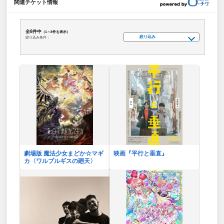
関連チケット情報
全8件中
（1～8件を表示）
絞り込み
絞り込み条件：
劇場版 魔法少女まどか☆マギ
映画『平行と垂直』
カ〈ワルプルギスの廻天〉