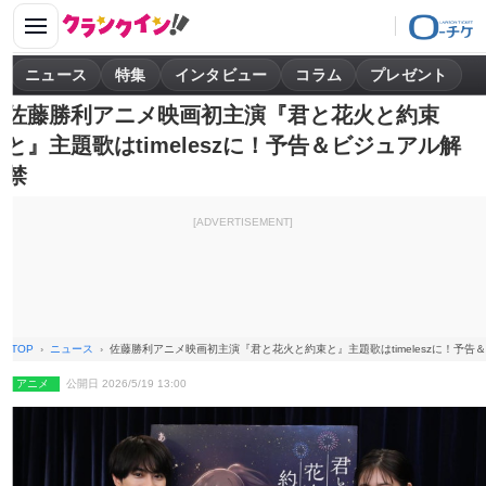
ニュース
特集
インタビュー
コラム
プレゼント
佐藤勝利アニメ映画初主演『君と花火と約束
と』主題歌はtimeleszに！予告＆ビジュアル解
禁
[ADVERTISEMENT]
TOP
ニュース
佐藤勝利アニメ映画初主演『君と花火と約束と』主題歌はtimeleszに！予告
アニメ
公開日 2026/5/19 13:00