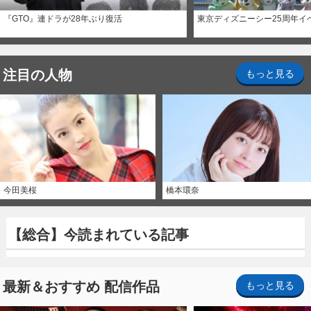
『GTO』連ドラが28年ぶり復活
東京ディズニーシー25周年イ
注目の人物
もっと見る
今田美桜
橋本環奈
【総合】今読まれている記事
最新＆おすすめ 配信作品
もっと見る