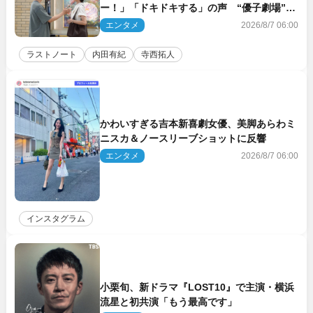
ー！」「ドキドキする」の声 “優子劇場”も
話題
エンタメ
2026/8/7 06:00
ラストノート
内田有紀
寺西拓人
かわいすぎる吉本新喜劇女優、美脚あらわミ
ニスカ＆ノースリーブショットに反響
エンタメ
2026/8/7 06:00
インスタグラム
小栗旬、新ドラマ『LOST10』で主演・横浜
流星と初共演「もう最高です」