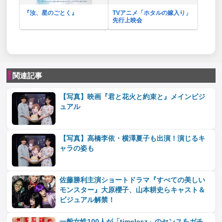
『汝、星のごとく』
TVアニメ「ホタルの嫁入り」
先行上映会
関連記事
【写真】映画『君と花火と約束と』メインビジ
ュアル
【写真】高橋李依・横澤夏子も出演！演じるキ
ャラの姿も
佐藤勝利主演ショートドラマ『すべての美しい
モンスター』大原櫻子、山本耕史らキャスト＆
ビジュアル解禁！
一般女性100人が「timelesz」のセンスをガチ