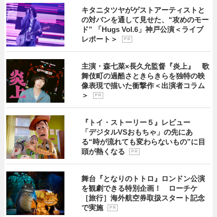
キタニタツヤがゲストアーティストと
の対バンを通して見せた、“攻めのモー
ド” 「Hugs Vol.6」神戸公演＜ライブ
レポート＞
P R
主演・森七菜×長久允監督『炎上』 歌
舞伎町の過酷さときらきらを独特の映
像表現で描いた衝撃作＜出演者コラム
＞
P R
『トイ・ストーリー５』レビュー
「デジタルVSおもちゃ」の先にあ
る“時が流れても変わらないもの”に目
頭が熱くなる
P R
舞台『となりのトトロ』ロンドン公演
を観劇できる特別企画！ ローチケ
［旅行］海外航空券取扱スタート記念
で実施
P R