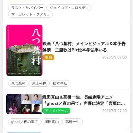
ラスト・サバイバー
ジェイコブ・エロルデ...
マーガレット・クアリ...
映画『八つ墓村』メインビジュアル＆本予告
解禁 主題歌はB’z松本孝弘率いる
TMG「DOOM」に決定
映画
2026/8/7 07:00
八つ墓村
尾上松也
松本孝弘
堀田真由＆高橋一生、長編劇場アニメ
『ghost／夜の果て』声優に決定「言葉には
できない沢山の感情を思い出しました」
アニメ･ゲーム
2026/8/7 07:00
ghost／夜の果て
堀田真由
高橋一生