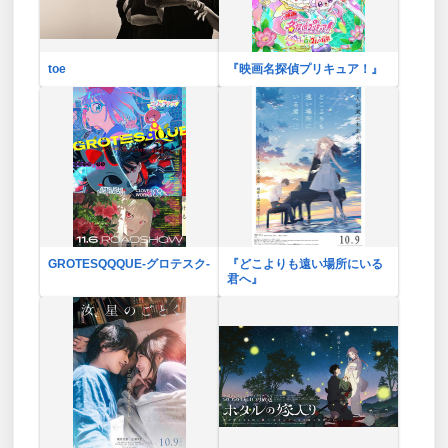
toe
『映画名探偵プリキュア！』
GROTESQQQUE-グロテスク-
『どこよりも遠い場所にいる
君へ』