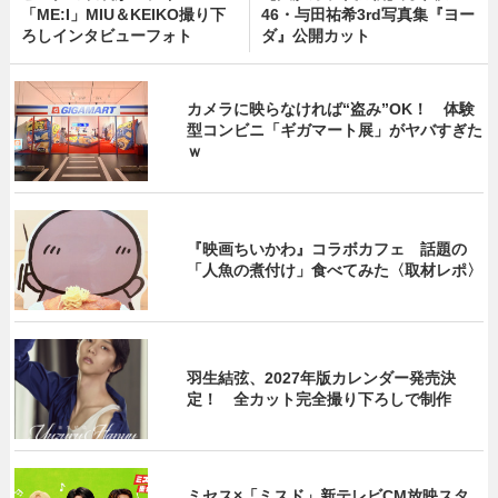
「ME:I」MIU＆KEIKO撮り下
46・与田祐希3rd写真集『ヨー
ろしインタビューフォト
ダ』公開カット
カメラに映らなければ“盗み”OK！ 体験
型コンビニ「ギガマート展」がヤバすぎた
ｗ
『映画ちいかわ』コラボカフェ 話題の
「人魚の煮付け」食べてみた〈取材レポ〉
羽生結弦、2027年版カレンダー発売決
定！ 全カット完全撮り下ろしで制作
ミセス×「ミスド」新テレビCM放映スタ