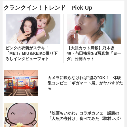
クランクイン！トレンド Pick Up
ピンクの衣装がステキ！
【大胆カット満載】乃木坂
「ME:I」MIU＆KEIKO撮り下
46・与田祐希3rd写真集『ヨー
ろしインタビューフォト
ダ』公開カット
カメラに映らなければ“盗み”OK！ 体験
型コンビニ「ギガマート展」がヤバすぎた
ｗ
『映画ちいかわ』コラボカフェ 話題の
「人魚の煮付け」食べてみた〈取材レポ〉