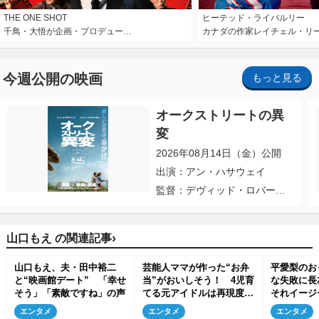
THE ONE SHOT
ヒーテッド・ライバルリー
千鳥・大悟が企画・プロデュー…
カナダの作家レイチェル・リ
今週公開の映画
もっと見る
オークストリートの異
変
2026年08月14日（金）公開
出演：アン・ハサウェイ
監督：デヴィッド・ロバー
ト・ミッチェル
›
山口もえ の関連記事
山口もえ、夫・田中裕二
芸能人ママが作った“お弁
平愛梨のお
と“映画館デート” 「幸せ
当”がおいしそう！ 4児育
な失敗に長
そう」「素敵ですね」の声
てる元アイドルは再現度高
それイージ
いキャラ弁
『さんま御
エンタメ
エンタメ
エンタメ