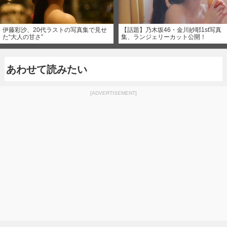
伊藤彩沙、20代ラストの写真集で見せ
【話題】乃木坂46・金川紗耶1st写真
た“大人の甘さ”
集、ランジェリーカット公開！
あわせて読みたい
[ADVERTISEMENT]