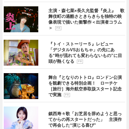
主演・森七菜×長久允監督『炎上』 歌
舞伎町の過酷さときらきらを独特の映
像表現で描いた衝撃作＜出演者コラム
＞
P R
『トイ・ストーリー５』レビュー
「デジタルVSおもちゃ」の先にあ
る“時が流れても変わらないもの”に目
頭が熱くなる
P R
舞台『となりのトトロ』ロンドン公演
を観劇できる特別企画！ ローチケ
［旅行］海外航空券取扱スタート記念
で実施
P R
鎮西寿々歌「お芝居を辞めようと思っ
てからの再スタートだった」 主演作
で再会した“演じる喜び”