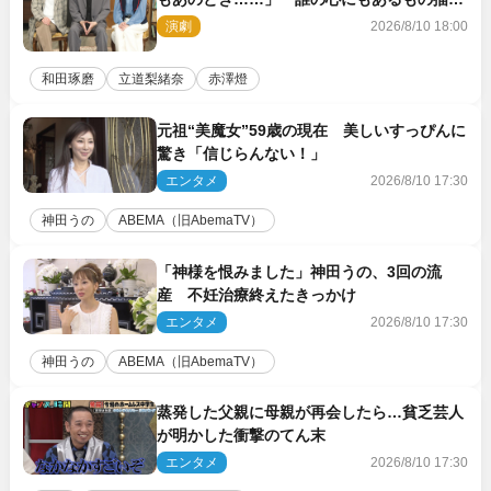
舞台『回転する夜』に込める思い
演劇
2026/8/10 18:00
和田琢磨
立道梨緒奈
赤澤燈
元祖“美魔女”59歳の現在 美しいすっぴんに
驚き「信じらんない！」
エンタメ
2026/8/10 17:30
神田うの
ABEMA（旧AbemaTV）
「神様を恨みました」神田うの、3回の流
産 不妊治療終えたきっかけ
エンタメ
2026/8/10 17:30
神田うの
ABEMA（旧AbemaTV）
蒸発した父親に母親が再会したら…貧乏芸人
が明かした衝撃のてん末
エンタメ
2026/8/10 17:30