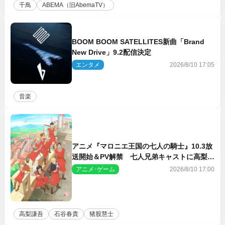
千鳥
ABEMA（旧AbemaTV）
BOOM BOOM SATELLITES新曲「Brand
New Drive」9.2配信決定
エンタメ
2026/8/10 17:05
音楽
アニメ『マロニエ王国の七人の騎士』10.3放
送開始＆PV解禁 七人兄弟キャストに高梨謙
吾、川島零士ら
アニメ･ゲーム
2026/8/10 17:00
高梨謙吾
石谷春貴
猪股慧士