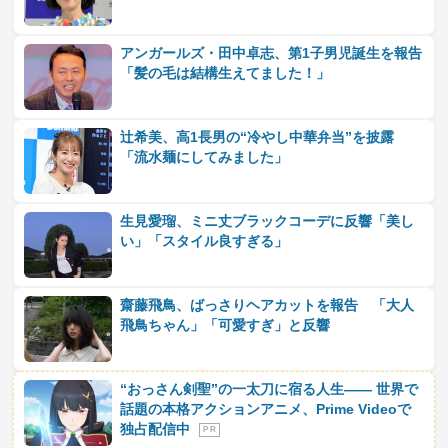
アンガールズ・田中卓志、第1子男児誕生を報告
「髪の毛は結構生えてました！」
辻希美、高1長男の“冷やし中華弁当”を披露
「流水麺にしてみました」
生見愛瑠、ミニ丈ブラックコーデに反響「美し
い」「スタイル良すぎる」
齋藤飛鳥、ばっさりヘアカットを報告 「大人
飛鳥ちゃん」「可愛すぎ」と反響
“おっさん剣聖”の一太刀に宿る人生―― 世界で
話題の本格アクションアニメ、Prime Videoで
独占配信中
P R