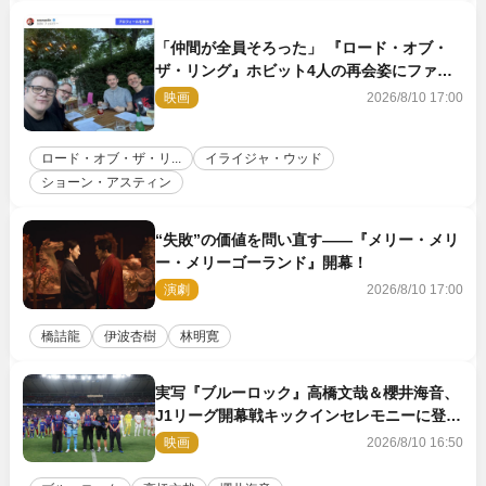
「仲間が全員そろった」 『ロード・オブ・
ザ・リング』ホビット4人の再会姿にファン
感激
映画
2026/8/10 17:00
ロード・オブ・ザ・リ...
イライジャ・ウッド
ショーン・アスティン
“失敗”の価値を問い直す――『メリー・メリ
ー・メリーゴーランド』開幕！
演劇
2026/8/10 17:00
橋詰龍
伊波杏樹
林明寛
実写『ブルーロック』高橋文哉＆櫻井海音、
J1リーグ開幕戦キックインセレモニーに登場
＆喜びの声到着
映画
2026/8/10 16:50