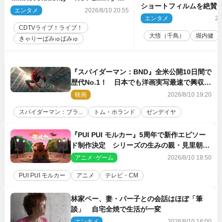
ショートフィルムを絶賛
露 来週の『CDTVライブ！ライ
エンタメ
2026/8/10 20:55
話とか来るんじゃない？
ブ！』
エンタメ
20
間もいました」
CDTVライブ！ライブ！
大悟（千鳥）
堀内健
きゃりーぱみゅぱみゅ
『スパイダーマン：BND』全米公開10日間で
歴代No.1！ 日本でも洋画実写最速で興収
30億円突破
映画
2026/8/10 19:20
スパイダーマン：ブラ...
トム・ホランド
ゼンデイヤ
『PUI PUI モルカー』5周年で新作エピソー
ド制作決定 シリーズの生みの親・見里朝希
監督が復帰
アニメ･ゲーム
2026/8/10 18:50
PUI PUI モルカー
アニメ
テレビ・CM
林家ペー、妻・パー子との会話はほぼ「筆
談」 自宅全焼で生活が一変
エンタメ
2026/8/10 18:00