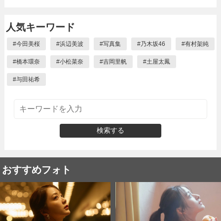
人気キーワード
#
今田美桜
#
浜辺美波
#
写真集
#
乃木坂46
#
有村架純
#
橋本環奈
#
小松菜奈
#
吉岡里帆
#
土屋太鳳
#
与田祐希
検索する
おすすめフォト