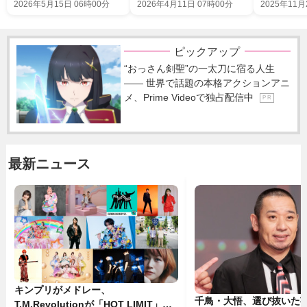
2026年5月15日 06時00分
2026年4月11日 07時00分
2025年11月
ピックアップ
“おっさん剣聖”の一太刀に宿る人生
―― 世界で話題の本格アクションアニ
メ、Prime Videoで独占配信中
P R
最新ニュース
キンプリがメドレー、
千鳥・大悟、選び抜いた芸
T.M.Revolutionが「HOT LIMIT」披