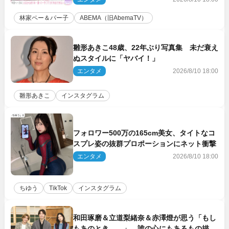
林家ペー＆パー子
ABEMA（旧AbemaTV）
雛形あきこ48歳、22年ぶり写真集 未だ衰え
ぬスタイルに「ヤバイ！」
エンタメ
2026/8/10 18:00
雛形あきこ
インスタグラム
フォロワー500万の165cm美女、タイトなコ
スプレ姿の抜群プロポーションにネット衝撃
エンタメ
2026/8/10 18:00
ちゆう
TikTok
インスタグラム
和田琢磨＆立道梨緒奈＆赤澤燈が思う「もし
もあのとき……」 誰の心にもあるもの描く