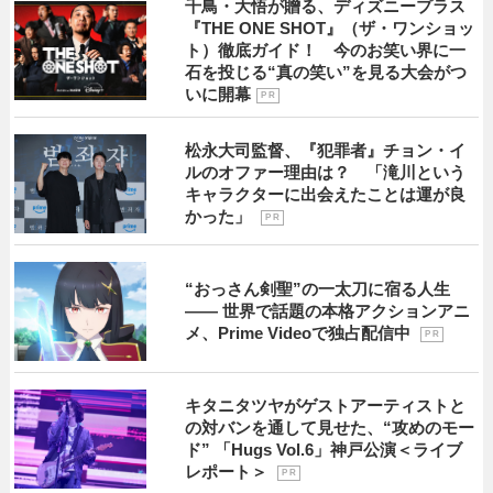
千鳥・大悟が贈る、ディズニープラス
『THE ONE SHOT』（ザ・ワンショッ
ト）徹底ガイド！ 今のお笑い界に一
石を投じる“真の笑い”を見る大会がつ
いに開幕
P R
松永大司監督、『犯罪者』チョン・イ
ルのオファー理由は？ 「滝川という
キャラクターに出会えたことは運が良
かった」
P R
“おっさん剣聖”の一太刀に宿る人生
―― 世界で話題の本格アクションアニ
メ、Prime Videoで独占配信中
P R
キタニタツヤがゲストアーティストと
の対バンを通して見せた、“攻めのモー
ド” 「Hugs Vol.6」神戸公演＜ライブ
レポート＞
P R