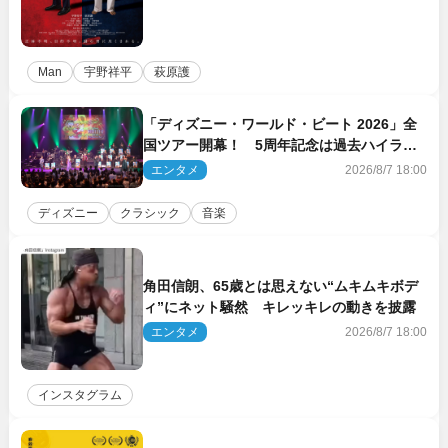
Man
宇野祥平
萩原護
「ディズニー・ワールド・ビート 2026」全
国ツアー開幕！ 5周年記念は過去ハイライ
ト＆クルーズ旅を大満喫！【潜入レポート】
エンタメ
2026/8/7 18:00
ディズニー
クラシック
音楽
角田信朗、65歳とは思えない“ムキムキボデ
ィ”にネット騒然 キレッキレの動きを披露
エンタメ
2026/8/7 18:00
インスタグラム