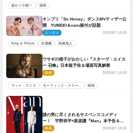
超かぐや姫！
漫画
キンプリ「So Honey」ダンスMVティザー公
開 YUMEKI＆caru振付が話題
エンタメ
2026/8/7 18:00
King ＆ Prince
永瀬廉
高橋海人
ウサギの様子がおかしい『スターヴ・エイカ
ー 召喚』日本版予告＆場面写真解禁
映画
2026/8/7 18:00
マット・スミス
モーフィッド・クラー...
映画
謎の男に尽くされるサスペンスコメディ
ー！ 宇野祥平×萩原護『Man』本予告＆新
ビジュアル解禁
映画
2026/8/7 18:00