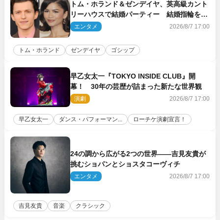
トム・ホランド＆ゼンデイヤ、英高級カント
リーハウスで結婚パーティー 結婚指輪を身
に着けたトムも初キャッチ
エンタメ
2026/8/7 17:00
トム・ホランド
ゼンデイヤ
ゴシップ
早乙女太一『TOKYO INSIDE CLUB』開
幕！ 30年の芸歴が詰まった新たな世界観
演劇
2026/8/7 17:00
早乙女太一
ダンス・パフォーマン...
ローチケ演劇宣言！
24の調から広がる2つの世界――吉見友貴が
挑むショパンとショスタコーヴィチ
エンタメ
2026/8/7 17:00
吉見友貴
音楽
クラシック