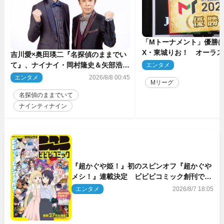
「Mトーナメント」優勝はB
X・東城りお！ オーラ
吉川愛×奥田瑛二『名探偵のままでい
後は自ら和了って幕引き
て』、ナイナイ・岡村隆史＆矢部浩之
エンタメ
2
のゲスト出演が決定！
エンタメ
2026/8/8 00:45
Mリーグ
名探偵のままでいて
ナインティナイン
『超かぐや姫！』初のスピンオフ『超かぐや
メシ！』連載決定 ビビビコミック創刊で31
作品一挙公開
エンタメ
2026/8/7 18:05