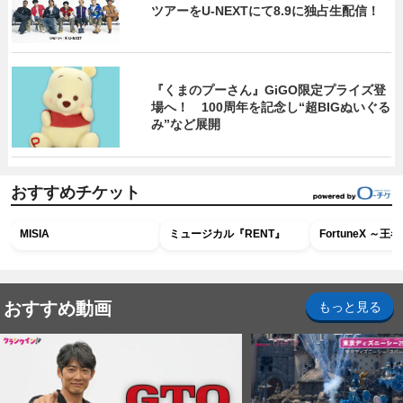
ツアーをU‐NEXTにて8.9に独占生配信！
『くまのプーさん』GiGO限定プライズ登
場へ！ 100周年を記念し“超BIGぬいぐる
み”など展開
おすすめチケット
MISIA
ミュージカル『RENT』
FortuneX ～
おすすめ動画
もっと見る