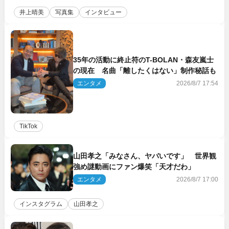
井上晴美
写真集
インタビュー
35年の活動に終止符のT-BOLAN・森友嵐士
の現在 名曲「離したくはない」制作秘話も
エンタメ
2026/8/7 17:54
TikTok
山田孝之「みなさん、ヤバいです」 世界観
強め謎動画にファン爆笑「天才だわ」
エンタメ
2026/8/7 17:00
インスタグラム
山田孝之