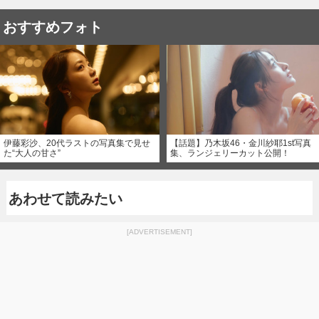
おすすめフォト
伊藤彩沙、20代ラストの写真集で見せ
【話題】乃木坂46・金川紗耶1st写真
た“大人の甘さ”
集、ランジェリーカット公開！
あわせて読みたい
[ADVERTISEMENT]