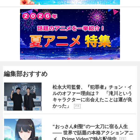
編集部おすすめ
松永大司監督、『犯罪者』チョン・イ
ルのオファー理由は？ 「滝川という
キャラクターに出会えたことは運が良
かった」
P R
“おっさん剣聖”の一太刀に宿る人生
―― 世界で話題の本格アクションアニ
メ、Prime Videoで独占配信中
P R