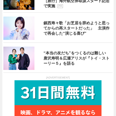
［旅行］海外航空券取扱スタート記念
で実施
P R
鎮西寿々歌「お芝居を辞めようと思っ
てからの再スタートだった」 主演作
で再会した“演じる喜び”
“本当の友だち”をつくるのは難しい
唐沢寿明＆広瀬アリスが『トイ・スト
ーリー５』を語る
[ADVERTISEMENT]