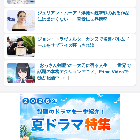
ジュリアン・ムーア「爆発や銃撃戦のある作品
には出たくない」 背景に世界情勢
ジョン・トラヴォルタ、カンヌで名誉パルムド
ールをサプライズ授与され涙
“おっさん剣聖”の一太刀に宿る人生―― 世界で
話題の本格アクションアニメ、Prime Videoで
独占配信中
P R