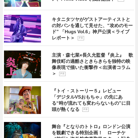
キタニタツヤがゲストアーティストと
の対バンを通して見せた、“攻めのモー
ド” 「Hugs Vol.6」神戸公演＜ライブ
レポート＞
P R
主演・森七菜×長久允監督『炎上』 歌
舞伎町の過酷さときらきらを独特の映
像表現で描いた衝撃作＜出演者コラム
＞
P R
『トイ・ストーリー５』レビュー
「デジタルVSおもちゃ」の先にあ
る“時が流れても変わらないもの”に目
頭が熱くなる
P R
舞台『となりのトトロ』ロンドン公演
を観劇できる特別企画！ ローチケ