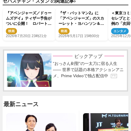
›
セバスチャン・スタン の関連記事
『アベンジャーズ／ドゥー
『ザ・バットマン2』に
＜東京コミコ
ムズデイ』ティザー予告が
「アベンジャーズ」のスカ
セレブとと
ついに公開！ ロバート・
ーレット・ヨハンソン＆セ
例の「次回
ダウニー・Jr.演じるドクタ
バスチャン・スタン キャ
SNSざわつ
映画
映画
エンタメ
ー・ドゥームが姿現す
ストが正式発表
2026年7月20日 23時21分
2026年5月17日 15時00分
2025年12月
ピックアップ
“おっさん剣聖”の一太刀に宿る人生
―― 世界で話題の本格アクションアニ
メ、Prime Videoで独占配信中
P R
最新ニュース