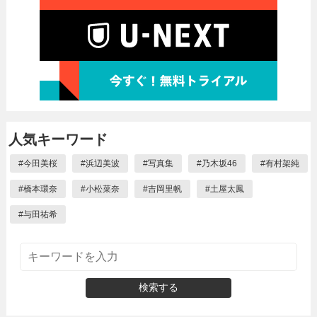
人気キーワード
#
今田美桜
#
浜辺美波
#
写真集
#
乃木坂46
#
有村架純
#
橋本環奈
#
小松菜奈
#
吉岡里帆
#
土屋太鳳
#
与田祐希
検索する