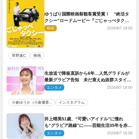
ゆうばり国際映画祭観客賞受賞！ “終活タ
クシー”ロードムービー『ごじゃっぺタクシ
ー』10月公開＆予告解禁
映画
2026/8/7 18:00
草野速仁
映画
生放送で降板直訴から6年…人気グラドルが
最新グラビア告知 未だ衰えぬ抜群スタイル
に反響
エンタメ
2026/8/7 18:00
小倉ゆうか（小倉優香...
インスタグラム
井上晴美51歳、“可愛いアイドル”に憧れ
も“グラビア路線”に――芸能生活35年を赤
裸々に語る 27年ぶりに写真集発売
エンタメ
2026/8/7 18:00