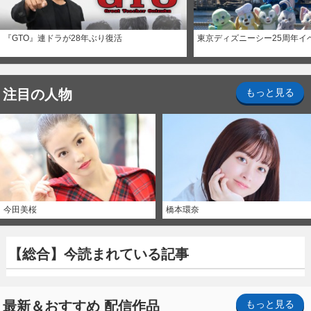
『GTO』連ドラが28年ぶり復活
東京ディズニーシー25周年イ
注目の人物
もっと見る
今田美桜
橋本環奈
【総合】今読まれている記事
最新＆おすすめ 配信作品
もっと見る