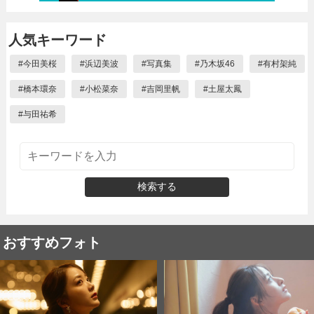
人気キーワード
#
今田美桜
#
浜辺美波
#
写真集
#
乃木坂46
#
有村架純
#
橋本環奈
#
小松菜奈
#
吉岡里帆
#
土屋太鳳
#
与田祐希
検索する
おすすめフォト