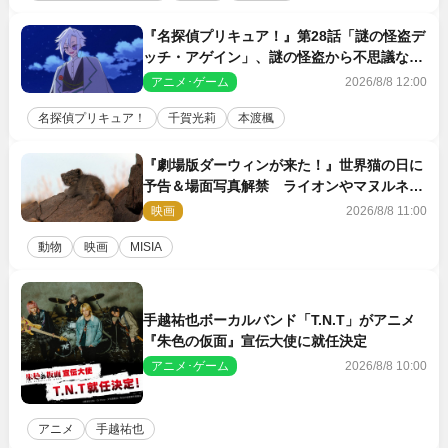
『名探偵プリキュア！』第28話「謎の怪盗デ
ッチ・アゲイン」、謎の怪盗から不思議な予
告状が届く
アニメ･ゲーム
2026/8/8 12:00
名探偵プリキュア！
千賀光莉
本渡楓
『劇場版ダーウィンが来た！』世界猫の日に
予告＆場面写真解禁 ライオンやマヌルネコ
の赤ちゃんが大集合
映画
2026/8/8 11:00
動物
映画
MISIA
手越祐也ボーカルバンド「T.N.T」がアニメ
『朱色の仮面』宣伝大使に就任決定
アニメ･ゲーム
2026/8/8 10:00
アニメ
手越祐也