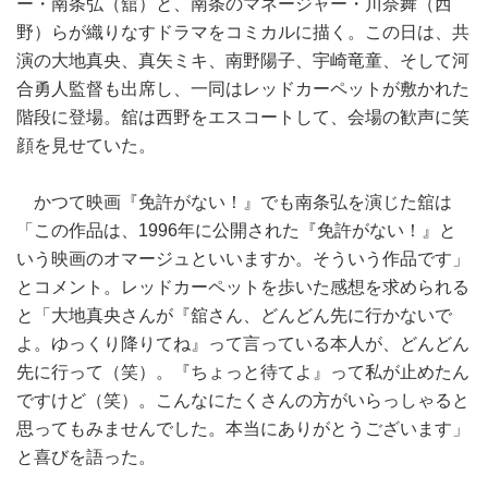
ー・南条弘（舘）と、南条のマネージャー・川奈舞（西
野）らが織りなすドラマをコミカルに描く。この日は、共
演の大地真央、真矢ミキ、南野陽子、宇崎竜童、そして河
合勇人監督も出席し、一同はレッドカーペットが敷かれた
階段に登場。舘は西野をエスコートして、会場の歓声に笑
顔を見せていた。
かつて映画『免許がない！』でも南条弘を演じた舘は
「この作品は、1996年に公開された『免許がない！』と
いう映画のオマージュといいますか。そういう作品です」
とコメント。レッドカーペットを歩いた感想を求められる
と「大地真央さんが『舘さん、どんどん先に行かないで
よ。ゆっくり降りてね』って言っている本人が、どんどん
先に行って（笑）。『ちょっと待てよ』って私が止めたん
ですけど（笑）。こんなにたくさんの方がいらっしゃると
思ってもみませんでした。本当にありがとうございます」
と喜びを語った。