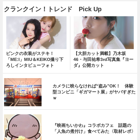
クランクイン！トレンド Pick Up
ピンクの衣装がステキ！
【大胆カット満載】乃木坂
「ME:I」MIU＆KEIKO撮り下
46・与田祐希3rd写真集『ヨー
ろしインタビューフォト
ダ』公開カット
カメラに映らなければ“盗み”OK！ 体験
型コンビニ「ギガマート展」がヤバすぎた
ｗ
『映画ちいかわ』コラボカフェ 話題の
「人魚の煮付け」食べてみた〈取材レポ〉