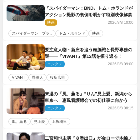
『スパイダーマン：BND』トム・ホランドが
アクション撮影の裏側を明かす特別映像解禁
映画
2026/8/8 10:00
スパイダーマン：ブラ...
トム・ホランド
映画
要注意人物・新庄を追う頭脳戦と長野専務の
謎――『VIVANT』第12話を振り返る！
エンタメ
2026/8/8 09:00
VIVANT
堺雅人
役所広司
来週の『風、薫る』“りん”見上愛、新潟から
東京へ 恵風看護婦会での初仕事に向かう
エンタメ
2026/8/8 08:15
風、薫る
見上愛
上坂樹里
二宮和也主演『８番出口』が金ローで本編ノ