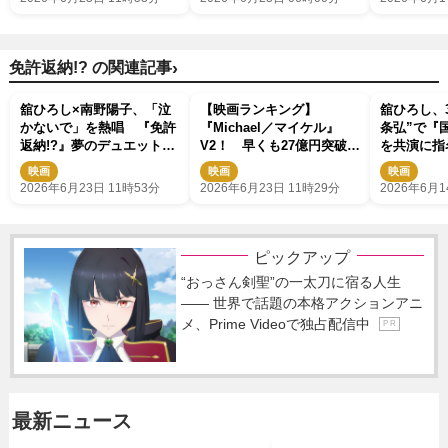
›
免許返納!? の関連記事
舘ひろし×南野陽子、「泣
【映画ランキング】
舘ひろし、
かないで」を熱唱 『免許
『Michael／マイケル』
条弘”で『
返納!?』夢のデュエットシ
V2！ 早くも27億円突破
を共演に指
ーン解禁
『黒牢城』2位、『免許返
る石原プロ
映画
映画
映画
納!?』3位発進
2026年6月23日 11時53分
2026年6月23日 11時29分
2026年6月1
ピックアップ
“おっさん剣聖”の一太刀に宿る人生
―― 世界で話題の本格アクションアニ
メ、Prime Videoで独占配信中
P R
最新ニュース