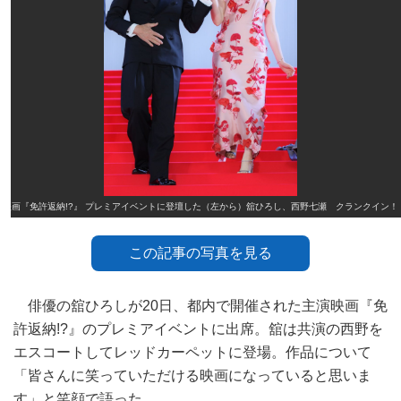
映画『免許返納!?』 プレミアイベントに登壇した（左から）舘ひろし、西野七瀬 クランクイン！
この記事の写真を見る
俳優の舘ひろしが20日、都内で開催された主演映画『免
許返納!?』のプレミアイベントに出席。舘は共演の西野を
エスコートしてレッドカーペットに登場。作品について
「皆さんに笑っていただける映画になっていると思いま
す」と笑顔で語った。