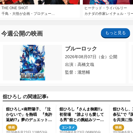
THE ONE SHOT
ヒーテッド・ライバルリー
千鳥・大悟が企画・プロデュー…
カナダの作家レイチェル・リ
今週公開の映画
もっと見る
ブルーロック
2026年08月07日（金）公開
出演：高橋文哉
監督：瀧悠輔
›
舘ひろし の関連記事
舘ひろし×南野陽子、「泣
舘ひろし『さんま御殿!!』
舘ひろし、
かないで」を熱唱 『免許
初登場 “誰よりも愛して
条弘”で『
返納!?』夢のデュエットシ
る男”舘との腕組みツーシ
を共演に指
ーン解禁
ョットに王林が歓喜
る石原プロ
映画
エンタメ
映画
2026年6月23日 11時53分
2026年6月23日 06時00分
2026年6月1