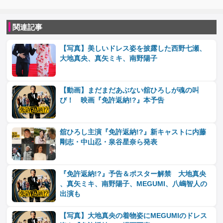
関連記事
【写真】美しいドレス姿を披露した西野七瀬、
大地真央、真矢ミキ、南野陽子
【動画】まだまだあぶない舘ひろしが魂の叫
び！ 映画『免許返納!?』本予告
舘ひろし主演『免許返納!?』新キャストに内藤
剛志・中山忍・泉谷星奈ら発表
『免許返納!?』予告＆ポスター解禁 大地真央
、真矢ミキ、南野陽子、MEGUMI、八嶋智人の
出演も
【写真】大地真央の着物姿にMEGUMIのドレス