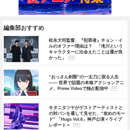
編集部おすすめ
松永大司監督、『犯罪者』チョン・イ
ルのオファー理由は？ 「滝川という
キャラクターに出会えたことは運が良
かった」
P R
“おっさん剣聖”の一太刀に宿る人生
―― 世界で話題の本格アクションアニ
メ、Prime Videoで独占配信中
P R
キタニタツヤがゲストアーティストと
の対バンを通して見せた、“攻めのモー
ド” 「Hugs Vol.6」神戸公演＜ライブ
レポート＞
P R