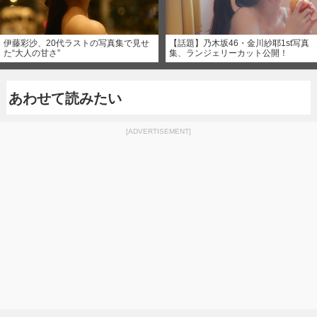
伊藤彩沙、20代ラストの写真集で見せ
【話題】乃木坂46・金川紗耶1st写真
た“大人の甘さ”
集、ランジェリーカット公開！
あわせて読みたい
[ADVERTISEMENT]