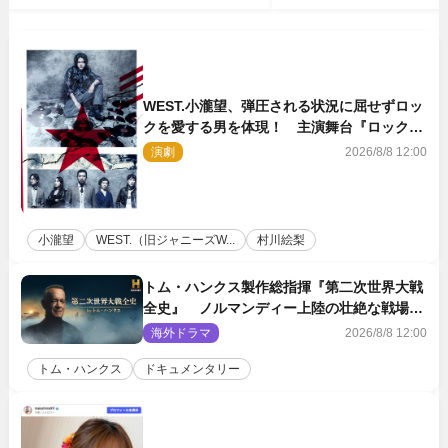
WEST.小瀧望、弾圧される状況に屈せずロッ
クを愛する男を体現！ 主演舞台『ロックン
ロール』ビジュアル解禁
演劇
2026/8/8 12:00
小瀧望
WEST.（旧ジャニーズW...
村川絵梨
トム・ハンクス製作総指揮『第二次世界大戦
全史』 ノルマンディー上陸の壮絶な戦場を
収めた特別映像解禁
海外ドラマ
2026/8/8 12:00
トム・ハンクス
ドキュメンタリー