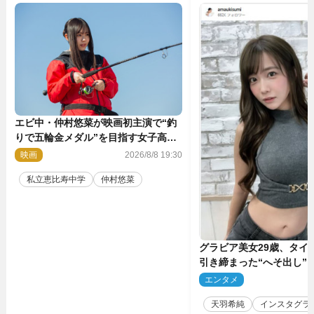
エビ中・仲村悠菜が映画初主演で“釣
りで五輪金メダル”を目指す女子高生
に！ 映画『つりこまち』今秋公開
映画
2026/8/8 19:30
私立恵比寿中学
仲村悠菜
グラビア美女29歳、タイ
引き締まった“へそ出し”
「可愛い過ぎる」
エンタメ
2
天羽希純
インスタグラ