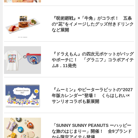
『呪術廻戦』×「牛角」がコラボ！ 五条
の“茈”をイメージしたグッズ付きドリンク
など展開
『ドラえもん』の四次元ポケットがバッグ
やポーチに！ 「グラニフ」コラボアイテ
ム8．11発売
『ムーミン』やピーターラビットの“2027
年版カレンダー”登場！ くらはしれい×
サンリオコラボも新展開
「SUNNY SUNNY PEANUTS ーハッピー
な旅のはじまりー」開催！ 全9ブランド
から限定アイテム登場