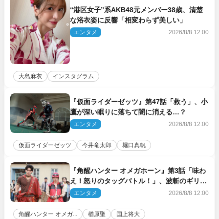
“港区女子”系AKB48元メンバー38歳、清楚
な浴衣姿に反響「相変わらず美しい」
エンタメ
2026/8/8 12:00
大島麻衣
インスタグラム
『仮面ライダーゼッツ』第47話「救う」、小
鷹が深い眠りに落ちて闇に消える…？
エンタメ
2026/8/8 12:00
仮面ライダーゼッツ
今井竜太郎
堀口真帆
『角醒ハンター オメガホーン』第3話「味わ
え！怒りのタッグバトル！」、波斬のギリコ
がハンターバトルを挑んできた！
エンタメ
2026/8/8 12:00
角醒ハンター オメガ...
楢原聖
国上将大