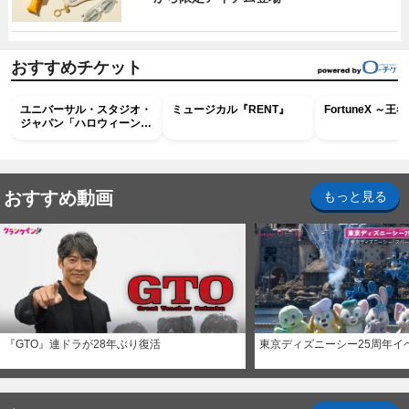
おすすめチケット
ユニバーサル・スタジオ・
ミュージカル『RENT』
FortuneX ～
ジャパン「ハロウィーン・
ホラー・ナイト ～オール
ナイト～パス」
おすすめ動画
もっと見る
『GTO』連ドラが28年ぶり復活
東京ディズニーシー25周年イ