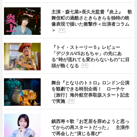
主演・森七菜×長久允監督『炎上』 歌
舞伎町の過酷さときらきらを独特の映
像表現で描いた衝撃作＜出演者コラム
＞
P R
『トイ・ストーリー５』レビュー
「デジタルVSおもちゃ」の先にあ
る“時が流れても変わらないもの”に目
頭が熱くなる
P R
舞台『となりのトトロ』ロンドン公演
を観劇できる特別企画！ ローチケ
［旅行］海外航空券取扱スタート記念
で実施
P R
鎮西寿々歌「お芝居を辞めようと思っ
てからの再スタートだった」 主演作
で再会した“演じる喜び”