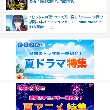
姿も『免許返納!?』場面写真
“おっさん剣聖”の一太刀に宿る人生―― 世界で
話題の本格アクションアニメ、Prime Videoで
独占配信中
P R