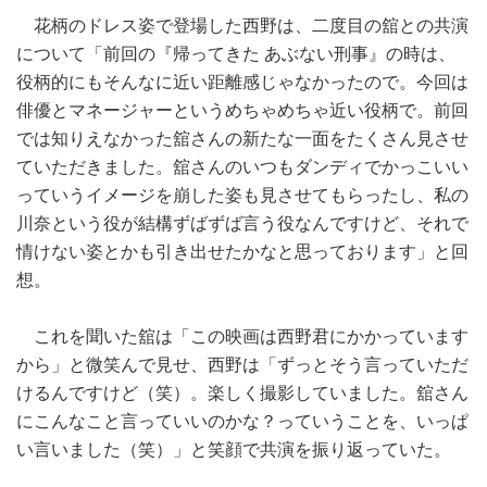
花柄のドレス姿で登場した西野は、二度目の舘との共演
について「前回の『帰ってきた あぶない刑事』の時は、
役柄的にもそんなに近い距離感じゃなかったので。今回は
俳優とマネージャーというめちゃめちゃ近い役柄で。前回
では知りえなかった舘さんの新たな一面をたくさん見させ
ていただきました。舘さんのいつもダンディでかっこいい
っていうイメージを崩した姿も見させてもらったし、私の
川奈という役が結構ずばずば言う役なんですけど、それで
情けない姿とかも引き出せたかなと思っております」と回
想。
これを聞いた舘は「この映画は西野君にかかっています
から」と微笑んで見せ、西野は「ずっとそう言っていただ
けるんですけど（笑）。楽しく撮影していました。舘さん
にこんなこと言っていいのかな？っていうことを、いっぱ
い言いました（笑）」と笑顔で共演を振り返っていた。