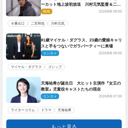
ーカット地上波初放送 川村元気監督＆二宮
コメント到着
映画
2026/8/8 08:00
８番出口
二宮和也
川村元気
81歳マイケル・ダグラス、23歳の愛娘キャリ
スと手をつないでガラパーティーに来場
エンタメ
2026/8/8 08:00
マイケル・ダグラス
ゴシップ
天海祐希が誕生日 大ヒット主演作『女王の
教室』児童役キャストたちの現在
エンタメ
2026/8/8 07:00
ライターコラム
ドラマ
天海祐希
もっと見る