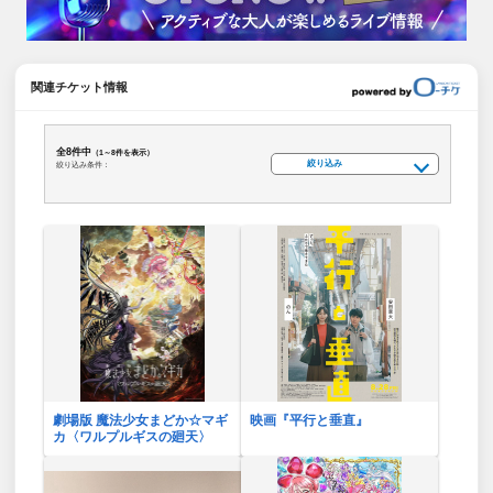
関連チケット情報
全8件中
（1～8件を表示）
絞り込み
絞り込み条件：
劇場版 魔法少女まどか☆マギ
映画『平行と垂直』
カ〈ワルプルギスの廻天〉