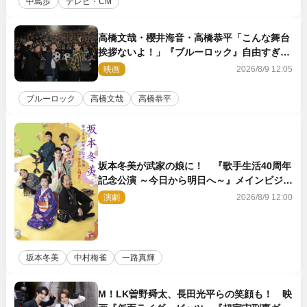
中島歩
テレビ・CM
高橋文哉・櫻井海音・高橋恭平「こんな舞台
挨拶ないよ！」『ブルーロック』自由すぎる
イベントレポート
映画
2026/8/9 12:05
ブルーロック
高橋文哉
高橋恭平
坂本冬美が武家の娘に！ 『歌手生活40周年
記念公演 ～今日から明日へ～』メインビジュ
アル公開
演劇
2026/8/9 12:00
坂本冬美
中村梅雀
一路真輝
M！LK曽野舜太、長田光平らの笑顔も！ 映