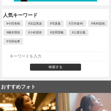
人気キーワード
#
今田美桜
#
浜辺美波
#
写真集
#
乃木坂46
#
有村架純
#
橋本環奈
#
小松菜奈
#
吉岡里帆
#
土屋太鳳
#
与田祐希
検索する
おすすめフォト