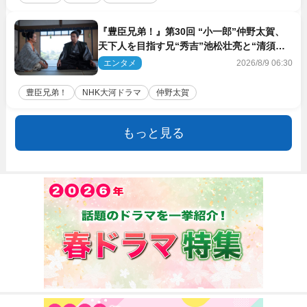
『豊臣兄弟！』第30回 “小一郎”仲野太賀、
天下人を目指す兄“秀吉”池松壮亮と“清須会
議”へ
エンタメ
2026/8/9 06:30
豊臣兄弟！
NHK大河ドラマ
仲野太賀
もっと見る