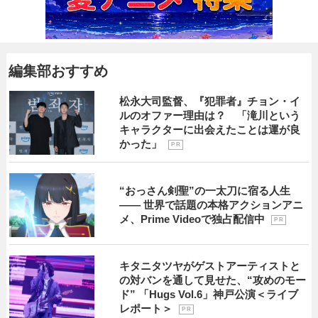
編集部おすすめ
松永大司監督、『犯罪者』チョン・イ
ルのオファー理由は？ 「滝川という
キャラクターに出会えたことは運が良
かった」
P R
“おっさん剣聖”の一太刀に宿る人生
―― 世界で話題の本格アクションアニ
メ、Prime Videoで独占配信中
P R
キタニタツヤがゲストアーティストと
の対バンを通して見せた、“攻めのモー
ド” 「Hugs Vol.6」神戸公演＜ライブ
レポート＞
P R