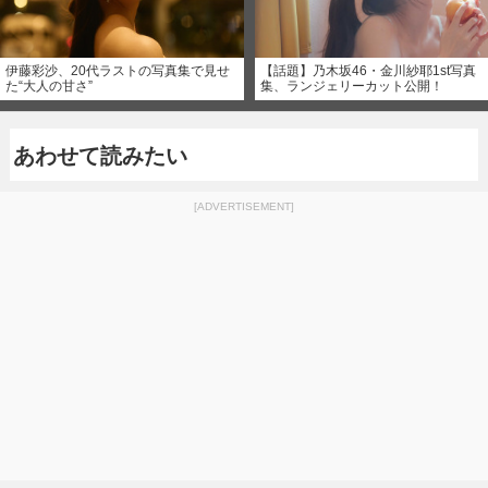
伊藤彩沙、20代ラストの写真集で見せ
【話題】乃木坂46・金川紗耶1st写真
た“大人の甘さ”
集、ランジェリーカット公開！
あわせて読みたい
[ADVERTISEMENT]