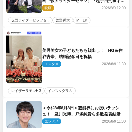
画『仮面ライダーゼッツ』『超宇宙刑事ギャ
バン インフィニティ』オフショット到着
映画
2026/8/9 12:00
仮面ライダーゼッツ＆...
曽野舜太
M！LK
美男美女の子どもたちも顔出し！ HG＆住
谷杏奈、結婚記念日を祝福
エンタメ
2026/8/9 11:30
レイザーラモンHG
インスタグラム
＜令和8年8月8日＞芸能界にお祝いラッシ
ュ！ 及川光博、戸塚純貴ら多数発表結婚
エンタメ
2026/8/9 11:00