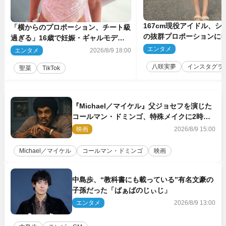
167cm現役アイドル、シ
「横からのプロポーション、チート級
の抜群プロポーションに
過ぎる」16歳で妊娠・ギャルモデ
ぎる」
ル、最新投稿にネット衝撃「美しすぎ
エンタメ
2
エンタメ
2026/8/9 18:00
る」
八咲実夢
インスタグラ
聖菜
TikTok
『Michael／マイケル』父ジョセフを演じた
コールマン・ドミンゴ、特殊メイクに2時間
半かかっていた
映画
2026/8/9 15:00
Michael／マイケル
コールマン・ドミンゴ
映画
中島歩、“教科書にも載っている”有名文豪の
子孫だった「ばぁばのじぃじ」
エンタメ
2026/8/9 13:00