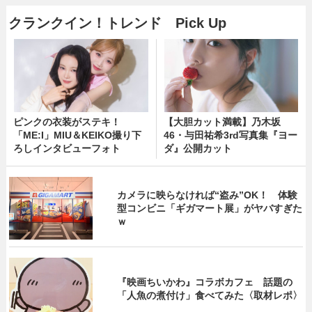
クランクイン！トレンド Pick Up
ピンクの衣装がステキ！
【大胆カット満載】乃木坂
「ME:I」MIU＆KEIKO撮り下
46・与田祐希3rd写真集『ヨー
ろしインタビューフォト
ダ』公開カット
カメラに映らなければ“盗み”OK！ 体験
型コンビニ「ギガマート展」がヤバすぎた
ｗ
『映画ちいかわ』コラボカフェ 話題の
「人魚の煮付け」食べてみた〈取材レポ〉