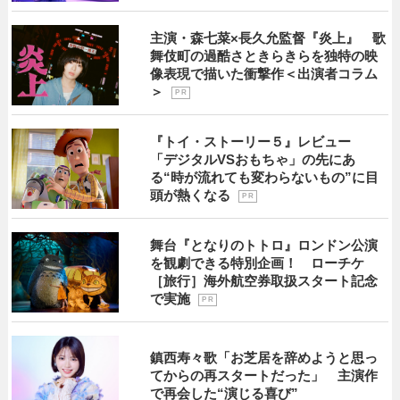
主演・森七菜×長久允監督『炎上』 歌
舞伎町の過酷さときらきらを独特の映
像表現で描いた衝撃作＜出演者コラム
＞
P R
『トイ・ストーリー５』レビュー
「デジタルVSおもちゃ」の先にあ
る“時が流れても変わらないもの”に目
頭が熱くなる
P R
舞台『となりのトトロ』ロンドン公演
を観劇できる特別企画！ ローチケ
［旅行］海外航空券取扱スタート記念
で実施
P R
鎮西寿々歌「お芝居を辞めようと思っ
てからの再スタートだった」 主演作
で再会した“演じる喜び”