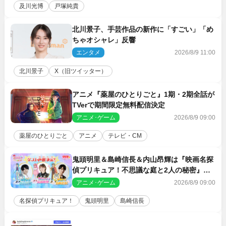
及川光博
戸塚純貴
北川景子、手芸作品の新作に「すごい」「め
ちゃオシャレ」反響
エンタメ
2026/8/9 11:00
北川景子
X（旧ツイッター）
アニメ『薬屋のひとりごと』1期・2期全話が
TVerで期間限定無料配信決定
アニメ･ゲーム
2026/8/9 09:00
薬屋のひとりごと
アニメ
テレビ・CM
鬼頭明里＆島崎信長＆内山昂輝は『映画名探
偵プリキュア！不思議な庭と2人の秘密』ゲ
スト声優に決定
アニメ･ゲーム
2026/8/9 09:00
名探偵プリキュア！
鬼頭明里
島崎信長