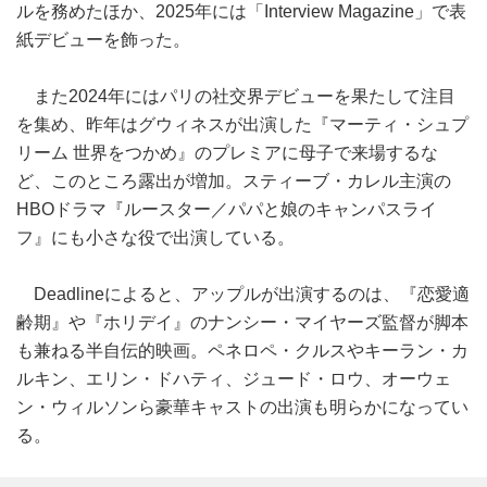
ルを務めたほか、2025年には「Interview Magazine」で表
紙デビューを飾った。
また2024年にはパリの社交界デビューを果たして注目
を集め、昨年はグウィネスが出演した『マーティ・シュプ
リーム 世界をつかめ』のプレミアに母子で来場するな
ど、このところ露出が増加。スティーブ・カレル主演の
HBOドラマ『ルースター／パパと娘のキャンパスライ
フ』にも小さな役で出演している。
Deadlineによると、アップルが出演するのは、『恋愛適
齢期』や『ホリデイ』のナンシー・マイヤーズ監督が脚本
も兼ねる半自伝的映画。ペネロペ・クルスやキーラン・カ
ルキン、エリン・ドハティ、ジュード・ロウ、オーウェ
ン・ウィルソンら豪華キャストの出演も明らかになってい
る。