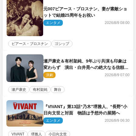
元007ピアース・ブロスナン、妻が素敵ショ
ットで結婚25周年をお祝い
エンタメ
2026/8/9 08:00
ピアース・ブロスナン
ゴシップ
瀬戸康史＆有村架純、9年ぶり共演も印象は
変わらず 演出・白井晃への絶大なる信頼を
胸に舞台『キュー』に挑む
演劇
2026/8/9 07:00
瀬戸康史
有村架純
舞台
『VIVANT』第13話“乃木”堺雅人、“長野”小
日向文世と対面 物語は予想外の展開へ
エンタメ
2026/8/9 06:30
VIVANT
堺雅人
小日向文世