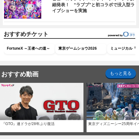
細発表！ “ラブブ”と初コラボで没入型ラ
イブショーを実施
おすすめチケット
FortuneX ～王者への道～
東京ゲームショウ2026
ミュージカル『R
おすすめ動画
もっと見る
『GTO』連ドラが28年ぶり復活
東京ディズニーシー25周年イ