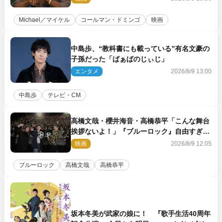
Michael／マイケル
コールマン・ドミンゴ
映画
中島歩、“教科書にも載っている”有名文豪の
子孫だった「ばぁばのじぃじ」
エンタメ
2026/8/9 13:00
中島歩
テレビ・CM
高橋文哉・櫻井海音・高橋恭平「こんな舞台
挨拶ないよ！」『ブルーロック』自由すぎる
イベントレポート
映画
2026/8/9 12:05
ブルーロック
高橋文哉
高橋恭平
坂本冬美が武家の娘に！ 『歌手生活40周年