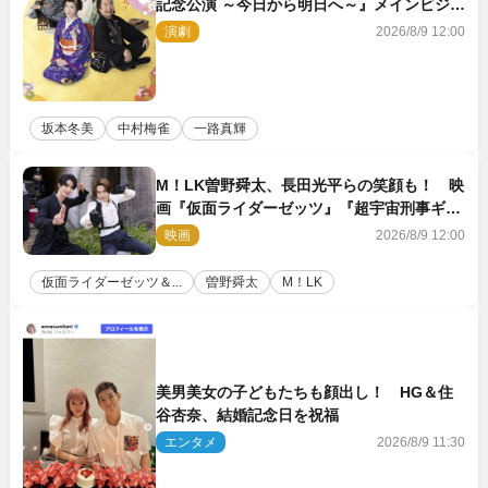
記念公演 ～今日から明日へ～』メインビジュ
アル公開
演劇
2026/8/9 12:00
坂本冬美
中村梅雀
一路真輝
M！LK曽野舜太、長田光平らの笑顔も！ 映
画『仮面ライダーゼッツ』『超宇宙刑事ギャ
バン インフィニティ』オフショット到着
映画
2026/8/9 12:00
仮面ライダーゼッツ＆...
曽野舜太
M！LK
美男美女の子どもたちも顔出し！ HG＆住
谷杏奈、結婚記念日を祝福
エンタメ
2026/8/9 11:30