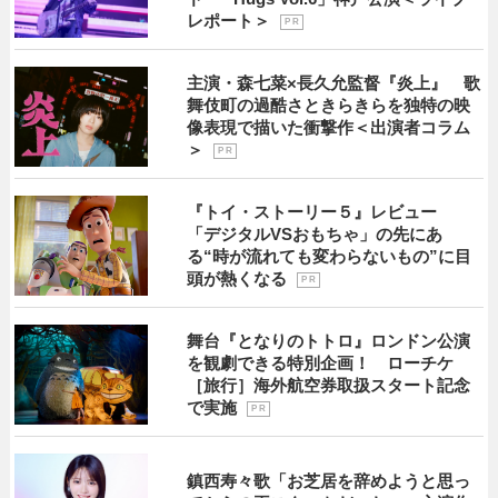
レポート＞
P R
主演・森七菜×長久允監督『炎上』 歌
舞伎町の過酷さときらきらを独特の映
像表現で描いた衝撃作＜出演者コラム
＞
P R
『トイ・ストーリー５』レビュー
「デジタルVSおもちゃ」の先にあ
る“時が流れても変わらないもの”に目
頭が熱くなる
P R
舞台『となりのトトロ』ロンドン公演
を観劇できる特別企画！ ローチケ
［旅行］海外航空券取扱スタート記念
で実施
P R
鎮西寿々歌「お芝居を辞めようと思っ