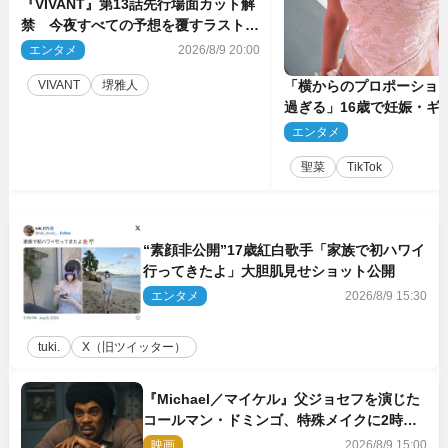
『VIVANT』第13話先行場面カット解
禁 今夜すべての予想を覆すラストシ
ーンが…
エンタメ
2026/8/9 20:00
VIVANT
堺雅人
「横からのプロポーショ
過ぎる」16歳で妊娠・ギ
ル、最新投稿にネット衝
エンタメ
2
る」
聖菜
TikTok
“素顔非公開”17歳紅白歌手「家族で初ハワイ
行ってきたよ」大胆肌見せショット公開
エンタメ
2026/8/9 15:30
tuki.
X（旧ツイッター）
『Michael／マイケル』父ジョセフを演じた
コールマン・ドミンゴ、特殊メイクに2時間
半かかっていた
映画
2026/8/9 15:00