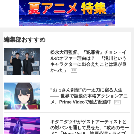
編集部おすすめ
松永大司監督、『犯罪者』チョン・イ
ルのオファー理由は？ 「滝川という
キャラクターに出会えたことは運が良
かった」
P R
“おっさん剣聖”の一太刀に宿る人生
―― 世界で話題の本格アクションアニ
メ、Prime Videoで独占配信中
P R
キタニタツヤがゲストアーティストと
の対バンを通して見せた、“攻めのモー
ド” 「Hugs Vol.6」神戸公演＜ライブ