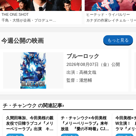
THE ONE SHOT
ヒーテッド・ライバルリー
千鳥・大悟が企画・プロデュー…
カナダの作家レイチェル・リ
今週公開の映画
もっと見る
ブルーロック
2026年08月07日（金）公開
出演：高橋文哉
監督：瀧悠輔
›
チ・チャンウク の関連記事
久間田琳加、今田美桜の親
チ・チャンウク×今田美桜
今田美桜×
友役で日韓ラブコメ『メリ
『メリーベリーラブ』来年
W主演！ 
ーベリーラブ』出演 キャ
放送 『愛の不時着』CJ
ラマ『メリ
ラビジュアルもそろい踏み
ENM×日本テレビがタッ
ディズニー