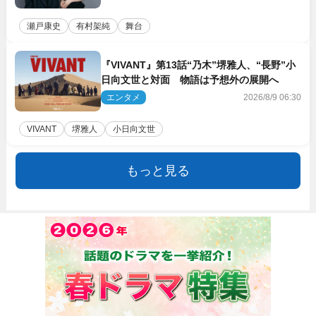
瀬戸康史
有村架純
舞台
『VIVANT』第13話“乃木”堺雅人、“長野”小
日向文世と対面 物語は予想外の展開へ
エンタメ
2026/8/9 06:30
VIVANT
堺雅人
小日向文世
もっと見る