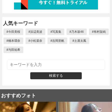
人気キーワード
#
今田美桜
#
浜辺美波
#
写真集
#
乃木坂46
#
有村架純
#
橋本環奈
#
小松菜奈
#
吉岡里帆
#
土屋太鳳
#
与田祐希
検索する
おすすめフォト