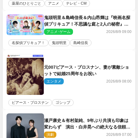
薬屋のひとりごと
アニメ
テレビ・CM
鬼頭明里＆島崎信長＆内山昂輝は『映画名探
偵プリキュア！不思議な庭と2人の秘密』ゲ
スト声優に決定
アニメ･ゲーム
2026/8/9 09:00
名探偵プリキュア！
鬼頭明里
島崎信長
元007ピアース・ブロスナン、妻が素敵ショ
ットで結婚25周年をお祝い
エンタメ
2026/8/9 08:00
ピアース・ブロスナン
ゴシップ
瀬戸康史＆有村架純、9年ぶり共演も印象は
変わらず 演出・白井晃への絶大なる信頼を
胸に舞台『キュー』に挑む
演劇
2026/8/9 07:00