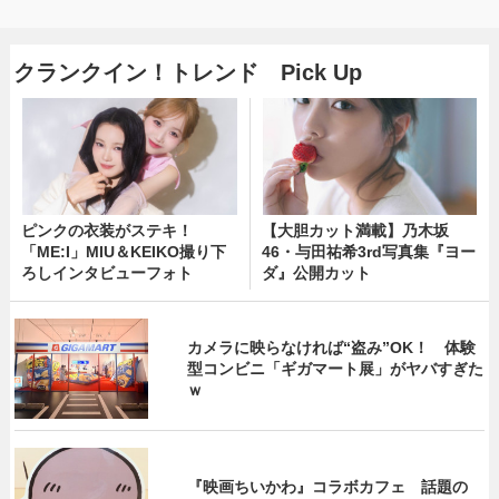
クランクイン！トレンド Pick Up
ピンクの衣装がステキ！
【大胆カット満載】乃木坂
「ME:I」MIU＆KEIKO撮り下
46・与田祐希3rd写真集『ヨー
ろしインタビューフォト
ダ』公開カット
カメラに映らなければ“盗み”OK！ 体験
型コンビニ「ギガマート展」がヤバすぎた
ｗ
『映画ちいかわ』コラボカフェ 話題の