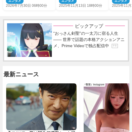
エンタメ
エンタメ
エンタメ
グ！
信
2026年7月30日 06時00分
2025年11月13日 18時00分
2025年11月
ピックアップ
“おっさん剣聖”の一太刀に宿る人生
―― 世界で話題の本格アクションアニ
メ、Prime Videoで独占配信中
P R
最新ニュース