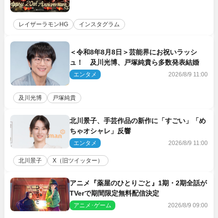
レイザーラモンHG
インスタグラム
＜令和8年8月8日＞芸能界にお祝いラッシ
ュ！ 及川光博、戸塚純貴ら多数発表結婚
エンタメ
2026/8/9 11:00
及川光博
戸塚純貴
北川景子、手芸作品の新作に「すごい」「め
ちゃオシャレ」反響
エンタメ
2026/8/9 11:00
北川景子
X（旧ツイッター）
アニメ『薬屋のひとりごと』1期・2期全話が
TVerで期間限定無料配信決定
アニメ･ゲーム
2026/8/9 09:00