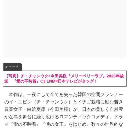
チェック
【写真】チ・チャンウク×今田美桜『メリーベリーラブ』2026年放
送 『愛の不時着』CJ ENM×日本テレビがタッグ！
本作は、一夜にして全てを失った韓国の空間プランナー
のイ・ユビン（チ・チャンウク）とイチゴ栽培に励む若き
農業女子・白浜夏凛（今田美桜）が、日本の美しく自然豊
かな島を舞台に繰り広げるロマンティックコメディ。ドラ
マ『愛の不時着』『涙の女王』をはじめ、数々の世界的な