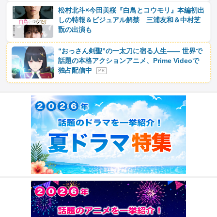
松村北斗×今田美桜『白鳥とコウモリ』本編初出
しの特報＆ビジュアル解禁 三浦友和＆中村芝
翫の出演も
“おっさん剣聖”の一太刀に宿る人生―― 世界で
話題の本格アクションアニメ、Prime Videoで
独占配信中
P R