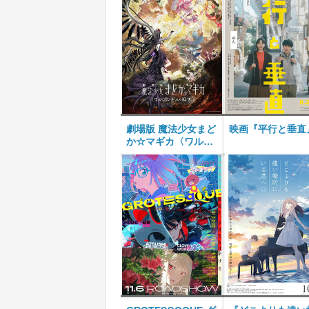
劇場版 魔法少女まど
映画『平行と垂直
か☆マギカ〈ワルプ
ルギスの廻天〉