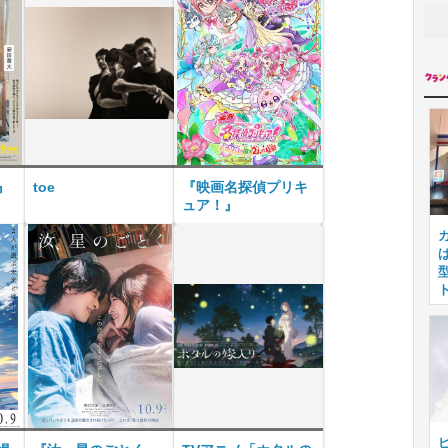
』
toe
『映画名探偵プリキ
ュア！』