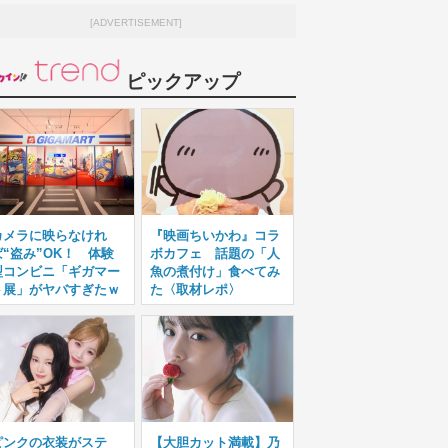
[ADVERTISEMENT]
ピックアップ
カメラに映らなけれ
『映画ちいかわ』コラ
ば“盗み”OK！ 体験
ボカフェ 話題の「人
型コンビニ「ギガマー
魚の煮付け」食べてみ
ト展」がヤバすぎたｗ
た〈取材レポ〉
ピンクの衣装がステ
【大胆カット満載】乃