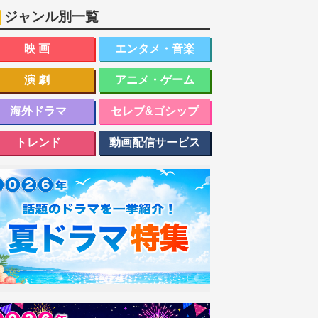
ジャンル別一覧
映画
エンタメ・音楽
演劇
アニメ・ゲーム
海外ドラマ
セレブ&ゴシップ
トレンド
動画配信サービス