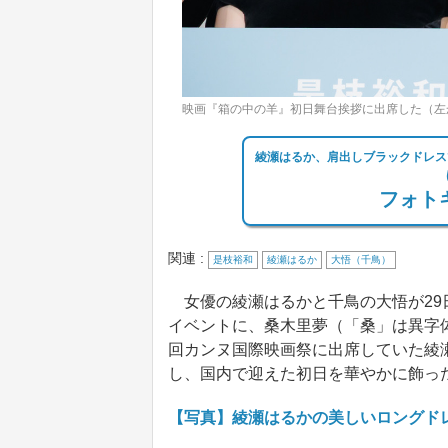
映画『箱の中の羊』初日舞台挨拶に出席した（左
綾瀬はるか、肩出しブラックドレス
フォトギ
関連 :
是枝裕和
綾瀬はるか
大悟（千鳥）
女優の綾瀬はるかと千鳥の大悟が29
イベントに、桑木里夢（「桑」は異字
回カンヌ国際映画祭に出席していた綾
し、国内で迎えた初日を華やかに飾っ
【写真】綾瀬はるかの美しいロングド