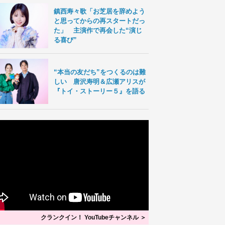
鎮西寿々歌「お芝居を辞めよう
と思ってからの再スタートだっ
た」 主演作で再会した“演じ
る喜び”
“本当の友だち”をつくるのは難
しい 唐沢寿明＆広瀬アリスが
『トイ・ストーリー５』を語る
クランクイン！ YouTubeチャンネル ＞