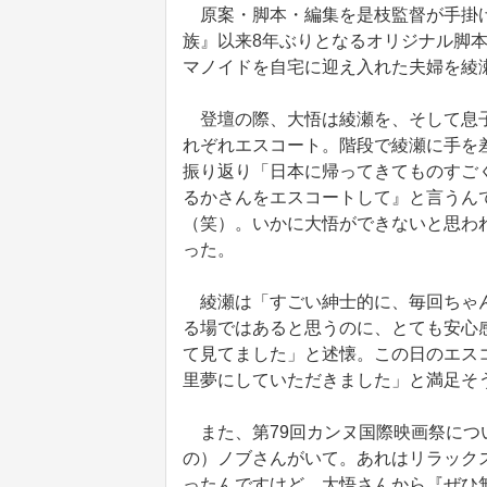
原案・脚本・編集を是枝監督が手掛け
族』以来8年ぶりとなるオリジナル脚本
マノイドを自宅に迎え入れた夫婦を綾
登壇の際、大悟は綾瀬を、そして息子
れぞれエスコート。階段で綾瀬に手を
振り返り「日本に帰ってきてものすご
るかさんをエスコートして』と言うん
（笑）。いかに大悟ができないと思わ
った。
綾瀬は「すごい紳士的に、毎回ちゃん
る場ではあると思うのに、とても安心
て見てました」と述懐。この日のエス
里夢にしていただきました」と満足そ
また、第79回カンヌ国際映画祭につ
の）ノブさんがいて。あれはリラック
ったんですけど、大悟さんから『ぜひ