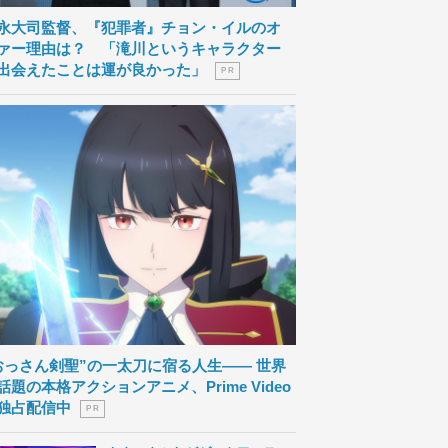
永大司監督、『犯罪者』チョン・イルのオ
ァー理由は？ 「滝川というキャラクター
出会えたことは運が良かった」
P R
おっさん剣聖”の一太刀に宿る人生―― 世界
話題の本格アクションアニメ、Prime Video
独占配信中
P R