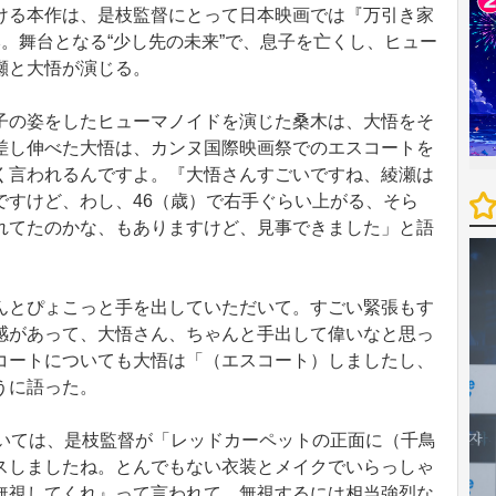
る本作は、是枝監督にとって日本映画では『万引き家
。舞台となる“少し先の未来”で、息子を亡くし、ヒュー
瀬と大悟が演じる。
の姿をしたヒューマノイドを演じた桑木は、大悟をそ
差し伸べた大悟は、カンヌ国際映画祭でのエスコートを
く言われるんですよ。『大悟さんすごいですね、綾瀬は
ですけど、わし、46（歳）で右手ぐらい上がる、そら
れてたのかな、もありますけど、見事できました」と語
とぴょこっと手を出していただいて。すごい緊張もす
感があって、大悟さん、ちゃんと手出して偉いなと思っ
コートについても大悟は「（エスコート）しましたし、
うに語った。
いては、是枝監督が「レッドカーペットの正面に（千鳥
スしましたね。とんでもない衣装とメイクでいらっしゃ
無視してくれ』って言われて。無視するには相当強烈な