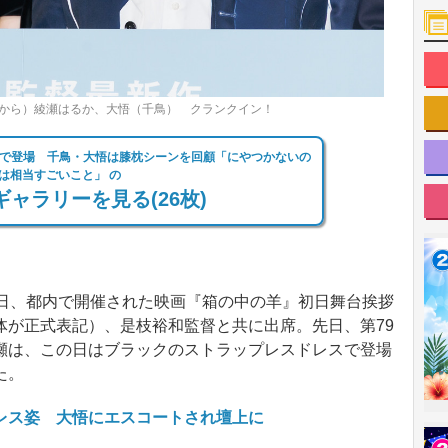
から）綾瀬はるか、大悟（千鳥） クランクイン！
で登場 千鳥・大悟は膝枕シーンを回顧「にやつかないの
は相当すごいこと」 の
ャラリーを見る(26枚)
日、都内で開催された映画『箱の中の羊』初日舞台挨拶
体が正式表記）、是枝裕和監督と共に出席。先日、第79
瀬は、この日はブラックのストラップレスドレスで登場
た。
レス姿 大悟にエスコートされ壇上に