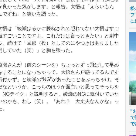
が良かった気がします」と報告。大悟は「えらいもん
松
んですね」と笑いを誘った。
フ
に
悟は「綾瀬はるかに膝枕されて照れてない大悟はすご
当すごいことですよ。これだけは言っときたい」と劇中
ル。続けて「旦那（役）としてのにやつきはありました
消していた（笑）」と胸を張った。
瀬さんが（前のシーンを）ちょっとすっ飛ばして早め
をすることになっちゃって。大悟さん戸惑ってるんです
付かず」と綾瀬の“NG”があったことをぶっちゃけ。そ
だなというか、こっちのほうが面白いと思ってそっちを
）NGテイク」と説明すると、綾瀬のNGに気付いていた
いのかも、わし（笑）。『あれ？ 大丈夫なんかな』っ
た。
“
で
で