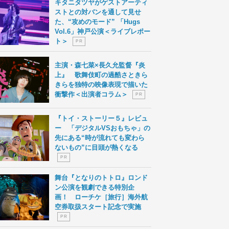
キタニタツヤがゲストアーティ
ストとの対バンを通して見せ
た、“攻めのモード” 「Hugs
Vol.6」神戸公演＜ライブレポー
ト＞
P R
主演・森七菜×長久允監督『炎
上』 歌舞伎町の過酷さときら
きらを独特の映像表現で描いた
衝撃作＜出演者コラム＞
P R
『トイ・ストーリー５』レビュ
ー 「デジタルVSおもちゃ」の
先にある“時が流れても変わら
ないもの”に目頭が熱くなる
P R
舞台『となりのトトロ』ロンド
ン公演を観劇できる特別企
画！ ローチケ［旅行］海外航
空券取扱スタート記念で実施
P R