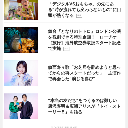
「デジタルVSおもちゃ」の先にあ
る“時が流れても変わらないもの”に目
頭が熱くなる
P R
舞台『となりのトトロ』ロンドン公演
を観劇できる特別企画！ ローチケ
［旅行］海外航空券取扱スタート記念
で実施
P R
鎮西寿々歌「お芝居を辞めようと思っ
てからの再スタートだった」 主演作
で再会した“演じる喜び”
“本当の友だち”をつくるのは難しい
唐沢寿明＆広瀬アリスが『トイ・スト
ーリー５』を語る
[ADVERTISEMENT]