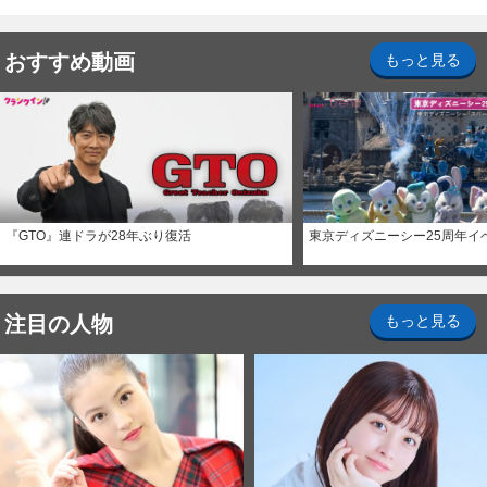
ナイト～パス」
おすすめ動画
もっと見る
『GTO』連ドラが28年ぶり復活
東京ディズニーシー25周年イ
注目の人物
もっと見る