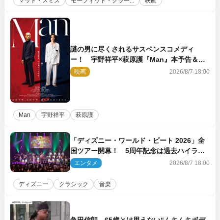
マット・スミス
モーフィッド・クラー...
映画
謎の男に尽くされるサスペンスコメディ
ー！ 宇野祥平×萩原護『Man』本予告＆新
ビジュアル解禁
映画
2026/8/7 18:00
Man
宇野祥平
萩原護
「ディズニー・ワールド・ビート 2026」全
国ツアー開幕！ 5周年記念は過去ハイライ
ト＆クルーズ旅を大満喫！【潜入レポート】
エンタメ
2026/8/7 18:00
ディズニー
クラシック
音楽
角田信朗、65歳とは思えない“ムキムキボデ