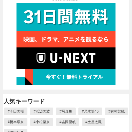
人気キーワード
#
今田美桜
#
浜辺美波
#
写真集
#
乃木坂46
#
有村架純
#
橋本環奈
#
小松菜奈
#
吉岡里帆
#
土屋太鳳