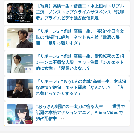
【写真】高橋一生・斎藤工・水上恒司トリプル
主演 ノンストップクライムサスペンス『犯罪
者』プライムビデオ独占配信決定
『リボーン』“光誠”高橋一生、“英治”小日向文
世の“秘密”に絶句 ネットもあ然「最悪の展
開」「足引っ張りすぎ」
『リボーン』“光誠”高橋一生、階段転落の回想
シーンに不穏な人影 ネット注目「シルエット
的に女性」「髪長いよな…？」
『リボーン』“もう1人の光誠”高橋一生、意味深
な表情で絶句 ネット騒然「なんだ…？」「入
れ替わってたりする？」
“おっさん剣聖”の一太刀に宿る人生―― 世界で
話題の本格アクションアニメ、Prime Videoで
独占配信中
P R