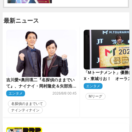
最新ニュース
「Mトーナメント」優勝はB
X・東城りお！ オーラ
吉川愛×奥田瑛二『名探偵のままでい
後は自ら和了って幕引き
て』、ナイナイ・岡村隆史＆矢部浩之
エンタメ
2
のゲスト出演が決定！
エンタメ
2026/8/8 00:45
Mリーグ
名探偵のままでいて
ナインティナイン