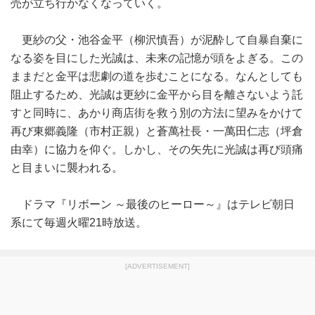
売が立ち行かなくなっていく。
更紗の父・池谷金平（柳沢慎吾）が泥酔して自暴自棄に
なる姿を目にした光誠は、未来の記憶が頭をよぎる。この
ままだと金平は悲劇の道を歩むことになる。なんとしても
阻止するため、光誠は更紗に金平から目を離さないよう託
すと同時に、あかり商店街を救う別の方法に望みをかけて
再び東郷義隆（市村正親）と蒼萬社長・一萬田仁志（坪倉
由幸）に協力を仰ぐ。しかし、その矢先に光誠は再び頭痛
と目まいに襲われる。
ドラマ『リボーン ～最後のヒーロー～』はテレビ朝日
系にて毎週火曜21時放送。
[ADVERTISEMENT]