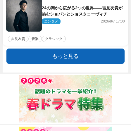
24の調から広がる2つの世界――吉見友貴が
挑むショパンとショスタコーヴィチ
エンタメ
2026/8/7 17:00
吉見友貴
音楽
クラシック
もっと見る