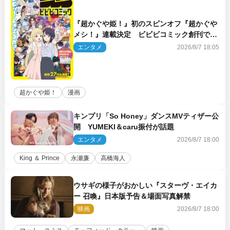
『超かぐや姫！』初のスピンオフ『超かぐや
メシ！』連載決定 ビビビコミック創刊で31
作品一挙公開
エンタメ
2026/8/7 18:05
超かぐや姫！
漫画
キンプリ「So Honey」ダンスMVティザー公
開 YUMEKI＆caru振付が話題
エンタメ
2026/8/7 18:00
King ＆ Prince
永瀬廉
高橋海人
ウサギの様子がおかしい『スターヴ・エイカ
ー 召喚』日本版予告＆場面写真解禁
映画
2026/8/7 18:00