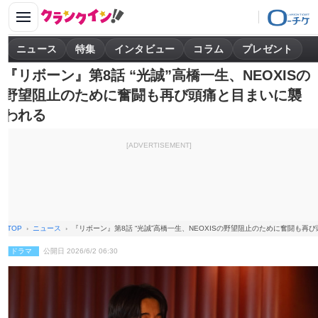
ニュース
特集
インタビュー
コラム
プレゼント
『リボーン』第8話 “光誠”高橋一生、NEOXISの
野望阻止のために奮闘も再び頭痛と目まいに襲
われる
[ADVERTISEMENT]
TOP
ニュース
『リボーン』第8話 “光誠”高橋一生、NEOXISの野望阻止のために奮闘も再
ドラマ
公開日 2026/6/2 06:30