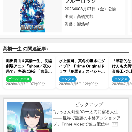
ブルーロック
2026年08月07日（金）公開
出演：高橋文哉
監督：瀧悠輔
›
高橋一生 の関連記事
堀田真由＆高橋一生、長編
水上恒司、真冬の噴水にダ
「革新的な
劇場アニメ『ghost／夜の
イブ!? Prime Originalド
けんも大興
果て』声優に決定「言葉に
ラマ『犯罪者』スペシャル
斎藤工×水
はできない沢山の感情を思
メイキング映像が公開
者』ビハイ
ゲーム･アニメ
エンタメ
エンタメ
い出しました」
解禁
2026年8月7日 07時00分
2026年8月5日 12時00分
2026年7月3
ピックアップ
“おっさん剣聖”の一太刀に宿る人生
―― 世界で話題の本格アクションアニ
メ、Prime Videoで独占配信中
P R