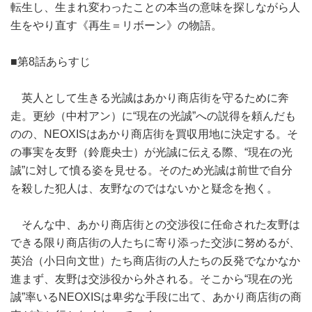
転生し、生まれ変わったことの本当の意味を探しながら人
生をやり直す《再生＝リボーン》の物語。
■第8話あらすじ
英人として生きる光誠はあかり商店街を守るために奔
走。更紗（中村アン）に“現在の光誠”への説得を頼んだも
のの、NEOXISはあかり商店街を買収用地に決定する。そ
の事実を友野（鈴鹿央士）が光誠に伝える際、“現在の光
誠”に対して憤る姿を見せる。そのため光誠は前世で自分
を殺した犯人は、友野なのではないかと疑念を抱く。
そんな中、あかり商店街との交渉役に任命された友野は
できる限り商店街の人たちに寄り添った交渉に努めるが、
英治（小日向文世）たち商店街の人たちの反発でなかなか
進まず、友野は交渉役から外される。そこから“現在の光
誠”率いるNEOXISは卑劣な手段に出て、あかり商店街の商