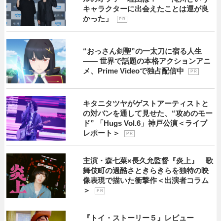
キャラクターに出会えたことは運が良
かった」
P R
“おっさん剣聖”の一太刀に宿る人生
―― 世界で話題の本格アクションアニ
メ、Prime Videoで独占配信中
P R
キタニタツヤがゲストアーティストと
の対バンを通して見せた、“攻めのモー
ド” 「Hugs Vol.6」神戸公演＜ライブ
レポート＞
P R
主演・森七菜×長久允監督『炎上』 歌
舞伎町の過酷さときらきらを独特の映
像表現で描いた衝撃作＜出演者コラム
＞
P R
『トイ・ストーリー５』レビュー