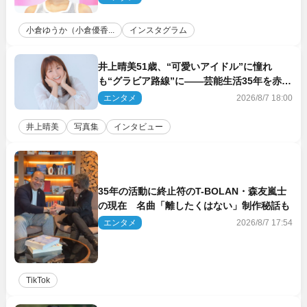
小倉ゆうか（小倉優香...
インスタグラム
井上晴美51歳、“可愛いアイドル”に憧れ
も“グラビア路線”に――芸能生活35年を赤
裸々に語る 27年ぶりに写真集発売
エンタメ
2026/8/7 18:00
井上晴美
写真集
インタビュー
35年の活動に終止符のT-BOLAN・森友嵐士
の現在 名曲「離したくはない」制作秘話も
エンタメ
2026/8/7 17:54
TikTok