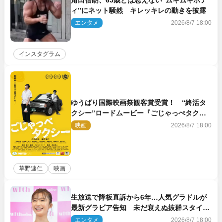
ィ”にネット騒然 キレッキレの動きを披露
エンタメ
2026/8/7 18:00
インスタグラム
ゆうばり国際映画祭観客賞受賞！ “終活タ
クシー”ロードムービー『ごじゃっぺタクシ
ー』10月公開＆予告解禁
映画
2026/8/7 18:00
草野速仁
映画
生放送で降板直訴から6年…人気グラドルが
最新グラビア告知 未だ衰えぬ抜群スタイル
に反響
エンタメ
2026/8/7 18:00