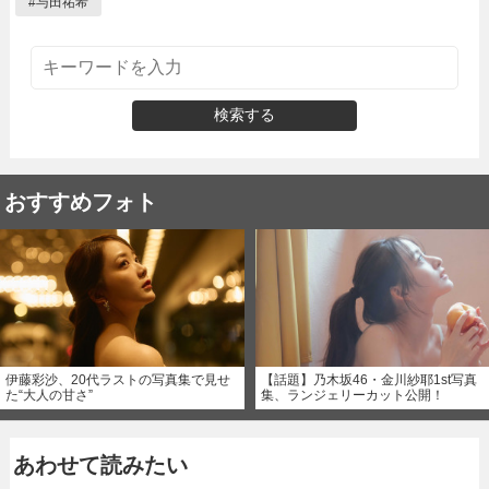
#
与田祐希
検索する
おすすめフォト
伊藤彩沙、20代ラストの写真集で見せ
【話題】乃木坂46・金川紗耶1st写真
た“大人の甘さ”
集、ランジェリーカット公開！
あわせて読みたい