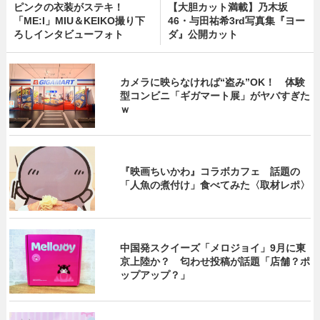
ピンクの衣装がステキ！
【大胆カット満載】乃木坂
「ME:I」MIU＆KEIKO撮り下
46・与田祐希3rd写真集『ヨー
ろしインタビューフォト
ダ』公開カット
カメラに映らなければ“盗み”OK！ 体験
型コンビニ「ギガマート展」がヤバすぎた
ｗ
『映画ちいかわ』コラボカフェ 話題の
「人魚の煮付け」食べてみた〈取材レポ〉
中国発スクイーズ「メロジョイ」9月に東
京上陸か？ 匂わせ投稿が話題「店舗？ポ
ップアップ？」