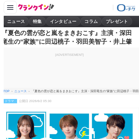
ニュース
特集
インタビュー
コラム
プレゼント
『夏色の雲が恋と嵐をまきおこす』主演・深田
竜生の“家族”に田辺桃子・羽田美智子・井上肇
[ADVERTISEMENT]
TOP
ニュース
『夏色の雲が恋と嵐をまきおこす』主演・深田竜生の“家族”に田辺桃子・羽
ドラマ
公開日 2026/6/2 05:30