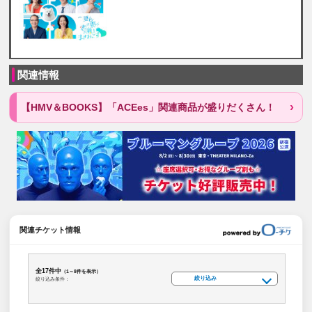
関連情報
【HMV＆BOOKS】「ACEes」関連商品が盛りだくさん！
関連チケット情報
全17件中
（1～8件を表示）
絞り込み
絞り込み条件：