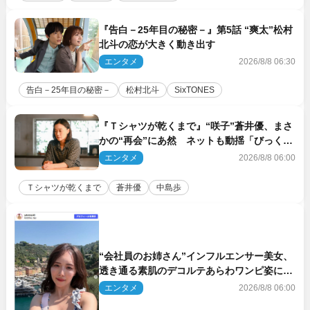
『告白－25年目の秘密－』第5話 “爽太”松村
北斗の恋が大きく動き出す
エンタメ
2026/8/8 06:30
告白－25年目の秘密－
松村北斗
SixTONES
『Ｔシャツが乾くまで』“咲子”蒼井優、まさ
かの“再会”にあ然 ネットも動揺「びっくり
した!!」「今さら?!」（ネタバレあり）
エンタメ
2026/8/8 06:00
Ｔシャツが乾くまで
蒼井優
中島歩
“会社員のお姉さん”インフルエンサー美女、
透き通る素肌のデコルテあらわワンピ姿に反
響
エンタメ
2026/8/8 06:00