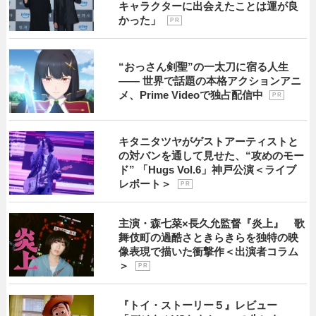
キャラクターに出会えたことは運が良
かった」
P R
“おっさん剣聖”の一太刀に宿る人生
―― 世界で話題の本格アクションアニ
メ、Prime Videoで独占配信中
P R
キタニタツヤがゲストアーティストと
の対バンを通して見せた、“攻めのモー
ド” 「Hugs Vol.6」神戸公演＜ライブ
レポート＞
P R
主演・森七菜×長久允監督『炎上』 歌
舞伎町の過酷さときらきらを独特の映
像表現で描いた衝撃作＜出演者コラム
＞
P R
『トイ・ストーリー５』レビュー