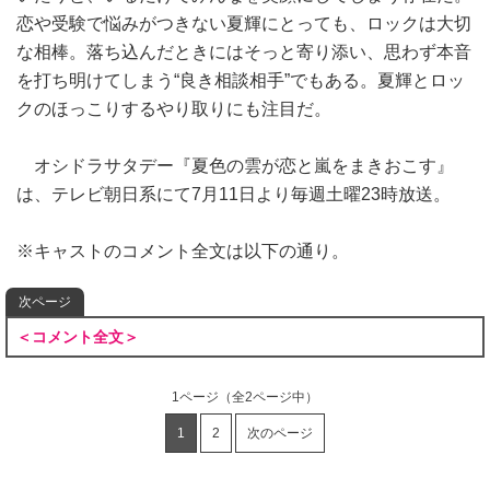
恋や受験で悩みがつきない夏輝にとっても、ロックは大切
な相棒。落ち込んだときにはそっと寄り添い、思わず本音
を打ち明けてしまう“良き相談相手”でもある。夏輝とロッ
クのほっこりするやり取りにも注目だ。
オシドラサタデー『夏色の雲が恋と嵐をまきおこす』
は、テレビ朝日系にて7月11日より毎週土曜23時放送。
※キャストのコメント全文は以下の通り。
次ページ
＜コメント全文＞
1ページ
（全2ページ中）
1
2
次のページ