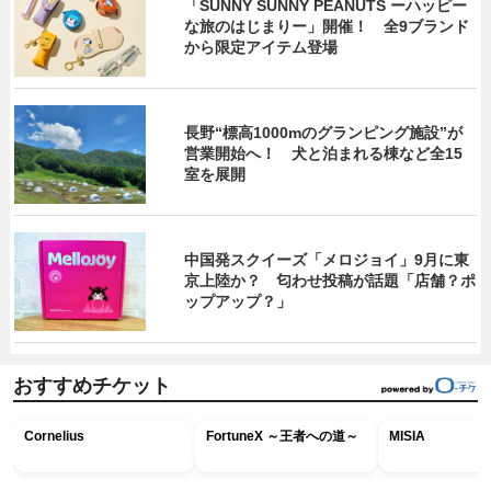
「SUNNY SUNNY PEANUTS ーハッピー
な旅のはじまりー」開催！ 全9ブランド
から限定アイテム登場
長野“標高1000mのグランピング施設”が
営業開始へ！ 犬と泊まれる棟など全15
室を展開
中国発スクイーズ「メロジョイ」9月に東
京上陸か？ 匂わせ投稿が話題「店舗？ポ
ップアップ？」
おすすめチケット
Cornelius
FortuneX ～王者への道～
MISIA