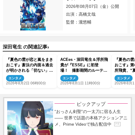
2026年08月07日（金）公開
出演：高橋文哉
監督：瀧悠輔
›
深田竜生 の関連記事
『夏色の雲が恋と嵐をまき
ACEes・深田竜生＆浮所飛
『夏色の雲
おこす』蒼汰の内面＆過去
貴が『ESSE』に初登
おこす』第
が明かされる「切ない」
場！ 撮影期間のルーティ
所飛貴、“
「泣けてきちゃった」の声
ンや暮らしぶりについて明
家に泊まる
エンタメ
エンタメ
エンタメ
かす
2026年8月2日 06時00分
2026年8月1日 11時00分
2026年8月1
ピックアップ
“おっさん剣聖”の一太刀に宿る人生
―― 世界で話題の本格アクションアニ
メ、Prime Videoで独占配信中
P R