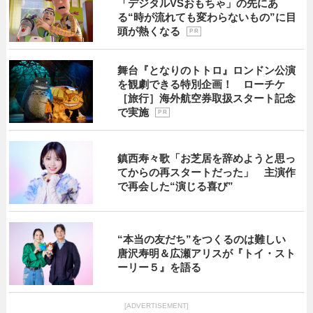
「デジタルVSおもちゃ」の先にあ
る“時が流れても変わらないもの”に目
頭が熱くなる
P R
舞台『となりのトトロ』ロンドン公演
を観劇できる特別企画！ ローチケ
［旅行］海外航空券取扱スタート記念
で実施
P R
鎮西寿々歌「お芝居を辞めようと思っ
てからの再スタートだった」 主演作
で再会した“演じる喜び”
“本当の友だち”をつくるのは難しい
唐沢寿明＆広瀬アリスが『トイ・スト
ーリー５』を語る
[ADVERTISEMENT]