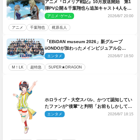
アニメ『ロメリア戦記』10月放送開始 第1
弾PV公開＆千葉翔也ら追加キャスト4人を発
表
アニメ･ゲーム
2026/8/7 20:00
アニメ
千葉翔也
梶原岳人
「EBiDAN museum 2026」新グループ
iiONDOが加わったメインビジュアル公
開！ 開催記念グッズラインナップも
エンタメ
2026/8/7 18:50
M！LK
超特急
SUPER★DRAGON
ホロライブ・大空スバル、かつて認知してい
たファンが“後輩”と判明「お前もしかしてあ
のときの？」
エンタメ
2026/8/7 18:15