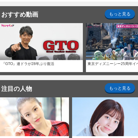
おすすめ動画
もっと見る
『GTO』連ドラが28年ぶり復活
東京ディズニーシー25周年イ
注目の人物
もっと見る