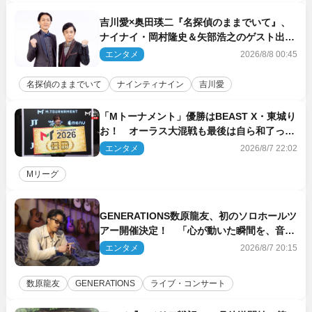
吉川愛×奥田瑛二『名探偵のままでいて』、
ナイナイ・岡村隆史＆矢部浩之のゲスト出演
が決定！
エンタメ
2026/8/8 00:45
名探偵のままでいて
ナインティナイン
吉川愛
「Mトーナメント」優勝はBEAST X・東城り
お！ オーラス大混戦も最後は自ら和了って
幕引き
エンタメ
2026/8/7 22:02
Mリーグ
GENERATIONS数原龍友、初のソロホールツ
アー開催決定！ 「心が動いた瞬間を、音に
乗せてお届けできれば」
エンタメ
2026/8/7 20:15
数原龍友
GENERATIONS
ライブ・コンサート