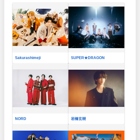
Sakurashimeji
SUPER★DRAGON
NORD
岩橋玄樹