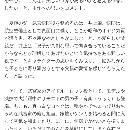
を中心に、こんなに美しい世界があるのかと思える作品に
したい」と、本作への思いをコメント。
夏輝の父・武宮悟郎役を務めるのは、井上肇。悟郎は、
航空整備士として真面目に働く、どこか昭和のオヤジ気質
が漂う男。不器用なやさしさがにじむ、どこか愛らしい父
親だ。井上は「息子が真剣な思いで向き合っていることだ
からなんとか理解してあげたいという気持ちもある難しい
役です」とキャラクターの思いをくみ取り、「悩みながら
も子どもに寄り添おうとする父親の愛情を感じてもらえた
ら」と語った。
そして、武宮家のアイドル・ロック役として、モデルや
演技で大活躍中のサモエドの男の子・有楽（うらく）も登
場。もこもこ真っ白なロックは、穏やかでちょっぴりおち
ゃめな武宮家の癒し担当。家族がケンカを始めると間に入
って空気を和ませたり、にこにこ笑顔でかわいさを振りま
いたりと、いるだけでみんなを笑顔にしてしまう存在だ。