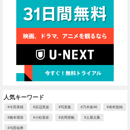
人気キーワード
#
今田美桜
#
浜辺美波
#
写真集
#
乃木坂46
#
有村架純
#
橋本環奈
#
小松菜奈
#
吉岡里帆
#
土屋太鳳
#
与田祐希