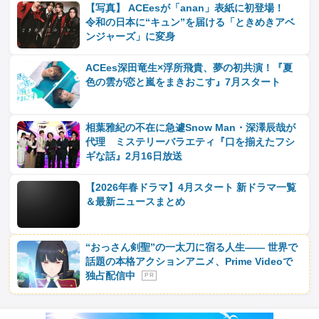
【写真】 ACEesが「anan」表紙に初登場！
令和の日本に“キュン”を届ける「ときめきアベ
ンジャーズ」に変身
ACEes深田竜生×浮所飛貴、夢の初共演！『夏
色の雲が恋と嵐をまきおこす』7月スタート
相葉雅紀の不在に急遽Snow Man・深澤辰哉が
代理 ミステリーバラエティ『口を揃えたフシ
ギな話』2月16日放送
【2026年春ドラマ】4月スタート 新ドラマ一覧
＆最新ニュースまとめ
“おっさん剣聖”の一太刀に宿る人生―― 世界で
話題の本格アクションアニメ、Prime Videoで
独占配信中
P R