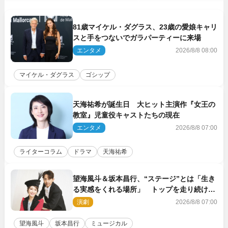
81歳マイケル・ダグラス、23歳の愛娘キャリ
スと手をつないでガラパーティーに来場
エンタメ
2026/8/8 08:00
マイケル・ダグラス
ゴシップ
天海祐希が誕生日 大ヒット主演作『女王の
教室』児童役キャストたちの現在
エンタメ
2026/8/8 07:00
ライターコラム
ドラマ
天海祐希
望海風斗＆坂本昌行、“ステージ”とは「生き
る実感をくれる場所」 トップを走り続ける
原動力を語る
演劇
2026/8/8 07:00
望海風斗
坂本昌行
ミュージカル