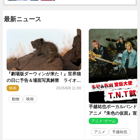
最新ニュース
『劇場版ダーウィンが来た！』世界猫
の日に予告＆場面写真解禁 ライオン
やマヌルネコの赤ちゃんが大集合
映画
2026/8/8 11:00
動物
映画
手越祐也ボーカルバンド「T
アニメ『朱色の仮面』宣
決定
アニメ･ゲーム
2
アニメ
手越祐也