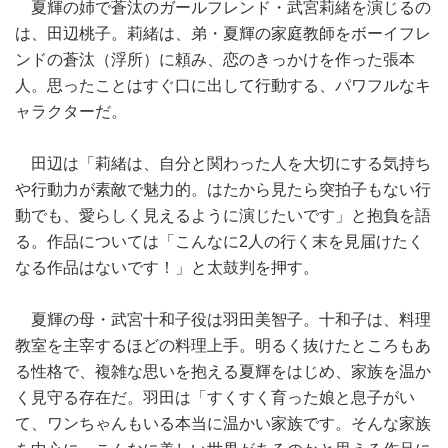
夏輝の姉で蒼汰のガールフレンド・武宮莉緒を演じるの
は、田辺桃子。莉緒は、弟・夏輝の家庭教師をボーイフレ
ンドの蒼汰（浮所）に頼み、恋のきっかけを作った張本
人。思ったことはすぐ口に出して行動する、パワフルなキ
ャラクターだ。
田辺は「莉緒は、自分と関わった人を大切にする気持ち
や行動力が素敵で魅力的。はたから見たら突拍子もない行
動でも、愛らしく見えるように演じたいです」と抱負を語
る。作品については「こんなに2人の行く末を見届けたく
なる作品はないです！」と太鼓判を押す。
夏輝の母・武宮十和子役は羽田美智子。十和子は、料理
教室を主宰するほどの料理上手。明るく抜けたところもあ
る性格で、複雑な思いを抱える夏輝をはじめ、家族を温か
く見守る存在だ。羽田は「すくすく育った娘と息子がい
て、ワンちゃんもいる本当に温かい家族です。そんな家族