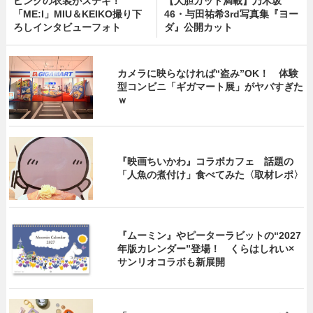
ピンクの衣装がステキ！
【大胆カット満載】乃木坂
「ME:I」MIU＆KEIKO撮り下
46・与田祐希3rd写真集『ヨー
ろしインタビューフォト
ダ』公開カット
カメラに映らなければ“盗み”OK！ 体験
型コンビニ「ギガマート展」がヤバすぎた
ｗ
『映画ちいかわ』コラボカフェ 話題の
「人魚の煮付け」食べてみた〈取材レポ〉
『ムーミン』やピーターラビットの“2027
年版カレンダー”登場！ くらはしれい×
サンリオコラボも新展開