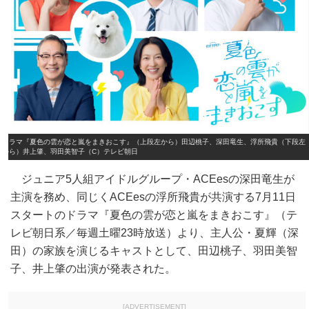
ドラマ『夏色の雲が恋と嵐をまきおこす』（上段左から）田辺桃子、深田竜生、浮所飛貴（下段左
から）井上肇、羽田美智子（C）テレビ朝日
ジュニア5人組アイドルグループ・ACEesの深田竜生が
主演を務め、同じくACEesの浮所飛貴が共演する7月11日
スタートのドラマ『夏色の雲が恋と嵐をまきおこす』（テ
レビ朝日系／毎週土曜23時放送）より、主人公・夏輝（深
田）の家族を演じるキャストとして、田辺桃子、羽田美智
子、井上肇の出演が発表された。
[ADVERTISEMENT]