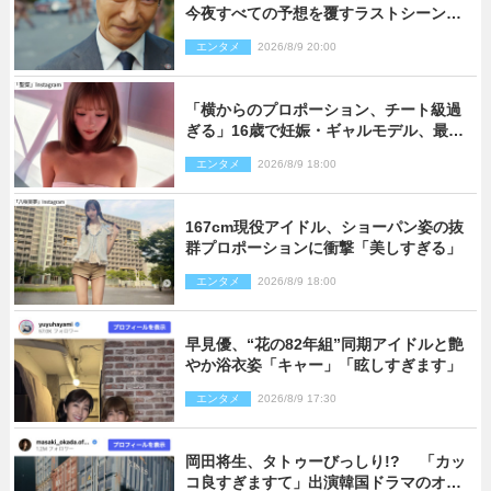
今夜すべての予想を覆すラストシーン
が…
エンタメ
2026/8/9 20:00
「横からのプロポーション、チート級過
ぎる」16歳で妊娠・ギャルモデル、最新
投稿にネット衝撃「美しすぎる」
エンタメ
2026/8/9 18:00
167cm現役アイドル、ショーパン姿の抜
群プロポーションに衝撃「美しすぎる」
エンタメ
2026/8/9 18:00
早見優、“花の82年組”同期アイドルと艶
やか浴衣姿「キャー」「眩しすぎます」
エンタメ
2026/8/9 17:30
岡田将生、タトゥーびっしり!? 「カッ
コ良すぎますて」出演韓国ドラマのオフ