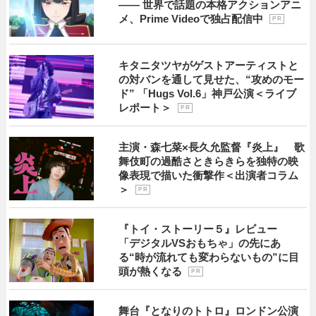
―― 世界で話題の本格アクションアニ
メ、Prime Videoで独占配信中
P R
キタニタツヤがゲストアーティストと
の対バンを通して見せた、“攻めのモー
ド” 「Hugs Vol.6」神戸公演＜ライブ
レポート＞
P R
主演・森七菜×長久允監督『炎上』 歌
舞伎町の過酷さときらきらを独特の映
像表現で描いた衝撃作＜出演者コラム
＞
P R
『トイ・ストーリー５』レビュー
「デジタルVSおもちゃ」の先にあ
る“時が流れても変わらないもの”に目
頭が熱くなる
P R
舞台『となりのトトロ』ロンドン公演