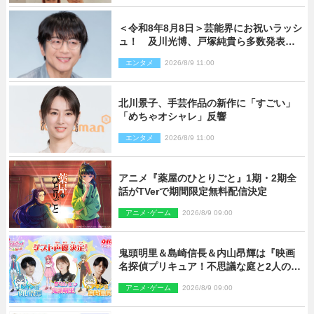
＜令和8年8月8日＞芸能界にお祝いラッシ
ュ！ 及川光博、戸塚純貴ら多数発表結
婚
エンタメ
2026/8/9 11:00
北川景子、手芸作品の新作に「すごい」
「めちゃオシャレ」反響
エンタメ
2026/8/9 11:00
アニメ『薬屋のひとりごと』1期・2期全
話がTVerで期間限定無料配信決定
アニメ･ゲーム
2026/8/9 09:00
鬼頭明里＆島崎信長＆内山昂輝は『映画
名探偵プリキュア！不思議な庭と2人の秘
密』ゲスト声優に決定
アニメ･ゲーム
2026/8/9 09:00