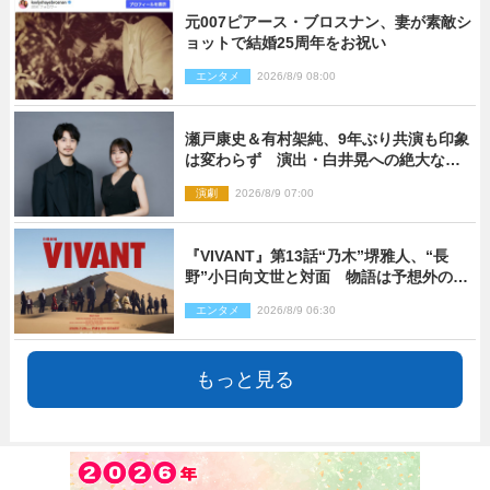
元007ピアース・ブロスナン、妻が素敵シ
ョットで結婚25周年をお祝い
エンタメ
2026/8/9 08:00
瀬戸康史＆有村架純、9年ぶり共演も印象
は変わらず 演出・白井晃への絶大なる
信頼を胸に舞台『キュー』に挑む
演劇
2026/8/9 07:00
『VIVANT』第13話“乃木”堺雅人、“長
野”小日向文世と対面 物語は予想外の展
開へ
エンタメ
2026/8/9 06:30
もっと見る