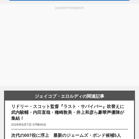
[ADVERTISEMENT]
ジェイコブ・エロルディの関連記事
リドリー・スコット監督『ラスト・サバイバー』吹替えに
武内駿輔・内田直哉・種崎敦美・井上和彦ら豪華声優陣が
集結！
2026年8月7日 07時00分
次代の007役に浮上 最新のジェームズ・ボンド候補5人