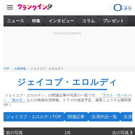
ニュース
特集
インタビュー
コラム
プレゼント
[ADVERTISEMENT]
TOP
人物情報
ジェイコブ・エロルディ
ジェイコブ・エロルディ
「ジェイコブ・エロルディ」の関連記事や写真の一覧です。
「ラスト・サバイバ
ー」
「嵐が丘」
などの映画出演情報、ドラマの放送予定、最新ニュースも随時更
新中！
ジェイコブ・エロルディTOP
関連記事
出演作品一覧
出演
前の写真
1/5
次の写真