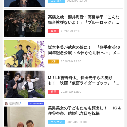
エンタメ
2026/8/9 13:00
高橋文哉・櫻井海音・高橋恭平「こんな
舞台挨拶ないよ！」『ブルーロック』自
由すぎるイベントレポート
映画
2026/8/9 12:05
坂本冬美が武家の娘に！ 『歌手生活40
周年記念公演 ～今日から明日へ～』メイ
ンビジュアル公開
演劇
2026/8/9 12:00
M！LK曽野舜太、長田光平らの笑顔
も！ 映画『仮面ライダーゼッツ』『超
宇宙刑事ギャバン インフィニティ』オフ
映画
2026/8/9 12:00
ショット到着
美男美女の子どもたちも顔出し！ HG＆
住谷杏奈、結婚記念日を祝福
エンタメ
2026/8/9 11:30