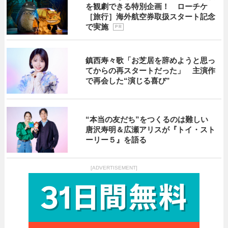
を観劇できる特別企画！ ローチケ
［旅行］海外航空券取扱スタート記念
で実施
P R
鎮西寿々歌「お芝居を辞めようと思っ
てからの再スタートだった」 主演作
で再会した“演じる喜び”
“本当の友だち”をつくるのは難しい
唐沢寿明＆広瀬アリスが『トイ・スト
ーリー５』を語る
[ADVERTISEMENT]