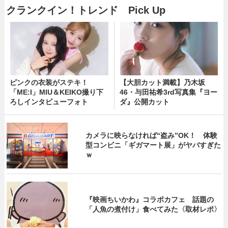
クランクイン！トレンド Pick Up
ピンクの衣装がステキ！
【大胆カット満載】乃木坂
「ME:I」MIU＆KEIKO撮り下
46・与田祐希3rd写真集『ヨー
ろしインタビューフォト
ダ』公開カット
カメラに映らなければ“盗み”OK！ 体験
型コンビニ「ギガマート展」がヤバすぎた
ｗ
『映画ちいかわ』コラボカフェ 話題の
「人魚の煮付け」食べてみた〈取材レポ〉