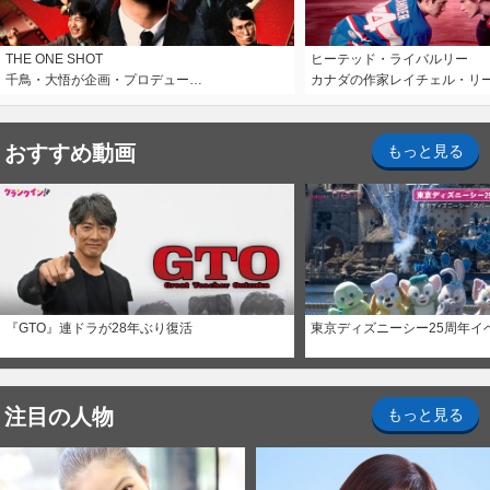
THE ONE SHOT
ヒーテッド・ライバルリー
千鳥・大悟が企画・プロデュー…
カナダの作家レイチェル・リ
おすすめ動画
もっと見る
『GTO』連ドラが28年ぶり復活
東京ディズニーシー25周年イ
注目の人物
もっと見る