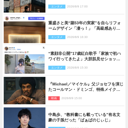
ショ多数公開
エンタメ
2026/8/9 17:00
重盛さと美“築53年の実家”を自らリフォ
ームデザイン「凄っ！」「高級感ありま
くり」
エンタメ
2026/8/9 16:30
“素顔非公開”17歳紅白歌手「家族で初ハ
ワイ行ってきたよ」大胆肌見せショット
公開
エンタメ
2026/8/9 15:30
『Michael／マイケル』父ジョセフを演じ
たコールマン・ドミンゴ、特殊メイクに2
時間半かかっていた
映画
2026/8/9 15:00
中島歩、“教科書にも載っている”有名文
豪の子孫だった「ばぁばのじぃじ」