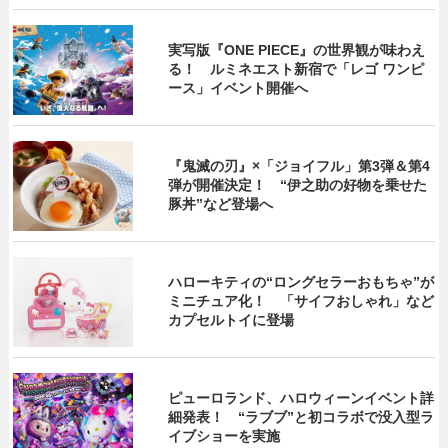
実写版『ONE PIECE』の世界観が味わえ
る！ ルミネエスト新宿で「レゴ ワンピ
ース」イベント開催へ
『鬼滅の刃』×「ジョイフル」第3弾＆第4
弾が開催決定！ “伊之助の好物を乗せた
豚丼”など登場へ
ハローキティの“ロングセラーおもちゃ”が
ミニチュア化！ 「サイフおしゃれ」など
カプセルトイに登場
ピューロランド、ハロウィーンイベント詳
細発表！ “ラブブ”と初コラボで没入型ラ
イブショーを実施