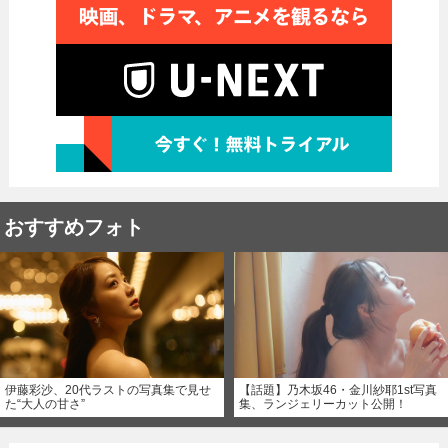
おすすめフォト
伊藤彩沙、20代ラストの写真集で見せ
【話題】乃木坂46・金川紗耶1st写真
た“大人の甘さ”
集、ランジェリーカット公開！