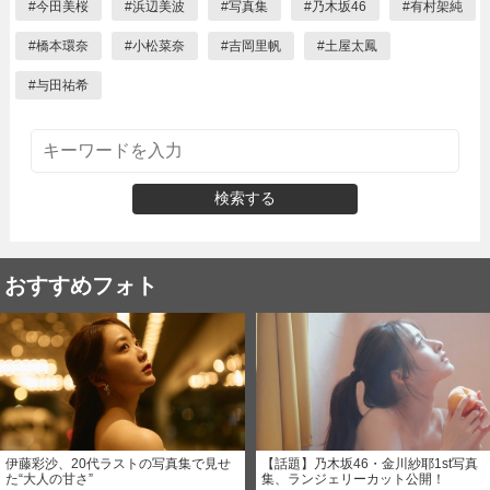
#
今田美桜
#
浜辺美波
#
写真集
#
乃木坂46
#
有村架純
#
橋本環奈
#
小松菜奈
#
吉岡里帆
#
土屋太鳳
#
与田祐希
検索する
おすすめフォト
伊藤彩沙、20代ラストの写真集で見せ
【話題】乃木坂46・金川紗耶1st写真
た“大人の甘さ”
集、ランジェリーカット公開！