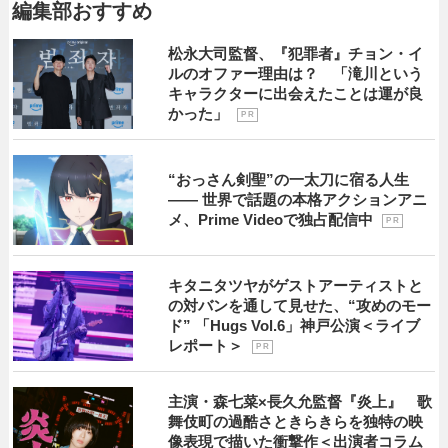
編集部おすすめ
松永大司監督、『犯罪者』チョン・イ
ルのオファー理由は？ 「滝川という
キャラクターに出会えたことは運が良
かった」
P R
“おっさん剣聖”の一太刀に宿る人生
―― 世界で話題の本格アクションアニ
メ、Prime Videoで独占配信中
P R
キタニタツヤがゲストアーティストと
の対バンを通して見せた、“攻めのモー
ド” 「Hugs Vol.6」神戸公演＜ライブ
レポート＞
P R
主演・森七菜×長久允監督『炎上』 歌
舞伎町の過酷さときらきらを独特の映
像表現で描いた衝撃作＜出演者コラム