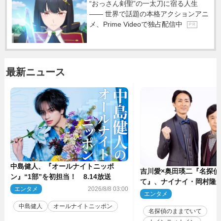
“おっさん剣聖”の一太刀に宿る人生
―― 世界で話題の本格アクションアニ
メ、Prime Videoで独占配信中
P R
最新ニュース
中島健人、『オールナイトニッポ
吉川愛×奥田瑛二『名探偵
ン』“1部”を初担当！ 8.14放送
て』、ナイナイ・岡村隆
エンタメ
2026/8/8 03:00
のゲスト出演が決定！
エンタメ
2
中島健人
オールナイトニッポン
名探偵のままでいて