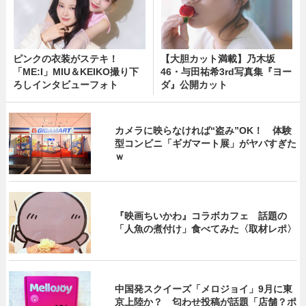
ピンクの衣装がステキ！
【大胆カット満載】乃木坂
「ME:I」MIU＆KEIKO撮り下
46・与田祐希3rd写真集『ヨー
ろしインタビューフォト
ダ』公開カット
カメラに映らなければ“盗み”OK！ 体験
型コンビニ「ギガマート展」がヤバすぎた
ｗ
『映画ちいかわ』コラボカフェ 話題の
「人魚の煮付け」食べてみた〈取材レポ〉
中国発スクイーズ「メロジョイ」9月に東
京上陸か？ 匂わせ投稿が話題「店舗？ポ