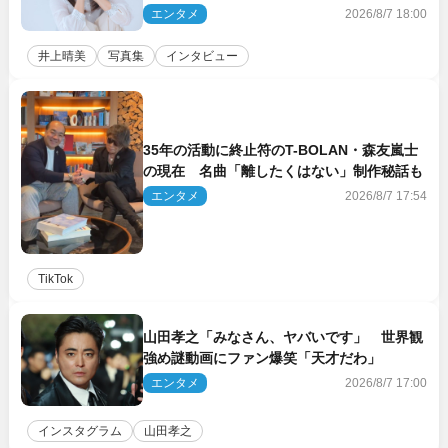
裸々に語る 27年ぶりに写真集発売
エンタメ
2026/8/7 18:00
井上晴美
写真集
インタビュー
35年の活動に終止符のT-BOLAN・森友嵐士
の現在 名曲「離したくはない」制作秘話も
エンタメ
2026/8/7 17:54
TikTok
山田孝之「みなさん、ヤバいです」 世界観
強め謎動画にファン爆笑「天才だわ」
エンタメ
2026/8/7 17:00
インスタグラム
山田孝之