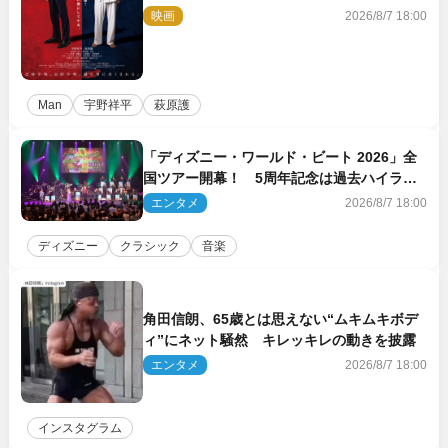
ビジュアル解禁
映画
2026/8/7 18:00
Man
宇野祥平
萩原護
「ディズニー・ワールド・ビート 2026」全
国ツアー開幕！ 5周年記念は過去ハイライ
ト＆クルーズ旅を大満喫！【潜入レポート】
エンタメ
2026/8/7 18:00
ディズニー
クラシック
音楽
角田信朗、65歳とは思えない“ムキムキボデ
ィ”にネット騒然 キレッキレの動きを披露
エンタメ
2026/8/7 18:00
インスタグラム