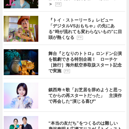
＞
P R
『トイ・ストーリー５』レビュー
「デジタルVSおもちゃ」の先にあ
る“時が流れても変わらないもの”に目
頭が熱くなる
P R
舞台『となりのトトロ』ロンドン公演
を観劇できる特別企画！ ローチケ
［旅行］海外航空券取扱スタート記念
で実施
P R
鎮西寿々歌「お芝居を辞めようと思っ
てからの再スタートだった」 主演作
で再会した“演じる喜び”
“本当の友だち”をつくるのは難しい
唐沢寿明＆広瀬アリスが『トイ・スト