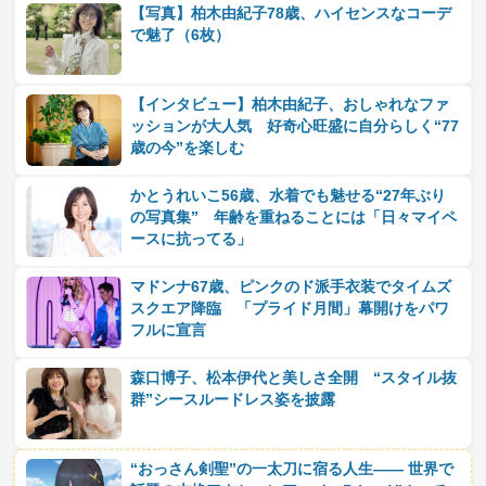
【写真】柏木由紀子78歳、ハイセンスなコーデ
で魅了（6枚）
【インタビュー】柏木由紀子、おしゃれなファ
ッションが大人気 好奇心旺盛に自分らしく“77
歳の今”を楽しむ
かとうれいこ56歳、水着でも魅せる“27年ぶり
の写真集” 年齢を重ねることには「日々マイペ
ースに抗ってる」
マドンナ67歳、ピンクのド派手衣装でタイムズ
スクエア降臨 「プライド月間」幕開けをパワ
フルに宣言
森口博子、松本伊代と美しさ全開 “スタイル抜
群”シースルードレス姿を披露
“おっさん剣聖”の一太刀に宿る人生―― 世界で