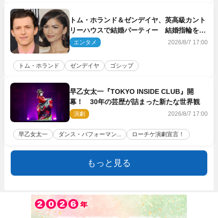
トム・ホランド＆ゼンデイヤ、英高級カント
リーハウスで結婚パーティー 結婚指輪を身
に着けたトムも初キャッチ
エンタメ
2026/8/7 17:00
トム・ホランド
ゼンデイヤ
ゴシップ
早乙女太一『TOKYO INSIDE CLUB』開
幕！ 30年の芸歴が詰まった新たな世界観
演劇
2026/8/7 17:00
早乙女太一
ダンス・パフォーマン...
ローチケ演劇宣言！
もっと見る