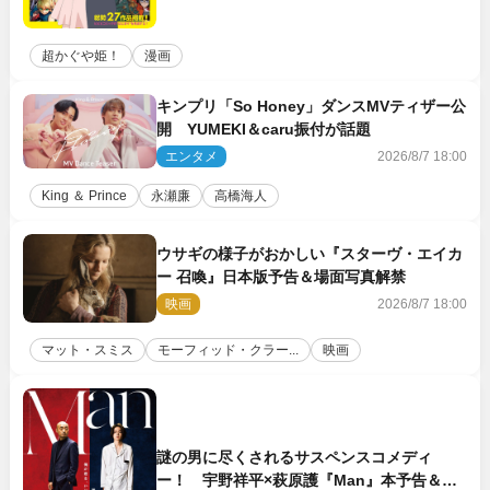
超かぐや姫！
漫画
キンプリ「So Honey」ダンスMVティザー公
開 YUMEKI＆caru振付が話題
エンタメ
2026/8/7 18:00
King ＆ Prince
永瀬廉
高橋海人
ウサギの様子がおかしい『スターヴ・エイカ
ー 召喚』日本版予告＆場面写真解禁
映画
2026/8/7 18:00
マット・スミス
モーフィッド・クラー...
映画
謎の男に尽くされるサスペンスコメディ
ー！ 宇野祥平×萩原護『Man』本予告＆新