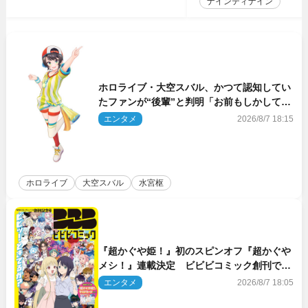
ナインティナイン
ホロライブ・大空スバル、かつて認知してい
たファンが“後輩”と判明「お前もしかしてあ
のときの？」
エンタメ
2026/8/7 18:15
ホロライブ
大空スバル
水宮枢
『超かぐや姫！』初のスピンオフ『超かぐや
メシ！』連載決定 ビビビコミック創刊で31
作品一挙公開
エンタメ
2026/8/7 18:05