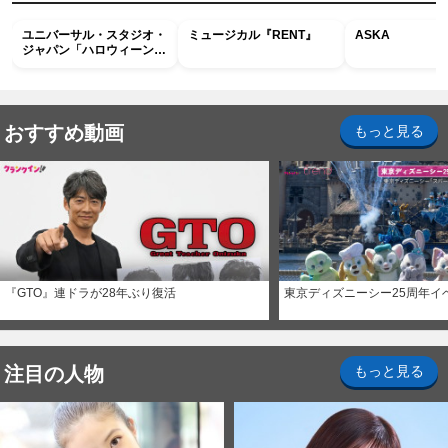
ユニバーサル・スタジオ・
ミュージカル『RENT』
ASKA
ジャパン「ハロウィーン・
ホラー・ナイト ～オール
ナイト～パス」
おすすめ動画
もっと見る
『GTO』連ドラが28年ぶり復活
東京ディズニーシー25周年イ
注目の人物
もっと見る