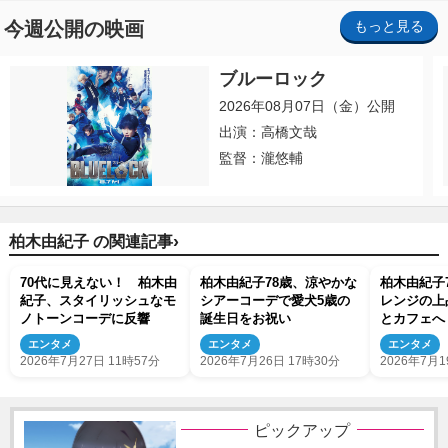
今週公開の映画
もっと見る
ブルーロック
2026年08月07日（金）公開
出演：高橋文哉
監督：瀧悠輔
›
柏木由紀子 の関連記事
70代に見えない！ 柏木由
柏木由紀子78歳、涼やかな
柏木由紀子
紀子、スタイリッシュなモ
シアーコーデで愛犬5歳の
レンジの上
ノトーンコーデに反響
誕生日をお祝い
とカフェへ
てる」
エンタメ
エンタメ
エンタメ
2026年7月27日 11時57分
2026年7月26日 17時30分
2026年7月1
ピックアップ