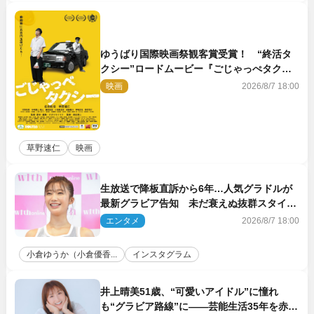
ゆうばり国際映画祭観客賞受賞！ “終活タ
クシー”ロードムービー『ごじゃっぺタクシ
ー』10月公開＆予告解禁
映画
2026/8/7 18:00
草野速仁
映画
生放送で降板直訴から6年…人気グラドルが
最新グラビア告知 未だ衰えぬ抜群スタイル
に反響
エンタメ
2026/8/7 18:00
小倉ゆうか（小倉優香...
インスタグラム
井上晴美51歳、“可愛いアイドル”に憧れ
も“グラビア路線”に――芸能生活35年を赤