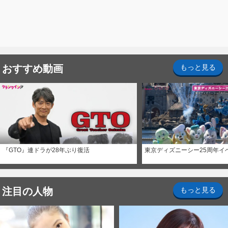
おすすめ動画
もっと見る
『GTO』連ドラが28年ぶり復活
東京ディズニーシー25周年イ
注目の人物
もっと見る