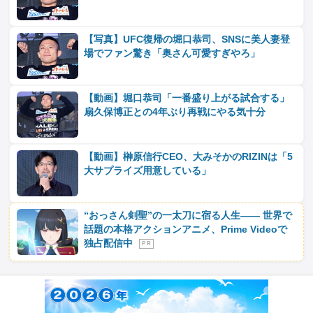
【写真】UFC復帰の堀口恭司、SNSに美人妻登
場でファン驚き「奥さん可愛すぎやろ」
【動画】堀口恭司「一番盛り上がる試合する」
扇久保博正との4年ぶり再戦にやる気十分
【動画】榊原信行CEO、大みそかのRIZINは「5
大サプライズ用意している」
“おっさん剣聖”の一太刀に宿る人生―― 世界で
話題の本格アクションアニメ、Prime Videoで
独占配信中
P R