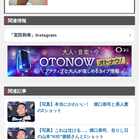
関連情報
「宮田和幸」Instagram
関連記事
【写真】本当にかわいい！ 堀口恭司と美人妻
の2ショット
【写真】これは泣ける…。堀口恭司、在りし日
の山本“KID”徳郁さんと2ショット