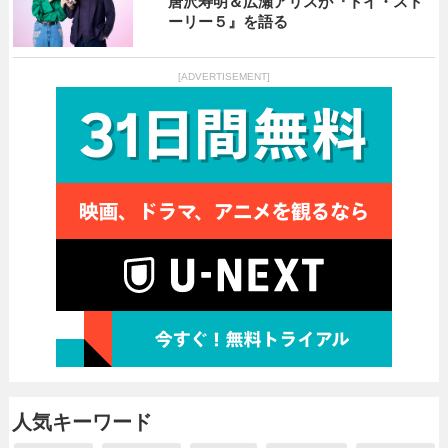
唐沢寿明＆広瀬アリスが『トイ・スト
ーリー５』を語る
[ADVERTISEMENT]
人気キーワード