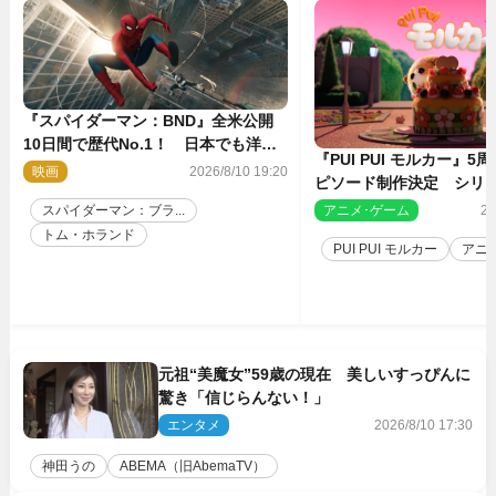
『スパイダーマン：BND』全米公開
10日間で歴代No.1！ 日本でも洋画
『PUI PUI モルカー』
実写最速で興収30億円突破
映画
2026/8/10 19:20
ピソード制作決定 シリ
親・見里朝希監督が復帰
アニメ･ゲーム
20
スパイダーマン：ブラ...
トム・ホランド
PUI PUI モルカー
アニ
元祖“美魔女”59歳の現在 美しいすっぴんに
驚き「信じらんない！」
エンタメ
2026/8/10 17:30
神田うの
ABEMA（旧AbemaTV）