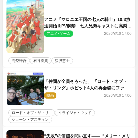
アニメ『マロニエ王国の七人の騎士』10.3放
送開始＆PV解禁 七人兄弟キャストに高梨謙
吾、川島零士ら
アニメ･ゲーム
2026/8/10 17:00
高梨謙吾
石谷春貴
猪股慧士
「仲間が全員そろった」 『ロード・オブ・
ザ・リング』ホビット4人の再会姿にファン
感激
映画
2026/8/10 17:00
ロード・オブ・ザ・リ...
イライジャ・ウッド
ショーン・アスティン
“失敗”の価値を問い直す――『メリー・メリ