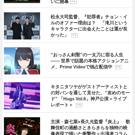
いに開幕
P R
松永大司監督、『犯罪者』チョン・イ
ルのオファー理由は？ 「滝川という
キャラクターに出会えたことは運が良
かった」
P R
“おっさん剣聖”の一太刀に宿る人生
―― 世界で話題の本格アクションアニ
メ、Prime Videoで独占配信中
P R
キタニタツヤがゲストアーティストと
の対バンを通して見せた、“攻めのモー
ド” 「Hugs Vol.6」神戸公演＜ライブ
レポート＞
P R
主演・森七菜×長久允監督『炎上』 歌
舞伎町の過酷さときらきらを独特の映
像表現で描いた衝撃作＜出演者コラム