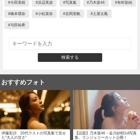
#
今田美桜
#
浜辺美波
#
写真集
#
乃木坂46
#
有村架純
#
橋本環奈
#
小松菜奈
#
吉岡里帆
#
土屋太鳳
#
与田祐希
検索する
おすすめフォト
伊藤彩沙、20代ラストの写真集で見せ
【話題】乃木坂46・金川紗耶1st写真
た“大人の甘さ”
集、ランジェリーカット公開！