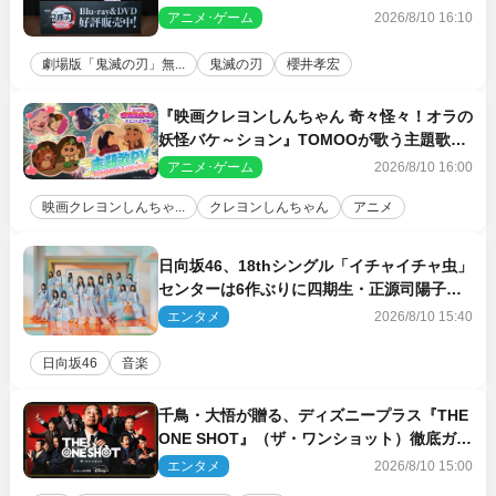
とは？ イベントレポート到着
アニメ･ゲーム
2026/8/10 16:10
劇場版「鬼滅の刃」無...
鬼滅の刃
櫻井孝宏
『映画クレヨンしんちゃん 奇々怪々！オラの
妖怪バケ～ション』TOMOOが歌う主題歌
「大人になったら」PV解禁
アニメ･ゲーム
2026/8/10 16:00
映画クレヨンしんちゃ...
クレヨンしんちゃん
アニメ
日向坂46、18thシングル「イチャイチャ虫」
センターは6作ぶりに四期生・正源司陽子
新ビジュアル解禁
エンタメ
2026/8/10 15:40
日向坂46
音楽
千鳥・大悟が贈る、ディズニープラス『THE
ONE SHOT』（ザ・ワンショット）徹底ガイ
ド！ 今のお笑い界に一石を投じる“真の笑
エンタメ
2026/8/10 15:00
い”を見る大会がついに開幕