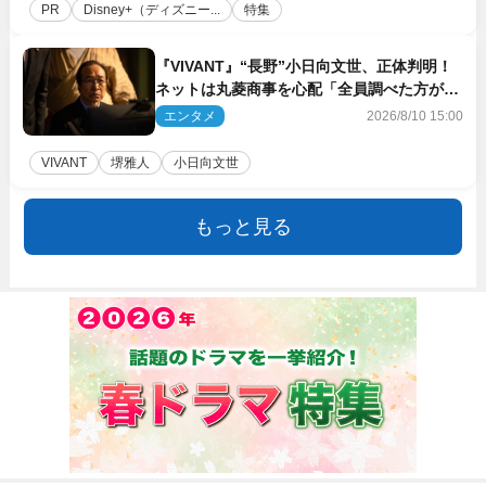
PR
Disney+（ディズニー...
特集
『VIVANT』“長野”小日向文世、正体判明！
ネットは丸菱商事を心配「全員調べた方がい
い」「魔境すぎん？？」
エンタメ
2026/8/10 15:00
VIVANT
堺雅人
小日向文世
もっと見る