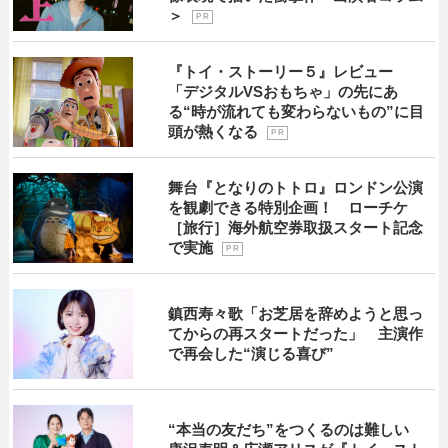
＞
P R
『トイ・ストーリー５』レビュー
「デジタルVSおもちゃ」の先にあ
る“時が流れても変わらないもの”に目
頭が熱くなる
P R
舞台『となりのトトロ』ロンドン公演
を観劇できる特別企画！ ローチケ
［旅行］海外航空券取扱スタート記念
で実施
P R
鎮西寿々歌「お芝居を辞めようと思っ
てからの再スタートだった」 主演作
で再会した“演じる喜び”
“本当の友だち”をつくるのは難しい