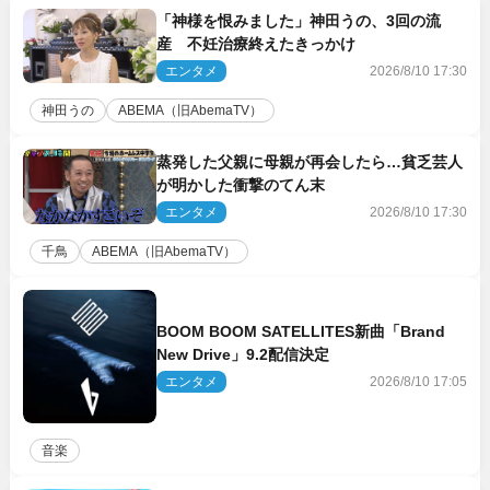
「神様を恨みました」神田うの、3回の流
産 不妊治療終えたきっかけ
エンタメ
2026/8/10 17:30
神田うの
ABEMA（旧AbemaTV）
蒸発した父親に母親が再会したら…貧乏芸人
が明かした衝撃のてん末
エンタメ
2026/8/10 17:30
千鳥
ABEMA（旧AbemaTV）
BOOM BOOM SATELLITES新曲「Brand
New Drive」9.2配信決定
エンタメ
2026/8/10 17:05
音楽