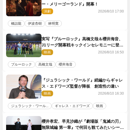
ー・メリーゴーランド』開幕！
演劇
2026/8/10 17:00
橋詰龍
伊波杏樹
林明寛
実写『ブルーロック』高橋文哉＆櫻井海音、
J1リーグ開幕戦キックインセレモニーに登場
＆喜びの声到着
映画
2026/8/10 16:50
ブルーロック
高橋文哉
櫻井海音
『ジュラシック・ワールド』続編からギャレ
ス・エドワーズ監督が降板 創造性の違い
映画
2026/8/10 16:30
ジュラシック・ワール...
ギャレス・エドワーズ
映画
櫻井孝宏、早見沙織が『劇場版「鬼滅の刃」
無限城編 第一章』で何回も観てみたいシーン