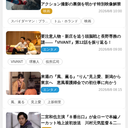
アクション撮影の裏側を明かす特別映像解禁
映画
2026/8/8 10:00
スパイダーマン：ブラ...
トム・ホランド
映画
要注意人物・新庄を追う頭脳戦と長野専務の
謎――『VIVANT』第12話を振り返る！
エンタメ
2026/8/8 09:00
VIVANT
堺雅人
役所広司
来週の『風、薫る』“りん”見上愛、新潟から
東京へ 恵風看護婦会での初仕事に向かう
エンタメ
2026/8/8 08:15
風、薫る
見上愛
上坂樹里
二宮和也主演『８番出口』が金ローで本編ノ
ーカット地上波初放送 川村元気監督＆二宮