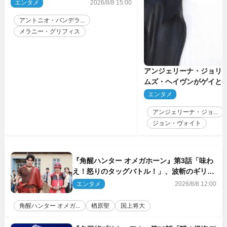
今も「親友の一人」
エンタメ
2026/8/8 15:00
アントニオ・バンデラ...
メラニー・グリフィス
アンジェリーナ・ジョリ
ムズ・ヘイヴンがゲイと
生配信で明らかに
エンタメ
2
アンジェリーナ・ジョ...
ジョン・ヴォイト
『角醒ハンター オメガホーン』第3話「味わ
え！怒りのタッグバトル！」、波斬のギリコ
がハンターバトルを挑んできた！
エンタメ
2026/8/8 12:00
角醒ハンター オメガ...
楢原聖
国上将大