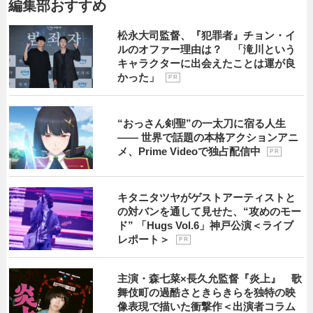
編集部おすすめ
松永大司監督、『犯罪者』チョン・イ
ルのオファー理由は？ 「滝川という
キャラクターに出会えたことは運が良
かった」
P R
“おっさん剣聖”の一太刀に宿る人生
―― 世界で話題の本格アクションアニ
メ、Prime Videoで独占配信中
P R
キタニタツヤがゲストアーティストと
の対バンを通して見せた、“攻めのモー
ド” 「Hugs Vol.6」神戸公演＜ライブ
レポート＞
P R
主演・森七菜×長久允監督『炎上』 歌
舞伎町の過酷さときらきらを独特の映
像表現で描いた衝撃作＜出演者コラム