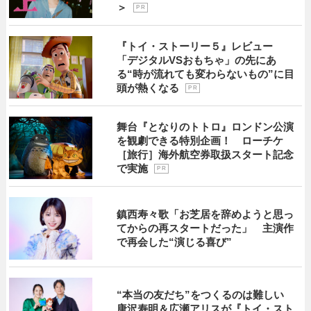
＞
P R
『トイ・ストーリー５』レビュー
「デジタルVSおもちゃ」の先にあ
る“時が流れても変わらないもの”に目
頭が熱くなる
P R
舞台『となりのトトロ』ロンドン公演
を観劇できる特別企画！ ローチケ
［旅行］海外航空券取扱スタート記念
で実施
P R
鎮西寿々歌「お芝居を辞めようと思っ
てからの再スタートだった」 主演作
で再会した“演じる喜び”
“本当の友だち”をつくるのは難しい
唐沢寿明＆広瀬アリスが『トイ・スト