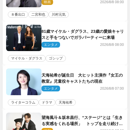
コメント到着
映画
2026/8/8 08:00
８番出口
二宮和也
川村元気
81歳マイケル・ダグラス、23歳の愛娘キャリ
スと手をつないでガラパーティーに来場
エンタメ
2026/8/8 08:00
マイケル・ダグラス
ゴシップ
天海祐希が誕生日 大ヒット主演作『女王の
教室』児童役キャストたちの現在
エンタメ
2026/8/8 07:00
ライターコラム
ドラマ
天海祐希
望海風斗＆坂本昌行、“ステージ”とは「生き
る実感をくれる場所」 トップを走り続ける
原動力を語る