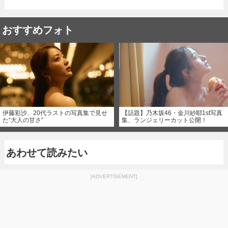
おすすめフォト
伊藤彩沙、20代ラストの写真集で見せ
【話題】乃木坂46・金川紗耶1st写真
た“大人の甘さ”
集、ランジェリーカット公開！
あわせて読みたい
[ADVERTISEMENT]