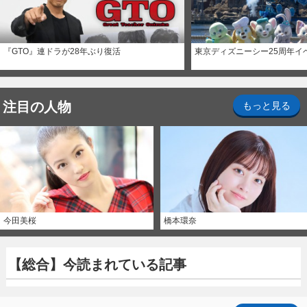
『GTO』連ドラが28年ぶり復活
東京ディズニーシー25周年イ
注目の人物
もっと見る
今田美桜
橋本環奈
【総合】今読まれている記事