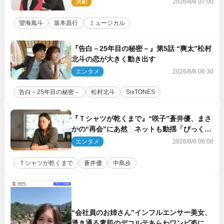
演劇
2026/8/8 07:00
望海風斗
坂本昌行
ミュージカル
『告白－25年目の秘密－』第5話 “爽太”松村
北斗の恋が大きく動き出す
エンタメ
2026/8/8 06:30
告白－25年目の秘密－
松村北斗
SixTONES
『Ｔシャツが乾くまで』“咲子”蒼井優、まさ
かの“再会”にあ然 ネットも動揺「びっくり
した!!」「今さら?!」（ネタバレあり）
エンタメ
2026/8/8 06:00
Ｔシャツが乾くまで
蒼井優
中島歩
“会社員のお姉さん”インフルエンサー美女、
透き通る素肌のデコルテあらわワンピ姿に反