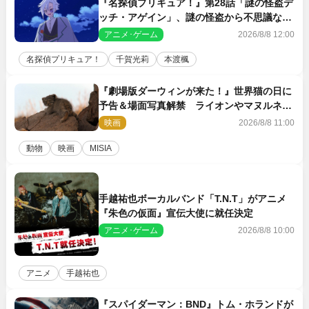
『名探偵プリキュア！』第28話「謎の怪盗デ
ッチ・アゲイン」、謎の怪盗から不思議な予
告状が届く
アニメ･ゲーム
2026/8/8 12:00
名探偵プリキュア！
千賀光莉
本渡楓
『劇場版ダーウィンが来た！』世界猫の日に
予告＆場面写真解禁 ライオンやマヌルネコ
の赤ちゃんが大集合
映画
2026/8/8 11:00
動物
映画
MISIA
手越祐也ボーカルバンド「T.N.T」がアニメ
『朱色の仮面』宣伝大使に就任決定
アニメ･ゲーム
2026/8/8 10:00
アニメ
手越祐也
『スパイダーマン：BND』トム・ホランドが