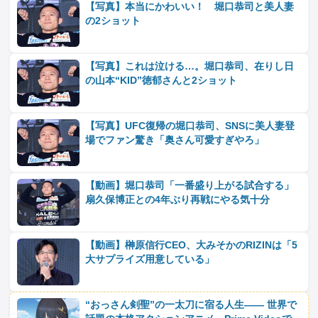
【写真】本当にかわいい！ 堀口恭司と美人妻
の2ショット
【写真】これは泣ける…。堀口恭司、在りし日
の山本“KID”徳郁さんと2ショット
【写真】UFC復帰の堀口恭司、SNSに美人妻登
場でファン驚き「奥さん可愛すぎやろ」
【動画】堀口恭司「一番盛り上がる試合する」
扇久保博正との4年ぶり再戦にやる気十分
【動画】榊原信行CEO、大みそかのRIZINは「5
大サプライズ用意している」
“おっさん剣聖”の一太刀に宿る人生―― 世界で