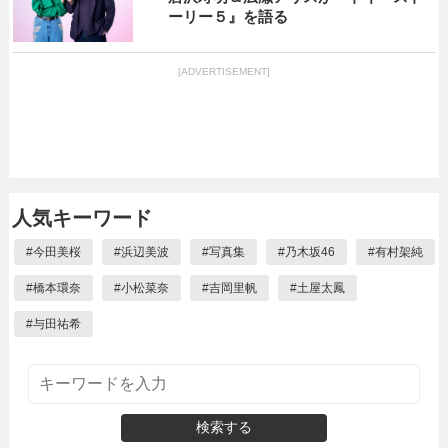
ーリー５』を語る
[ADVERTISEMENT]
人気キーワード
#
今田美桜
#
浜辺美波
#
写真集
#
乃木坂46
#
有村架純
#
橋本環奈
#
小松菜奈
#
吉岡里帆
#
土屋太鳳
#
与田祐希
検索する