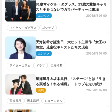
81歳マイケル・ダグラス、23歳の愛娘キャリ
スと手をつないでガラパーティーに来場
エンタメ
2026/8/8 08:00
マイケル・ダグラス
ゴシップ
天海祐希が誕生日 大ヒット主演作『女王の
教室』児童役キャストたちの現在
エンタメ
2026/8/8 07:00
ライターコラム
ドラマ
天海祐希
望海風斗＆坂本昌行、“ステージ”とは「生き
る実感をくれる場所」 トップを走り続ける
原動力を語る
演劇
2026/8/8 07:00
望海風斗
坂本昌行
ミュージカル