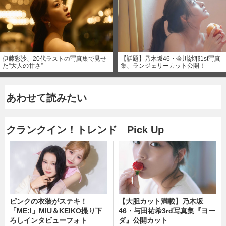
伊藤彩沙、20代ラストの写真集で見せ
【話題】乃木坂46・金川紗耶1st写真
た“大人の甘さ”
集、ランジェリーカット公開！
あわせて読みたい
クランクイン！トレンド Pick Up
ピンクの衣装がステキ！
【大胆カット満載】乃木坂
「ME:I」MIU＆KEIKO撮り下
46・与田祐希3rd写真集『ヨー
ろしインタビューフォト
ダ』公開カット