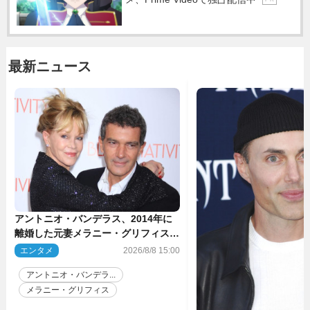
最新ニュース
アントニオ・バンデラス、2014年に
離婚した元妻メラニー・グリフィスは
今も「親友の一人」
エンタメ
2026/8/8 15:00
アントニオ・バンデラ...
メラニー・グリフィス