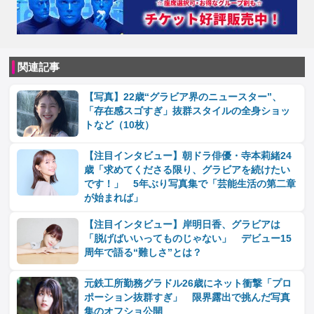
関連記事
【写真】22歳“グラビア界のニュースター”、
「存在感スゴすぎ」抜群スタイルの全身ショッ
トなど（10枚）
【注目インタビュー】朝ドラ俳優・寺本莉緒24
歳「求めてくださる限り、グラビアを続けたい
です！」 5年ぶり写真集で「芸能生活の第二章
が始まれば」
【注目インタビュー】岸明日香、グラビアは
「脱げばいいってものじゃない」 デビュー15
周年で語る“難しさ”とは？
元鉄工所勤務グラドル26歳にネット衝撃「プロ
ポーション抜群すぎ」 限界露出で挑んだ写真
集のオフショ公開