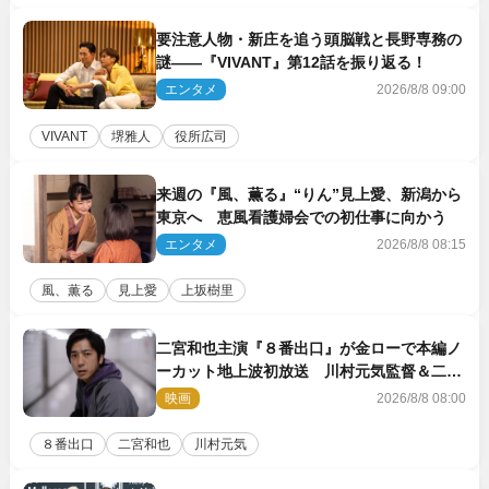
要注意人物・新庄を追う頭脳戦と長野専務の
謎――『VIVANT』第12話を振り返る！
エンタメ
2026/8/8 09:00
VIVANT
堺雅人
役所広司
来週の『風、薫る』“りん”見上愛、新潟から
東京へ 恵風看護婦会での初仕事に向かう
エンタメ
2026/8/8 08:15
風、薫る
見上愛
上坂樹里
二宮和也主演『８番出口』が金ローで本編ノ
ーカット地上波初放送 川村元気監督＆二宮
コメント到着
映画
2026/8/8 08:00
８番出口
二宮和也
川村元気