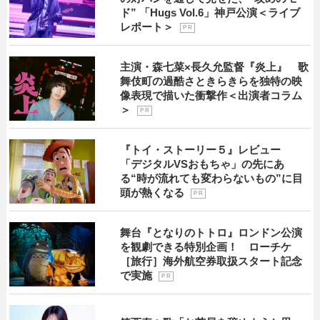
ド” 「Hugs Vol.6」神戸公演＜ライブ
レポート＞
P R
主演・森七菜×長久允監督『炎上』 歌
舞伎町の過酷さときらきらを独特の映
像表現で描いた衝撃作＜出演者コラム
＞
P R
『トイ・ストーリー５』レビュー
「デジタルVSおもちゃ」の先にあ
る“時が流れても変わらないもの”に目
頭が熱くなる
P R
舞台『となりのトトロ』ロンドン公演
を観劇できる特別企画！ ローチケ
［旅行］海外航空券取扱スタート記念
で実施
P R