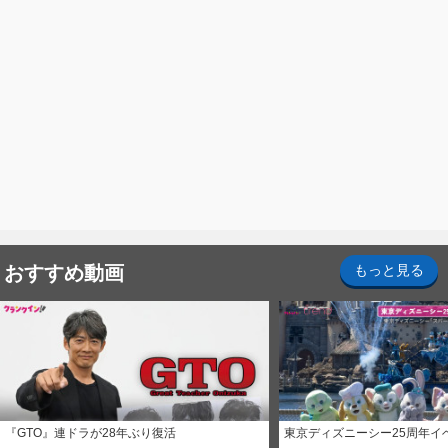
おすすめ動画
もっと見る
『GTO』連ドラが28年ぶり復活
東京ディズニーシー25周年イ