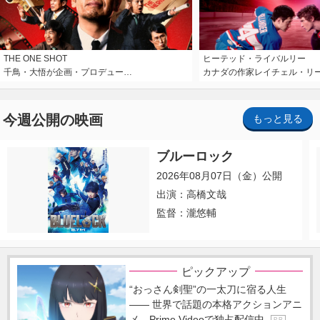
THE ONE SHOT
ヒーテッド・ライバルリー
千鳥・大悟が企画・プロデュー…
カナダの作家レイチェル・リ
今週公開の映画
もっと見る
ブルーロック
2026年08月07日（金）公開
出演：高橋文哉
監督：瀧悠輔
ピックアップ
“おっさん剣聖”の一太刀に宿る人生
―― 世界で話題の本格アクションアニ
メ、Prime Videoで独占配信中
P R