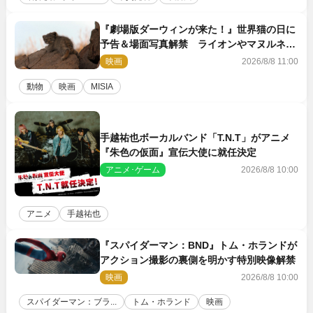
『劇場版ダーウィンが来た！』世界猫の日に
予告＆場面写真解禁 ライオンやマヌルネコ
の赤ちゃんが大集合
映画
2026/8/8 11:00
動物
映画
MISIA
手越祐也ボーカルバンド「T.N.T」がアニメ
『朱色の仮面』宣伝大使に就任決定
アニメ･ゲーム
2026/8/8 10:00
アニメ
手越祐也
『スパイダーマン：BND』トム・ホランドが
アクション撮影の裏側を明かす特別映像解禁
映画
2026/8/8 10:00
スパイダーマン：ブラ...
トム・ホランド
映画