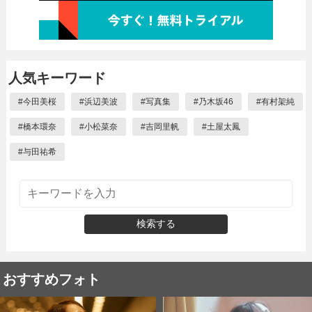
人気キーワード
#
今田美桜
#
浜辺美波
#
写真集
#
乃木坂46
#
有村架純
#
橋本環奈
#
小松菜奈
#
吉岡里帆
#
土屋太鳳
#
与田祐希
検索する
おすすめフォト