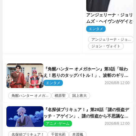
アンジェリーナ・ジョリ
ムズ・ヘイヴンがゲイと
生配信で明らかに
エンタメ
2
アンジェリーナ・ジョ...
ジョン・ヴォイト
『角醒ハンター オメガホーン』第3話「味わ
え！怒りのタッグバトル！」、波斬のギリコ
がハンターバトルを挑んできた！
エンタメ
2026/8/8 12:00
角醒ハンター オメガ...
楢原聖
国上将大
『名探偵プリキュア！』第28話「謎の怪盗デ
ッチ・アゲイン」、謎の怪盗から不思議な予
告状が届く
アニメ･ゲーム
2026/8/8 12:00
名探偵プリキュア！
千賀光莉
本渡楓