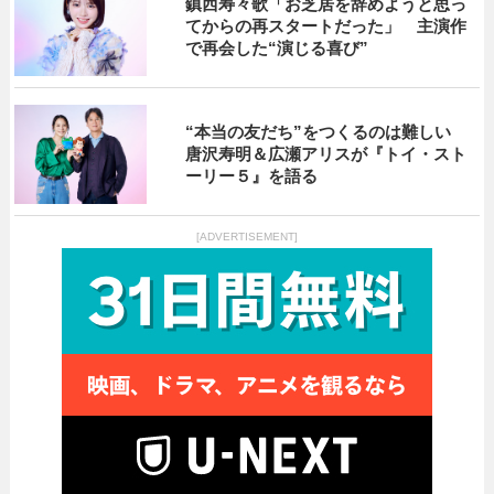
鎮西寿々歌「お芝居を辞めようと思っ
てからの再スタートだった」 主演作
で再会した“演じる喜び”
“本当の友だち”をつくるのは難しい
唐沢寿明＆広瀬アリスが『トイ・スト
ーリー５』を語る
[ADVERTISEMENT]