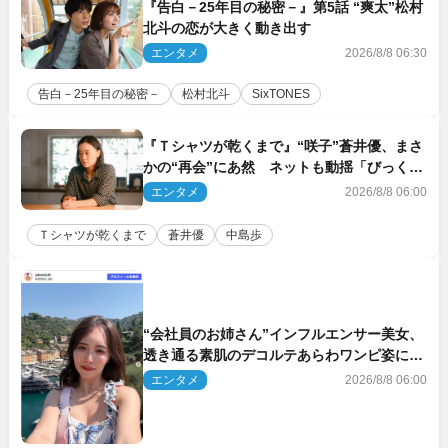
『告白－25年目の秘密－』第5話 “爽太”松村
北斗の恋が大きく動き出す
エンタメ
2026/8/8 06:30
告白－25年目の秘密－
松村北斗
SixTONES
『Ｔシャツが乾くまで』“咲子”蒼井優、まさ
かの“再会”にあ然 ネットも動揺「びっくり
した!!」「今さら?!」（ネタバレあり）
エンタメ
2026/8/8 06:00
Ｔシャツが乾くまで
蒼井優
中島歩
“会社員のお姉さん”インフルエンサー美女、
透き通る素肌のデコルテあらわワンピ姿に反
響
エンタメ
2026/8/8 06:00