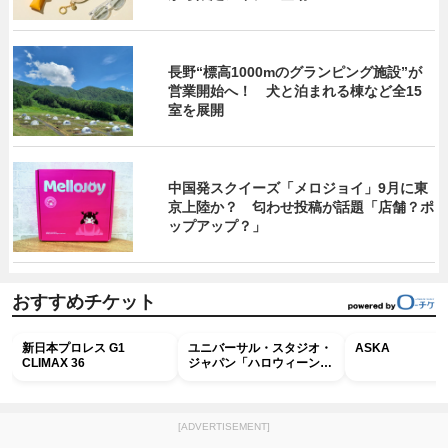
長野“標高1000mのグランピング施設”が
営業開始へ！ 犬と泊まれる棟など全15
室を展開
中国発スクイーズ「メロジョイ」9月に東
京上陸か？ 匂わせ投稿が話題「店舗？ポ
ップアップ？」
おすすめチケット
新日本プロレス G1
ユニバーサル・スタジオ・
ASKA
CLIMAX 36
ジャパン「ハロウィーン・
ホラー・ナイト ～オール
ナイト～パス」
[ADVERTISEMENT]