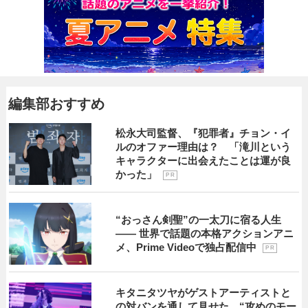
編集部おすすめ
松永大司監督、『犯罪者』チョン・イ
ルのオファー理由は？ 「滝川という
キャラクターに出会えたことは運が良
かった」
P R
“おっさん剣聖”の一太刀に宿る人生
―― 世界で話題の本格アクションアニ
メ、Prime Videoで独占配信中
P R
キタニタツヤがゲストアーティストと
の対バンを通して見せた、“攻めのモー