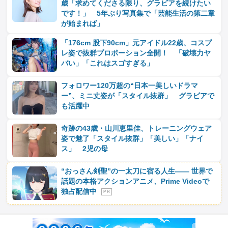
歳「求めてくださる限り、グラビアを続けたい
です！」 5年ぶり写真集で「芸能生活の第二章
が始まれば」
「176cm 股下90cm」元アイドル22歳、コスプ
レ姿で抜群プロポーション全開！ 「破壊力ヤ
バい」「これはスゴすぎる」
フォロワー120万超の“日本一美しいドラマ
ー”、ミニ丈姿が「スタイル抜群」 グラビアで
も活躍中
奇跡の43歳・山川恵里佳、トレーニングウェア
姿で魅了「スタイル抜群」「美しい」「ナイ
ス」 2児の母
“おっさん剣聖”の一太刀に宿る人生―― 世界で
話題の本格アクションアニメ、Prime Videoで
独占配信中
P R