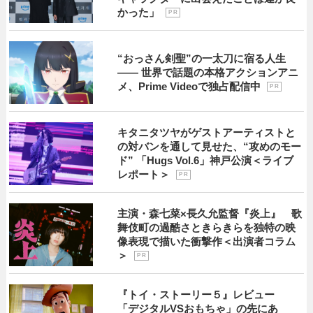
かった」
P R
“おっさん剣聖”の一太刀に宿る人生
―― 世界で話題の本格アクションアニ
メ、Prime Videoで独占配信中
P R
キタニタツヤがゲストアーティストと
の対バンを通して見せた、“攻めのモー
ド” 「Hugs Vol.6」神戸公演＜ライブ
レポート＞
P R
主演・森七菜×長久允監督『炎上』 歌
舞伎町の過酷さときらきらを独特の映
像表現で描いた衝撃作＜出演者コラム
＞
P R
『トイ・ストーリー５』レビュー
「デジタルVSおもちゃ」の先にあ