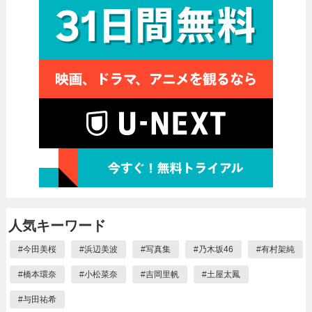
人気キーワード
#
今田美桜
#
浜辺美波
#
写真集
#
乃木坂46
#
有村架純
#
橋本環奈
#
小松菜奈
#
吉岡里帆
#
土屋太鳳
#
与田祐希