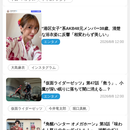
“港区女子”系AKB48元メンバー38歳、清楚
な浴衣姿に反響「相変わらず美しい」
エンタメ
2026/8/8 12:00
大島麻衣
インスタグラム
『仮面ライダーゼッツ』第47話「救う」、小
鷹が深い眠りに落ちて闇に消える…？
エンタメ
2026/8/8 12:00
仮面ライダーゼッツ
今井竜太郎
堀口真帆
『角醒ハンター オメガホーン』第3話「味わ
え！怒りのタッグバトル！」、波斬のギリコ