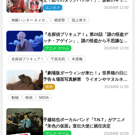
がハンターバトルを挑んできた！
エンタメ
2026/8/8 12:00
角醒ハンター オメガ...
楢原聖
国上将大
『名探偵プリキュア！』第28話「謎の怪盗デ
ッチ・アゲイン」、謎の怪盗から不思議な予
告状が届く
アニメ･ゲーム
2026/8/8 12:00
名探偵プリキュア！
千賀光莉
本渡楓
『劇場版ダーウィンが来た！』世界猫の日に
予告＆場面写真解禁 ライオンやマヌルネコ
の赤ちゃんが大集合
映画
2026/8/8 11:00
動物
映画
MISIA
手越祐也ボーカルバンド「T.N.T」がアニメ
『朱色の仮面』宣伝大使に就任決定
アニメ･ゲーム
2026/8/8 10:00