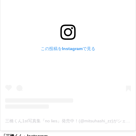
この投稿をInstagramで見る
三橋くん1st写真集『no lies』発売中！(@mitsuhashi_zz)がシェアした投稿