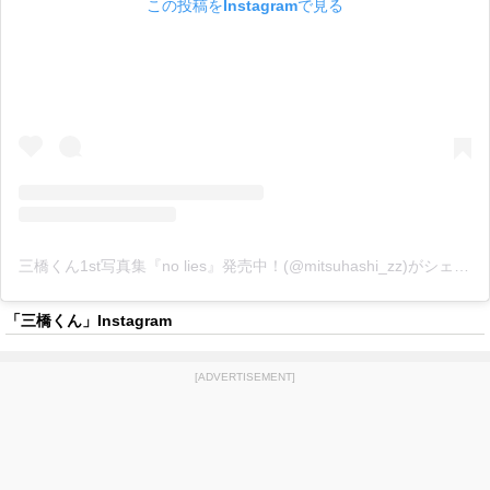
この投稿をInstagramで見る
三橋くん1st写真集『no lies』発売中！(@mitsuhashi_zz)がシェアした投稿
「三橋くん」Instagram
[ADVERTISEMENT]