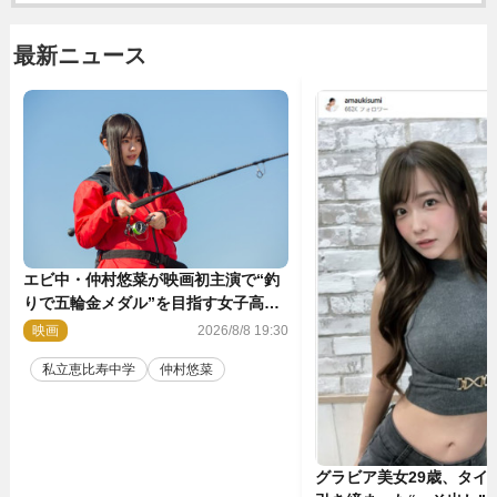
最新ニュース
エビ中・仲村悠菜が映画初主演で“釣
りで五輪金メダル”を目指す女子高生
に！ 映画『つりこまち』今秋公開
映画
2026/8/8 19:30
私立恵比寿中学
仲村悠菜
グラビア美女29歳、タイ