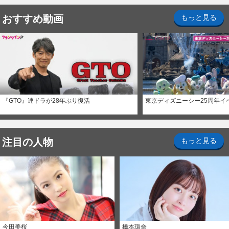
おすすめ動画
もっと見る
『GTO』連ドラが28年ぶり復活
東京ディズニーシー25周年イ
注目の人物
もっと見る
今田美桜
橋本環奈