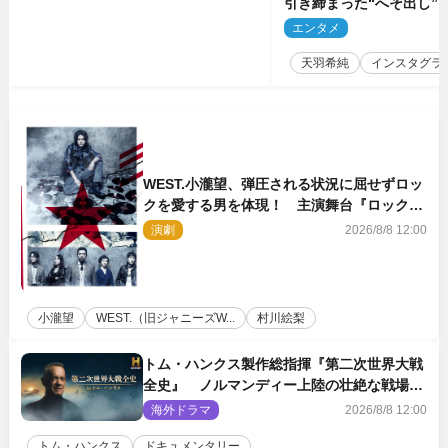
引き締まった“へそ出し”
「可愛い過ぎる」
エンタメ
2
天羽希純
インスタグラ
WEST.小瀧望、弾圧される状況に屈せずロッ
クを愛する男を体現！ 主演舞台『ロックン
ロール』ビジュアル解禁
演劇
2026/8/8 12:00
小瀧望
WEST.（旧ジャニーズW...
村川絵梨
トム・ハンクス製作総指揮『第二次世界大戦
全史』 ノルマンディー上陸の壮絶な戦場を
収めた特別映像解禁
海外ドラマ
2026/8/8 12:00
トム・ハンクス
ドキュメンタリー