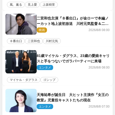
風、薫る
見上愛
上坂樹里
二宮和也主演『８番出口』が金ローで本編ノ
ーカット地上波初放送 川村元気監督＆二宮
コメント到着
映画
2026/8/8 08:00
８番出口
二宮和也
川村元気
81歳マイケル・ダグラス、23歳の愛娘キャリ
スと手をつないでガラパーティーに来場
エンタメ
2026/8/8 08:00
マイケル・ダグラス
ゴシップ
天海祐希が誕生日 大ヒット主演作『女王の
教室』児童役キャストたちの現在
エンタメ
2026/8/8 07:00