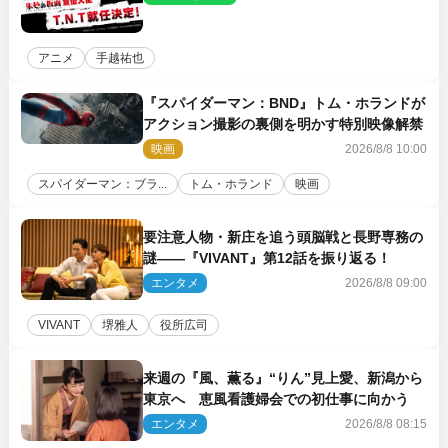
アニメ
手越祐也
『スパイダーマン：BND』トム・ホランドが
アクション撮影の裏側を明かす特別映像解禁
映画
2026/8/8 10:00
スパイダーマン：ブラ...
トム・ホランド
映画
要注意人物・新庄を追う頭脳戦と長野専務の
謎――『VIVANT』第12話を振り返る！
エンタメ
2026/8/8 09:00
VIVANT
堺雅人
役所広司
来週の『風、薫る』“りん”見上愛、新潟から
東京へ 恵風看護婦会での初仕事に向かう
エンタメ
2026/8/8 08:15