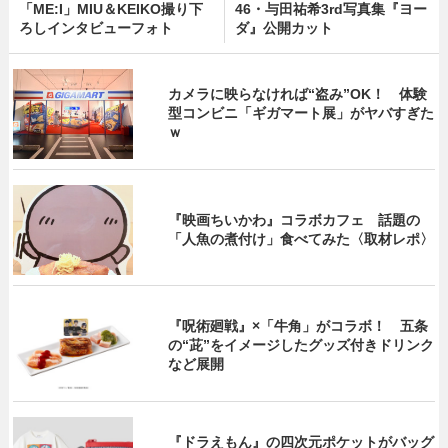
「ME:I」MIU＆KEIKO撮り下
46・与田祐希3rd写真集『ヨー
ろしインタビューフォト
ダ』公開カット
カメラに映らなければ“盗み”OK！ 体験
型コンビニ「ギガマート展」がヤバすぎた
ｗ
『映画ちいかわ』コラボカフェ 話題の
「人魚の煮付け」食べてみた〈取材レポ〉
『呪術廻戦』×「牛角」がコラボ！ 五条
の“茈”をイメージしたグッズ付きドリンク
など展開
『ドラえもん』の四次元ポケットがバッグ