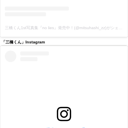
三橋くん1st写真集『no lies』発売中！(@mitsuhashi_zz)がシェアした投稿
「三橋くん」Instagram