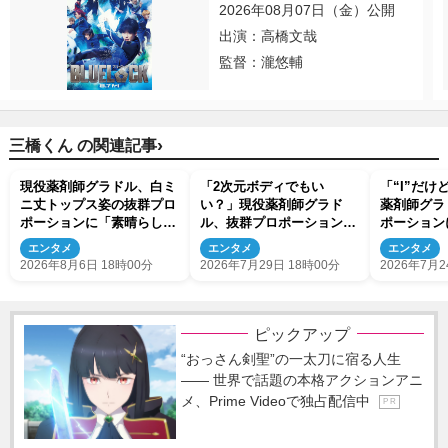
2026年08月07日（金）公開
出演：高橋文哉
監督：瀧悠輔
›
三橋くん の関連記事
現役薬剤師グラドル、白ミ
「2次元ボディでもい
「“I”だ
ニ丈トップス姿の抜群プロ
い？」現役薬剤師グラド
薬剤師グラ
ポーションに「素晴らしす
ル、抜群プロポーションに
ポーション
ぎる」「すっっっご！」と
「最高」「すっっっご！」
「スゴすぎ
エンタメ
エンタメ
エンタメ
ネット絶賛
すぎ」
2026年8月6日 18時00分
2026年7月29日 18時00分
2026年7月2
ピックアップ
“おっさん剣聖”の一太刀に宿る人生
―― 世界で話題の本格アクションアニ
メ、Prime Videoで独占配信中
P R