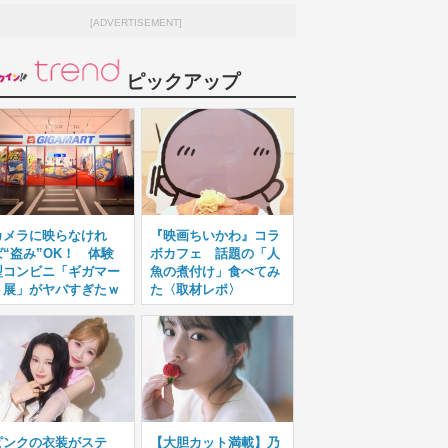
[ADVERTISEMENT]
ピックアップ
カメラに映らなけれ
『映画ちいかわ』コラ
ば“盗み”OK！ 体験
ボカフェ 話題の「人
型コンビニ「ギガマー
魚の煮付け」食べてみ
ト展」がヤバすぎたｗ
た〈取材レポ〉
ピンクの衣装がステ
【大胆カット満載】乃