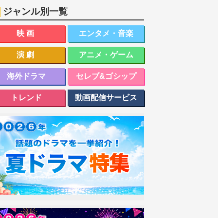
ジャンル別一覧
映画
エンタメ・音楽
演劇
アニメ・ゲーム
海外ドラマ
セレブ&ゴシップ
トレンド
動画配信サービス