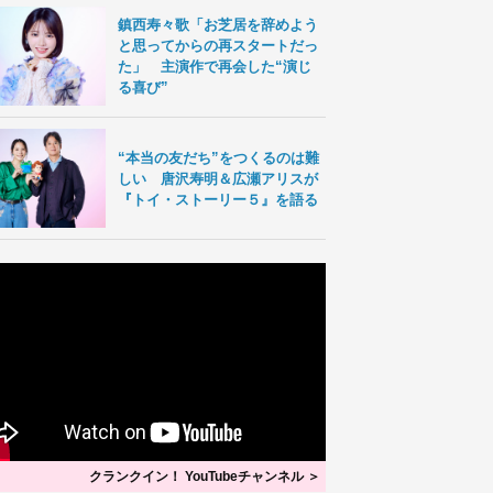
鎮西寿々歌「お芝居を辞めよう
と思ってからの再スタートだっ
た」 主演作で再会した“演じ
る喜び”
“本当の友だち”をつくるのは難
しい 唐沢寿明＆広瀬アリスが
『トイ・ストーリー５』を語る
クランクイン！ YouTubeチャンネル ＞