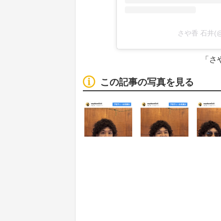
さや香 石井(@
「さや
この記事の写真を見る