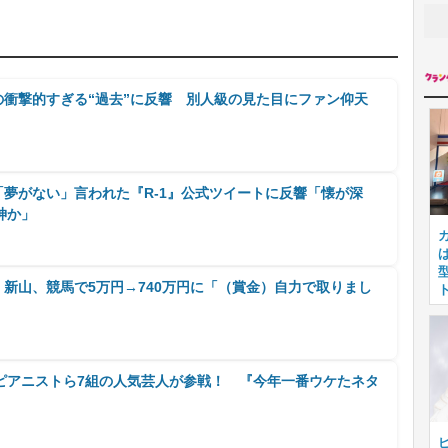
の衝撃的すぎる“過去”に反響 別人級の見た目にファン仰天
「夢がない」言われた『R‐1』公式ツイートに反響「懐が深
神か」
・新山、競馬で5万円→740万円に「（賞金）自力で取りまし
ピアニストら7組の人気芸人が参戦！ 『今年一番ウケたネタ