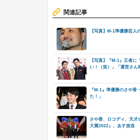
関連記事
【写真】M-1準優勝芸人
【写真】『M-1』王者に
い！（笑）」「運営さん
『M-1』準優勝のさや香
た！」
さや香、ロコディ、天才
大賞2022』、あす放送