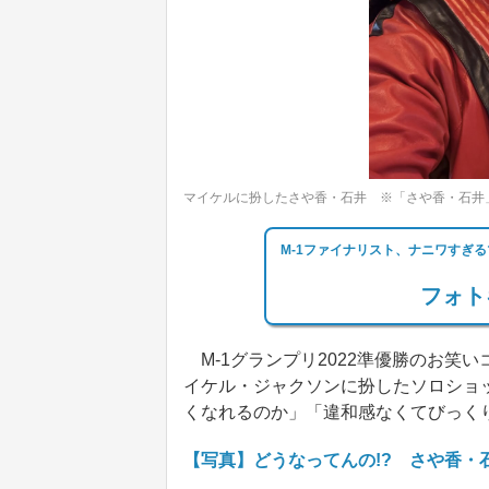
マイケルに扮したさや香・石井 ※「さや香・石井」Ins
M-1ファイナリスト、ナニワすぎ
フォト
M-1グランプリ2022準優勝のお笑いコ
イケル・ジャクソンに扮したソロショ
くなれるのか」「違和感なくてびっく
【写真】どうなってんの!? さや香・