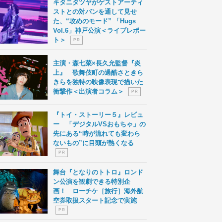
キタニタツヤがゲストアーティ
ストとの対バンを通して見せ
た、“攻めのモード” 「Hugs
Vol.6」神戸公演＜ライブレポー
ト＞
P R
主演・森七菜×長久允監督『炎
上』 歌舞伎町の過酷さときら
きらを独特の映像表現で描いた
衝撃作＜出演者コラム＞
P R
『トイ・ストーリー５』レビュ
ー 「デジタルVSおもちゃ」の
先にある“時が流れても変わら
ないもの”に目頭が熱くなる
P R
舞台『となりのトトロ』ロンド
ン公演を観劇できる特別企
画！ ローチケ［旅行］海外航
空券取扱スタート記念で実施
P R