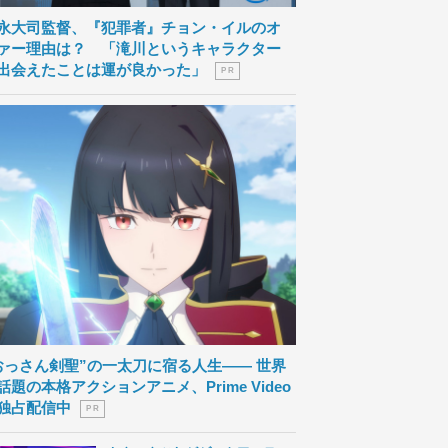
永大司監督、『犯罪者』チョン・イルのオ
ァー理由は？ 「滝川というキャラクター
出会えたことは運が良かった」
P R
おっさん剣聖”の一太刀に宿る人生―― 世界
話題の本格アクションアニメ、Prime Video
独占配信中
P R