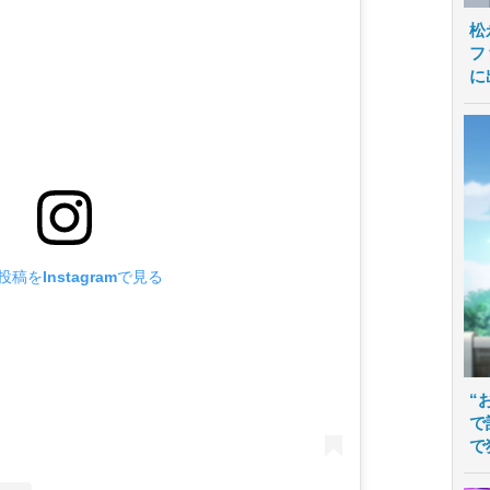
松
フ
に
投稿をInstagramで見る
“
で
で