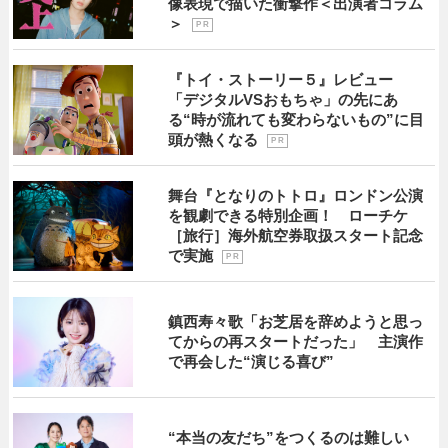
像表現で描いた衝撃作＜出演者コラム
＞
P R
『トイ・ストーリー５』レビュー
「デジタルVSおもちゃ」の先にあ
る“時が流れても変わらないもの”に目
頭が熱くなる
P R
舞台『となりのトトロ』ロンドン公演
を観劇できる特別企画！ ローチケ
［旅行］海外航空券取扱スタート記念
で実施
P R
鎮西寿々歌「お芝居を辞めようと思っ
てからの再スタートだった」 主演作
で再会した“演じる喜び”
“本当の友だち”をつくるのは難しい