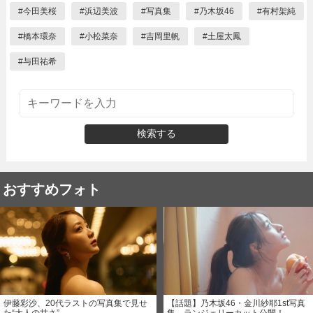
#
今田美桜
#
浜辺美波
#
写真集
#
乃木坂46
#
有村架純
#
橋本環奈
#
小松菜奈
#
吉岡里帆
#
土屋太鳳
#
与田祐希
検索する
おすすめフォト
伊藤彩沙、20代ラストの写真集で見せ
【話題】乃木坂46・金川紗耶1st写真