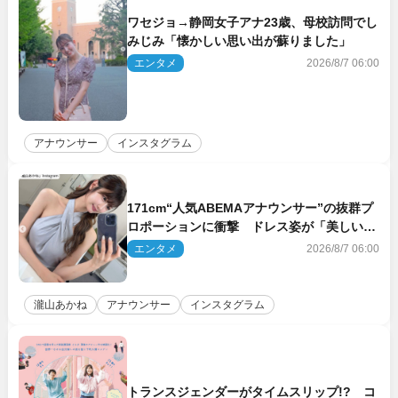
ワセジョ→静岡女子アナ23歳、母校訪問でし
みじみ「懐かしい思い出が蘇りました」
エンタメ
2026/8/7 06:00
アナウンサー
インスタグラム
171cm“人気ABEMAアナウンサー”の抜群プ
ロポーションに衝撃 ドレス姿が「美しい」
「品がありすぎる」
エンタメ
2026/8/7 06:00
瀧山あかね
アナウンサー
インスタグラム
トランスジェンダーがタイムスリップ!? コ