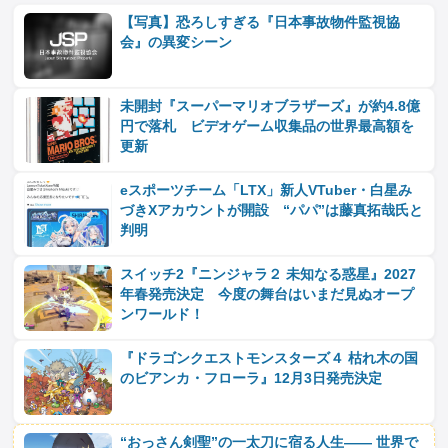
【写真】恐ろしすぎる『日本事故物件監視協
会』の異変シーン
未開封『スーパーマリオブラザーズ』が約4.8億
円で落札 ビデオゲーム収集品の世界最高額を
更新
eスポーツチーム「LTX」新人VTuber・白星み
づきXアカウントが開設 “パパ”は藤真拓哉氏と
判明
スイッチ2『ニンジャラ２ 未知なる惑星』2027
年春発売決定 今度の舞台はいまだ見ぬオープ
ンワールド！
『ドラゴンクエストモンスターズ４ 枯れ木の国
のビアンカ・フローラ』12月3日発売決定
“おっさん剣聖”の一太刀に宿る人生―― 世界で