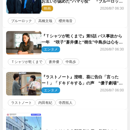
お互いが認めた“ハマり役” 『ブルーロッ
ク』で築いた最高のチームワーク
映画
2026/8/7 06:30
ブルーロック
高橋文哉
櫻井海音
『Ｔシャツが乾くまで』第5話 バス事故から
一年 “咲子”蒼井優と“樹生”中島歩は心を許
しあえる関係に
エンタメ
2026/8/7 06:30
Ｔシャツが乾くまで
蒼井優
中島歩
『ラストノート』澄晴、葵に告白「言った
ー！」「ドキドキする」の声 “優子劇場”も
話題
エンタメ
2026/8/7 06:00
ラストノート
内田有紀
寺西拓人