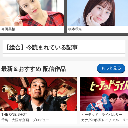
今田美桜
橋本環奈
【総合】今読まれている記事
最新＆おすすめ 配信作品
もっと見る
THE ONE SHOT
ヒーテッド・ライバルリー
千鳥・大悟が企画・プロデュー…
カナダの作家レイチェル・リ