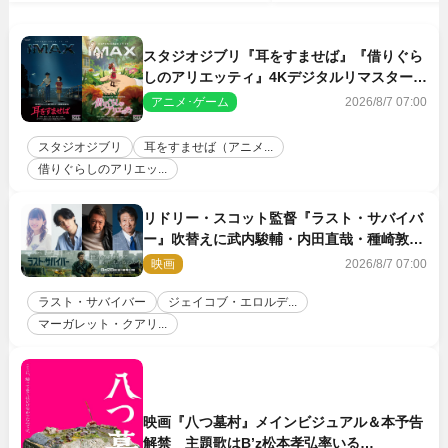
スタジオジブリ『耳をすませば』『借りぐら
しのアリエッティ』4Kデジタルリマスターで
IMAX上映決定！
アニメ･ゲーム
2026/8/7 07:00
スタジオジブリ
耳をすませば（アニメ...
借りぐらしのアリエッ...
リドリー・スコット監督『ラスト・サバイバ
ー』吹替えに武内駿輔・内田直哉・種崎敦
美・井上和彦ら豪華声優陣が集結！
映画
2026/8/7 07:00
ラスト・サバイバー
ジェイコブ・エロルデ...
マーガレット・クアリ...
映画『八つ墓村』メインビジュアル＆本予告
解禁 主題歌はB’z松本孝弘率いる