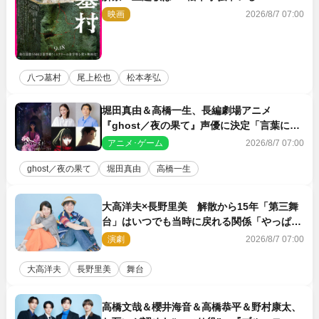
TMG「DOOM」に決定
映画
2026/8/7 07:00
八つ墓村
尾上松也
松本孝弘
堀田真由＆高橋一生、長編劇場アニメ
『ghost／夜の果て』声優に決定「言葉には
できない沢山の感情を思い出しました」
アニメ･ゲーム
2026/8/7 07:00
ghost／夜の果て
堀田真由
高橋一生
大高洋夫×長野里美 解散から15年「第三舞
台」はいつでも当時に戻れる関係「やっぱり
他の方たちとは違います」
演劇
2026/8/7 07:00
大高洋夫
長野里美
舞台
高橋文哉＆櫻井海音＆高橋恭平＆野村康太、