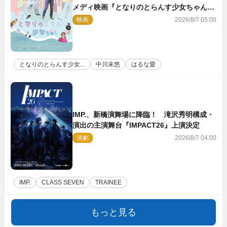
メディ映画『となりのとらんす少女ちゃん』
11.7公開決定
映画
2026/8/7 05:00
となりのとらんす少女...
中川未悠
はるな愛
IMP.、新橋演舞場に降臨！ 滝沢秀明構成・
演出の主演舞台『IMPACT26』上演決定
演劇
2026/8/7 04:00
IMP.
CLASS SEVEN
TRAINEE
もっと見る