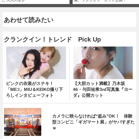
た“大人の甘さ”
集、ランジェリーカット公開！
あわせて読みたい
クランクイン！トレンド Pick Up
ピンクの衣装がステキ！
【大胆カット満載】乃木坂
「ME:I」MIU＆KEIKO撮り下
46・与田祐希3rd写真集『ヨー
ろしインタビューフォト
ダ』公開カット
カメラに映らなければ“盗み”OK！ 体験
型コンビニ「ギガマート展」がヤバすぎた
ｗ