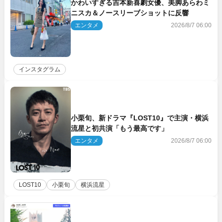
かわいすぎる吉本新喜劇女優、美脚あらわミ
ニスカ＆ノースリーブショットに反響
エンタメ
2026/8/7 06:00
インスタグラム
小栗旬、新ドラマ『LOST10』で主演・横浜
流星と初共演「もう最高です」
エンタメ
2026/8/7 06:00
LOST10
小栗旬
横浜流星