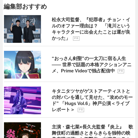
編集部おすすめ
松永大司監督、『犯罪者』チョン・イ
ルのオファー理由は？ 「滝川という
キャラクターに出会えたことは運が良
かった」
P R
“おっさん剣聖”の一太刀に宿る人生
―― 世界で話題の本格アクションアニ
メ、Prime Videoで独占配信中
P R
キタニタツヤがゲストアーティストと
の対バンを通して見せた、“攻めのモー
ド” 「Hugs Vol.6」神戸公演＜ライブ
レポート＞
P R
主演・森七菜×長久允監督『炎上』 歌
舞伎町の過酷さときらきらを独特の映