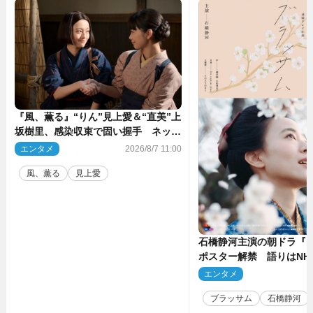
『風、薫る』“りん”見上愛＆“直美”上
坂樹里、感染収束で固い握手 ネット
感動「このバディは最強」「アツい」
エンタメ
2026/8/7 11:00
風、薫る
見上愛
石橋静河主演の朝ドラ『
ポスター解禁 語りはNH
アナ
エンタメ
2
ブラッサム
石橋静河