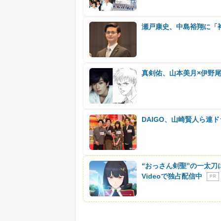
瀬戸康史、中島裕翔に「裕
真剣佑、山本美月×伊野
DAIGO、山崎賢人ら連
“おっさん剣聖”の一太刀
Videoで独占配信中
P R