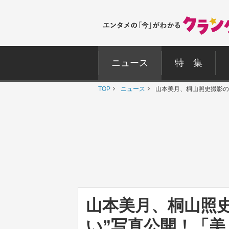
ニュース
特 集
TOP
ニュース
山本美月、桐山照史撮影の
山本美月、桐山照
い”写真公開！「