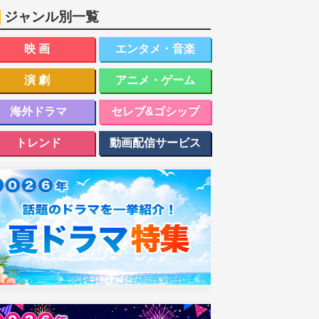
ジャンル別一覧
映画
エンタメ・音楽
演劇
アニメ・ゲーム
海外ドラマ
セレブ&ゴシップ
トレンド
動画配信サービス