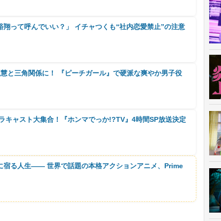
翔って呼んでいい？」 イチャつくも“社内恋愛禁止”の注意
尾慧と三角関係に！ 『ピーチガール』で硬派な爽やか男子役
ドラキャスト大集合！『ホンマでっか!?TV』4時間SP放送決定
に宿る人生―― 世界で話題の本格アクションアニメ、Prime