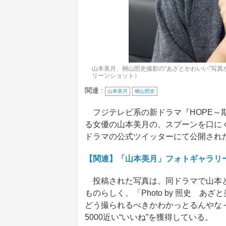
山本美月、桐山照史撮影の“あざとかわいい”写真
リーンショット）
関連 :
山本美月
桐山照史
フジテレビ系の新ドラマ『HOPE～期
る女優の山本美月の、スプーンを口にく
ドラマの公式ツイッターにて公開され
【関連】「山本美月」フォトギャラリ
投稿された写真は、同ドラマで山本と
ものらしく、「Photo by 照史 あ
どう撮られるべきかわかっとるんやな
5000近い“いいね”を獲得している。