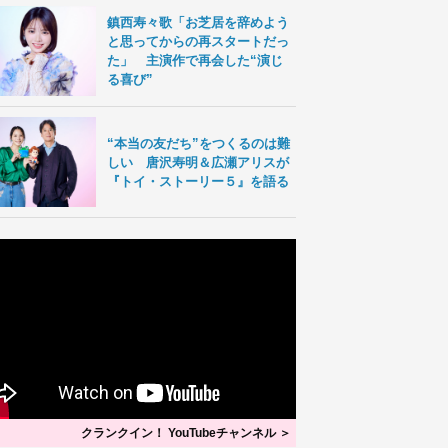
鎮西寿々歌「お芝居を辞めよう
と思ってからの再スタートだっ
た」 主演作で再会した“演じ
る喜び”
“本当の友だち”をつくるのは難
しい 唐沢寿明＆広瀬アリスが
『トイ・ストーリー５』を語る
クランクイン！ YouTubeチャンネル ＞