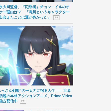
永大司監督、『犯罪者』チョン・イルのオ
ァー理由は？ 「滝川というキャラクター
出会えたことは運が良かった」
P R
おっさん剣聖”の一太刀に宿る人生―― 世界
話題の本格アクションアニメ、Prime Video
独占配信中
P R