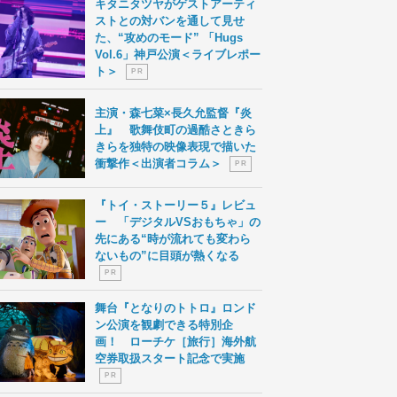
キタニタツヤがゲストアーティ
ストとの対バンを通して見せ
た、“攻めのモード” 「Hugs
Vol.6」神戸公演＜ライブレポー
ト＞
P R
主演・森七菜×長久允監督『炎
上』 歌舞伎町の過酷さときら
きらを独特の映像表現で描いた
衝撃作＜出演者コラム＞
P R
『トイ・ストーリー５』レビュ
ー 「デジタルVSおもちゃ」の
先にある“時が流れても変わら
ないもの”に目頭が熱くなる
P R
舞台『となりのトトロ』ロンド
ン公演を観劇できる特別企
画！ ローチケ［旅行］海外航
空券取扱スタート記念で実施
P R