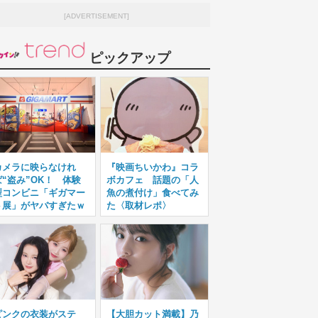
[ADVERTISEMENT]
ピックアップ
カメラに映らなけれ
『映画ちいかわ』コラ
ば“盗み”OK！ 体験
ボカフェ 話題の「人
型コンビニ「ギガマー
魚の煮付け」食べてみ
ト展」がヤバすぎたｗ
た〈取材レポ〉
ピンクの衣装がステ
【大胆カット満載】乃