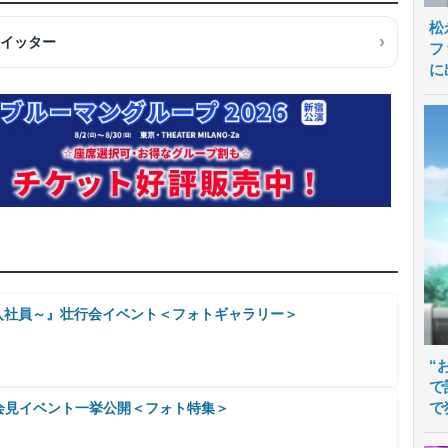
松
ツイッター
フ
に
新入社員～』壮行会イベント＜フォトギャラリー＞
“
で
で
」会見イベント一挙公開＜フォト特集＞