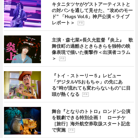
キタニタツヤがゲストアーティストと
の対バンを通して見せた、“攻めのモー
ド” 「Hugs Vol.6」神戸公演＜ライブ
レポート＞
P R
主演・森七菜×長久允監督『炎上』 歌
舞伎町の過酷さときらきらを独特の映
像表現で描いた衝撃作＜出演者コラム
＞
P R
『トイ・ストーリー５』レビュー
「デジタルVSおもちゃ」の先にあ
る“時が流れても変わらないもの”に目
頭が熱くなる
P R
舞台『となりのトトロ』ロンドン公演
を観劇できる特別企画！ ローチケ
［旅行］海外航空券取扱スタート記念
で実施
P R