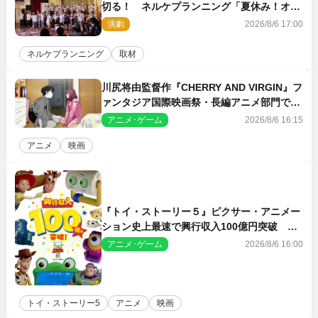
切る！ ネルケプランニング「夏休み！オ
ン・ワークショップ2026」レポート【最終
演劇
2026/8/6 17:00
日】
ネルケプランニング
取材
川尻将由監督作『CHERRY AND VIRGIN』フ
ァンタジア国際映画祭・長編アニメ部門で観
客賞・金賞受賞！
アニメ･ゲーム
2026/8/6 16:15
アニメ
映画
『トイ・ストーリー５』ピクサー・アニメー
ション史上最速で興行収入100億円突破 シ
リーズNo.1興収が目前
アニメ･ゲーム
2026/8/6 16:00
トイ・ストーリー5
アニメ
映画