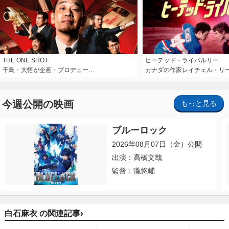
THE ONE SHOT
ヒーテッド・ライバルリー
千鳥・大悟が企画・プロデュー…
カナダの作家レイチェル・リ
今週公開の映画
もっと見る
ブルーロック
2026年08月07日（金）公開
出演：高橋文哉
監督：瀧悠輔
›
白石麻衣 の関連記事