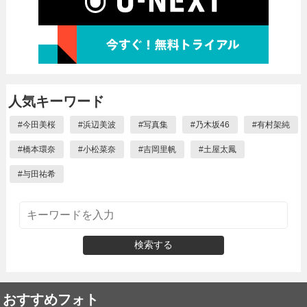
人気キーワード
#
今田美桜
#
浜辺美波
#
写真集
#
乃木坂46
#
有村架純
#
橋本環奈
#
小松菜奈
#
吉岡里帆
#
土屋太鳳
#
与田祐希
検索する
おすすめフォト