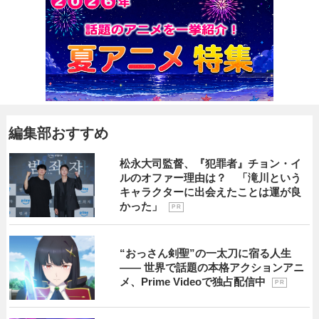
編集部おすすめ
松永大司監督、『犯罪者』チョン・イ
ルのオファー理由は？ 「滝川という
キャラクターに出会えたことは運が良
かった」
P R
“おっさん剣聖”の一太刀に宿る人生
―― 世界で話題の本格アクションアニ
メ、Prime Videoで独占配信中
P R