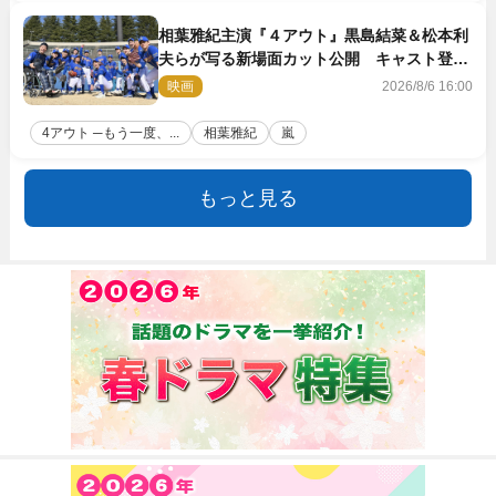
相葉雅紀主演『４アウト』黒島結菜＆松本利
夫らが写る新場面カット公開 キャスト登壇
イベントも決定
映画
2026/8/6 16:00
4アウト ─もう一度、...
相葉雅紀
嵐
もっと見る