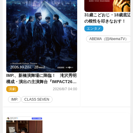
31歳こどおじ・18歳底辺Yo
の根性を叩きなおす！ 
ス』第2弾コーチ陣発表
エンタメ
2
ABEMA（旧AbemaTV）
IMP.、新橋演舞場に降臨！ 滝沢秀明
構成・演出の主演舞台『IMPACT26』
上演決定
演劇
2026/8/7 04:00
IMP.
CLASS SEVEN