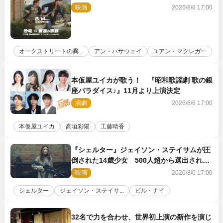
変』新ビジュアル＆本編映像初解禁
映画
2026/8/6 17:00
オークストリートの異...
アン・ハサウェイ
ユアン・マクレガー
本仮屋ユイカが歌う！ 『昭和歌謡劇 歌の銀
座パラダイス♪』11月より上演決定
演劇
2026/8/6 17:00
本仮屋ユイカ
高垣彩陽
工藤晴香
『シェルター』ジェイソン・ステイサムが圧
倒された14歳少女 500人超から選出された
新鋭ボディ・レイ・ブレスナックとは
映画
2026/8/6 17:00
シェルター
ジェイソン・ステイサ...
ビル・ナイ
32名で力を合わせ、世界初上演の新作を演じ