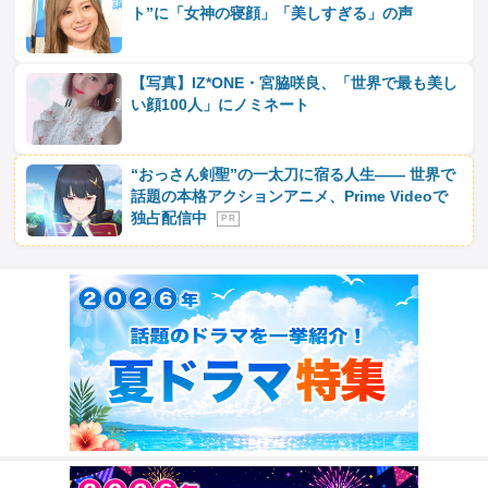
ト”に「女神の寝顔」「美しすぎる」の声
【写真】IZ*ONE・宮脇咲良、「世界で最も美し
い顔100人」にノミネート
“おっさん剣聖”の一太刀に宿る人生―― 世界で
話題の本格アクションアニメ、Prime Videoで
独占配信中
P R