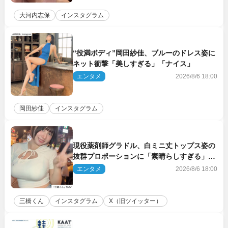
大河内志保
インスタグラム
“役満ボディ”岡田紗佳、ブルーのドレス姿に
ネット衝撃「美しすぎる」「ナイス」
エンタメ
2026/8/6 18:00
岡田紗佳
インスタグラム
現役薬剤師グラドル、白ミニ丈トップス姿の
抜群プロポーションに「素晴らしすぎる」
「すっっっご！」とネット絶賛
エンタメ
2026/8/6 18:00
三橋くん
インスタグラム
X（旧ツイッター）