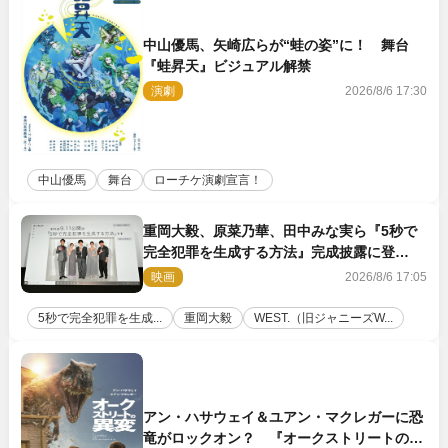
中山優馬、矢崎広らが“蛙の姿”に！ 舞台
『蛙昇天』ビジュアル解禁
演劇
2026/8/6 17:30
中山優馬
舞台
ローチケ演劇宣言！
重岡大毅、原菜乃華、田中みな実ら『5秒で
完全犯罪を生成する方法』完成披露に登
壇！ それぞれのAI活用術も発表
映画
2026/8/6 17:05
5秒で完全犯罪を生成...
重岡大毅
WEST.（旧ジャニーズW...
アン・ハサウェイ＆ユアン・マクレガーに恐
竜がロックオン？ 『オークストリートの異