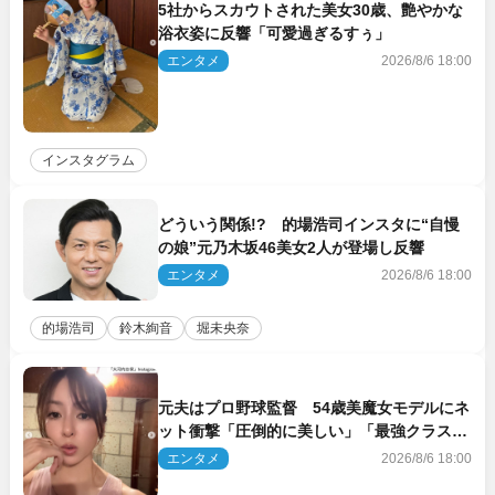
5社からスカウトされた美女30歳、艶やかな
浴衣姿に反響「可愛過ぎるすぅ」
エンタメ
2026/8/6 18:00
インスタグラム
どういう関係!? 的場浩司インスタに“自慢
の娘”元乃木坂46美女2人が登場し反響
エンタメ
2026/8/6 18:00
的場浩司
鈴木絢音
堀未央奈
元夫はプロ野球監督 54歳美魔女モデルにネ
ット衝撃「圧倒的に美しい」「最強クラス」
「うっとり」
エンタメ
2026/8/6 18:00