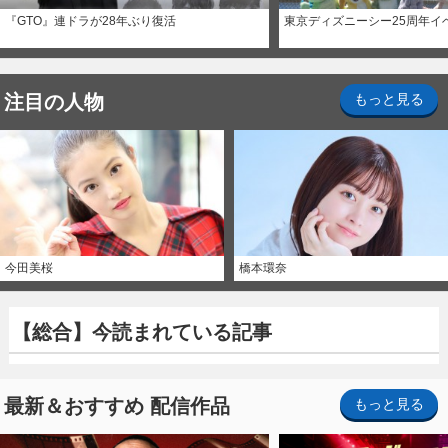
『GTO』連ドラが28年ぶり復活
東京ディズニーシー25周年イ
注目の人物
もっと見る
今田美桜
橋本環奈
【総合】今読まれている記事
最新＆おすすめ 配信作品
もっと見る