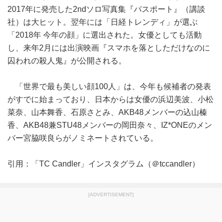
2017年に発売した2ndソロ写真集『パスポート』（講談
社）は大ヒット。翌年には「日経トレンディ」が選ぶ
「2018年 今年の顔」に選出された。女優としても活動
し、来年2月には出演映画『スマホを落としただけなのに
囚われの殺人鬼』が公開される。
「世界で最も美しい顔100人」は、今年も候補者の発表
がすでに始まっており、日本からは女優の浜辺美波、小松
菜奈、山本舞香、石原さとみ、AKB48メンバーの込山榛
香、AKB48兼STU48メンバーの岡田奈々、IZ*ONEのメン
バー宮脇咲良らがノミネートされている。
引用：「TC Candler」インスタグラム（＠tccandler）
[ADVERTISEMENT]