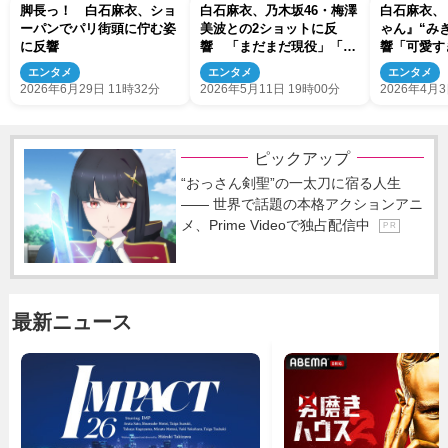
脚長っ！ 白石麻衣、ショ
白石麻衣、乃木坂46・梅澤
白石麻衣、
ーパンでパリ街頭に佇む姿
美波との2ショットに反
ゃん』“み
に反響
響 「まだまだ現役」「美
響「可愛す
しすぎる」
エンタメ
エンタメ
エンタメ
2026年6月29日 11時32分
2026年5月11日 19時00分
2026年4月3
ピックアップ
“おっさん剣聖”の一太刀に宿る人生
―― 世界で話題の本格アクションアニ
メ、Prime Videoで独占配信中
P R
最新ニュース