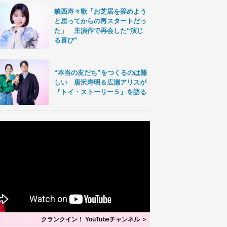
鎮西寿々歌「お芝居を辞めよう
と思ってからの再スタートだっ
た」 主演作で再会した“演じ
る喜び”
“本当の友だち”をつくるのは難
しい 唐沢寿明＆広瀬アリスが
『トイ・ストーリー５』を語る
クランクイン！ YouTubeチャンネル ＞