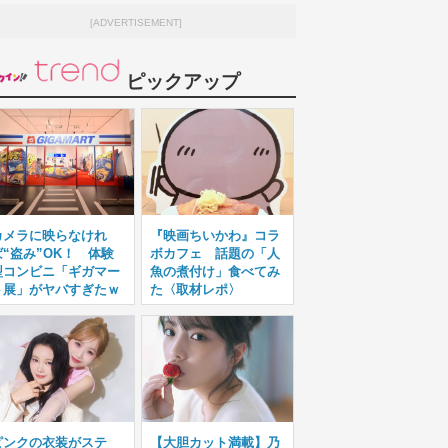
[ADVERTISEMENT]
ピックアップ
カメラに映らなけれ
『映画ちいかわ』コラ
ば“盗み”OK！ 体験
ボカフェ 話題の「人
型コンビニ「ギガマー
魚の煮付け」食べてみ
ト展」がヤバすぎたｗ
た〈取材レポ〉
ピンクの衣装がステ
【大胆カット満載】乃