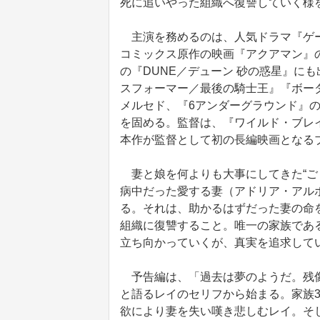
死に追いやった組織へ復讐していく様
主演を務めるのは、人気ドラマ『ゲー
コミックス原作の映画『アクアマン』
の『DUNE／デューン 砂の惑星』に
スフォーマー／最後の騎士王』『ボー
メルセド、『6アンダーグラウンド』
を固める。監督は、『ワイルド・ブレ
本作が監督として初の長編映画となる
妻と娘を何よりも大事にしてきた“ご
病中だった愛する妻（アドリア・アルホ
る。それは、助かるはずだった妻の命
組織に復讐すること。唯一の家族であ
立ち向かっていくが、真実を追求して
予告編は、「過去は夢のようだ。残像
と語るレイのセリフから始まる。家族
欲により妻を失い嘆き悲しむレイ。そ