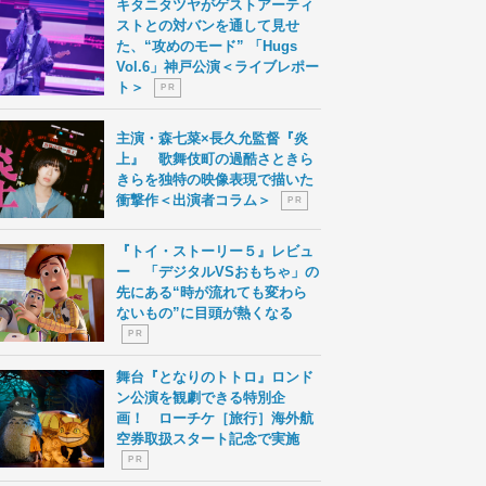
キタニタツヤがゲストアーティ
ストとの対バンを通して見せ
た、“攻めのモード” 「Hugs
Vol.6」神戸公演＜ライブレポー
ト＞
P R
主演・森七菜×長久允監督『炎
上』 歌舞伎町の過酷さときら
きらを独特の映像表現で描いた
衝撃作＜出演者コラム＞
P R
『トイ・ストーリー５』レビュ
ー 「デジタルVSおもちゃ」の
先にある“時が流れても変わら
ないもの”に目頭が熱くなる
P R
舞台『となりのトトロ』ロンド
ン公演を観劇できる特別企
画！ ローチケ［旅行］海外航
空券取扱スタート記念で実施
P R