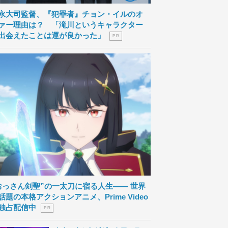
永大司監督、『犯罪者』チョン・イルのオ
ァー理由は？ 「滝川というキャラクター
出会えたことは運が良かった」
P R
おっさん剣聖”の一太刀に宿る人生―― 世界
話題の本格アクションアニメ、Prime Video
独占配信中
P R