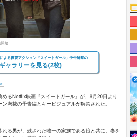
信開始
による復讐アクション『スイートガール』予告解禁の
ギャラリーを見る(2枚)
ォ
Netflix映画『スイートガール』が、8月20日より
ーン満載の予告編とキービジュアルが解禁された。
れる男が、残された唯一の家族である娘と共に、妻を