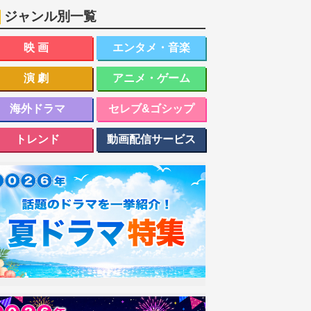
ジャンル別一覧
映画
エンタメ・音楽
演劇
アニメ・ゲーム
海外ドラマ
セレブ&ゴシップ
トレンド
動画配信サービス