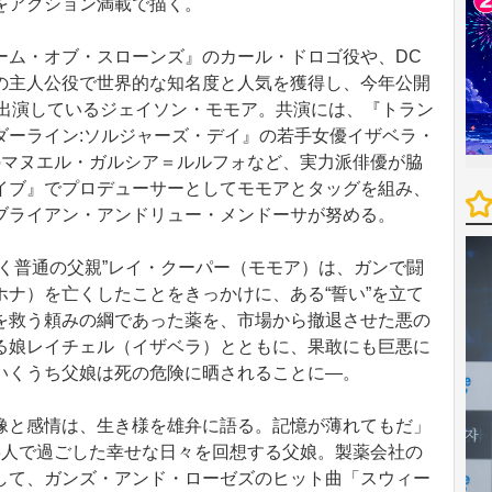
をアクション満載で描く。
ム・オブ・スローンズ』のカール・ドロゴ役や、DC
の主人公役で世界的な知名度と人気を獲得し、今年公開
も出演しているジェイソン・モモア。共演には、『トラン
ダーライン:ソルジャーズ・デイ』の若手女優イザベラ・
のマヌエル・ガルシア＝ルルフォなど、実力派俳優が脇
イブ』でプロデューサーとしてモモアとタッグを組み、
ブライアン・アンドリュー・メンドーサが努める。
く普通の父親”レイ・クーパー（モモア）は、ガンで闘
ナ）を亡くしたことをきっかけに、ある“誓い”を立て
を救う頼みの綱であった薬を、市場から撤退させた悪の
る娘レイチェル（イザベラ）とともに、果敢にも巨悪に
いくうち父娘は死の危険に晒されることに―。
と感情は、生き様を雄弁に語る。記憶が薄れてもだ」
3人で過ごした幸せな日々を回想する父娘。製薬会社の
して、ガンズ・アンド・ローゼズのヒット曲「スウィー