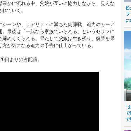
感豊かに流れる中、父娘が互いに協力しながら、見えな
松
されていく。
フ
に
シーンや、リアリティに満ちた肉弾戦、迫力のカーア
開。最後は「一緒なら家族でいられる」というセリフに
で締めくくられる。果たして父娘は生き残り、復讐を果
行方が気になる迫力の予告に仕上がっている。
月20日より独占配信。
“
で
で