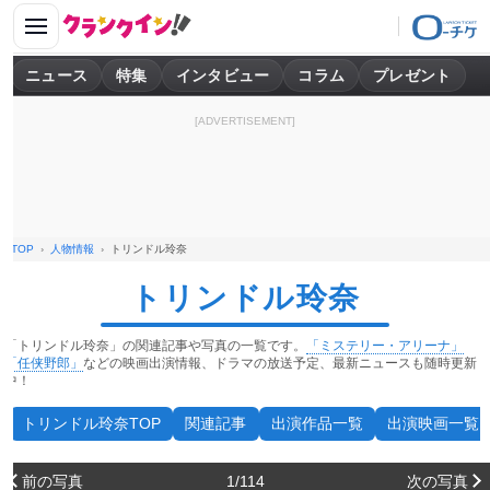
ニュース
特集
インタビュー
コラム
プレゼント
[ADVERTISEMENT]
TOP
人物情報
トリンドル玲奈
トリンドル玲奈
「トリンドル玲奈」の関連記事や写真の一覧です。
「ミステリー・アリーナ」
「任侠野郎」
などの映画出演情報、ドラマの放送予定、最新ニュースも随時更新
中！
トリンドル玲奈TOP
関連記事
出演作品一覧
出演映画一覧
前の写真
1/114
次の写真