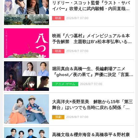
リドリー・スコット監督『ラスト・サバ
イバー』吹替えに武内駿輔・内田直哉・
種崎敦美・井上和彦ら豪華声優陣が集
映画
2026/8/7 07:00
結！
映画『八つ墓村』メインビジュアル＆本
予告解禁 主題歌はB’z松本孝弘率いる
TMG「DOOM」に決定
映画
2026/8/7 07:00
堀田真由＆高橋一生、長編劇場アニメ
『ghost／夜の果て』声優に決定「言葉に
はできない沢山の感情を思い出しまし
アニメ･ゲーム
2026/8/7 07:00
た」
大高洋夫×長野里美 解散から15年「第三
舞台」はいつでも当時に戻れる関係「や
っぱり他の方たちとは違います」
演劇
2026/8/7 07:00
高橋文哉＆櫻井海音＆高橋恭平＆野村康