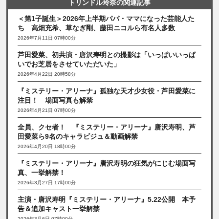
トリンドル玲奈の関連記事
＜第1子誕生＞2026年上半期パパ・ママになった芸能人た
ち 高畑充希、草なぎ剛、藤田ニコルら有名人多数
2026年7月11日 07時00分
芦田愛菜、初共演・唐沢寿明との撮影は「いっぱいいっぱ
いでお芝居をさせていただいた」
2026年4月22日 20時58分
『ミステリー・アリーナ』孤独な天才少女役・芦田愛菜に
注目！ 場面写真も解禁
2026年4月21日 07時00分
全員、クセ者！ 『ミステリー・アリーナ』唐沢寿明、芦
田愛菜ら9名のキャラビジュ＆動画解禁
2026年4月20日 18時00分
『ミステリー・アリーナ』唐沢寿明の狂気がにじむ場面写
真、一挙解禁！
2026年3月27日 17時00分
主演・唐沢寿明『ミステリー・アリーナ』5.22公開 本予
告＆追加キャスト一挙解禁
2026年3月6日 07時00分