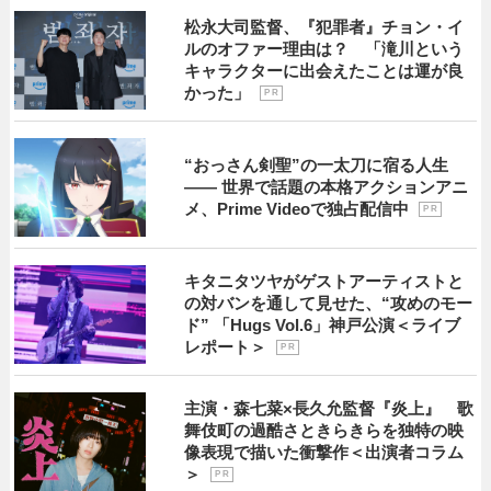
松永大司監督、『犯罪者』チョン・イ
ルのオファー理由は？ 「滝川という
キャラクターに出会えたことは運が良
かった」
P R
“おっさん剣聖”の一太刀に宿る人生
―― 世界で話題の本格アクションアニ
メ、Prime Videoで独占配信中
P R
キタニタツヤがゲストアーティストと
の対バンを通して見せた、“攻めのモー
ド” 「Hugs Vol.6」神戸公演＜ライブ
レポート＞
P R
主演・森七菜×長久允監督『炎上』 歌
舞伎町の過酷さときらきらを独特の映
像表現で描いた衝撃作＜出演者コラム
＞
P R