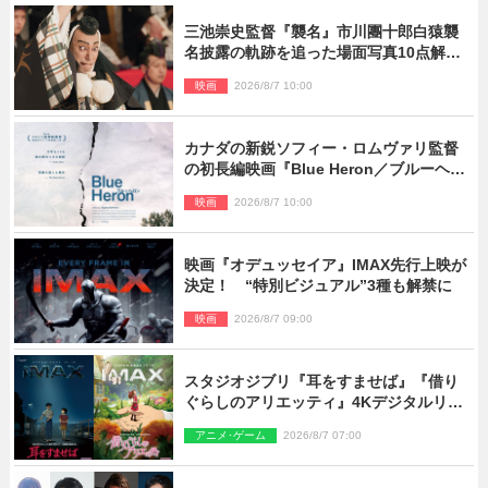
三池崇史監督『襲名』市川團十郎白猿襲
名披露の軌跡を追った場面写真10点解
禁！
映画
2026/8/7 10:00
カナダの新鋭ソフィー・ロムヴァリ監督
の初長編映画『Blue Heron／ブルーヘロ
ン』10.23公開
映画
2026/8/7 10:00
映画『オデュッセイア』IMAX先行上映が
決定！ “特別ビジュアル”3種も解禁に
映画
2026/8/7 09:00
スタジオジブリ『耳をすませば』『借り
ぐらしのアリエッティ』4Kデジタルリマ
スターでIMAX上映決定！
アニメ･ゲーム
2026/8/7 07:00