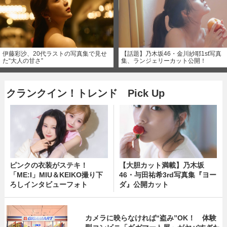
伊藤彩沙、20代ラストの写真集で見せ
【話題】乃木坂46・金川紗耶1st写真
た“大人の甘さ”
集、ランジェリーカット公開！
クランクイン！トレンド Pick Up
ピンクの衣装がステキ！
【大胆カット満載】乃木坂
「ME:I」MIU＆KEIKO撮り下
46・与田祐希3rd写真集『ヨー
ろしインタビューフォト
ダ』公開カット
カメラに映らなければ“盗み”OK！ 体験