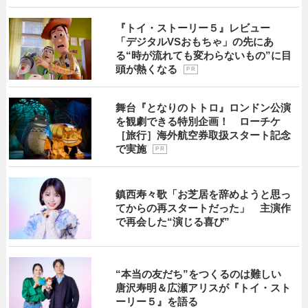
『トイ・ストーリー５』レビュー
「デジタルVSおもちゃ」の先にあ
る“時が流れても変わらないもの”に目
頭が熱くなる
P R
舞台『となりのトトロ』ロンドン公演
を観劇できる特別企画！ ローチケ
［旅行］海外航空券取扱スタート記念
で実施
P R
鎮西寿々歌「お芝居を辞めようと思っ
てからの再スタートだった」 主演作
で再会した“演じる喜び”
“本当の友だち”をつくるのは難しい
唐沢寿明＆広瀬アリスが『トイ・スト
ーリー５』を語る