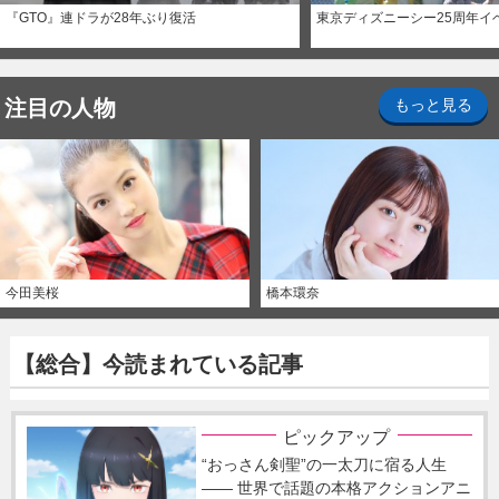
『GTO』連ドラが28年ぶり復活
東京ディズニーシー25周年イ
注目の人物
もっと見る
今田美桜
橋本環奈
【総合】今読まれている記事
ピックアップ
“おっさん剣聖”の一太刀に宿る人生
―― 世界で話題の本格アクションアニ