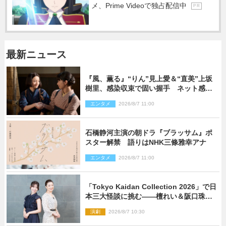
メ、Prime Videoで独占配信中
P R
最新ニュース
『風、薫る』“りん”見上愛＆“直美”上坂
樹里、感染収束で固い握手 ネット感動
「このバディは最強」「アツい」
エンタメ
2026/8/7 11:00
石橋静河主演の朝ドラ『ブラッサム』ポ
スター解禁 語りはNHK三條雅幸アナ
エンタメ
2026/8/7 11:00
「Tokyo Kaidan Collection 2026」で日
本三大怪談に挑む――檀れい＆阪口珠美
が語る「牡丹灯籠」の新たな魅力
演劇
2026/8/7 10:30