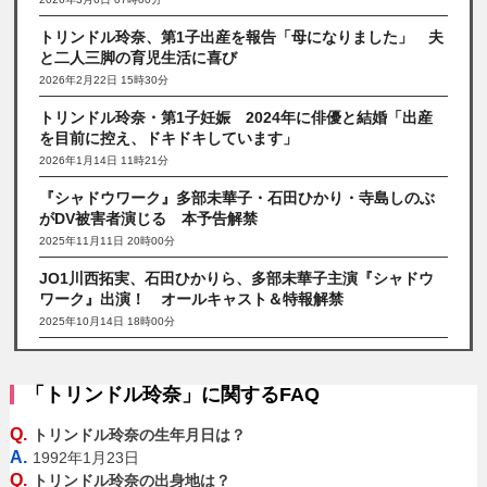
トリンドル玲奈、第1子出産を報告「母になりました」 夫
と二人三脚の育児生活に喜び
2026年2月22日 15時30分
トリンドル玲奈・第1子妊娠 2024年に俳優と結婚「出産
を目前に控え、ドキドキしています」
2026年1月14日 11時21分
『シャドウワーク』多部未華子・石田ひかり・寺島しのぶ
がDV被害者演じる 本予告解禁
2025年11月11日 20時00分
JO1川西拓実、石田ひかりら、多部未華子主演『シャドウ
ワーク』出演！ オールキャスト＆特報解禁
2025年10月14日 18時00分
「トリンドル玲奈」に関するFAQ
Q.
トリンドル玲奈の生年月日は？
A.
1992年1月23日
Q.
トリンドル玲奈の出身地は？