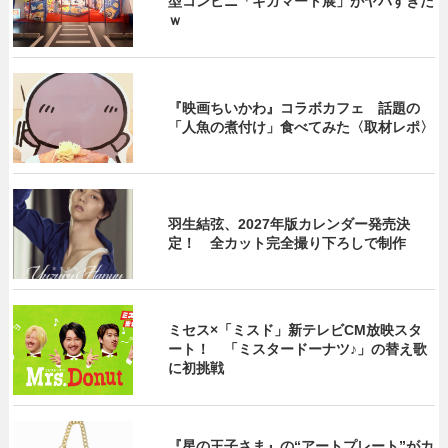
型コンビニ「ギガマート展」がヤバすぎた
ｗ
『映画ちいかわ』コラボカフェ 話題の
「人魚の煮付け」食べてみた〈取材レポ〉
羽生結弦、2027年版カレンダー発売決
定！ 全カット完全撮り下ろしで制作
ミセス×「ミスド」新テレビCM放映スタ
ート！ 「ミスタードーナツ♪」の替え歌
に初挑戦
『星の王子さま』の“アートプレート”がカ