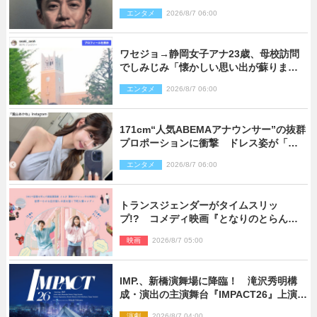
エンタメ
2026/8/7 06:00
ワセジョ→静岡女子アナ23歳、母校訪問
でしみじみ「懐かしい思い出が蘇りまし
た」
エンタメ
2026/8/7 06:00
171cm“人気ABEMAアナウンサー”の抜群
プロポーションに衝撃 ドレス姿が「美
しい」「品がありすぎる」
エンタメ
2026/8/7 06:00
トランスジェンダーがタイムスリッ
プ!? コメディ映画『となりのとらんす
少女ちゃん』11.7公開決定
映画
2026/8/7 05:00
IMP.、新橋演舞場に降臨！ 滝沢秀明構
成・演出の主演舞台『IMPACT26』上演決
定
演劇
2026/8/7 04:00