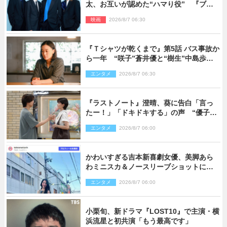
太、お互いが認めた“ハマり役” 『ブル
ーロック』で築いた最高のチームワーク
映画
2026/8/7 06:30
『Ｔシャツが乾くまで』第5話 バス事故か
ら一年 “咲子”蒼井優と“樹生”中島歩は
心を許しあえる関係に
エンタメ
2026/8/7 06:30
『ラストノート』澄晴、葵に告白「言っ
たー！」「ドキドキする」の声 “優子劇
場”も話題
エンタメ
2026/8/7 06:00
かわいすぎる吉本新喜劇女優、美脚あら
わミニスカ＆ノースリーブショットに反
響
エンタメ
2026/8/7 06:00
小栗旬、新ドラマ『LOST10』で主演・横
浜流星と初共演「もう最高です」