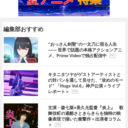
編集部おすすめ
“おっさん剣聖”の一太刀に宿る人生
―― 世界で話題の本格アクションアニ
メ、Prime Videoで独占配信中
P R
キタニタツヤがゲストアーティストと
の対バンを通して見せた、“攻めのモー
ド” 「Hugs Vol.6」神戸公演＜ライブ
レポート＞
P R
主演・森七菜×長久允監督『炎上』 歌
舞伎町の過酷さときらきらを独特の映
像表現で描いた衝撃作＜出演者コラム
＞
P R