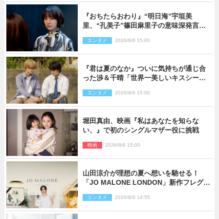
『おちたらおわり』“明日海”宇垣美
里、“孔美子”篠田麻里子の意味深発言に
絶句 ネット驚き「まさか」「意外な展
エンタメ
2026/8/6 15:00
開」
『君は夏のなか』ついに気持ちが通じ合
った渉＆千晴「世界一美しいキスシー
ン」「めっちゃキュン」反響続々
エンタメ
2026/8/6 15:00
堀田真由、映画『私はあなたを知らな
い、』で初のシングルマザー役に挑戦
映画
2026/8/6 15:00
山田涼介が理想の夏へ想いを馳せる！
「JO MALONE LONDON」新作フレグラ
ンスを体験
エンタメ
2026/8/6 14:55