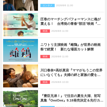
も反響「力になってくれそう」「仲良く
エンタメ
2026/8/6 11:00
しなよ！」
圧巻のマーチングパフォーマンスに魂が
震える！ 台湾発の青春“部活”映画『進
行曲 マーチングボーイズ』予告解禁
映画
2026/8/6 11:00
ニワトリ主演映画『雌鶏』が世界の映画
祭で絶賛！ 新たな場面カット解禁
映画
2026/8/6 11:00
川口春奈×高杉真宙『ママがもうこの世界
にいなくても』夫婦の絆と家族の愛を映
す場面写真公開
映画
2026/8/6 10:00
『豊臣兄弟！』で注目の夏生大湖、初写
真集『OmiOmi』9.18発売決定＆先行カッ
ト解禁