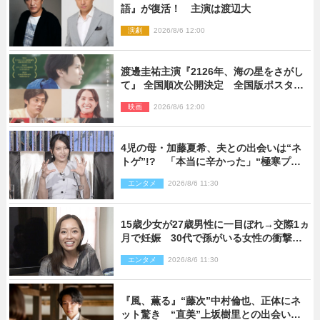
語』が復活！ 主演は渡辺大
演劇
2026/8/6 12:00
渡邊圭祐主演『2126年、海の星をさがし
て』 全国順次公開決定 全国版ポスター
解禁
映画
2026/8/6 12:00
4児の母・加藤夏希、夫との出会いは“ネ
トゲ”!? 「本当に辛かった」“極寒プロ
ポーズ”も告白
エンタメ
2026/8/6 11:30
15歳少女が27歳男性に一目ぼれ→交際1ヵ
月で妊娠 30代で孫がいる女性の衝撃半
生
エンタメ
2026/8/6 11:30
『風、薫る』“藤次”中村倫也、正体にネ
ット驚き “直美”上坂樹里との出会いに