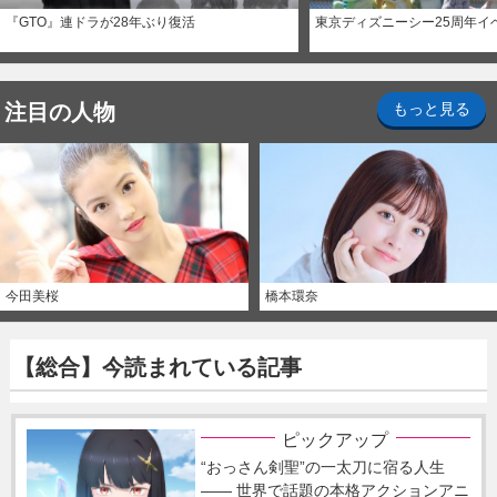
『GTO』連ドラが28年ぶり復活
東京ディズニーシー25周年イ
注目の人物
もっと見る
今田美桜
橋本環奈
【総合】今読まれている記事
ピックアップ
“おっさん剣聖”の一太刀に宿る人生
―― 世界で話題の本格アクションアニ