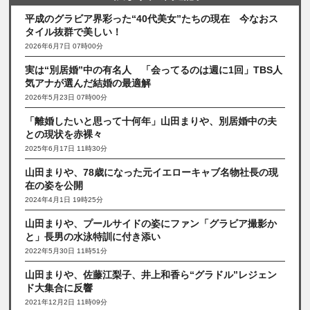
平成のグラビア界彩った“40代美女”たちの現在 今なおス
タイル抜群で美しい！
2026年6月7日 07時00分
実は“別居婚”中の有名人 「会ってるのは週に1回」TBS人
気アナが選んだ結婚の最適解
2026年5月23日 07時00分
「離婚したいと思って十何年」山田まりや、別居婚中の夫
との現状を赤裸々
2025年6月17日 11時30分
山田まりや、78歳になった元イエローキャブ名物社長の現
在の姿を公開
2024年4月1日 19時25分
山田まりや、プールサイドの姿にファン「グラビア撮影か
と」長男の水泳特訓に付き添い
2022年5月30日 11時51分
山田まりや、佐藤江梨子、井上和香ら“グラドル”レジェン
ド大集合に反響
2021年12月2日 11時09分