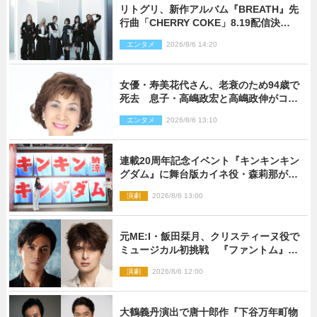
リトグリ、新作アルバム『BREATH』先
行曲「CHERRY COKE」8.19配信決
定！ eill書き下ろしのラブソング
エンタメ
2026/8/6 14:20
女優・寿美花代さん、老衰のため94歳で
死去 息子・高嶋政宏と高嶋政伸がコメ
ント「いつもユーモアを忘れない明るく
エンタメ
2026/8/6 13:10
優しい母でした」
連載20周年記念イベント『キンキンキン
グダム』に舞台版カイネ役・森莉那が潜
入！【密着レポート】
演劇
2026/8/6 13:00
元ME:I・飯田栞月、クリスティーヌ役で
ミュージカル初挑戦 『ファントム』
2027年上演
演劇
2026/8/6 12:00
大鶴義丹演出で唐十郎作『下谷万年町物