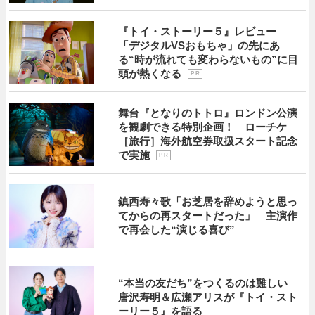
『トイ・ストーリー５』レビュー
「デジタルVSおもちゃ」の先にあ
る“時が流れても変わらないもの”に目
頭が熱くなる
P R
舞台『となりのトトロ』ロンドン公演
を観劇できる特別企画！ ローチケ
［旅行］海外航空券取扱スタート記念
で実施
P R
鎮西寿々歌「お芝居を辞めようと思っ
てからの再スタートだった」 主演作
で再会した“演じる喜び”
“本当の友だち”をつくるのは難しい
唐沢寿明＆広瀬アリスが『トイ・スト
ーリー５』を語る