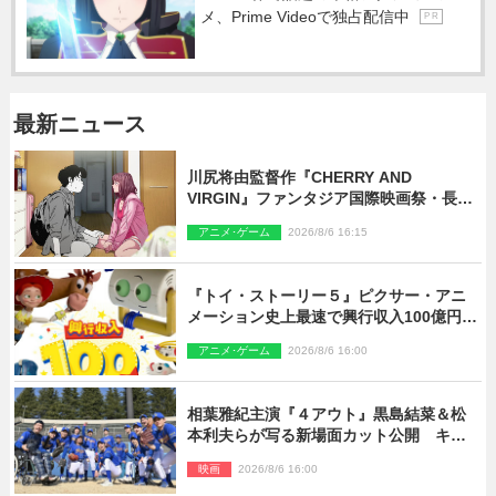
メ、Prime Videoで独占配信中
P R
最新ニュース
川尻将由監督作『CHERRY AND
VIRGIN』ファンタジア国際映画祭・長編
アニメ部門で観客賞・金賞受賞！
アニメ･ゲーム
2026/8/6 16:15
『トイ・ストーリー５』ピクサー・アニ
メーション史上最速で興行収入100億円突
破 シリーズNo.1興収が目前
アニメ･ゲーム
2026/8/6 16:00
相葉雅紀主演『４アウト』黒島結菜＆松
本利夫らが写る新場面カット公開 キャ
スト登壇イベントも決定
映画
2026/8/6 16:00