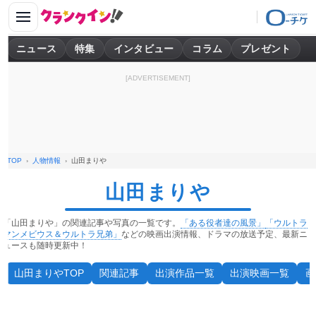
ニュース
特集
インタビュー
コラム
プレゼント
[ADVERTISEMENT]
TOP
人物情報
山田まりや
山田まりや
「山田まりや」の関連記事や写真の一覧です。
「ある役者達の風景」
「ウルトラ
マンメビウス＆ウルトラ兄弟」
などの映画出演情報、ドラマの放送予定、最新ニ
ュースも随時更新中！
山田まりやTOP
関連記事
出演作品一覧
出演映画一覧
画