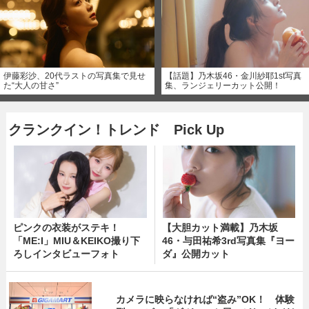
伊藤彩沙、20代ラストの写真集で見せ
【話題】乃木坂46・金川紗耶1st写真
た“大人の甘さ”
集、ランジェリーカット公開！
クランクイン！トレンド Pick Up
ピンクの衣装がステキ！
【大胆カット満載】乃木坂
「ME:I」MIU＆KEIKO撮り下
46・与田祐希3rd写真集『ヨー
ろしインタビューフォト
ダ』公開カット
カメラに映らなければ“盗み”OK！ 体験