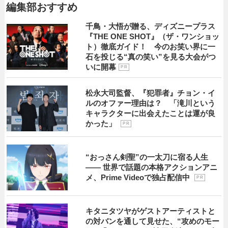
編集部おすすめ
千鳥・大悟が贈る、ディズニープラス
『THE ONE SHOT』（ザ・ワンショッ
ト）徹底ガイド！ 今のお笑い界に一
石を投じる“真の笑い”を見る大会がつ
いに開幕
P R
松永大司監督、『犯罪者』チョン・イ
ルのオファー理由は？ 「滝川という
キャラクターに出会えたことは運が良
かった」
P R
“おっさん剣聖”の一太刀に宿る人生
―― 世界で話題の本格アクションアニ
メ、Prime Videoで独占配信中
P R
キタニタツヤがゲストアーティストと
の対バンを通して見せた、“攻めのモー