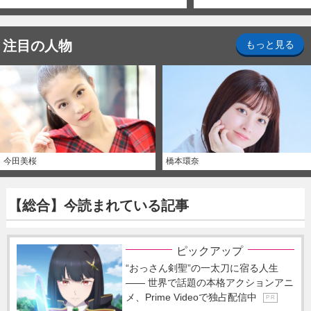
注目の人物
もっと見る
今田美桜
橋本環奈
【総合】今読まれている記事
ピックアップ
“おっさん剣聖”の一太刀に宿る人生
―― 世界で話題の本格アクションアニ
メ、Prime Videoで独占配信中
P R