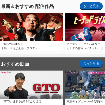
最新＆おすすめ 配信作品
もっと見る
THE ONE SHOT
ヒーテッド・ライバルリー
千鳥・大悟が企画・プロデュー…
カナダの作家レイチェル・リ
おすすめ動画
もっと見る
『GTO』連ドラが28年ぶり復活
東京ディズニーシー25周年イ