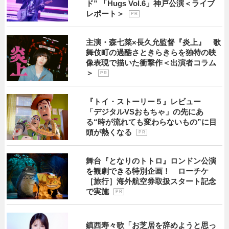
ド” 「Hugs Vol.6」神戸公演＜ライブ
レポート＞
P R
主演・森七菜×長久允監督『炎上』 歌
舞伎町の過酷さときらきらを独特の映
像表現で描いた衝撃作＜出演者コラム
＞
P R
『トイ・ストーリー５』レビュー
「デジタルVSおもちゃ」の先にあ
る“時が流れても変わらないもの”に目
頭が熱くなる
P R
舞台『となりのトトロ』ロンドン公演
を観劇できる特別企画！ ローチケ
［旅行］海外航空券取扱スタート記念
で実施
P R
鎮西寿々歌「お芝居を辞めようと思っ