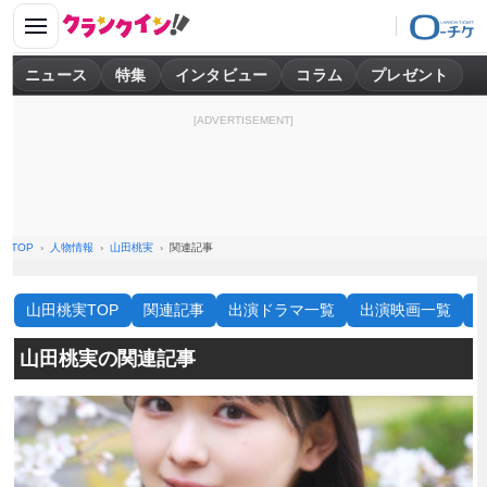
ニュース
特集
インタビュー
コラム
プレゼント
[ADVERTISEMENT]
TOP
人物情報
山田桃実
関連記事
山田桃実TOP
関連記事
出演ドラマ一覧
出演映画一覧
山田桃実の関連記事