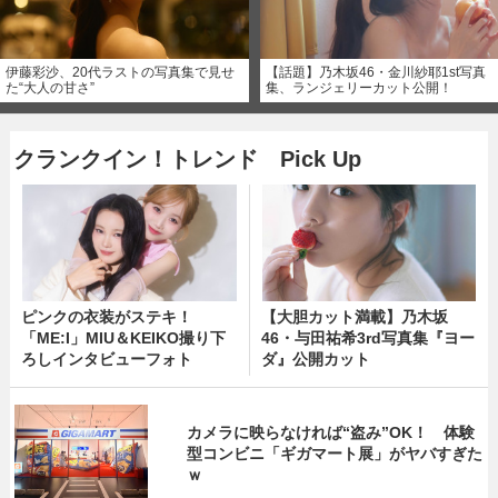
伊藤彩沙、20代ラストの写真集で見せ
【話題】乃木坂46・金川紗耶1st写真
た“大人の甘さ”
集、ランジェリーカット公開！
クランクイン！トレンド Pick Up
ピンクの衣装がステキ！
【大胆カット満載】乃木坂
「ME:I」MIU＆KEIKO撮り下
46・与田祐希3rd写真集『ヨー
ろしインタビューフォト
ダ』公開カット
カメラに映らなければ“盗み”OK！ 体験
型コンビニ「ギガマート展」がヤバすぎた
ｗ