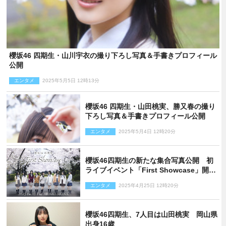
櫻坂46 四期生・山川宇衣の撮り下ろし写真＆手書きプロフィール
公開
エンタメ
2025年5月5日 12時13分
櫻坂46 四期生・山田桃実、勝又春の撮り
下ろし写真＆手書きプロフィール公開
エンタメ
2025年5月4日 12時20分
櫻坂46四期生の新たな集合写真公開 初
ライブイベント「First Showcase」開催
決定
エンタメ
2025年4月25日 12時20分
櫻坂46四期生、7人目は山田桃実 岡山県
出身16歳