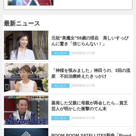
最新ニュース
元祖“美魔女”59歳の現在 美しいすっぴ
んに驚き「信じらんない！」
エンタメ
2026/8/10 17:30
「神様を恨みました」神田うの、3回の流
産 不妊治療終えたきっかけ
エンタメ
2026/8/10 17:30
蒸発した父親に母親が再会したら…貧乏
芸人が明かした衝撃のてん末
エンタメ
2026/8/10 17:30
BOOM BOOM SATELLITES新曲「Brand