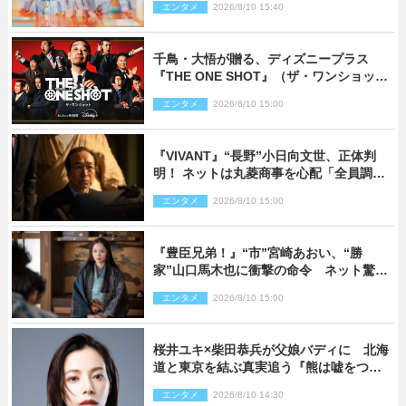
エンタメ
2026/8/10 15:40
千鳥・大悟が贈る、ディズニープラス
『THE ONE SHOT』（ザ・ワンショッ
ト）徹底ガイド！ 今のお笑い界に一石
エンタメ
2026/8/10 15:00
を投じる“真の笑い”を見る大会がついに
開幕
『VIVANT』“長野”小日向文世、正体判
明！ ネットは丸菱商事を心配「全員調べ
た方がいい」「魔境すぎん？？」
エンタメ
2026/8/10 15:00
『豊臣兄弟！』“市”宮崎あおい、“勝
家”山口馬木也に衝撃の命令 ネット驚き
「しびれたなぁ」「激アツ!!」（ネタバレ
エンタメ
2026/8/10 15:00
あり）
桜井ユキ×柴田恭兵が父娘バディに 北海
道と東京を結ぶ真実追う『熊は嘘をつか
ない』2027年春放送
エンタメ
2026/8/10 14:30