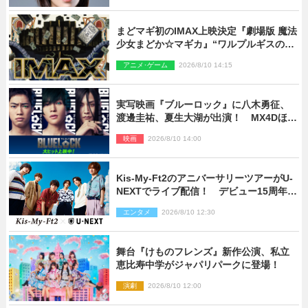
まどマギ初のIMAX上映決定『劇場版 魔法
少女まどか☆マギカ』“ワルプルギスの
夜”モチーフのIMAX版ポスターも完成
アニメ･ゲーム
2026/8/10 14:15
実写映画『ブルーロック』に八木勇征、
渡邊圭祐、夏生大湖が出演！ MX4Dほか
での上映＆応援上映も決定
映画
2026/8/10 14:00
Kis‐My‐Ft2のアニバーサリーツアーがU‐
NEXTでライブ配信！ デビュー15周年の
記念日に開催される特別な公演
エンタメ
2026/8/10 12:30
舞台『けものフレンズ』新作公演、私立
恵比寿中学がジャパリパークに登場！
演劇
2026/8/10 12:00