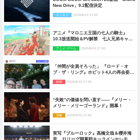
New Drive」9.2配信決定
エンタメ
2026/8/10 17:05
アニメ『マロニエ王国の七人の騎士』
10.3放送開始＆PV解禁 七人兄弟キャス
トに高梨謙吾、川島零士ら
アニメ･ゲーム
2026/8/10 17:00
「仲間が全員そろった」 『ロード・オ
ブ・ザ・リング』ホビット4人の再会姿に
ファン感激
映画
2026/8/10 17:00
“失敗”の価値を問い直す――『メリー・
メリー・メリーゴーランド』開幕！
演劇
2026/8/10 17:00
実写『ブルーロック』高橋文哉＆櫻井海
音、J1リーグ開幕戦キックインセレモニ