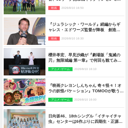
ーに登場＆喜びの声到着
映画
2026/8/10 16:50
『ジュラシック・ワールド』続編からギ
ャレス・エドワーズ監督が降板 創造性
の違い
映画
2026/8/10 16:30
櫻井孝宏、早見沙織が『劇場版「鬼滅の
刃」無限城編 第一章』で何回も観てみた
いシーンとは？ イベントレポート到着
アニメ･ゲーム
2026/8/10 16:10
『映画クレヨンしんちゃん 奇々怪々！オ
ラの妖怪バケ～ション』TOMOOが歌う主
題歌「大人になったら」PV解禁
アニメ･ゲーム
2026/8/10 16:00
日向坂46、18thシングル「イチャイチャ
虫」センターは6作ぶりに四期生・正源司
陽子 新ビジュアル解禁