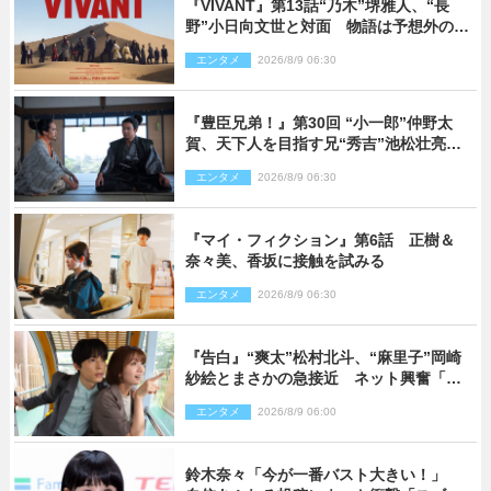
『VIVANT』第13話“乃木”堺雅人、“長
野”小日向文世と対面 物語は予想外の展
開へ
エンタメ
2026/8/9 06:30
『豊臣兄弟！』第30回 “小一郎”仲野太
賀、天下人を目指す兄“秀吉”池松壮亮
と“清須会議”へ
エンタメ
2026/8/9 06:30
『マイ・フィクション』第6話 正樹＆
奈々美、香坂に接触を試みる
エンタメ
2026/8/9 06:30
『告白』“爽太”松村北斗、“麻里子”岡崎
紗絵とまさかの急接近 ネット興奮「そ
の反応は」「いいの!?」（ネタバレあ
エンタメ
2026/8/9 06:00
り）
鈴木奈々「今が一番バスト大きい！」