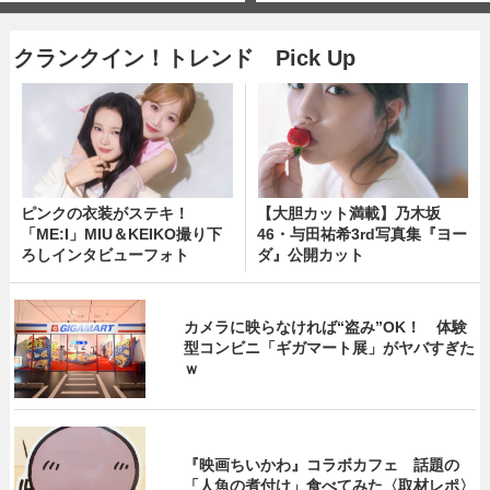
クランクイン！トレンド Pick Up
ピンクの衣装がステキ！
【大胆カット満載】乃木坂
「ME:I」MIU＆KEIKO撮り下
46・与田祐希3rd写真集『ヨー
ろしインタビューフォト
ダ』公開カット
カメラに映らなければ“盗み”OK！ 体験
型コンビニ「ギガマート展」がヤバすぎた
ｗ
『映画ちいかわ』コラボカフェ 話題の
「人魚の煮付け」食べてみた〈取材レポ〉