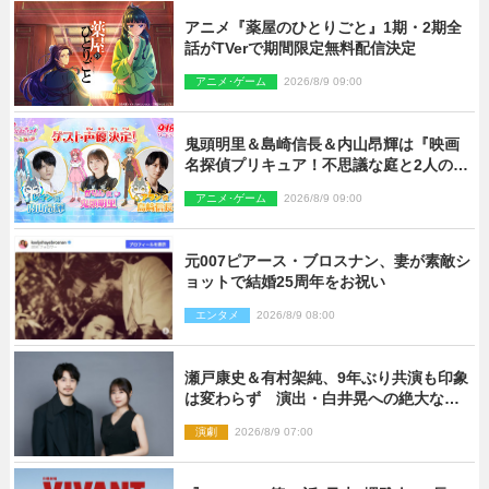
アニメ『薬屋のひとりごと』1期・2期全
話がTVerで期間限定無料配信決定
アニメ･ゲーム
2026/8/9 09:00
鬼頭明里＆島崎信長＆内山昂輝は『映画
名探偵プリキュア！不思議な庭と2人の秘
密』ゲスト声優に決定
アニメ･ゲーム
2026/8/9 09:00
元007ピアース・ブロスナン、妻が素敵シ
ョットで結婚25周年をお祝い
エンタメ
2026/8/9 08:00
瀬戸康史＆有村架純、9年ぶり共演も印象
は変わらず 演出・白井晃への絶大なる
信頼を胸に舞台『キュー』に挑む
演劇
2026/8/9 07:00