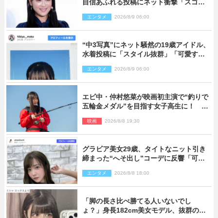
自信あふれる投稿にネット衝撃「スゴ
イ」「写真集を出して欲しい」
エンタメ
2026/8/9 06:00
“中3写真”にネット騒然の19歳アイドル、
水着投稿に「スタイル抜群」「可愛すぎ
る」と絶賛の声
エンタメ
2026/8/9 06:00
エビ中・仲村悠菜が映画初主演で“釣りで
五輪金メダル”を目指す女子高生に！ 映
画『つりこまち』今秋公開
映画
2026/8/8 19:30
グラビア美女29歳、タイトなニット引き
締まった“へそ出し”コーデに反響「可愛
い過ぎる」
エンタメ
2026/8/8 18:00
「脚の長さ比べ勝てる人いないでし
ょ？」身長182cm美女モデル、抜群のプ