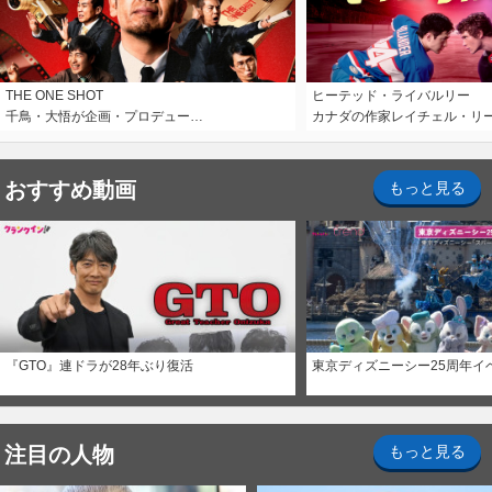
THE ONE SHOT
ヒーテッド・ライバルリー
千鳥・大悟が企画・プロデュー…
カナダの作家レイチェル・リ
おすすめ動画
もっと見る
『GTO』連ドラが28年ぶり復活
東京ディズニーシー25周年イ
注目の人物
もっと見る