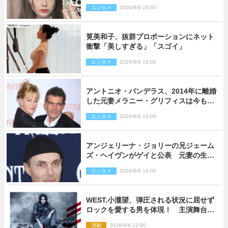
ロポーションにネット衝撃
エンタメ
2026/8/8 18:00
筧美和子、抜群プロポーションにネット
衝撃「美しすぎる」「スゴイ」
エンタメ
2026/8/8 18:00
アントニオ・バンデラス、2014年に離婚
した元妻メラニー・グリフィスは今も
「親友の一人」
エンタメ
2026/8/8 15:00
アンジェリーナ・ジョリーの兄ジェーム
ズ・ヘイヴンがゲイと公表 元妻の生配
信で明らかに
エンタメ
2026/8/8 14:00
WEST.小瀧望、弾圧される状況に屈せず
ロックを愛する男を体現！ 主演舞台
『ロックンロール』ビジュアル解禁
演劇
2026/8/8 12:00