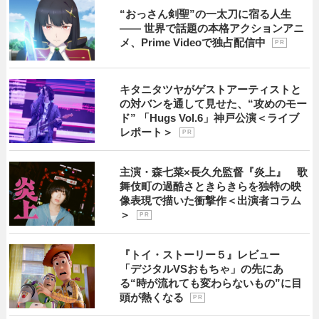
“おっさん剣聖”の一太刀に宿る人生
―― 世界で話題の本格アクションアニ
メ、Prime Videoで独占配信中
P R
キタニタツヤがゲストアーティストと
の対バンを通して見せた、“攻めのモー
ド” 「Hugs Vol.6」神戸公演＜ライブ
レポート＞
P R
主演・森七菜×長久允監督『炎上』 歌
舞伎町の過酷さときらきらを独特の映
像表現で描いた衝撃作＜出演者コラム
＞
P R
『トイ・ストーリー５』レビュー
「デジタルVSおもちゃ」の先にあ
る“時が流れても変わらないもの”に目
頭が熱くなる
P R