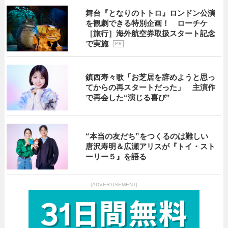
舞台『となりのトトロ』ロンドン公演
を観劇できる特別企画！ ローチケ
［旅行］海外航空券取扱スタート記念
で実施
P R
鎮西寿々歌「お芝居を辞めようと思っ
てからの再スタートだった」 主演作
で再会した“演じる喜び”
“本当の友だち”をつくるのは難しい
唐沢寿明＆広瀬アリスが『トイ・スト
ーリー５』を語る
[ADVERTISEMENT]