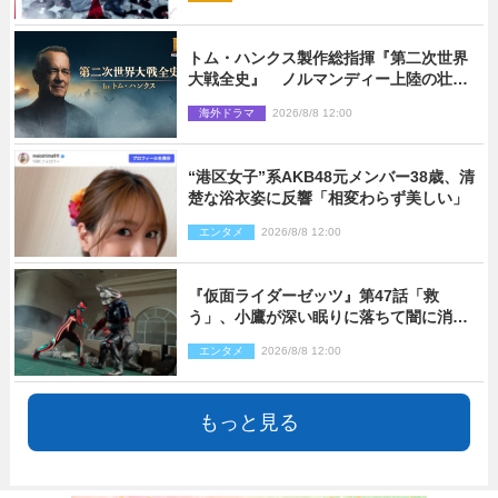
トム・ハンクス製作総指揮『第二次世界
大戦全史』 ノルマンディー上陸の壮絶
な戦場を収めた特別映像解禁
海外ドラマ
2026/8/8 12:00
“港区女子”系AKB48元メンバー38歳、清
楚な浴衣姿に反響「相変わらず美しい」
エンタメ
2026/8/8 12:00
『仮面ライダーゼッツ』第47話「救
う」、小鷹が深い眠りに落ちて闇に消え
る…？
エンタメ
2026/8/8 12:00
もっと見る