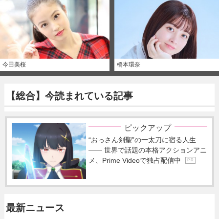
今田美桜
橋本環奈
【総合】今読まれている記事
ピックアップ
“おっさん剣聖”の一太刀に宿る人生
―― 世界で話題の本格アクションアニ
メ、Prime Videoで独占配信中
P R
最新ニュース