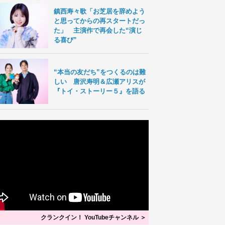
鎮西寿々歌「お芝居を辞めよう
と思ってからの再スタートだっ
た」 主演作で再会した“演じ
る喜び”
“本当の友だち”をつくるのは難
しい 唐沢寿明＆広瀬アリスが
『トイ・ストーリー５』を語る
クランクイン！ YouTubeチャンネル ＞