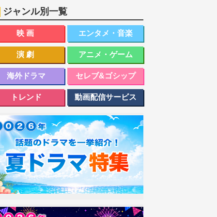
ジャンル別一覧
映画
エンタメ・音楽
演劇
アニメ・ゲーム
海外ドラマ
セレブ&ゴシップ
トレンド
動画配信サービス