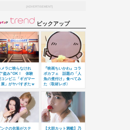
[ADVERTISEMENT]
ピックアップ
カメラに映らなけれ
『映画ちいかわ』コラ
ば“盗み”OK！ 体験
ボカフェ 話題の「人
型コンビニ「ギガマー
魚の煮付け」食べてみ
ト展」がヤバすぎたｗ
た〈取材レポ〉
ピンクの衣装がステ
【大胆カット満載】乃