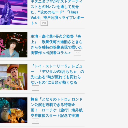
キタニタツヤがゲストアーティ
ストとの対バンを通して見せ
た、“攻めのモード” 「Hugs
Vol.6」神戸公演＜ライブレポー
ト＞
P R
主演・森七菜×長久允監督『炎
上』 歌舞伎町の過酷さときら
きらを独特の映像表現で描いた
衝撃作＜出演者コラム＞
P R
『トイ・ストーリー５』レビュ
ー 「デジタルVSおもちゃ」の
先にある“時が流れても変わら
ないもの”に目頭が熱くなる
P R
舞台『となりのトトロ』ロンド
ン公演を観劇できる特別企
画！ ローチケ［旅行］海外航
空券取扱スタート記念で実施
P R