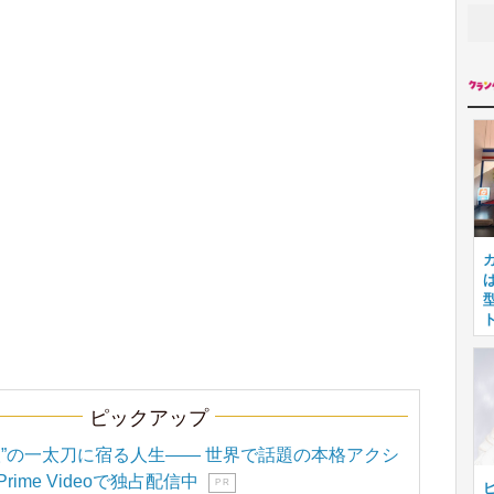
ピックアップ
聖”の一太刀に宿る人生―― 世界で話題の本格アクシ
ime Videoで独占配信中
P R