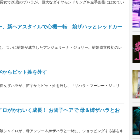
長女で20歳のザハラが、巨大なダイヤモンドリングを左手薬指にはめてい
ー、新ヘアスタイルで心機一転 娘ザハラとレッドカー
え、ついに離婚が成立したアンジェリーナ・ジョリー。離婚成立後初のレ
字からピット姓を外す
長女ザハラが、苗字からピット姓を外し、「ザハラ・マーレー・ジョリ
ロがかわいく成長！ お団子ヘアで 母＆姉ザハラとお
娘シャイロが、母アンジー＆姉ザハラと一緒に、ショッピングする姿をキ