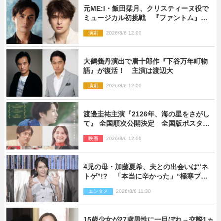
元ME:I・飯田栞月、クリスティーヌ役で
ミュージカル初挑戦 『ファントム』
2027年上演
演劇
2026/8/6 12:00
大鶴義丹演出で唐十郎作『下谷万年町物
語』が復活！ 主演は渡辺大
演劇
2026/8/6 12:00
渡邊圭祐主演『2126年、海の星をさがし
て』 全国順次公開決定 全国版ポスター
解禁
映画
2026/8/6 12:00
4児の母・加藤夏希、夫との出会いは“ネ
トゲ”!? 「本当に辛かった」“極寒プロ
ポーズ”も告白
エンタメ
2026/8/6 11:30
15歳少女が27歳男性に一目ぼれ→交際1ヵ