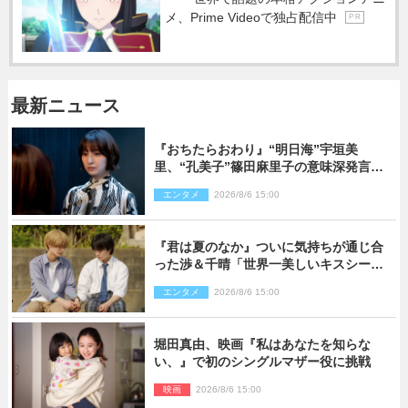
メ、Prime Videoで独占配信中
P R
最新ニュース
『おちたらおわり』“明日海”宇垣美
里、“孔美子”篠田麻里子の意味深発言に
絶句 ネット驚き「まさか」「意外な展
エンタメ
2026/8/6 15:00
開」
『君は夏のなか』ついに気持ちが通じ合
った渉＆千晴「世界一美しいキスシー
ン」「めっちゃキュン」反響続々
エンタメ
2026/8/6 15:00
堀田真由、映画『私はあなたを知らな
い、』で初のシングルマザー役に挑戦
映画
2026/8/6 15:00