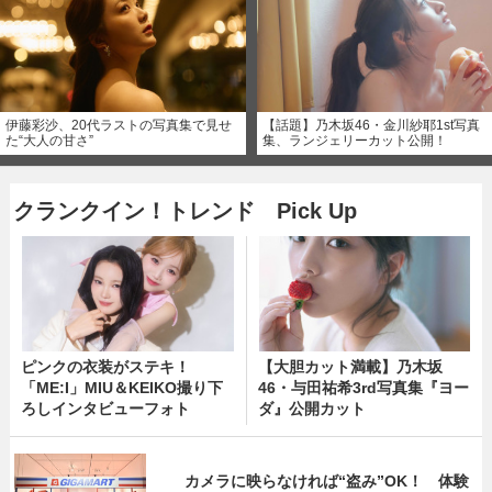
伊藤彩沙、20代ラストの写真集で見せ
【話題】乃木坂46・金川紗耶1st写真
た“大人の甘さ”
集、ランジェリーカット公開！
クランクイン！トレンド Pick Up
ピンクの衣装がステキ！
【大胆カット満載】乃木坂
「ME:I」MIU＆KEIKO撮り下
46・与田祐希3rd写真集『ヨー
ろしインタビューフォト
ダ』公開カット
カメラに映らなければ“盗み”OK！ 体験