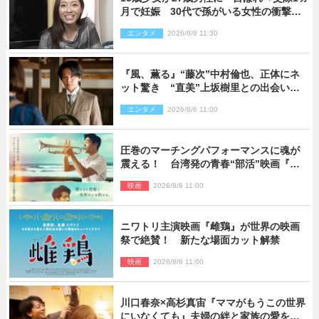
月で妊娠 30代で孫がいる女性の衝撃半
生
エンタメ
2026/8/6 11:30
『風、薫る』“藤次”中村倫也、正体にネ
ット驚き “直美”上坂樹里との出会いに
も反響「力になってくれそう」「仲良く
エンタメ
2026/8/6 11:00
しなよ！」
圧巻のマーチングパフォーマンスに魂が
震える！ 台湾発の青春“部活”映画『進
行曲 マーチングボーイズ』予告解禁
映画
2026/8/6 11:00
ニワトリ主演映画『雌鶏』が世界の映画
祭で絶賛！ 新たな場面カット解禁
映画
2026/8/6 11:00
川口春奈×高杉真宙『ママがもうこの世界
にいなくても』夫婦の絆と家族の愛を映