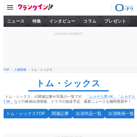
ニュース
特集
インタビュー
コラム
プレゼント
[ADVERTISEMENT]
TOP
人物情報
トム・シックス
トム・シックス
「トム・シックス」の関連記事や写真の一覧です。
「ムカデ人間 4K」
「ムカデ人
間 4K」
などの映画出演情報、ドラマの放送予定、最新ニュースも随時更新中！
トム・シックスTOP
関連記事
出演作品一覧
出演映画一覧