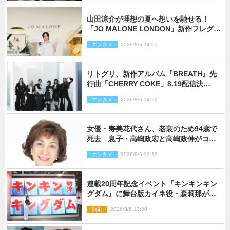
山田涼介が理想の夏へ想いを馳せる！
「JO MALONE LONDON」新作フレグラ
ンスを体験
エンタメ
2026/8/6 14:55
リトグリ、新作アルバム『BREATH』先
行曲「CHERRY COKE」8.19配信決
定！ eill書き下ろしのラブソング
エンタメ
2026/8/6 14:20
女優・寿美花代さん、老衰のため94歳で
死去 息子・高嶋政宏と高嶋政伸がコメ
ント「いつもユーモアを忘れない明るく
エンタメ
2026/8/6 13:10
優しい母でした」
連載20周年記念イベント『キンキンキン
グダム』に舞台版カイネ役・森莉那が潜
入！【密着レポート】
演劇
2026/8/6 13:00