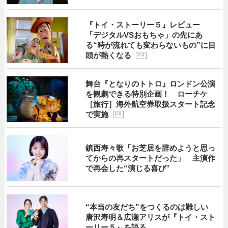
『トイ・ストーリー５』レビュー
「デジタルVSおもちゃ」の先にあ
る“時が流れても変わらないもの”に目
頭が熱くなる
P R
舞台『となりのトトロ』ロンドン公演
を観劇できる特別企画！ ローチケ
［旅行］海外航空券取扱スタート記念
で実施
P R
鎮西寿々歌「お芝居を辞めようと思っ
てからの再スタートだった」 主演作
で再会した“演じる喜び”
“本当の友だち”をつくるのは難しい
唐沢寿明＆広瀬アリスが『トイ・スト
ーリー５』を語る