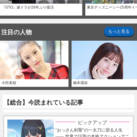
『GTO』連ドラが28年ぶり復活
東京ディズニーシー25周年イ
注目の人物
もっと見る
今田美桜
橋本環奈
【総合】今読まれている記事
ピックアップ
“おっさん剣聖”の一太刀に宿る人生
―― 世界で話題の本格アクションアニ