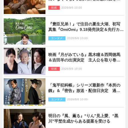
す場面写真公開
映画
2026/8/6 10:00
『豊臣兄弟！』で注目の夏生大湖、初写
真集『OmiOmi』9.18発売決定＆先行カッ
ト解禁
エンタメ
2026/8/6 10:00
映画『月がみている』黒木瞳＆西岡徳馬
＆吉田羊の出演決定 主人公を取り巻く
重要人物を演じる
映画
2026/8/6 10:00
「鬼平犯科帳」シリーズ最新作『本所の
銕』＆『密告』放送・配信日決定 過去
と現在が繋がるビジュアルも解禁
エンタメ
2026/8/6 10:00
明日の『風、薫る』“りん”見上愛、“黒
川”平埜生成からある提案を受ける