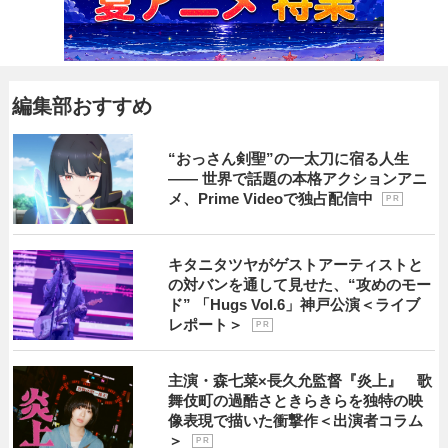
編集部おすすめ
“おっさん剣聖”の一太刀に宿る人生
―― 世界で話題の本格アクションアニ
メ、Prime Videoで独占配信中
P R
キタニタツヤがゲストアーティストと
の対バンを通して見せた、“攻めのモー
ド” 「Hugs Vol.6」神戸公演＜ライブ
レポート＞
P R
主演・森七菜×長久允監督『炎上』 歌
舞伎町の過酷さときらきらを独特の映
像表現で描いた衝撃作＜出演者コラム
＞
P R