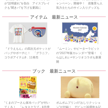
が“説明疲れ”を告白 アイスブレイ
ャンペーン」開催中！ 若隆景ら人
クも“聞きパ”を下げる要因に
気力士たちのサイン入りグッズも
アイテム 最新ニュース
『ドラえもん』の四次元ポケットが
『ムーミン』やピーターラビット
バッグやポーチに！ 「グラニフ」
の“2027年版カレンダー”登場！ く
コラボアイテム8．11発売
らはしれい×サンリオコラボも新展
開
ブック 最新ニュース
“くまのプーさん保冷バッグ”が付い
ポムポムプリンの“おしりクッショ
てくる！ 「レタスクラブ」8月増
ン”が付録！ デビュー30周年を記