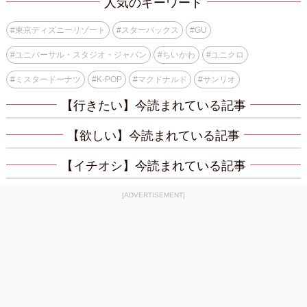
人気のキーワード
#
東京ディズニーリゾート
#
スターバックス
#
GU
#
ユニバーサル・スタジオ・ジャパン
#
ちいかわ
#
ユニクロ
#
ミスタードーナツ
#
K-POP
#
マクドナルド
#
サンリオ
【行きたい】今読まれている記事
【欲しい】今読まれている記事
【イチオシ】今読まれている記事
[ADVERTISEMENT]