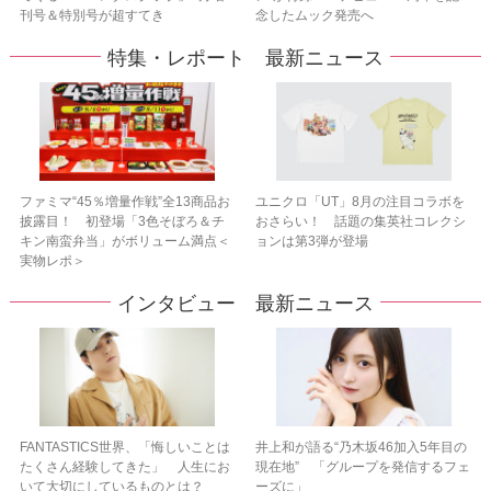
刊号＆特別号が超すてき
念したムック発売へ
特集・レポート 最新ニュース
ファミマ“45％増量作戦”全13商品お
ユニクロ「UT」8月の注目コラボを
披露目！ 初登場「3色そぼろ＆チ
おさらい！ 話題の集英社コレクシ
キン南蛮弁当」がボリューム満点＜
ョンは第3弾が登場
実物レポ＞
インタビュー 最新ニュース
FANTASTICS世界、「悔しいことは
井上和が語る“乃木坂46加入5年目の
たくさん経験してきた」 人生にお
現在地” 「グループを発信するフェ
いて大切にしているものとは？
ーズに」