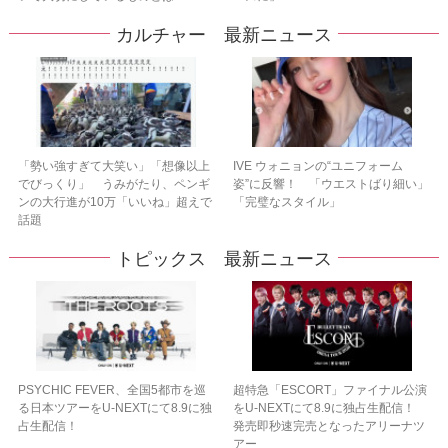
カルチャー 最新ニュース
「勢い強すぎて大笑い」「想像以上
IVE ウォニョンの“ユニフォーム
でびっくり」 うみがたり、ペンギ
姿”に反響！ 「ウエストばり細い」
ンの大行進が10万「いいね」超えで
「完璧なスタイル」
話題
トピックス 最新ニュース
PSYCHIC FEVER、全国5都市を巡
超特急「ESCORT」ファイナル公演
る日本ツアーをU‐NEXTにて8.9に独
をU-NEXTにて8.9に独占生配信！
占生配信！
発売即秒速完売となったアリーナツ
アー