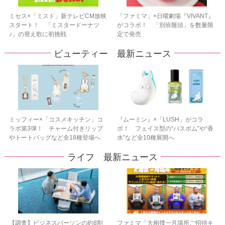
ミセス×「ミスド」新テレビCM放映
「ファミマ」×日曜劇場『VIVANT』
スタート！ 「ミスタードーナツ
がコラボ！ 「別班饅頭」を数量限
♪」の替え歌に初挑戦
定で発売
ビューティー 最新ニュース
ミッフィー×「コスメキッチン」コ
『ムーミン』×「LUSH」がコラ
ラボ第3弾！ チャーム付きリップ
ボ！ フェイス型の“バスボム”や“香
やトートバッグなど全18種登場へ
水”など全10種展開へ
ライフ 最新ニュース
【調査】ビジネスパーソンの約8割
ファミマ「大相撲一月場所ご招待キ