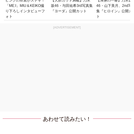
ピンクの衣装がステキ！
【大胆カット満載】乃木
【渾身の一冊】乃木坂
「ME:I」MIU＆KEIKO撮
坂46・与田祐希3rd写真集
46・山下美月、2nd写
り下ろしインタビューフ
『ヨーダ』公開カット
集『ヒロイン』公開カ
ォト
ト
[ADVERTISEMENT]
あわせて読みたい！