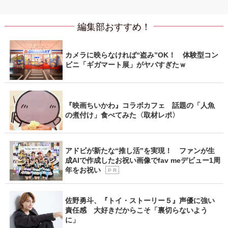
編集部おすすめ！
カメラに映らなければ“盗み”OK！ 体験型コン
ビニ「ギガマート展」がヤバすぎたｗ
『映画ちいかわ』コラボカフェ 話題の「人魚
の煮付け」食べてみた〈取材レポ〉
アドビが新たな“推し活”を実現！ ファンが生
成AIで作成したお祝い画像でfav meデビュー1周
年をお祝い
P R
佐野勇斗、『トイ・ストーリー５』声優に強い
責任感 大好きだからこそ「裏切らないよう
に」