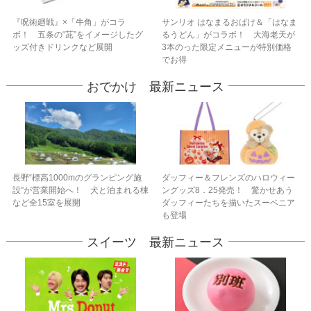
『呪術廻戦』×「牛角」がコラ
サンリオ はなまるおばけ＆「はなま
ボ！ 五条の“茈”をイメージしたグ
るうどん」がコラボ！ 大海老天が
ッズ付きドリンクなど展開
3本のった限定メニューが特別価格
でお得
おでかけ 最新ニュース
長野“標高1000mのグランピング施
ダッフィー＆フレンズのハロウィー
設”が営業開始へ！ 犬と泊まれる棟
ングッズ8．25発売！ 驚かせあう
など全15室を展開
ダッフィーたちを描いたスーベニア
も登場
スイーツ 最新ニュース