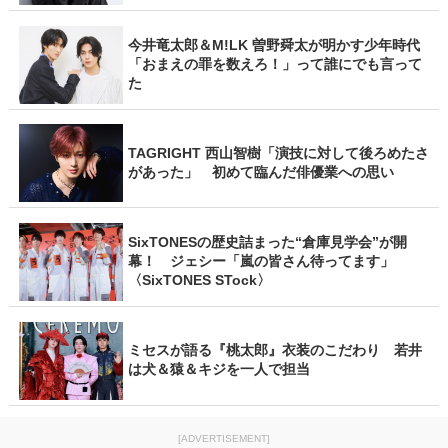
今井竜太郎＆M!LK 曽野舜太が明かす少年時代
「おまえの罪を数えろ！」って誰にでも言って
た
TAGRIGHT 西山智樹「演技に対して後ろめたさ
があった」 初めて臨んだ俳優業への思い
SixTONESの歴史詰まった“倉庫見学会”が開
幕！ ジェシー「嵐の皆さん待ってます」
〈SixTONES STock〉
ミセスが語る『桃太郎』衣装のこだわり 若井
は犬＆猿＆キジを一人で担当
[ADVERTISEMENT]