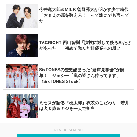
今井竜太郎＆M!LK 曽野舜太が明かす少年時代
「おまえの罪を数えろ！」って誰にでも言って
た
TAGRIGHT 西山智樹「演技に対して後ろめたさ
があった」 初めて臨んだ俳優業への思い
SixTONESの歴史詰まった“倉庫見学会”が開
幕！ ジェシー「嵐の皆さん待ってます」
〈SixTONES STock〉
ミセスが語る『桃太郎』衣装のこだわり 若井
は犬＆猿＆キジを一人で担当
[ADVERTISEMENT]