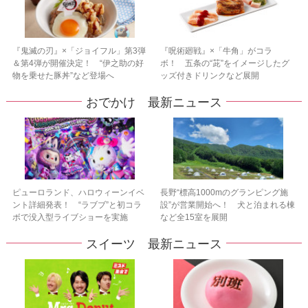
『鬼滅の刃』×「ジョイフル」第3弾
『呪術廻戦』×「牛角」がコラ
＆第4弾が開催決定！ “伊之助の好
ボ！ 五条の“茈”をイメージしたグ
物を乗せた豚丼”など登場へ
ッズ付きドリンクなど展開
おでかけ 最新ニュース
ピューロランド、ハロウィーンイベ
長野“標高1000mのグランピング施
ント詳細発表！ “ラブブ”と初コラ
設”が営業開始へ！ 犬と泊まれる棟
ボで没入型ライブショーを実施
など全15室を展開
スイーツ 最新ニュース