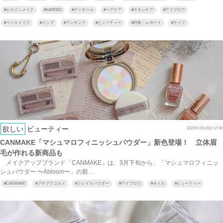
#
ヒロインメイク
#
KANEBO
#
ディオール
#
ヘアケア
#
スキンケア
#
アイブロウ
#
ベースメイク
#
リップ
#
ランキング
#
ビューティー
#
特集・レポート
#
ライフ
欲しい
ビューティー
2023年3月24日 17:30
CANMAKE「マシュマロフィニッシュパウダー」新色登場！ 立体眉
毛が作れる新商品も
メイクアップブランド「CANMAKE」は、3月下旬から、「マシュマロフィニッ
シュパウダー 〜Abloom〜」の新…
#
CANMAKE
#
プチプラコスメ
#
フェイスパウダー
#
アイブロウ
#
ネイル
#
ビューティー