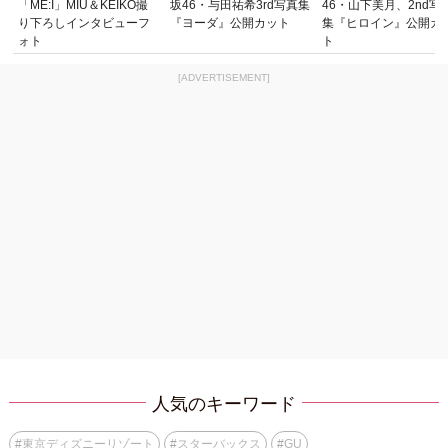
「ME:I」MIU＆KEIKO撮
坂46・与田祐希3rd写真集
46・山下美月、2nd写
り下ろしインタビューフ
『ヨーダ』公開カット
集『ヒロイン』公開カ
ォト
ト
[ADVERTISEMENT]
人気のキーワード
#
東京ディズニーリゾート
#
スターバックス
#
GU