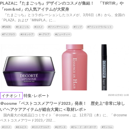
PLAZAに『たまごっち』デザインのコスメが集結！ 「TIRTIR」や
「rom＆nd」の人気アイテムが大変身
『たまごっち』とコラボレーションしたコスメが、3月6日（木）から、全国の
「PLAZA」および「MINiPLA」に…
#
PLAZA
#
たまごっち
#
コスメ
#
ファンデーション
#
リップ
#
アイシャドウパレット
#
アイブロウ
#
スキンケア
#
ヘアケア
#
ビューティー
イチオシ！
特集･レポート
2023年12月9日 11:00
＠cosme「ベストコスメアワード2023」発表！ 歴史上“非常に珍し
い”ヘアケアアイテムが総合大賞に＜取材レポ＞
国内最大の化粧品口コミサイト「＠cosme」は、12月7日（木）に、「＠cosme
ベストコスメアワード2023／202…
#
コスメ
#
オルビス
#
コスメデコルテ
#
セザンヌ
#
クレ・ド・ポー ボーテ
#
ランコム