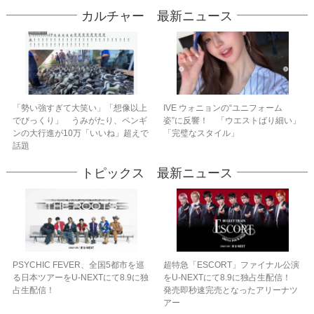
カルチャー 最新ニュース
「勢い強すぎて大笑い」「想像以上
IVE ウォニョンの“ユニフォーム
でびっくり」 うみがたり、ペンギ
姿”に反響！ 「ウエストばり細い」
ンの大行進が10万「いいね」超えで
「完璧なスタイル」
話題
トピックス 最新ニュース
PSYCHIC FEVER、全国5都市を巡
超特急「ESCORT」ファイナル公演
る日本ツアーをU‐NEXTにて8.9に独
をU-NEXTにて8.9に独占生配信！
占生配信！
発売即秒速完売となったアリーナツ
アー