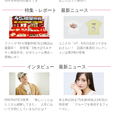
刊号＆特別号が超すてき
念したムック発売へ
特集・レポート 最新ニュース
ファミマ“45％増量作戦”全13商品お
ユニクロ「UT」8月の注目コラボを
披露目！ 初登場「3色そぼろ＆チ
おさらい！ 話題の集英社コレクシ
キン南蛮弁当」がボリューム満点＜
ョンは第3弾が登場
実物レポ＞
インタビュー 最新ニュース
FANTASTICS世界、「悔しいことは
井上和が語る“乃木坂46加入5年目の
たくさん経験してきた」 人生にお
現在地” 「グループを発信するフェ
いて大切にしているものとは？
ーズに」