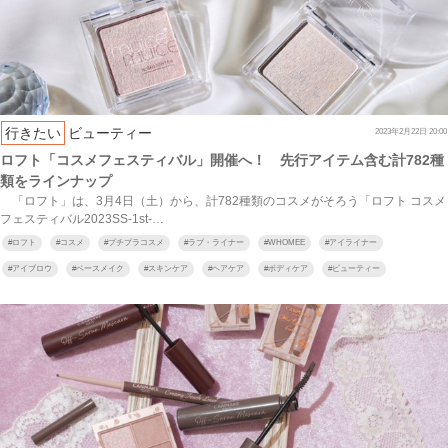
行きたい
ビューティー
2023年2月22日 20:00
ロフト「コスメフェスティバル」開催へ！ 先行アイテム含む計782種
類をラインナップ
「ロフト」は、3月4日（土）から、計782種類のコスメがそろう「ロフト コスメ
フェスティバル2023SS‐1st‐…
#
ロフト
#
コスメ
#
プチプラコスメ
#
ラブ・ライナー
#
WHOMEE
#
アイライナー
#
アイブロウ
#
ベースメイク
#
スキンケア
#
ヘアケア
#
ボディケア
#
ビューティー