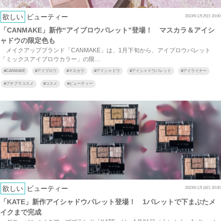
欲しい
ビューティー
2023年1月25日 20:00
「CANMAKE」新作“アイブロウパレット”登場！ マスカラ＆アイシ
ャドウの限定色も
メイクアップブランド「CANMAKE」は、1月下旬から、アイブロウパレット
「ミックスアイブロウカラー」の限…
#
CANMAKE
#
アイブロウ
#
マスカラ
#
アイシャドウ
#
アイシャドウパレット
#
アイライナー
#
プチプラコスメ
#
コスメ
#
ビューティー
欲しい
ビューティー
2023年1月18日 20:00
「KATE」新作アイシャドウパレット登場！ 1パレットで下まぶたメ
イクまで完成