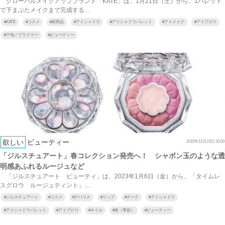
グローバルメイクアップブランド「KATE」は、1月21日（土）から、1パレット
で下まぶたメイクまで完成する…
#
KATE
#
コスメ
#
新商品
#
アイシャドウ
#
アイシャドウパレット
#
アイメイク
#
アイブロウ
#
下地／プライマー
#
ビューティー
欲しい
ビューティー
2022年12月23日 20:00
「ジルスチュアート」春コレクション発売へ！ シャボン玉のような透
明感あふれるルージュなど
「ジルスチュアート ビューティ」は、2023年1月6日（金）から、「タイムレ
スグロウ ルージュティント」…
#
ジルスチュアート
#
コスメ
#
デパコス
#
リップ
#
チーク
#
アイシャドウ
#
アイシャドウパレット
#
アイブロウ
#
ネイル
#
春（季節）
#
ビューティー