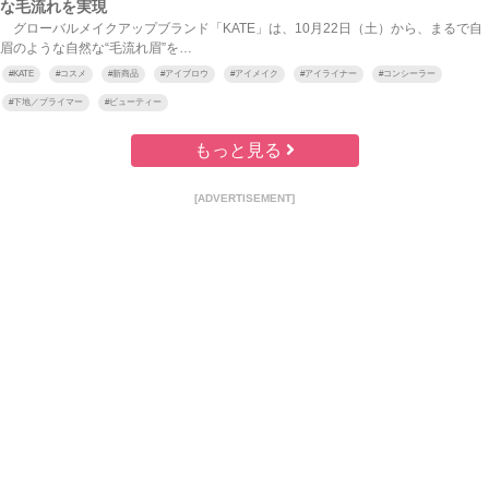
な毛流れを実現
グローバルメイクアップブランド「KATE」は、10月22日（土）から、まるで自
眉のような自然な“毛流れ眉”を…
#
KATE
#
コスメ
#
新商品
#
アイブロウ
#
アイメイク
#
アイライナー
#
コンシーラー
#
下地／プライマー
#
ビューティー
もっと見る
[ADVERTISEMENT]