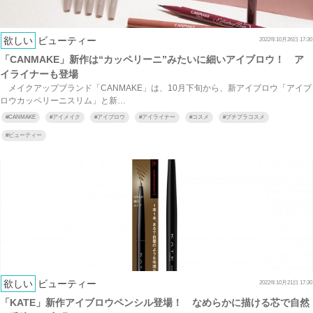
欲しい
ビューティー
2022年10月26日 17:30
「CANMAKE」新作は“カッペリーニ”みたいに細いアイブロウ！ ア
イライナーも登場
メイクアップブランド「CANMAKE」は、10月下旬から、新アイブロウ「アイブ
ロウカッペリーニスリム」と新…
#
CANMAKE
#
アイメイク
#
アイブロウ
#
アイライナー
#
コスメ
#
プチプラコスメ
#
ビューティー
欲しい
ビューティー
2022年10月21日 17:30
「KATE」新作アイブロウペンシル登場！ なめらかに描ける芯で自然