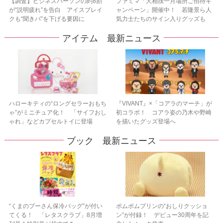
【調査】ビジネスパーソンの約8割
ファミマ「大相撲一月場所ご招待キ
が“説明疲れ”を告白 アイスブレイ
ャンペーン」開催中！ 若隆景ら人
クも“聞きパ”を下げる要因に
気力士たちのサイン入りグッズも
アイテム 最新ニュース
ハローキティの“ロングセラーおもち
『VIVANT』×「コアラのマーチ」が
ゃ”がミニチュア化！ 「サイフおし
初コラボ！ コアラ姿の乃木や野崎
ゃれ」などカプセルトイに登場
を描いたグッズ登場へ
ブック 最新ニュース
“くまのプーさん保冷バッグ”が付い
ポムポムプリンの“おしりクッショ
てくる！ 「レタスクラブ」8月増
ン”が付録！ デビュー30周年を記