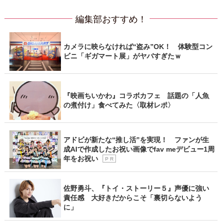
編集部おすすめ！
カメラに映らなければ“盗み”OK！ 体験型コン
ビニ「ギガマート展」がヤバすぎたｗ
『映画ちいかわ』コラボカフェ 話題の「人魚
の煮付け」食べてみた〈取材レポ〉
アドビが新たな“推し活”を実現！ ファンが生
成AIで作成したお祝い画像でfav meデビュー1周
年をお祝い
P R
佐野勇斗、『トイ・ストーリー５』声優に強い
責任感 大好きだからこそ「裏切らないよう
に」