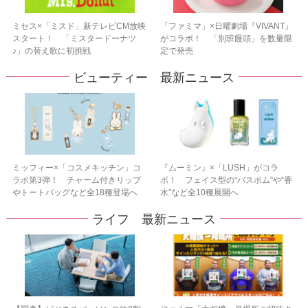
ミセス×「ミスド」新テレビCM放映
「ファミマ」×日曜劇場『VIVANT』
スタート！ 「ミスタードーナツ
がコラボ！ 「別班饅頭」を数量限
♪」の替え歌に初挑戦
定で発売
ビューティー 最新ニュース
ミッフィー×「コスメキッチン」コ
『ムーミン』×「LUSH」がコラ
ラボ第3弾！ チャーム付きリップ
ボ！ フェイス型の“バスボム”や“香
やトートバッグなど全18種登場へ
水”など全10種展開へ
ライフ 最新ニュース