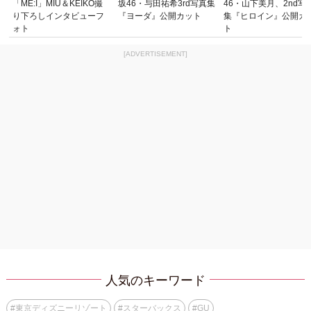
「ME:I」MIU＆KEIKO撮
坂46・与田祐希3rd写真集
46・山下美月、2nd写
り下ろしインタビューフ
『ヨーダ』公開カット
集『ヒロイン』公開カ
ォト
ト
[ADVERTISEMENT]
人気のキーワード
#
東京ディズニーリゾート
#
スターバックス
#
GU