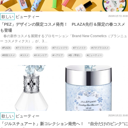
欲しい
ビューティー
2023年3月7日 20:00
「PEZ」デザインの限定コスメ発売！ PLAZA先行＆限定の春コスメ
も登場
春の新作コスメを展開するプロモーション「Brand New Cosmetics（ブランニュ
ー コスメティクス）」が、3…
#
PLAZA
#
アイライナー
#
マスカラ
#
アイシャドウ
#
アイメイク
#
プチプラコスメ
#
韓国コスメ
#
コスメ
#
スキンケア
#
ヘアケア
#
春（季節）
#
ビューティー
欲しい
ビューティー
2023年3月2日 20:00
「ジルスチュアート」新コレクション発売へ！ “自分だけのピンク”に