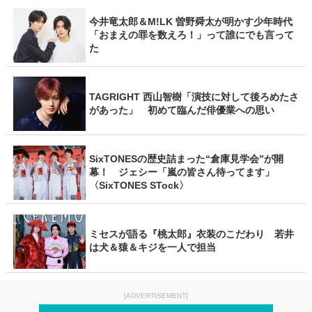
今井竜太郎＆M!LK 曽野舜太が明かす少年時代
「おまえの罪を数えろ！」って誰にでも言って
た
TAGRIGHT 西山智樹「演技に対して後ろめたさ
があった」 初めて臨んだ俳優業への思い
SixTONESの歴史詰まった“倉庫見学会”が開
幕！ ジェシー「嵐の皆さん待ってます」
〈SixTONES STock〉
ミセスが語る『桃太郎』衣装のこだわり 若井
は犬＆猿＆キジを一人で担当
[ADVERTISEMENT]