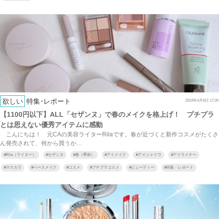
欲しい
特集･レポート
2024年4月6日 17:00
【1100円以下】ALL「セザンヌ」で春のメイクを格上げ！ プチプラ
とは思えない優秀アイテムに感動
こんにちは！ 元CAの美容ライターRilaです。春が近づくと新作コスメがたくさ
ん発売されて、何から買うか…
#
Rila（ライター）
#
セザンヌ
#
春（季節）
#
アイメイク
#
アイシャドウ
#
アイライナー
#
マスカラ
#
ベースメイク
#
コスメ
#
プチプラコスメ
#
ビューティー
#
特集・レポート