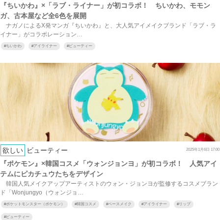
『ちいかわ』×「ラブ・ライナー」が初コラボ！ ちいかわ、モモン
ガ、古本屋など全6色を展開
ナガノによるX発マンガ『ちいかわ』と、大人気アイメイクブランド「ラブ・ラ
イナー」がコラボレーション…
#
ちいかわ
#
アイライナー
#
ビューティー
欲しい
ビューティー
2025年1月6日 17:00
『ポケモン』×韓国コスメ「ウォンジョンヨ」が初コラボ！ 人気アイ
テムにピカチュウたちをデザイン
韓国人気メイクアップアーティストのウォン・ジョンヨが監修するコスメブラン
ド「Wonjungyo（ウォンジョ…
#
ポケットモンスター（ポケモン）
#
韓国コスメ
#
ベースメイク
#
アイライナー
#
リップ
#
ビューティー