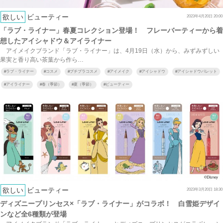
欲しい
ビューティー
2023年4月20日 20:00
「ラブ・ライナー」春夏コレクション登場！ フレーバーティーから着
想したアイシャドウ＆アイライナー
アイメイクブランド「ラブ・ライナー」は、4月19日（水）から、みずみずしい
果実と香り高い茶葉から作ら…
#
ラブ・ライナー
#
コスメ
#
プチプラコスメ
#
アイメイク
#
アイシャドウ
#
アイシャドウパレット
#
アイライナー
#
春（季節）
#
夏（季節）
#
ビューティー
欲しい
ビューティー
2023年3月20日 18:30
ディズニープリンセス×「ラブ・ライナー」がコラボ！ 白雪姫デザイ
ンなど全6種類が登場