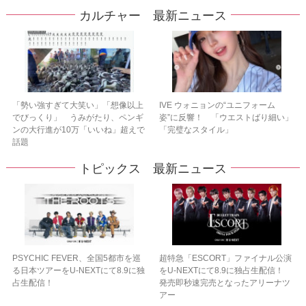
カルチャー 最新ニュース
「勢い強すぎて大笑い」「想像以上
IVE ウォニョンの“ユニフォーム
でびっくり」 うみがたり、ペンギ
姿”に反響！ 「ウエストばり細い」
ンの大行進が10万「いいね」超えで
「完璧なスタイル」
話題
トピックス 最新ニュース
PSYCHIC FEVER、全国5都市を巡
超特急「ESCORT」ファイナル公演
る日本ツアーをU‐NEXTにて8.9に独
をU-NEXTにて8.9に独占生配信！
占生配信！
発売即秒速完売となったアリーナツ
アー