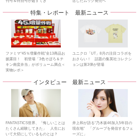
刊号＆特別号が超すてき
念したムック発売へ
特集・レポート 最新ニュース
ファミマ“45％増量作戦”全13商品お
ユニクロ「UT」8月の注目コラボを
披露目！ 初登場「3色そぼろ＆チ
おさらい！ 話題の集英社コレクシ
キン南蛮弁当」がボリューム満点＜
ョンは第3弾が登場
実物レポ＞
インタビュー 最新ニュース
FANTASTICS世界、「悔しいことは
井上和が語る“乃木坂46加入5年目の
たくさん経験してきた」 人生にお
現在地” 「グループを発信するフェ
いて大切にしているものとは？
ーズに」