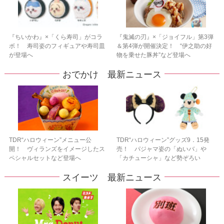
『ちいかわ』×「くら寿司」がコラ
『鬼滅の刃』×「ジョイフル」第3弾
ボ！ 寿司姿のフィギュアや寿司皿
＆第4弾が開催決定！ “伊之助の好
が登場へ
物を乗せた豚丼”など登場へ
おでかけ 最新ニュース
TDR“ハロウィーン”メニュー公
TDR“ハロウィーン”グッズ9．15発
開！ ヴィランズをイメージしたス
売！ パジャマ姿の「ぬいバ」や
ペシャルセットなど登場へ
「カチューシャ」など勢ぞろい
スイーツ 最新ニュース