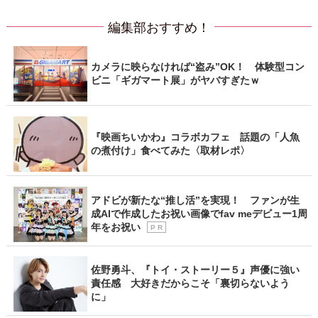
編集部おすすめ！
カメラに映らなければ“盗み”OK！ 体験型コン
ビニ「ギガマート展」がヤバすぎたｗ
『映画ちいかわ』コラボカフェ 話題の「人魚
の煮付け」食べてみた〈取材レポ〉
アドビが新たな“推し活”を実現！ ファンが生
成AIで作成したお祝い画像でfav meデビュー1周
年をお祝い
P R
佐野勇斗、『トイ・ストーリー５』声優に強い
責任感 大好きだからこそ「裏切らないよう
に」