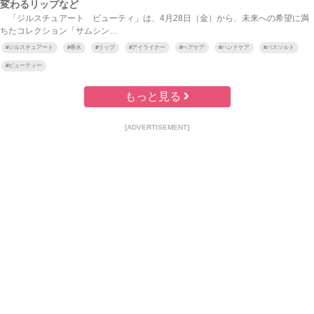
変わるリップなど
「ジルスチュアート ビューティ」は、4月28日（金）から、未来への希望に満
ちたコレクション「サムシン…
#
ジルスチュアート
#
香水
#
リップ
#
アイライナー
#
ヘアケア
#
ハンドケア
#
バスソルト
#
ビューティー
もっと見る
[ADVERTISEMENT]