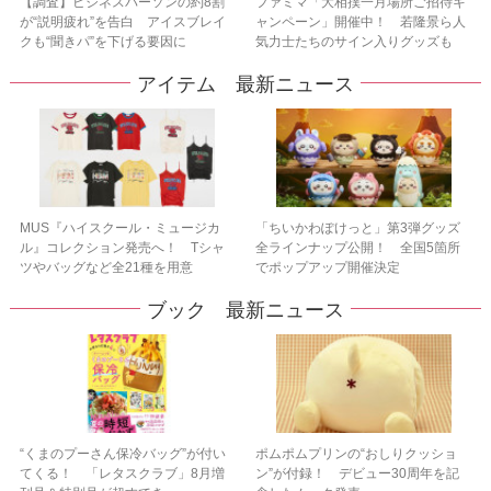
【調査】ビジネスパーソンの約8割
ファミマ「大相撲一月場所ご招待キ
が“説明疲れ”を告白 アイスブレイ
ャンペーン」開催中！ 若隆景ら人
クも“聞きパ”を下げる要因に
気力士たちのサイン入りグッズも
アイテム 最新ニュース
MUS『ハイスクール・ミュージカ
「ちいかわぽけっと」第3弾グッズ
ル』コレクション発売へ！ Tシャ
全ラインナップ公開！ 全国5箇所
ツやバッグなど全21種を用意
でポップアップ開催決定
ブック 最新ニュース
“くまのプーさん保冷バッグ”が付い
ポムポムプリンの“おしりクッショ
てくる！ 「レタスクラブ」8月増
ン”が付録！ デビュー30周年を記