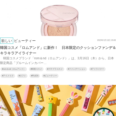
欲しい
ビューティー
2023年3月13日 20:00
韓国コスメ「ロムアンド」に新作！ 日本限定のクッションファンデ＆
キラキラアイライナー
韓国コスメブランド「rom＆nd（ロムアンド）」は、3月16日（木）から、日本
限定商品「ブルームインカバー…
#
rom＆nd（ロムアンド）
#
韓国コスメ
#
プチプラコスメ
#
ファンデーション
#
アイライナー
#
アイメイク
#
ロフト
#
PLAZA
#
ビューティー