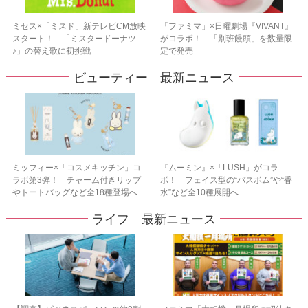
ミセス×「ミスド」新テレビCM放映
「ファミマ」×日曜劇場『VIVANT』
スタート！ 「ミスタードーナツ
がコラボ！ 「別班饅頭」を数量限
♪」の替え歌に初挑戦
定で発売
ビューティー 最新ニュース
ミッフィー×「コスメキッチン」コ
『ムーミン』×「LUSH」がコラ
ラボ第3弾！ チャーム付きリップ
ボ！ フェイス型の“バスボム”や“香
やトートバッグなど全18種登場へ
水”など全10種展開へ
ライフ 最新ニュース