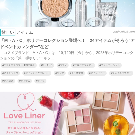
欲しい
アイテム
2023年10月1日 10:00
「M・A・C」ホリデーコレクション登場へ！ 24アイテムがそろう“ア
ドベントカレンダー”など
コスメブランド「M・A・C」は、10月20日（金）から、2023年ホリデーコレク
ションの「第一弾ホリデーキッ…
#
クリスマスコフレ【2023年】
#
M・A・C
#
コスメ
#
下地／プライマー
#
ファンデーション
#
アイシャドウ
#
アイシャドウパレット
#
リップ
#
クリスマス
#
アイライナー
#
フェイスパウダー
#
デパコス
#
アイテム
#
ライフ