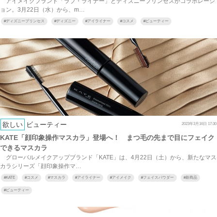
アイメイクブランド「ラブ・ライナー」とディズニープリンセスがコラボレーシ
ョン。3月22日（水）から、m…
#
ディズニープリンセス
#
ディズニー
#
アイライナー
#
コスメ
#
ビューティー
欲しい
ビューティー
2023年3月16日 17:30
KATE「顔印象操作マスカラ」登場へ！ まつ毛の先まで目にフェイク
できるマスカラ
グローバルメイクアップブランド「KATE」は、4月22日（土）から、新たなマス
カラシリーズ「顔印象操作マ…
#
KATE
#
コスメ
#
マスカラ
#
アイライナー
#
アイメイク
#
フェイスパウダー
#
新商品
#
ビューティー