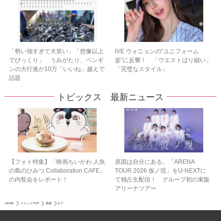
「勢い強すぎて大笑い」「想像以上
IVE ウォニョンの“ユニフォーム
でびっくり」 うみがたり、ペンギ
姿”に反響！ 「ウエストばり細い」
ンの大行進が10万「いいね」越えで
「完璧なスタイル」
話題
トピックス 最新ニュース
【フォト特集】「映画ちいかわ 人魚
原因は自分にある。「ARENA
の島のひみつ Collaboration CAFE」
TOUR 2026 仮ノ現」をU-NEXTに
の内覧会をレポート！
て独占生配信！ グループ初の東阪
アリーナツアー
HOME
トレンドTOP
検索
タグ