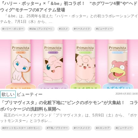
『ハリー・ポッター』×「＆be」初コラボ！ “ホグワーツ4寮”や“ヘド
ウィグ”モチーフの8アイテム登場
「＆be」は、25周年を迎えた『ハリー・ポッター』との初コラボレーションアイ
テムを、7月1日（水）から、…
#
ハリー・ポッター
#
＆be（アンドビー）
#
コスメ
#
ベースメイク
#
ビューティー
欲しい
ビューティー
2026年4月30日 18:00
「プリマヴィスタ」の化粧下地に“ピンクのポケモン”が大集結！ コラ
ボパッケージの洗顔料も展開へ
花王のベースメイクブランド「プリマヴィスタ」は、5月9日（土）から、『ポケ
ットモンスター』とコラボレ…
#
ポケットモンスター（ポケモン）
#
下地／プライマー
#
ベースメイク
#
スキンケア
#
ビューティー