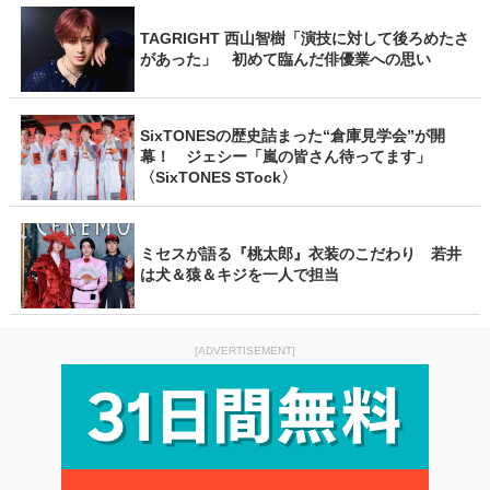
TAGRIGHT 西山智樹「演技に対して後ろめたさ
があった」 初めて臨んだ俳優業への思い
SixTONESの歴史詰まった“倉庫見学会”が開
幕！ ジェシー「嵐の皆さん待ってます」
〈SixTONES STock〉
ミセスが語る『桃太郎』衣装のこだわり 若井
は犬＆猿＆キジを一人で担当
[ADVERTISEMENT]