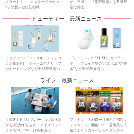
スタート！ 「ミスタードーナツ
がコラボ！ 「別班饅頭」を数量限
♪」の替え歌に初挑戦
定で発売
ビューティー 最新ニュース
ミッフィー×「コスメキッチン」コ
『ムーミン』×「LUSH」がコラ
ラボ第3弾！ チャーム付きリップ
ボ！ フェイス型の“バスボム”や“香
やトートバッグなど全18種登場へ
水”など全10種展開へ
ライフ 最新ニュース
【調査】ビジネスパーソンの約8割
ファミマ「大相撲一月場所ご招待キ
が“説明疲れ”を告白 アイスブレイ
ャンペーン」開催中！ 若隆景ら人
クも“聞きパ”を下げる要因に
気力士たちのサイン入りグッズも