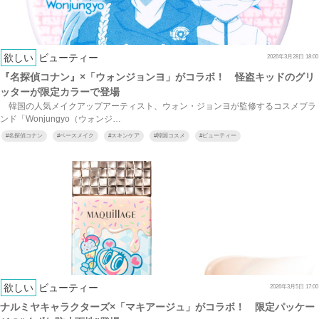
欲しい
ビューティー
2026年3月28日 18:00
『名探偵コナン』×「ウォンジョンヨ」がコラボ！ 怪盗キッドのグリ
ッターが限定カラーで登場
韓国の人気メイクアップアーティスト、ウォン・ジョンヨが監修するコスメブラ
ンド「Wonjungyo（ウォンジ…
#
名探偵コナン
#
ベースメイク
#
スキンケア
#
韓国コスメ
#
ビューティー
欲しい
ビューティー
2026年3月5日 17:00
ナルミヤキャラクターズ×「マキアージュ」がコラボ！ 限定パッケー