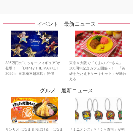
イベント 最新ニュース
385万円の“ミッキーフィギュア”が
東京＆大阪で『くまのプーさん』
登場！ 「Disney THE MARKET
100周年記念カフェ開催へ！ 「英
2026 in 日本橋三越本店」開催
雄をたたえるケーキセット」が味わ
える
グルメ 最新ニュース
サンリオ はなまるおばけ＆「はなま
『ミニオンズ』×「くら寿司」が初