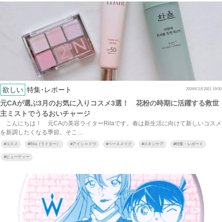
欲しい
特集･レポート
2026年3月28日 19:00
元CAが選ぶ3月のお気に入りコスメ3選！ 花粉の時期に活躍する救世
主ミストでうるおいチャージ
こんにちは！ 元CAの美容ライターRilaです。春は新生活に向けて新しいコスメ
を新調したくなる季節。そこ…
#
コスメ
#
Rila（ライター）
#
アイシャドウ
#
ベースメイク
#
スキンケア
#
特集・レポート
#
ビューティー