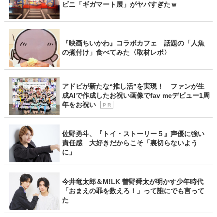
ビニ「ギガマート展」がヤバすぎたｗ
『映画ちいかわ』コラボカフェ 話題の「人魚
の煮付け」食べてみた〈取材レポ〉
アドビが新たな“推し活”を実現！ ファンが生
成AIで作成したお祝い画像でfav meデビュー1周
年をお祝い
P R
佐野勇斗、『トイ・ストーリー５』声優に強い
責任感 大好きだからこそ「裏切らないよう
に」
今井竜太郎＆M!LK 曽野舜太が明かす少年時代
「おまえの罪を数えろ！」って誰にでも言って
た