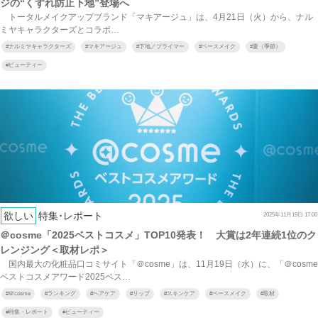
ジの“くずれ防止下地”登場へ
トータルメイクアップブランド「マキアージュ」は、4月21日（火）から、ナル
ミヤキャラクターズとコラボ…
#
ナルミヤキャラクターズ
#
マキアージュ
#
下地／プライマー
#
ベースメイク
#
夏（季節）
#
ビューティー
欲しい
特集･レポート
2025年11月19日 17:00
＠cosme「2025ベストコスメ」TOP10発表！ 大賞は2年連続1位のク
レンジング＜取材レポ＞
国内最大の化粧品口コミサイト「＠cosme」は、11月19日（水）に、「＠cosme
ベストコスメアワード2025ベス…
#
＠cosme
#
ランキング
#
ヘアケア
#
リップ
#
スキンケア
#
ベースメイク
#
取材
#
特集・レポート
#
ビューティー