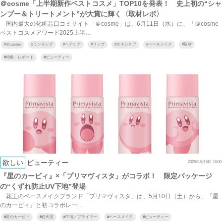
＠cosme「上半期新作ベストコスメ」TOP10を発表！ 史上初の“シャ
ンプー＆トリートメント”が大賞に輝く〈取材レポ〉
国内最大の化粧品口コミサイト「＠cosme」は、6月11日（水）に、「＠cosme
ベストコスメアワード2025上半…
#
＠cosme
#
ランキング
#
ヘアケア
#
リップ
#
スキンケア
#
ベースメイク
#
取材
#
特集・レポート
#
ビューティー
欲しい
ビューティー
2025年5月6日 18:00
『星のカービィ』×「プリマヴィスタ」がコラボ！ 限定パッケージ
の“くずれ防止UV下地”登場
花王のベースメイクブランド「プリマヴィスタ」は、5月10日（土）から、『星
のカービィ』と初コラボレー…
#
星のカービィ
#
任天堂
#
下地／プライマー
#
ベースメイク
#
ビューティー