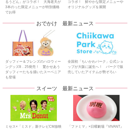
るうどん」がコラボ！ 大海老天が
コラボ！ 鮮やかな限定メニューや
3本のった限定メニューが特別価格
オリジナルグッズを展開
でお得
おでかけ 最新ニュース
ダッフィー＆フレンズのハロウィー
全国初「ちいかわパーク」公式ショ
ングッズ8．25発売！ 驚かせあう
ップが大阪に誕生へ！ パークで販
ダッフィーたちを描いたスーベニア
売していたアイテムが勢ぞろい
も登場
スイーツ 最新ニュース
ミセス×「ミスド」新テレビCM放映
「ファミマ」×日曜劇場『VIVANT』