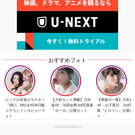
おすすめフォト
ピンクの衣装がステキ！
【大胆カット満載】乃木
【渾身の一冊】乃木坂
「ME:I」MIU＆KEIKO撮
坂46・与田祐希3rd写真集
46・山下美月、2nd写
り下ろしインタビューフ
『ヨーダ』公開カット
集『ヒロイン』公開カ
ォト
ト
[ADVERTISEMENT]