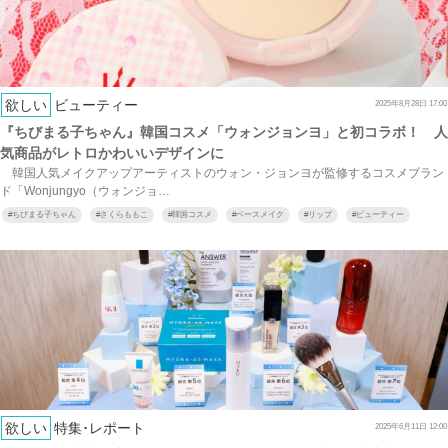
欲しい
ビューティー
2025年8月28日 17:00
『ちびまる子ちゃん』韓国コスメ「ウォンジョンヨ」と初コラボ！ 人
気商品がレトロかわいいデザインに
韓国人気メイクアップアーティストのウォン・ジョンヨが監修するコスメブラン
ド「Wonjungyo（ウォンジョ…
#
ちびまる子ちゃん
#
さくらももこ
#
韓国コスメ
#
ベースメイク
#
リップ
#
ビューティー
欲しい
特集･レポート
2025年6月11日 12:00