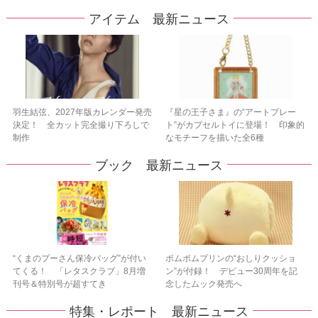
アイテム 最新ニュース
羽生結弦、2027年版カレンダー発売
『星の王子さま』の“アートプレー
決定！ 全カット完全撮り下ろしで
ト”がカプセルトイに登場！ 印象的
制作
なモチーフを描いた全6種
ブック 最新ニュース
“くまのプーさん保冷バッグ”が付い
ポムポムプリンの“おしりクッショ
てくる！ 「レタスクラブ」8月増
ン”が付録！ デビュー30周年を記
刊号＆特別号が超すてき
念したムック発売へ
特集・レポート 最新ニュース