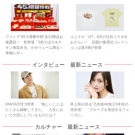
ファミマ“45％増量作戦”全13商品お
ユニクロ「UT」8月の注目コラボを
披露目！ 初登場「3色そぼろ＆チ
おさらい！ 話題の集英社コレクシ
キン南蛮弁当」がボリューム満点＜
ョンは第3弾が登場
実物レポ＞
インタビュー 最新ニュース
FANTASTICS世界、「悔しいことは
井上和が語る“乃木坂46加入5年目の
たくさん経験してきた」 人生にお
現在地” 「グループを発信するフェ
いて大切にしているものとは？
ーズに」
カルチャー 最新ニュース