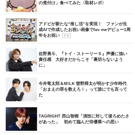
の煮付け」食べてみた〈取材レポ〉
アドビが新たな“推し活”を実現！ ファンが生
成AIで作成したお祝い画像でfav meデビュー1周
年をお祝い
P R
佐野勇斗、『トイ・ストーリー５』声優に強い
責任感 大好きだからこそ「裏切らないよう
に」
今井竜太郎＆M!LK 曽野舜太が明かす少年時代
「おまえの罪を数えろ！」って誰にでも言って
た
TAGRIGHT 西山智樹「演技に対して後ろめたさ
があった」 初めて臨んだ俳優業への思い