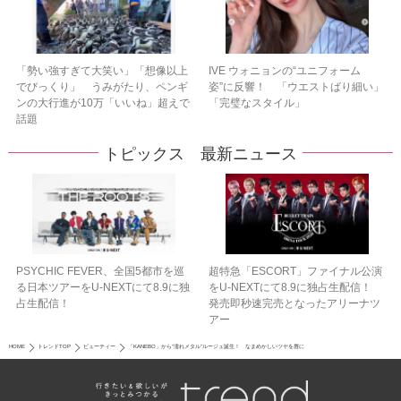
「勢い強すぎて大笑い」「想像以上
IVE ウォニョンの“ユニフォーム
でびっくり」 うみがたり、ペンギ
姿”に反響！ 「ウエストばり細い」
ンの大行進が10万「いいね」超えで
「完璧なスタイル」
話題
トピックス 最新ニュース
PSYCHIC FEVER、全国5都市を巡
超特急「ESCORT」ファイナル公演
る日本ツアーをU‐NEXTにて8.9に独
をU-NEXTにて8.9に独占生配信！
占生配信！
発売即秒速完売となったアリーナツ
アー
HOME
トレンドTOP
ビューティー
「KANEBO」から“濡れメタル”ルージュ誕生！ なまめかしいツヤを唇に