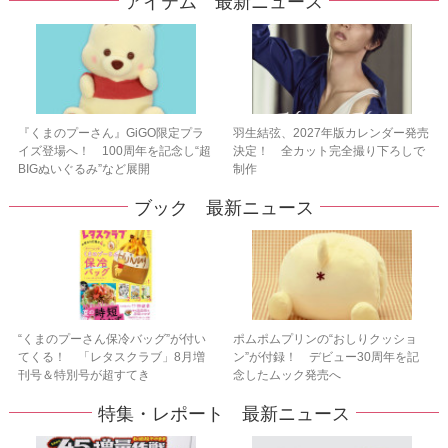
アイテム 最新ニュース
『くまのプーさん』GiGO限定プラ
羽生結弦、2027年版カレンダー発売
イズ登場へ！ 100周年を記念し“超
決定！ 全カット完全撮り下ろしで
BIGぬいぐるみ”など展開
制作
ブック 最新ニュース
“くまのプーさん保冷バッグ”が付い
ポムポムプリンの“おしりクッショ
てくる！ 「レタスクラブ」8月増
ン”が付録！ デビュー30周年を記
刊号＆特別号が超すてき
念したムック発売へ
特集・レポート 最新ニュース