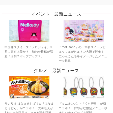
イベント 最新ニュース
中国発スクイーズ「メロジョイ」9
『mofusand』の日本初スイーツビ
月に東京上陸か？ 匂わせ投稿が話
ュッフェがヒルトン大阪で開催！
題「店舗？ポップアップ？」
にゃんこたちをイメージしたメニュ
ーを提供
グルメ 最新ニュース
サンリオ はなまるおばけ＆「はなま
『ミニオンズ』×「くら寿司」が初
るうどん」がコラボ！ 大海老天が
コラボ！ 鮮やかな限定メニューや
3本のった限定メニューが特別価格
オリジナルグッズを展開