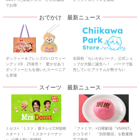
でお得
おでかけ 最新ニュース
ダッフィー＆フレンズのハロウィー
全国初「ちいかわパーク」公式ショ
ングッズ8．25発売！ 驚かせあう
ップが大阪に誕生へ！ パークで販
ダッフィーたちを描いたスーベニア
売していたアイテムが勢ぞろい
も登場
スイーツ 最新ニュース
ミセス×「ミスド」新テレビCM放映
「ファミマ」×日曜劇場『VIVANT』
スタート！ 「ミスタードーナツ
がコラボ！ 「別班饅頭」を数量限
♪」の替え歌に初挑戦
定で発売