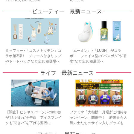
ビューティー 最新ニュース
ミッフィー×「コスメキッチン」コ
『ムーミン』×「LUSH」がコラ
ラボ第3弾！ チャーム付きリップ
ボ！ フェイス型の“バスボム”や“香
やトートバッグなど全18種登場へ
水”など全10種展開へ
ライフ 最新ニュース
【調査】ビジネスパーソンの約8割
ファミマ「大相撲一月場所ご招待キ
が“説明疲れ”を告白 アイスブレイ
ャンペーン」開催中！ 若隆景ら人
クも“聞きパ”を下げる要因に
気力士たちのサイン入りグッズも