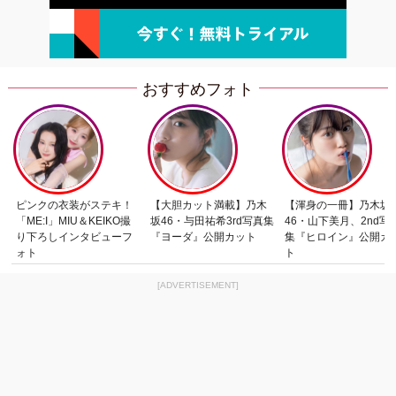
おすすめフォト
ピンクの衣装がステキ！
【大胆カット満載】乃木
【渾身の一冊】乃木坂
「ME:I」MIU＆KEIKO撮
坂46・与田祐希3rd写真集
46・山下美月、2nd写
り下ろしインタビューフ
『ヨーダ』公開カット
集『ヒロイン』公開カ
ォト
ト
[ADVERTISEMENT]