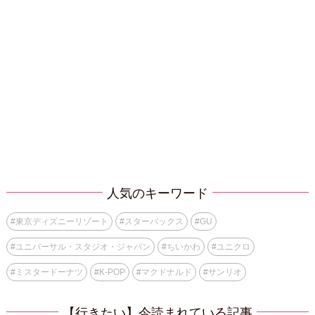
人気のキーワード
#
東京ディズニーリゾート
#
スターバックス
#
GU
#
ユニバーサル・スタジオ・ジャパン
#
ちいかわ
#
ユニクロ
#
ミスタードーナツ
#
K-POP
#
マクドナルド
#
サンリオ
【行きたい】今読まれている記事