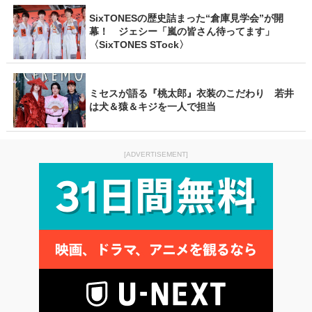
SixTONESの歴史詰まった“倉庫見学会”が開
幕！ ジェシー「嵐の皆さん待ってます」
〈SixTONES STock〉
ミセスが語る『桃太郎』衣装のこだわり 若井
は犬＆猿＆キジを一人で担当
[ADVERTISEMENT]