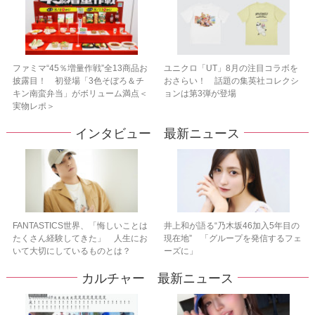
ファミマ“45％増量作戦”全13商品お
ユニクロ「UT」8月の注目コラボを
披露目！ 初登場「3色そぼろ＆チ
おさらい！ 話題の集英社コレクシ
キン南蛮弁当」がボリューム満点＜
ョンは第3弾が登場
実物レポ＞
インタビュー 最新ニュース
FANTASTICS世界、「悔しいことは
井上和が語る“乃木坂46加入5年目の
たくさん経験してきた」 人生にお
現在地” 「グループを発信するフェ
いて大切にしているものとは？
ーズに」
カルチャー 最新ニュース