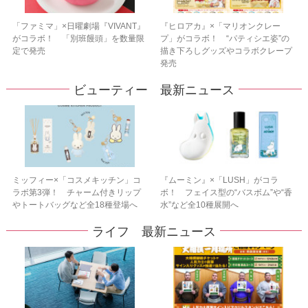
「ファミマ」×日曜劇場『VIVANT』
『ヒロアカ』×「マリオンクレー
がコラボ！ 「別班饅頭」を数量限
プ」がコラボ！ “パティシエ姿”の
定で発売
描き下ろしグッズやコラボクレープ
発売
ビューティー 最新ニュース
ミッフィー×「コスメキッチン」コ
『ムーミン』×「LUSH」がコラ
ラボ第3弾！ チャーム付きリップ
ボ！ フェイス型の“バスボム”や“香
やトートバッグなど全18種登場へ
水”など全10種展開へ
ライフ 最新ニュース