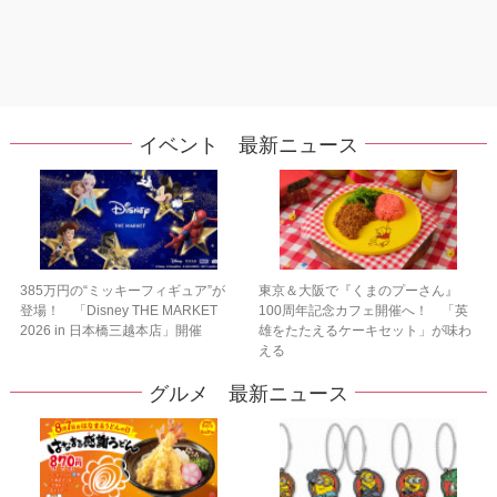
イベント 最新ニュース
385万円の“ミッキーフィギュア”が
東京＆大阪で『くまのプーさん』
登場！ 「Disney THE MARKET
100周年記念カフェ開催へ！ 「英
2026 in 日本橋三越本店」開催
雄をたたえるケーキセット」が味わ
える
グルメ 最新ニュース