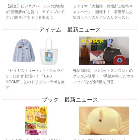
【調査】ビジネスパーソンの約8割
ファミマ「大相撲一月場所ご招待キ
が“説明疲れ”を告白 アイスブレイ
ャンペーン」開催中！ 若隆景ら人
クも“聞きパ”を下げる要因に
気力士たちのサイン入りグッズも
アイテム 最新ニュース
『セサミストリート』×「ジェラピ
郵便局限定『パペットスンスン』の
ケ」に新作登場へ！ 「CPD
グッズが登場！ “手紙を持ったマス
HOOME」とのトリプルコラボを展
コット”など全5種を用意
開
ブック 最新ニュース