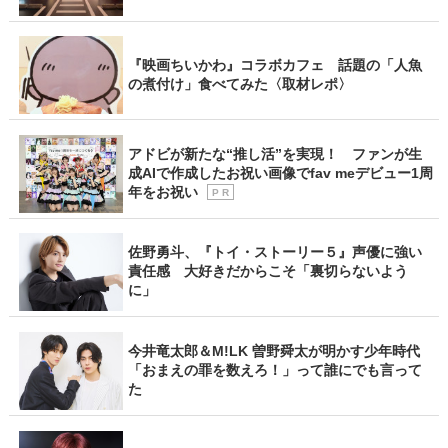
『映画ちいかわ』コラボカフェ 話題の「人魚
の煮付け」食べてみた〈取材レポ〉
アドビが新たな“推し活”を実現！ ファンが生
成AIで作成したお祝い画像でfav meデビュー1周
年をお祝い
P R
佐野勇斗、『トイ・ストーリー５』声優に強い
責任感 大好きだからこそ「裏切らないよう
に」
今井竜太郎＆M!LK 曽野舜太が明かす少年時代
「おまえの罪を数えろ！」って誰にでも言って
た