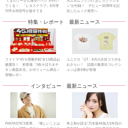
“くまのプーさん保冷バッグ”が付い
ポムポムプリンの“おしりクッショ
てくる！ 「レタスクラブ」8月増
ン”が付録！ デビュー30周年を記
刊号＆特別号が超すてき
念したムック発売へ
特集・レポート 最新ニュース
ファミマ“45％増量作戦”全13商品お
ユニクロ「UT」8月の注目コラボを
披露目！ 初登場「3色そぼろ＆チ
おさらい！ 話題の集英社コレクシ
キン南蛮弁当」がボリューム満点＜
ョンは第3弾が登場
実物レポ＞
インタビュー 最新ニュース
FANTASTICS世界、「悔しいことは
井上和が語る“乃木坂46加入5年目の