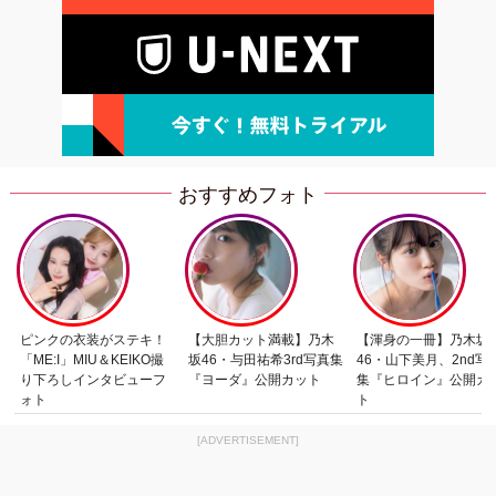
おすすめフォト
ピンクの衣装がステキ！
【大胆カット満載】乃木
【渾身の一冊】乃木坂
「ME:I」MIU＆KEIKO撮
坂46・与田祐希3rd写真集
46・山下美月、2nd写
り下ろしインタビューフ
『ヨーダ』公開カット
集『ヒロイン』公開カ
ォト
ト
[ADVERTISEMENT]