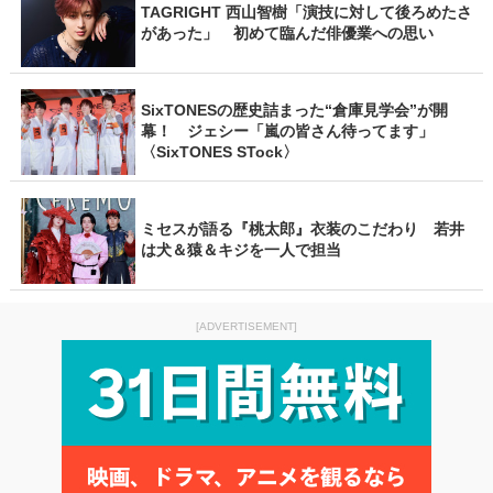
TAGRIGHT 西山智樹「演技に対して後ろめたさ
があった」 初めて臨んだ俳優業への思い
SixTONESの歴史詰まった“倉庫見学会”が開
幕！ ジェシー「嵐の皆さん待ってます」
〈SixTONES STock〉
ミセスが語る『桃太郎』衣装のこだわり 若井
は犬＆猿＆キジを一人で担当
[ADVERTISEMENT]