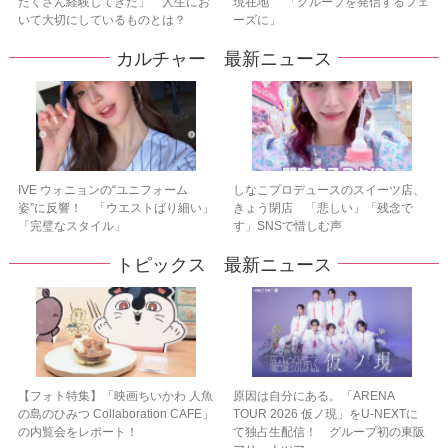
たくさん経験してきた」 人生にお
現在地” 「グループを発信するフェ
いて大切にしているものとは？
ーズに」
カルチャー 最新ニュース
IVE ウォニョンの“ユニフォーム
しなこプロデュースのスイーツ店、
姿”に反響！ 「ウエストばり細い」
きょう閉店 「悲しい」「残念で
「完璧なスタイル」
す」SNSで惜しむ声
トピックス 最新ニュース
【フォト特集】「映画ちいかわ 人魚
原因は自分にある。「ARENA
の島のひみつ Collaboration CAFE」
TOUR 2026 仮ノ現」をU-NEXTに
の内覧会をレポート！
て独占生配信！ グループ初の東阪