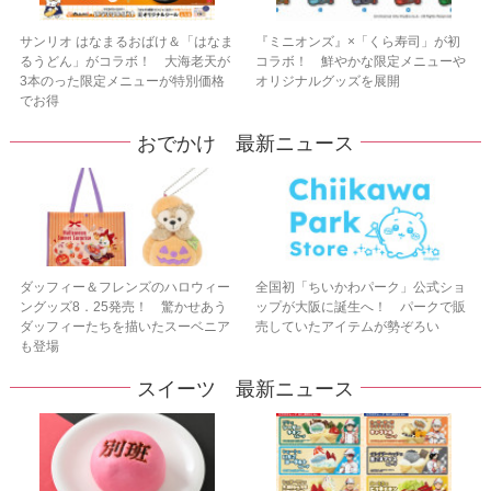
サンリオ はなまるおばけ＆「はなま
『ミニオンズ』×「くら寿司」が初
るうどん」がコラボ！ 大海老天が
コラボ！ 鮮やかな限定メニューや
3本のった限定メニューが特別価格
オリジナルグッズを展開
でお得
おでかけ 最新ニュース
ダッフィー＆フレンズのハロウィー
全国初「ちいかわパーク」公式ショ
ングッズ8．25発売！ 驚かせあう
ップが大阪に誕生へ！ パークで販
ダッフィーたちを描いたスーベニア
売していたアイテムが勢ぞろい
も登場
スイーツ 最新ニュース