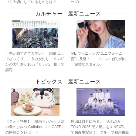
いて大切にしているものとは？
ーズに」
カルチャー 最新ニュース
「勢い強すぎて大笑い」「想像以上
IVE ウォニョンの“ユニフォーム
でびっくり」 うみがたり、ペンギ
姿”に反響！ 「ウエストばり細い」
ンの大行進が10万「いいね」越えで
「完璧なスタイル」
話題
トピックス 最新ニュース
【フォト特集】「映画ちいかわ 人魚
原因は自分にある。「ARENA
の島のひみつ Collaboration CAFE」
TOUR 2026 仮ノ現」をU-NEXTに
の内覧会をレポート！
て独占生配信！ グループ初の東阪