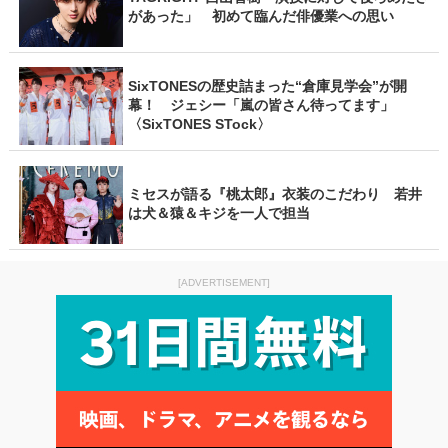
があった」 初めて臨んだ俳優業への思い
SixTONESの歴史詰まった“倉庫見学会”が開
幕！ ジェシー「嵐の皆さん待ってます」
〈SixTONES STock〉
ミセスが語る『桃太郎』衣装のこだわり 若井
は犬＆猿＆キジを一人で担当
[ADVERTISEMENT]