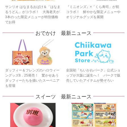
サンリオ はなまるおばけ＆「はなま
『ミニオンズ』×「くら寿司」が初
るうどん」がコラボ！ 大海老天が
コラボ！ 鮮やかな限定メニューや
3本のった限定メニューが特別価格
オリジナルグッズを展開
でお得
おでかけ 最新ニュース
ダッフィー＆フレンズのハロウィー
全国初「ちいかわパーク」公式ショ
ングッズ8．25発売！ 驚かせあう
ップが大阪に誕生へ！ パークで販
ダッフィーたちを描いたスーベニア
売していたアイテムが勢ぞろい
も登場
スイーツ 最新ニュース