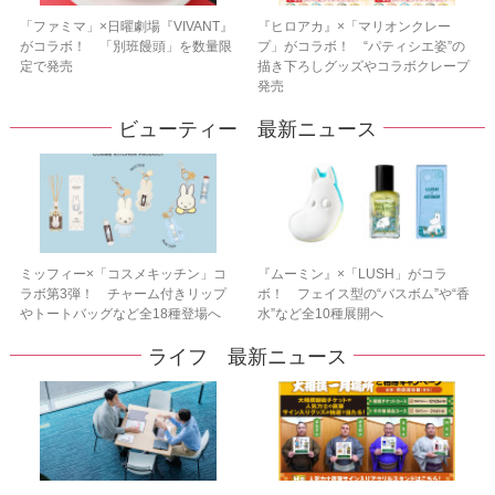
「ファミマ」×日曜劇場『VIVANT』
『ヒロアカ』×「マリオンクレー
がコラボ！ 「別班饅頭」を数量限
プ」がコラボ！ “パティシエ姿”の
定で発売
描き下ろしグッズやコラボクレープ
発売
ビューティー 最新ニュース
ミッフィー×「コスメキッチン」コ
『ムーミン』×「LUSH」がコラ
ラボ第3弾！ チャーム付きリップ
ボ！ フェイス型の“バスボム”や“香
やトートバッグなど全18種登場へ
水”など全10種展開へ
ライフ 最新ニュース