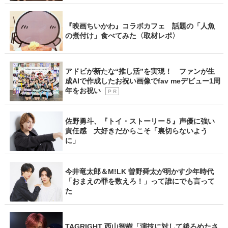
『映画ちいかわ』コラボカフェ 話題の「人魚
の煮付け」食べてみた〈取材レポ〉
アドビが新たな“推し活”を実現！ ファンが生
成AIで作成したお祝い画像でfav meデビュー1周
年をお祝い
P R
佐野勇斗、『トイ・ストーリー５』声優に強い
責任感 大好きだからこそ「裏切らないよう
に」
今井竜太郎＆M!LK 曽野舜太が明かす少年時代
「おまえの罪を数えろ！」って誰にでも言って
た
TAGRIGHT 西山智樹「演技に対して後ろめたさ