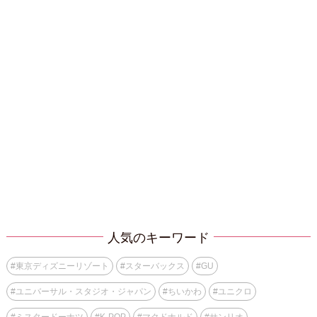
人気のキーワード
#
東京ディズニーリゾート
#
スターバックス
#
GU
#
ユニバーサル・スタジオ・ジャパン
#
ちいかわ
#
ユニクロ
#
ミスタードーナツ
#
K-POP
#
マクドナルド
#
サンリオ