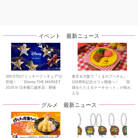
イベント 最新ニュース
385万円の“ミッキーフィギュア”が
東京＆大阪で『くまのプーさん』
登場！ 「Disney THE MARKET
100周年記念カフェ開催へ！ 「英
2026 in 日本橋三越本店」開催
雄をたたえるケーキセット」が味わ
える
グルメ 最新ニュース