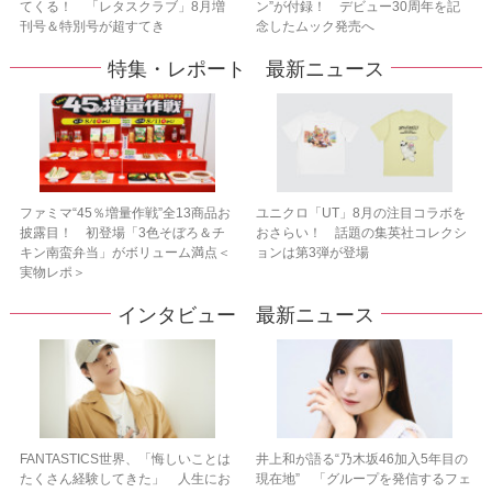
てくる！ 「レタスクラブ」8月増
ン”が付録！ デビュー30周年を記
刊号＆特別号が超すてき
念したムック発売へ
特集・レポート 最新ニュース
ファミマ“45％増量作戦”全13商品お
ユニクロ「UT」8月の注目コラボを
披露目！ 初登場「3色そぼろ＆チ
おさらい！ 話題の集英社コレクシ
キン南蛮弁当」がボリューム満点＜
ョンは第3弾が登場
実物レポ＞
インタビュー 最新ニュース
FANTASTICS世界、「悔しいことは
井上和が語る“乃木坂46加入5年目の
たくさん経験してきた」 人生にお
現在地” 「グループを発信するフェ