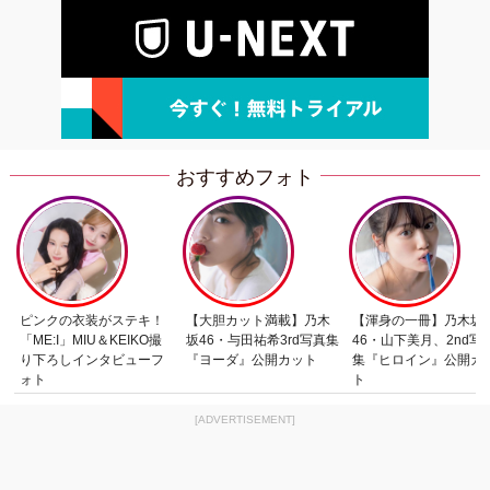
おすすめフォト
ピンクの衣装がステキ！
【大胆カット満載】乃木
【渾身の一冊】乃木坂
「ME:I」MIU＆KEIKO撮
坂46・与田祐希3rd写真集
46・山下美月、2nd写
り下ろしインタビューフ
『ヨーダ』公開カット
集『ヒロイン』公開カ
ォト
ト
[ADVERTISEMENT]