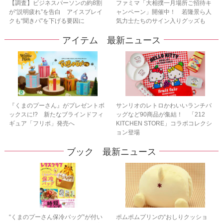
【調査】ビジネスパーソンの約8割
ファミマ「大相撲一月場所ご招待キ
が“説明疲れ”を告白 アイスブレイ
ャンペーン」開催中！ 若隆景ら人
クも“聞きパ”を下げる要因に
気力士たちのサイン入りグッズも
アイテム 最新ニュース
『くまのプーさん』がプレゼントボ
サンリオのレトロかわいいランチバ
ックスに!? 新たなブラインドフィ
ッグなど90商品が集結！ 「212
ギュア「フリポ」発売へ
KITCHEN STORE」コラボコレクシ
ョン登場
ブック 最新ニュース
“くまのプーさん保冷バッグ”が付い
ポムポムプリンの“おしりクッショ