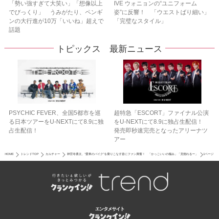
「勢い強すぎて大笑い」「想像以上
IVE ウォニョンの“ユニフォーム
でびっくり」 うみがたり、ペンギ
姿”に反響！ 「ウエストばり細い」
ンの大行進が10万「いいね」超えで
「完璧なスタイル」
話題
トピックス 最新ニュース
PSYCHIC FEVER、全国5都市を巡
超特急「ESCORT」ファイナル公演
る日本ツアーをU‐NEXTにて8.9に独
をU-NEXTにて8.9に独占生配信！
占生配信！
発売即秒速完売となったアリーナツ
アー
HOME
トレンドTOP
カルチャー
神宮寺勇太、“愛車のバイク”を乗りこなす姿にファン興奮！ 「かっこいいの極み」「見惚れるー」
1ページ