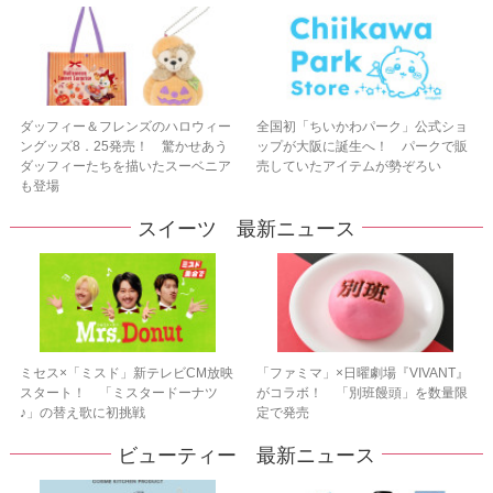
ダッフィー＆フレンズのハロウィー
全国初「ちいかわパーク」公式ショ
ングッズ8．25発売！ 驚かせあう
ップが大阪に誕生へ！ パークで販
ダッフィーたちを描いたスーベニア
売していたアイテムが勢ぞろい
も登場
スイーツ 最新ニュース
ミセス×「ミスド」新テレビCM放映
「ファミマ」×日曜劇場『VIVANT』
スタート！ 「ミスタードーナツ
がコラボ！ 「別班饅頭」を数量限
♪」の替え歌に初挑戦
定で発売
ビューティー 最新ニュース