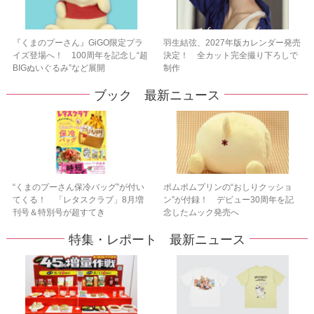
『くまのプーさん』GiGO限定プラ
羽生結弦、2027年版カレンダー発売
イズ登場へ！ 100周年を記念し“超
決定！ 全カット完全撮り下ろしで
BIGぬいぐるみ”など展開
制作
ブック 最新ニュース
“くまのプーさん保冷バッグ”が付い
ポムポムプリンの“おしりクッショ
てくる！ 「レタスクラブ」8月増
ン”が付録！ デビュー30周年を記
刊号＆特別号が超すてき
念したムック発売へ
特集・レポート 最新ニュース