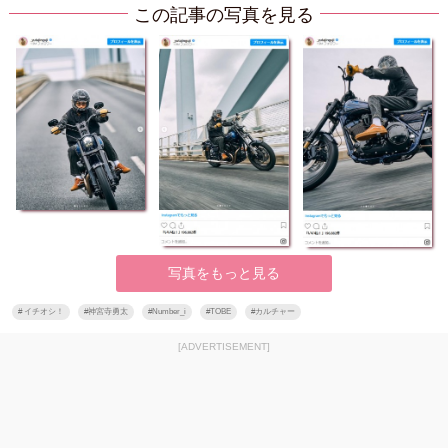
この記事の写真を見る
写真をもっと見る
#
イチオシ！
#
神宮寺勇太
#
Number_i
#
TOBE
#
カルチャー
[ADVERTISEMENT]