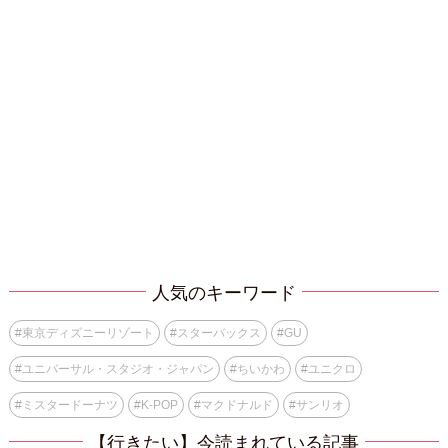
人気のキーワード
#
東京ディズニーリゾート
#
スターバックス
#
GU
#
ユニバーサル・スタジオ・ジャパン
#
ちいかわ
#
ユニクロ
#
ミスタードーナツ
#
K-POP
#
マクドナルド
#
サンリオ
【行きたい】今読まれている記事