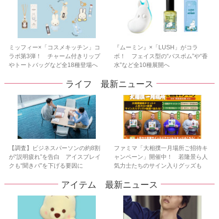
ミッフィー×「コスメキッチン」コ
『ムーミン』×「LUSH」がコラ
ラボ第3弾！ チャーム付きリップ
ボ！ フェイス型の“バスボム”や“香
やトートバッグなど全18種登場へ
水”など全10種展開へ
ライフ 最新ニュース
【調査】ビジネスパーソンの約8割
ファミマ「大相撲一月場所ご招待キ
が“説明疲れ”を告白 アイスブレイ
ャンペーン」開催中！ 若隆景ら人
クも“聞きパ”を下げる要因に
気力士たちのサイン入りグッズも
アイテム 最新ニュース