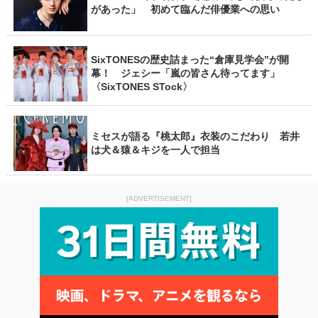
があった」 初めて臨んだ俳優業への思い
SixTONESの歴史詰まった“倉庫見学会”が開
幕！ ジェシー「嵐の皆さん待ってます」
〈SixTONES STock〉
ミセスが語る『桃太郎』衣装のこだわり 若井
は犬＆猿＆キジを一人で担当
[ADVERTISEMENT]