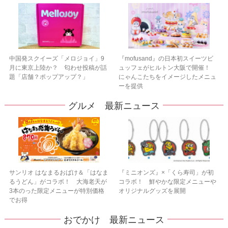
中国発スクイーズ「メロジョイ」9
『mofusand』の日本初スイーツビ
月に東京上陸か？ 匂わせ投稿が話
ュッフェがヒルトン大阪で開催！
題「店舗？ポップアップ？」
にゃんこたちをイメージしたメニュ
ーを提供
グルメ 最新ニュース
サンリオ はなまるおばけ＆「はなま
『ミニオンズ』×「くら寿司」が初
るうどん」がコラボ！ 大海老天が
コラボ！ 鮮やかな限定メニューや
3本のった限定メニューが特別価格
オリジナルグッズを展開
でお得
おでかけ 最新ニュース