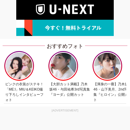
おすすめフォト
ピンクの衣装がステキ！
【大胆カット満載】乃木
【渾身の一冊】乃木坂
「ME:I」MIU＆KEIKO撮
坂46・与田祐希3rd写真集
46・山下美月、2nd写
り下ろしインタビューフ
『ヨーダ』公開カット
集『ヒロイン』公開カ
ォト
ト
[ADVERTISEMENT]