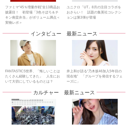
ファミマ“45％増量作戦”全13商品お
ユニクロ「UT」8月の注目コラボを
披露目！ 初登場「3色そぼろ＆チ
おさらい！ 話題の集英社コレクシ
キン南蛮弁当」がボリューム満点＜
ョンは第3弾が登場
実物レポ＞
インタビュー 最新ニュース
FANTASTICS世界、「悔しいことは
井上和が語る“乃木坂46加入5年目の
たくさん経験してきた」 人生にお
現在地” 「グループを発信するフェ
いて大切にしているものとは？
ーズに」
カルチャー 最新ニュース