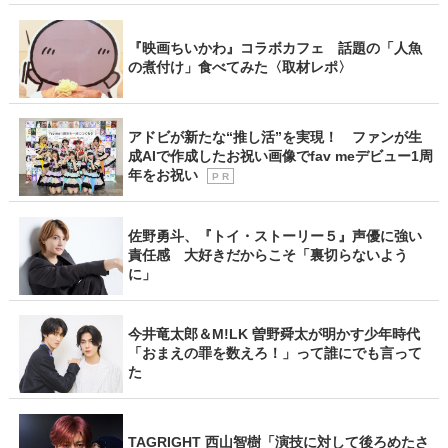
『映画ちいかわ』コラボカフェ 話題の「人魚
の煮付け」食べてみた〈取材レポ〉
アドビが新たな“推し活”を実現！ ファンが生
成AIで作成したお祝い画像でfav meデビュー1周
年をお祝い
P R
佐野勇斗、『トイ・ストーリー５』声優に強い
責任感 大好きだからこそ「裏切らないよう
に」
今井竜太郎＆M!LK 曽野舜太が明かす少年時代
「おまえの罪を数えろ！」って誰にでも言って
た
TAGRIGHT 西山智樹「演技に対して後ろめたさ