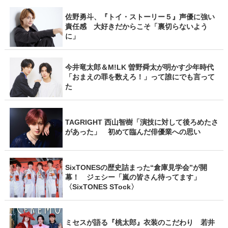
佐野勇斗、『トイ・ストーリー５』声優に強い
責任感 大好きだからこそ「裏切らないよう
に」
今井竜太郎＆M!LK 曽野舜太が明かす少年時代
「おまえの罪を数えろ！」って誰にでも言って
た
TAGRIGHT 西山智樹「演技に対して後ろめたさ
があった」 初めて臨んだ俳優業への思い
SixTONESの歴史詰まった“倉庫見学会”が開
幕！ ジェシー「嵐の皆さん待ってます」
〈SixTONES STock〉
ミセスが語る『桃太郎』衣装のこだわり 若井