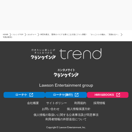
HOME
トレンドTOP
カルチャー
神宮寺勇太、“愛車のバイク”を乗りこなす姿にファン興奮！ 「かっこいいの極み」「見惚れるー」
写真(2枚目)
Lawson Entertainment group
ローチケ
ローチケ[旅行]
HMV&BOOKS
会社概要
サイトポリシー
利用規約
採用情報
お問い合わせ
個人情報保護方針
個人情報の取扱いに関する公表事項及び同意事項
利用者情報の外部送信について
Copyright © Lawson Entertainment, Inc.