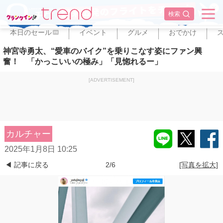
✕
検索
本日のセール
イベント
グルメ
おでかけ
PR
神宮寺勇太、“愛車のバイク”を乗りこなす姿にファン興
奮！ 「かっこいいの極み」「見惚れるー」
[ADVERTISEMENT]
カルチャー
2025年1月8日 10:25
◀ 記事に戻る
2/6
[写真を拡大]