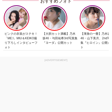
おすすめフォト
ピンクの衣装がステキ！
【大胆カット満載】乃木
【渾身の一冊】乃木坂
「ME:I」MIU＆KEIKO撮
坂46・与田祐希3rd写真集
46・山下美月、2nd写
り下ろしインタビューフ
『ヨーダ』公開カット
集『ヒロイン』公開カ
ォト
ト
[ADVERTISEMENT]