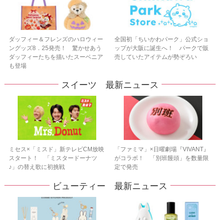
ダッフィー＆フレンズのハロウィー
全国初「ちいかわパーク」公式ショ
ングッズ8．25発売！ 驚かせあう
ップが大阪に誕生へ！ パークで販
ダッフィーたちを描いたスーベニア
売していたアイテムが勢ぞろい
も登場
スイーツ 最新ニュース
ミセス×「ミスド」新テレビCM放映
「ファミマ」×日曜劇場『VIVANT』
スタート！ 「ミスタードーナツ
がコラボ！ 「別班饅頭」を数量限
♪」の替え歌に初挑戦
定で発売
ビューティー 最新ニュース