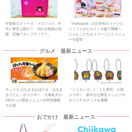
中国発スクイーズ「メロジョイ」9
『mofusand』の日本初スイーツビ
月に東京上陸か？ 匂わせ投稿が話
ュッフェがヒルトン大阪で開催！
題「店舗？ポップアップ？」
にゃんこたちをイメージしたメニュ
ーを提供
グルメ 最新ニュース
サンリオ はなまるおばけ＆「はなま
『ミニオンズ』×「くら寿司」が初
るうどん」がコラボ！ 大海老天が
コラボ！ 鮮やかな限定メニューや
3本のった限定メニューが特別価格
オリジナルグッズを展開
でお得
おでかけ 最新ニュース