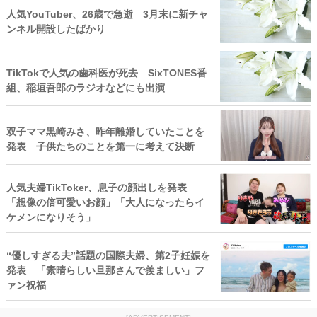
人気YouTuber、26歳で急逝 3月末に新チャ
ンネル開設したばかり
TikTokで人気の歯科医が死去 SixTONES番
組、稲垣吾郎のラジオなどにも出演
双子ママ黒崎みさ、昨年離婚していたことを
発表 子供たちのことを第一に考えて決断
人気夫婦TikToker、息子の顔出しを発表
「想像の倍可愛いお顔」「大人になったらイ
ケメンになりそう」
“優しすぎる夫”話題の国際夫婦、第2子妊娠を
発表 「素晴らしい旦那さんで羨ましい」フ
ァン祝福