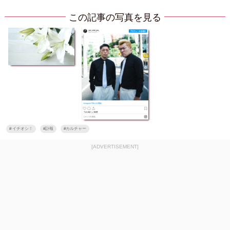
この記事の写真を見る
#
イチオシ！
#
訃報
#
カルチャー
[ADVERTISEMENT]