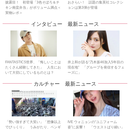
披露目！ 初登場「3色そぼろ＆チ
おさらい！ 話題の集英社コレクシ
キン南蛮弁当」がボリューム満点＜
ョンは第3弾が登場
実物レポ＞
インタビュー 最新ニュース
FANTASTICS世界、「悔しいことは
井上和が語る“乃木坂46加入5年目の
たくさん経験してきた」 人生にお
現在地” 「グループを発信するフェ
いて大切にしているものとは？
ーズに」
カルチャー 最新ニュース
「勢い強すぎて大笑い」「想像以上
IVE ウォニョンの“ユニフォーム
でびっくり」 うみがたり、ペンギ
姿”に反響！ 「ウエストばり細い」