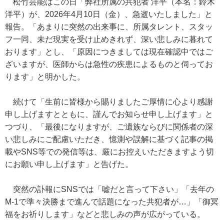
松竹芸能はこの日「弊社所属の共犯者 洋平（本名：鈴木
洋平）が、2026年4月10日（金）、急逝いたしました」と
報告。「あまりに突然の出来事に、所属タレント、スタッ
フ一同、未だ現実を受け止めきれず、深い悲しみに暮れて
おります」とし、「原因につきましては現在確認中ではご
ざいますが、医師からは急性の疾患によるものと伺ってお
ります」と明かした。
続けて「生前に皆様から賜りましたご厚情に心より感謝
申し上げますとともに、謹んでお知らせ申し上げます」と
つづり、「最後になりますが、ご遺族ならびに関係者の深
い悲しみにご配慮いただき、憶測や誤解に基づく記事の掲
載やSNS等での発信等は、厳にお控えいただきますよう切
にお願い申し上げます」と告げた。
突然の訃報にSNSでは「嘘だと言って下さい」「去年の
M-1で準々決勝まで進んで話題になった共犯者が…」「御冥
福をお祈りします」などと悲しみの声が広がっている。