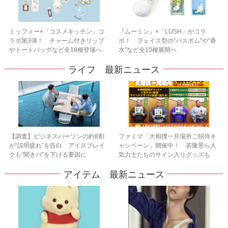
ミッフィー×「コスメキッチン」コ
『ムーミン』×「LUSH」がコラ
ラボ第3弾！ チャーム付きリップ
ボ！ フェイス型の“バスボム”や“香
やトートバッグなど全18種登場へ
水”など全10種展開へ
ライフ 最新ニュース
【調査】ビジネスパーソンの約8割
ファミマ「大相撲一月場所ご招待キ
が“説明疲れ”を告白 アイスブレイ
ャンペーン」開催中！ 若隆景ら人
クも“聞きパ”を下げる要因に
気力士たちのサイン入りグッズも
アイテム 最新ニュース