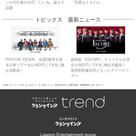
ンの大行進が10万「いいね」超えで
「完璧なスタイル」
話題
トピックス 最新ニュース
PSYCHIC FEVER、全国5都市を巡
超特急「ESCORT」ファイナル公演
る日本ツアーをU‐NEXTにて8.9に独
をU-NEXTにて8.9に独占生配信！
占生配信！
発売即秒速完売となったアリーナツ
アー
HOME
トレンドTOP
カルチャー
お笑いコンビ、共犯者の洋平さん26歳が急逝 所属事務所が公表
1ページ
Lawson Entertainment group