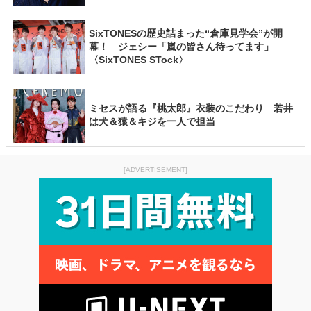
SixTONESの歴史詰まった“倉庫見学会”が開
幕！ ジェシー「嵐の皆さん待ってます」
〈SixTONES STock〉
ミセスが語る『桃太郎』衣装のこだわり 若井
は犬＆猿＆キジを一人で担当
[ADVERTISEMENT]