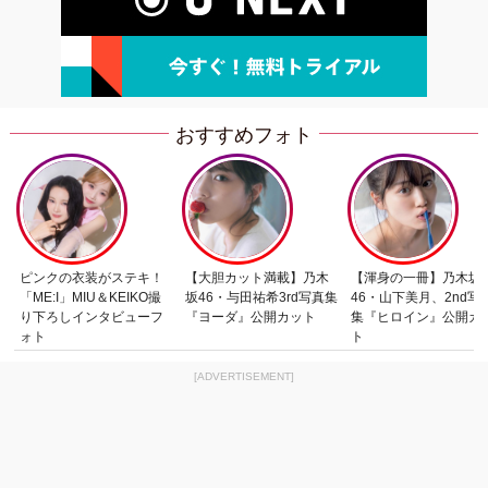
おすすめフォト
ピンクの衣装がステキ！
【大胆カット満載】乃木
【渾身の一冊】乃木坂
「ME:I」MIU＆KEIKO撮
坂46・与田祐希3rd写真集
46・山下美月、2nd写
り下ろしインタビューフ
『ヨーダ』公開カット
集『ヒロイン』公開カ
ォト
ト
[ADVERTISEMENT]