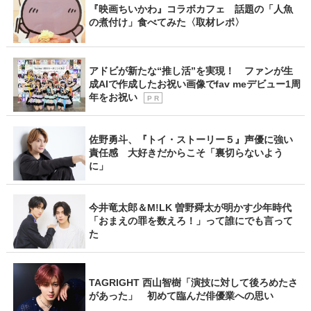
『映画ちいかわ』コラボカフェ 話題の「人魚
の煮付け」食べてみた〈取材レポ〉
アドビが新たな“推し活”を実現！ ファンが生
成AIで作成したお祝い画像でfav meデビュー1周
年をお祝い
P R
佐野勇斗、『トイ・ストーリー５』声優に強い
責任感 大好きだからこそ「裏切らないよう
に」
今井竜太郎＆M!LK 曽野舜太が明かす少年時代
「おまえの罪を数えろ！」って誰にでも言って
た
TAGRIGHT 西山智樹「演技に対して後ろめたさ
があった」 初めて臨んだ俳優業への思い