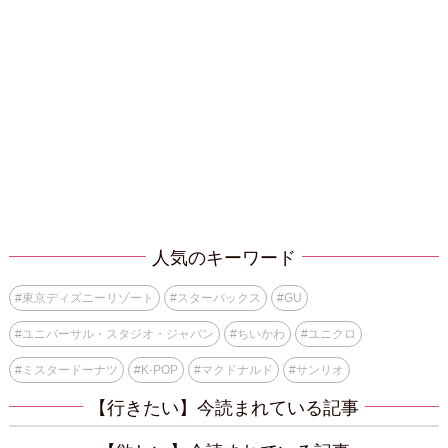
人気のキーワード
#
東京ディズニーリゾート
#
スターバックス
#
GU
#
ユニバーサル・スタジオ・ジャパン
#
ちいかわ
#
ユニクロ
#
ミスタードーナツ
#
K-POP
#
マクドナルド
#
サンリオ
【行きたい】今読まれている記事