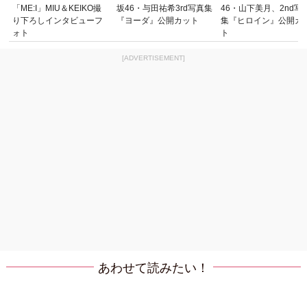
「ME:I」MIU＆KEIKO撮
坂46・与田祐希3rd写真集
46・山下美月、2nd写
り下ろしインタビューフ
『ヨーダ』公開カット
集『ヒロイン』公開カ
ォト
ト
[ADVERTISEMENT]
あわせて読みたい！