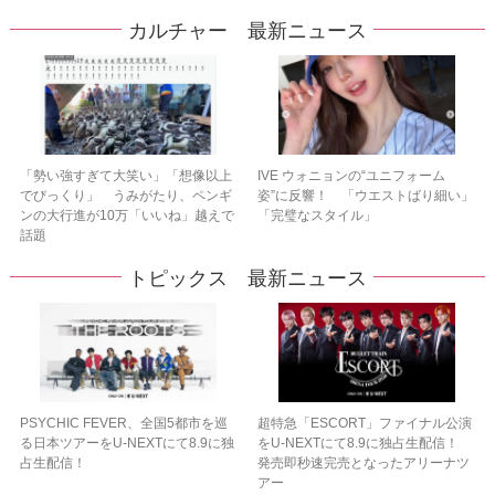
カルチャー 最新ニュース
「勢い強すぎて大笑い」「想像以上
IVE ウォニョンの“ユニフォーム
でびっくり」 うみがたり、ペンギ
姿”に反響！ 「ウエストばり細い」
ンの大行進が10万「いいね」越えで
「完璧なスタイル」
話題
トピックス 最新ニュース
PSYCHIC FEVER、全国5都市を巡
超特急「ESCORT」ファイナル公演
る日本ツアーをU‐NEXTにて8.9に独
をU-NEXTにて8.9に独占生配信！
占生配信！
発売即秒速完売となったアリーナツ
アー