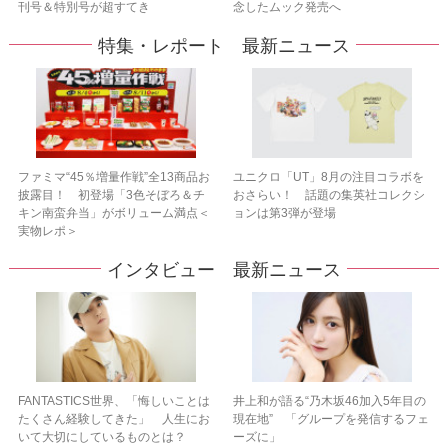
刊号＆特別号が超すてき
念したムック発売へ
特集・レポート 最新ニュース
ファミマ“45％増量作戦”全13商品お
ユニクロ「UT」8月の注目コラボを
披露目！ 初登場「3色そぼろ＆チ
おさらい！ 話題の集英社コレクシ
キン南蛮弁当」がボリューム満点＜
ョンは第3弾が登場
実物レポ＞
インタビュー 最新ニュース
FANTASTICS世界、「悔しいことは
井上和が語る“乃木坂46加入5年目の
たくさん経験してきた」 人生にお
現在地” 「グループを発信するフェ
いて大切にしているものとは？
ーズに」