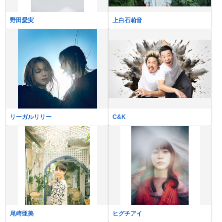
野田愛実
上白石萌音
リーガルリリー
C&K
尾崎亜美
ヒグチアイ