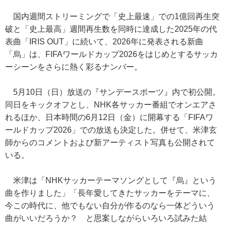
国内週間ストリーミングで「史上最速」での1億回再生突
破と「史上最高」週間再生数を同時に達成した2025年の代
表曲「IRIS OUT」に続いて、2026年に発表される新曲
「烏」は、FIFAワールドカップ2026をはじめとするサッカ
ーシーンをさらに熱く彩るナンバー。
5月10日（日）放送の『サンデースポーツ』内で初公開。
同日をキックオフとし、NHK各サッカー番組でオンエアさ
れるほか、日本時間の6月12日（金）に開幕する「FIFAワ
ールドカップ2026」での放送も決定した。併せて、米津玄
師からのコメントおよび新アーティスト写真も公開されて
いる。
米津は「NHKサッカーテーマソングとして『烏』という
曲を作りました」「長年愛してきたサッカーをテーマに、
今この時代に、他でもない自分が作るのなら一体どういう
曲がいいだろうか？ と思案しながらいろいろ試みた結