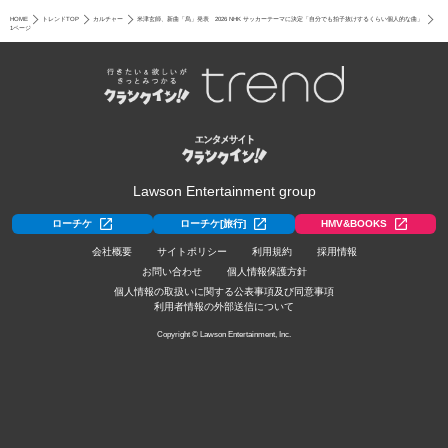
HOME
トレンドTOP
カルチャー
米津玄師、新曲「烏」発表 2026 NHK サッカーテーマに決定「自分でも拍子抜けするくらい個人的な曲」
1ページ
Lawson Entertainment group
ローチケ
ローチケ[旅行]
HMV&BOOKS
会社概要
サイトポリシー
利用規約
採用情報
お問い合わせ
個人情報保護方針
個人情報の取扱いに関する公表事項及び同意事項
利用者情報の外部送信について
Copyright © Lawson Entertainment, Inc.