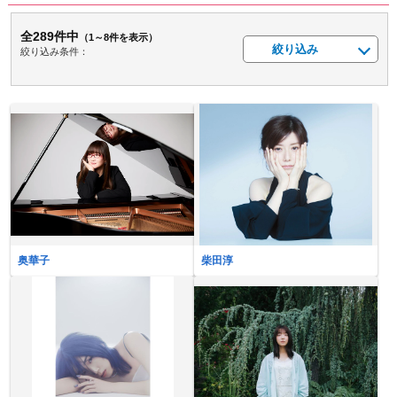
全289件中
（1～8件を表示）
絞り込み
絞り込み条件：
奥華子
柴田淳