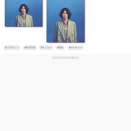
#
イチオシ！
#
米津玄師
#
サッカー
#
音楽
#
カルチャー
[ADVERTISEMENT]