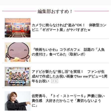
編集部おすすめ！
カメラに映らなければ“盗み”OK！ 体験型コン
ビニ「ギガマート展」がヤバすぎたｗ
『映画ちいかわ』コラボカフェ 話題の「人魚
の煮付け」食べてみた〈取材レポ〉
アドビが新たな“推し活”を実現！ ファンが生
成AIで作成したお祝い画像でfav meデビュー1周
年をお祝い
P R
佐野勇斗、『トイ・ストーリー５』声優に強い
責任感 大好きだからこそ「裏切らないよう
に」