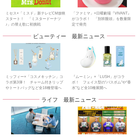
ミセス×「ミスド」新テレビCM放映
「ファミマ」×日曜劇場『VIVANT』
スタート！ 「ミスタードーナツ
がコラボ！ 「別班饅頭」を数量限
♪」の替え歌に初挑戦
定で発売
ビューティー 最新ニュース
ミッフィー×「コスメキッチン」コ
『ムーミン』×「LUSH」がコラ
ラボ第3弾！ チャーム付きリップ
ボ！ フェイス型の“バスボム”や“香
やトートバッグなど全18種登場へ
水”など全10種展開へ
ライフ 最新ニュース