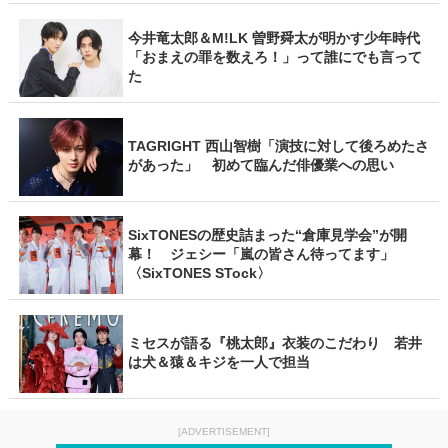
今井竜太郎＆M!LK 曽野舜太が明かす少年時代
「おまえの罪を数えろ！」って誰にでも言って
た
TAGRIGHT 西山智樹「演技に対して後ろめたさ
があった」 初めて臨んだ俳優業への思い
SixTONESの歴史詰まった“倉庫見学会”が開
幕！ ジェシー「嵐の皆さん待ってます」
〈SixTONES STock〉
ミセスが語る『桃太郎』衣装のこだわり 若井
は犬＆猿＆キジを一人で担当
[ADVERTISEMENT]