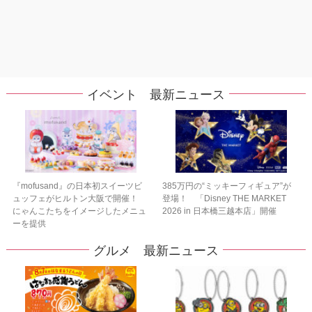
イベント 最新ニュース
『mofusand』の日本初スイーツビ
385万円の“ミッキーフィギュア”が
ュッフェがヒルトン大阪で開催！
登場！ 「Disney THE MARKET
にゃんこたちをイメージしたメニュ
2026 in 日本橋三越本店」開催
ーを提供
グルメ 最新ニュース