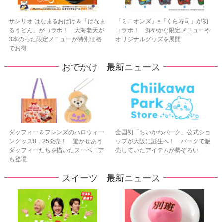
サンリオ はなまるおばけ＆「はなま
『ミニオンズ』×「くら寿司」が初
るうどん」がコラボ！ 大海老天が
コラボ！ 鮮やかな限定メニューや
3本のった限定メニューが特別価格
オリジナルグッズを展開
でお得
おでかけ 最新ニュース
ダッフィー＆フレンズのハロウィー
全国初「ちいかわパーク」公式ショ
ングッズ8．25発売！ 驚かせあう
ップが大阪に誕生へ！ パークで販
ダッフィーたちを描いたスーベニア
売していたアイテムが勢ぞろい
も登場
スイーツ 最新ニュース