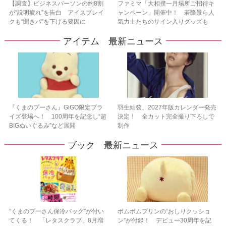
【調査】ビジネスパーソンの約8割
ファミマ「大相撲一月場所ご招待キ
が“説明疲れ”を告白 アイスブレイ
ャンペーン」開催中！ 若隆景ら人
クも“聞きパ”を下げる要因に
気力士たちのサイン入りグッズも
アイテム 最新ニュース
『くまのプーさん』GiGO限定プラ
羽生結弦、2027年版カレンダー発売
イズ登場へ！ 100周年を記念し“超
決定！ 全カット完全撮り下ろしで
BIGぬいぐるみ”など展開
制作
ブック 最新ニュース
“くまのプーさん保冷バッグ”が付い
ポムポムプリンの“おしりクッショ
てくる！ 「レタスクラブ」8月増
ン”が付録！ デビュー30周年を記