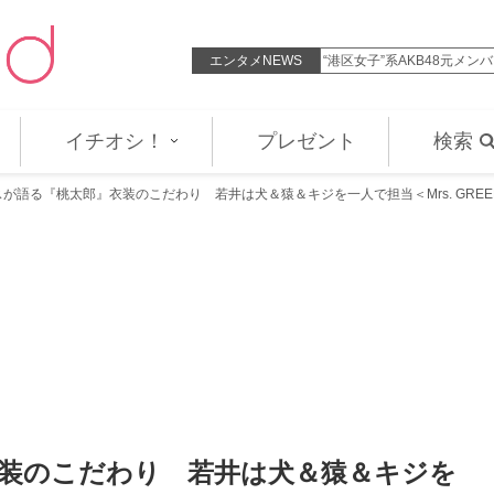
次世界大戦全史』 ノルマンディ…
エンタメNEWS
“港区女子”系AKB48元メ
イチオシ！
プレゼント
検索
が語る『桃太郎』衣装のこだわり 若井は犬＆猿＆キジを一人で担当＜Mrs. GREEN APPL
装のこだわり 若井は犬＆猿＆キジを