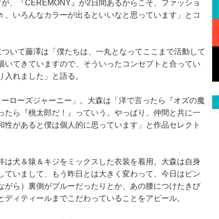
が、『CEREMONY』が2日間あるからこそ、ファッショ
々、いろんなカラーが出るといいなと思っています」とコ
について藤澤は「僕たちは、一丸となってここまで活動して
描いてきていますので、そういったコンセプトと合ってい
り入れました」と語る。
ーローズジャーニー」。大森は「洋で言ったら『オズの魔
ったら『桃太郎だ！』っていう。やっぱり、仲間と共に一
和性があると僕は個人的に思っています」と作品セレクト
井は犬＆猿＆キジをミックスした衣装を着用。大森は自身
していまして、もう昨日とは大きく変わって、今日はピン
ながら）裏側がブルーだったりとか、あの腰につけたきび
とディティールまでこだわっていることをアピール。