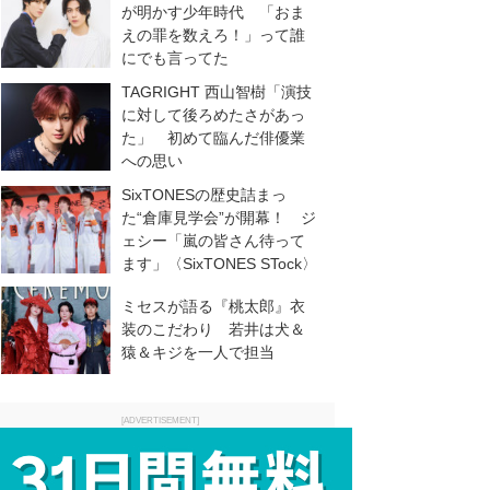
が明かす少年時代 「おま
えの罪を数えろ！」って誰
にでも言ってた
TAGRIGHT 西山智樹「演技
に対して後ろめたさがあっ
た」 初めて臨んだ俳優業
への思い
SixTONESの歴史詰まっ
た“倉庫見学会”が開幕！ ジ
ェシー「嵐の皆さん待って
ます」〈SixTONES STock〉
ミセスが語る『桃太郎』衣
装のこだわり 若井は犬＆
猿＆キジを一人で担当
[ADVERTISEMENT]