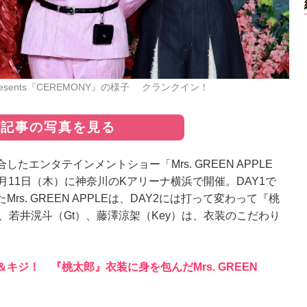
PLE presents『CEREMONY』の様子 クランクイン！
の記事の写真を見る
エンタテインメントショー「Mrs. GREEN APPLE
Y2が6月11日（木）に神奈川のKアリーナ横浜で開催。DAY1で
s. GREEN APPLEは、DAY2には打って変わって『桃
、若井滉斗（Gt）、藤澤涼架（Key）は、衣装のこだわり
ジ！ 『桃太郎』衣装に身を包んだMrs. GREEN