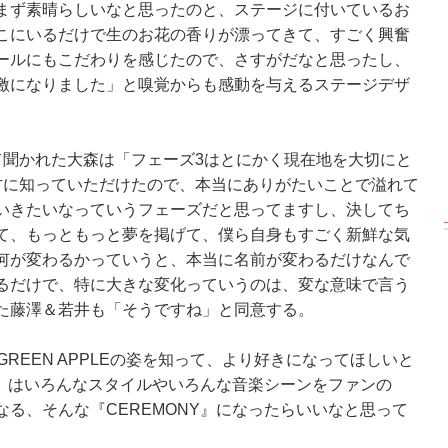
まず素晴らしいなと思ったのと、ステージに付いているお
こにいるだけで生のお花の香りが漂ってきて、すごく興奮
ールにもこだわりを感じたので、さすがだなと思ったし、
激になりました」と嗅覚からも感動を与えるステージデザ
【インタビューフォ
ピンクの衣装がステ
【大胆カット満載】
】櫻坂46・田村保
キ！ 「ME:I」MIU＆
乃木坂46・与田祐希
、山崎天＜TGC
KEIKO撮り下ろしイ
3rd写真集『ヨー
023 A／W＞
ンタビューフォト
ダ』公開カット
聞かれた大森は「フェーズ3はとにかく現在地を大切にと
方に知っていただけたので、本当にありがたいことで溢れて
いきたいなっていうフェーズだと思ってますし、決してち
て、もっともっと夢を掲げて、僕ら自身もすごく新鮮な気
何が変わるかっていうと、本当に名前が変わるだけなんで
るだけで、特に大きな変化っていうのは、変な意味で言う
た藤澤＆若井も「そうですね」と同意する。
GREEN APPLEの姿を知って、より好きになってほしいと
Y』はいろんなスタイルやいろんな音楽シーンをファンの
る、そんな『CEREMONY』になったらいいなと思って