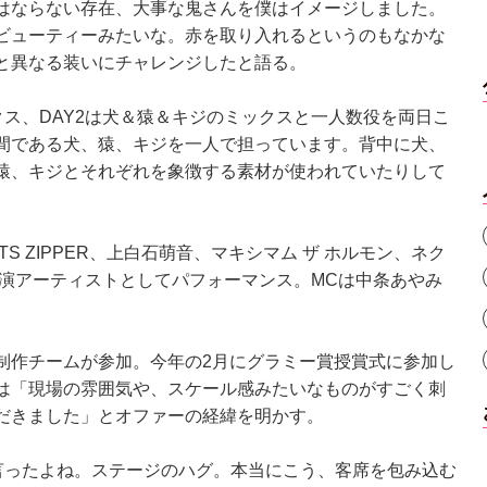
はならない存在、大事な鬼さんを僕はイメージしました。
ビューティーみたいな。赤を取り入れるというのもなかな
と異なる装いにチャレンジしたと語る。
ス、DAY2は犬＆猿＆キジのミックスと一人数役を両日こ
間である犬、猿、キジを一人で担っています。背中に犬、
猿、キジとそれぞれを象徴する素材が使われていたりして
RUITS ZIPPER、上白石萌音、マキシマム ザ ホルモン、ネク
出演アーティストとしてパフォーマンス。MCは中条あやみ
作チームが参加。今年の2月にグラミー賞授賞式に参加し
は「現場の雰囲気や、スケール感みたいなものがすごく刺
だきました」とオファーの経緯を明かす。
て言ったよね。ステージのハグ。本当にこう、客席を包み込む