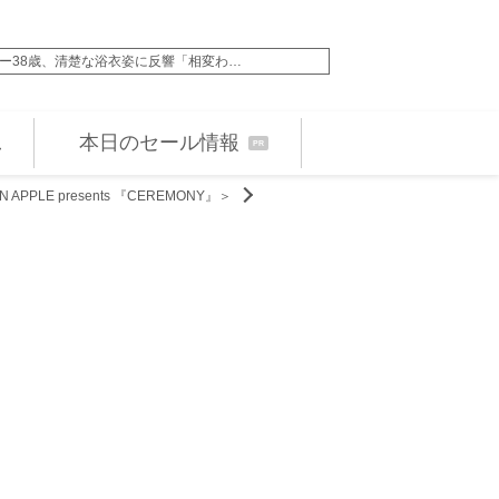
ンバー38歳、清楚な浴衣姿に反響「相変わ…
『仮面ライダーゼッツ
本日のセール情報
PR
E presents 『CEREMONY』＞