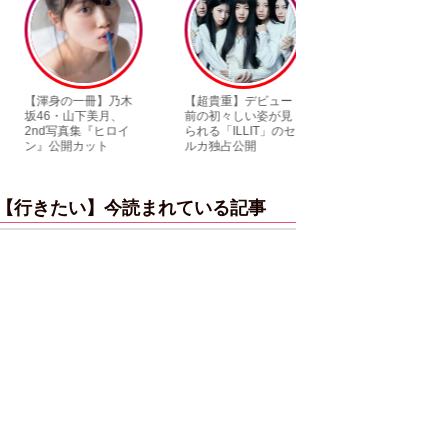
【渾身の一冊】乃木
【超貴重】デビュー
【6度目重版！】乃
坂46・山下美月、
前の初々しい姿が見
木坂46・山下美月
2nd写真集『ヒロイ
られる「ILLIT」のセ
「1st写真集」公開
ン』公開カット
ルカ独占公開
ットまとめ
【行きたい】今読まれている記事