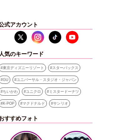
公式アカウント
人気のキーワード
#
東京ディズニーリゾート
#
スターバックス
#
GU
#
ユニバーサル・スタジオ・ジャパン
#
ちいかわ
#
ユニクロ
#
ミスタードーナツ
#
K-POP
#
マクドナルド
#
サンリオ
おすすめフォト