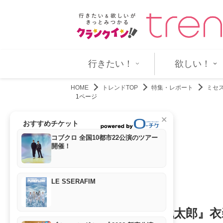
ずロックを愛する男を体現！…
トム・ハンクス製作総指揮『第二
行きたい！
欲しい！
HOME
トレンドTOP
特集・レポート
ミセス
1ページ
✕
おすすめチケット
コブクロ 全国10都市22公演のツアー
開催！
LE SSERAFIM
ミセスが語る『桃太郎』衣