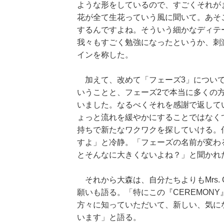
ような形をしているので、すごくそれが
花が全て生花っていう風に聞いて。あそ
するんですよね。そういう細かなディテ
我々もすごく勉強になったというか、刺
【6度目重版！】乃
インを称した。
木坂46・山下美月
ト
「1st写真集」公開カ
乃
ットまとめ
2
加えて、改めて「フェーズ3」について
いうことと、フェーズ2で本当に多くの
いました。なるべくそれを感謝で返して
ょっと流れを緩やかにすることではなく
持ちで新たなワクワクを探していける。
すよ」と冷静。「フェーズの名前が変わ
とそんなに大きくないよね？」と聞かれ
それから大森は、自分たちよりもMrs. 
願いも語る。「特にこの『CEREMON
方々に知っていただいて、新しい、気にな
います」と語る。