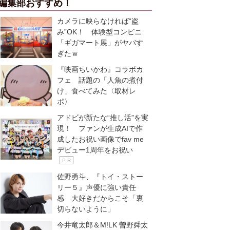
編集部おすすめ！
カメラに映らなければ“盗
み”OK！ 体験型コンビニ
「ギガマート展」がヤバす
ぎたｗ
『映画ちいかわ』コラボカ
フェ 話題の「人魚の煮付
け」食べてみた〈取材レ
ポ〉
アドビが新たな“推し活”を実
現！ ファンが生成AIで作
成したお祝い画像でfav me
デビュー1周年をお祝い
P R
佐野勇斗、『トイ・ストー
リー５』声優に強い責任
感 大好きだからこそ「裏
切らないように」
今井竜太郎＆M!LK 曽野舜太