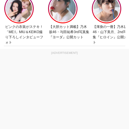
ピンクの衣装がステキ！
【大胆カット満載】乃木
【渾身の一冊】乃木坂
「ME:I」MIU＆KEIKO撮
坂46・与田祐希3rd写真集
46・山下美月、2nd写
り下ろしインタビューフ
『ヨーダ』公開カット
集『ヒロイン』公開カ
ォト
ト
[ADVERTISEMENT]