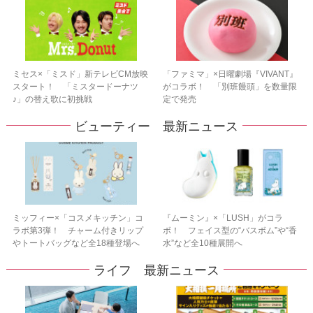
ミセス×「ミスド」新テレビCM放映
「ファミマ」×日曜劇場『VIVANT』
スタート！ 「ミスタードーナツ
がコラボ！ 「別班饅頭」を数量限
♪」の替え歌に初挑戦
定で発売
ビューティー 最新ニュース
ミッフィー×「コスメキッチン」コ
『ムーミン』×「LUSH」がコラ
ラボ第3弾！ チャーム付きリップ
ボ！ フェイス型の“バスボム”や“香
やトートバッグなど全18種登場へ
水”など全10種展開へ
ライフ 最新ニュース