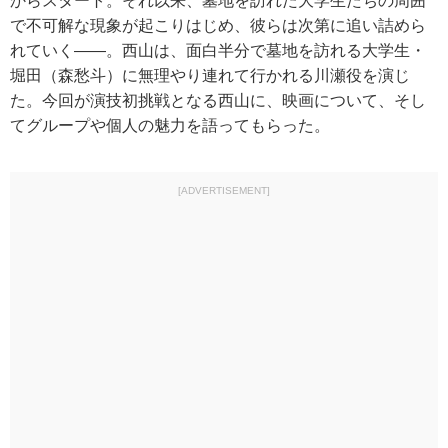
からスタート。それ以来、墓地を訪れた大学生たちの周囲
で不可解な現象が起こりはじめ、彼らは次第に追い詰めら
れていく――。西山は、面白半分で墓地を訪れる大学生・
堀田（森愁斗）に無理やり連れて行かれる川瀬役を演じ
た。今回が演技初挑戦となる西山に、映画について、そし
てグループや個人の魅力を語ってもらった。
[ADVERTISEMENT]