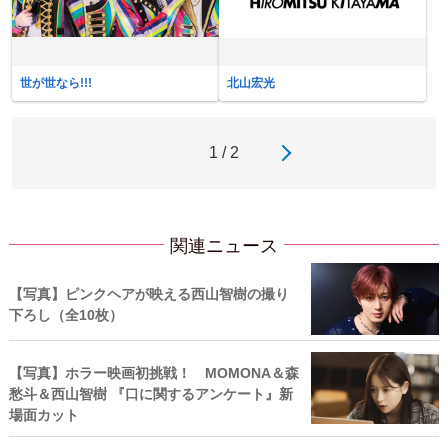
世が世なら!!!
北山宏光
1 / 2
関連ニュース
【写真】ピンクヘアが映える西山智樹の撮り
下ろし（全10枚）
【写真】ホラー映画初挑戦！ MOMONA＆森
愁斗＆西山智樹 『口に関するアンケート』新
場面カット