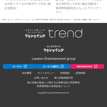
る日本ツアーをU‐NEXTにて8.9に独
をU-NEXTにて8.9に独占生配信！
占生配信！
発売即秒速完売となったアリーナツ
アー
HOME
トレンドTOP
インタビュー
TAGRIGHT 西山智樹「演技に対して後ろめたさがあった」 初めて臨んだ俳優業への思い
1ページ
Lawson Entertainment group
ローチケ
ローチケ[旅行]
HMV&BOOKS
会社概要
サイトポリシー
利用規約
採用情報
お問い合わせ
個人情報保護方針
個人情報の取扱いに関する公表事項及び同意事項
利用者情報の外部送信について
Copyright © Lawson Entertainment, Inc.