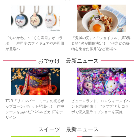
『ちいかわ』×「くら寿司」がコラ
『鬼滅の刃』×「ジョイフル」第3弾
ボ！ 寿司姿のフィギュアや寿司皿
＆第4弾が開催決定！ “伊之助の好
が登場へ
物を乗せた豚丼”など登場へ
おでかけ 最新ニュース
TDR『リメンバー・ミー』の光るポ
ピューロランド、ハロウィーンイベ
ップコーンバケット登場へ！ 作中
ント詳細発表！ “ラブブ”と初コラ
シーンを描いた“パペルピカド”をデ
ボで没入型ライブショーを実施
ザイン
スイーツ 最新ニュース