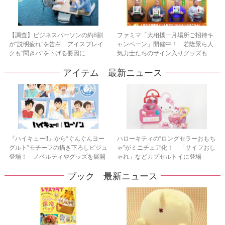
【調査】ビジネスパーソンの約8割
ファミマ「大相撲一月場所ご招待キ
が“説明疲れ”を告白 アイスブレイ
ャンペーン」開催中！ 若隆景ら人
クも“聞きパ”を下げる要因に
気力士たちのサイン入りグッズも
アイテム 最新ニュース
『ハイキュー!!』から“ぐんぐんヨー
ハローキティの“ロングセラーおもち
グルト”モチーフの描き下ろしビジュ
ゃ”がミニチュア化！ 「サイフおし
登場！ ノベルティやグッズを展開
ゃれ」などカプセルトイに登場
ブック 最新ニュース