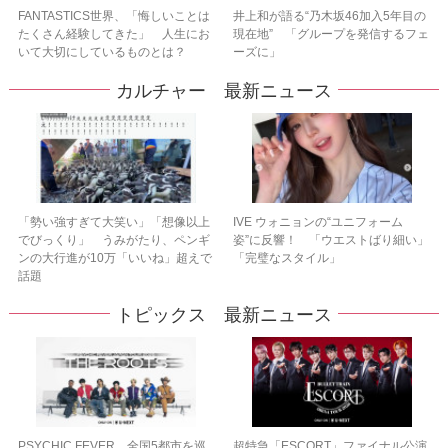
FANTASTICS世界、「悔しいことは
井上和が語る“乃木坂46加入5年目の
たくさん経験してきた」 人生にお
現在地” 「グループを発信するフェ
いて大切にしているものとは？
ーズに」
カルチャー 最新ニュース
「勢い強すぎて大笑い」「想像以上
IVE ウォニョンの“ユニフォーム
でびっくり」 うみがたり、ペンギ
姿”に反響！ 「ウエストばり細い」
ンの大行進が10万「いいね」超えで
「完璧なスタイル」
話題
トピックス 最新ニュース
PSYCHIC FEVER、全国5都市を巡
超特急「ESCORT」ファイナル公演