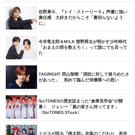
佐野勇斗、『トイ・ストーリー５』声優に強い
責任感 大好きだからこそ「裏切らないよう
に」
今井竜太郎＆M!LK 曽野舜太が明かす少年時代
「おまえの罪を数えろ！」って誰にでも言って
た
TAGRIGHT 西山智樹「演技に対して後ろめたさ
があった」 初めて臨んだ俳優業への思い
SixTONESの歴史詰まった“倉庫見学会”が開
幕！ ジェシー「嵐の皆さん待ってます」
〈SixTONES STock〉
ミセスが語る『桃太郎』衣装のこだわり 若井