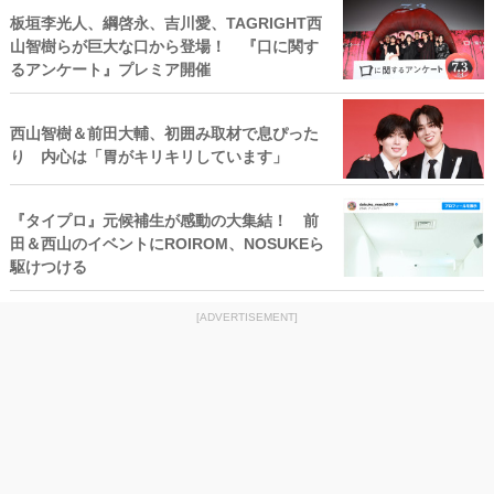
板垣李光人、綱啓永、吉川愛、TAGRIGHT西
山智樹らが巨大な口から登場！ 『口に関す
るアンケート』プレミア開催
西山智樹＆前田大輔、初囲み取材で息ぴった
り 内心は「胃がキリキリしています」
『タイプロ』元候補生が感動の大集結！ 前
田＆西山のイベントにROIROM、NOSUKEら
駆けつける
[ADVERTISEMENT]