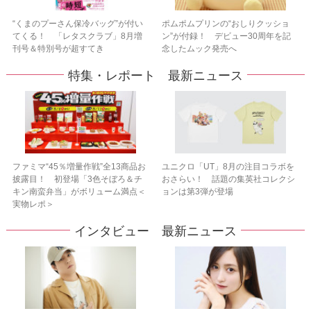
“くまのプーさん保冷バッグ”が付い
ポムポムプリンの“おしりクッショ
てくる！ 「レタスクラブ」8月増
ン”が付録！ デビュー30周年を記
刊号＆特別号が超すてき
念したムック発売へ
特集・レポート 最新ニュース
ファミマ“45％増量作戦”全13商品お
ユニクロ「UT」8月の注目コラボを
披露目！ 初登場「3色そぼろ＆チ
おさらい！ 話題の集英社コレクシ
キン南蛮弁当」がボリューム満点＜
ョンは第3弾が登場
実物レポ＞
インタビュー 最新ニュース