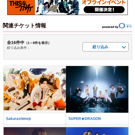
関連チケット情報
全16件中
（1～8件を表示）
絞り込み
絞り込み条件：
Sakurashimeji
SUPER★DRAGON