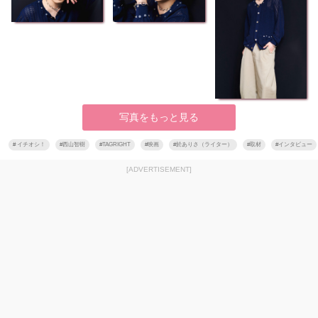
写真をもっと見る
#
イチオシ！
#
西山智樹
#
TAGRIGHT
#
映画
#
於ありさ（ライター）
#
取材
#
インタビュー
[ADVERTISEMENT]