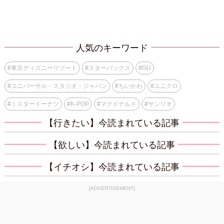
人気のキーワード
#
東京ディズニーリゾート
#
スターバックス
#
GU
#
ユニバーサル・スタジオ・ジャパン
#
ちいかわ
#
ユニクロ
#
ミスタードーナツ
#
K-POP
#
マクドナルド
#
サンリオ
【行きたい】今読まれている記事
【欲しい】今読まれている記事
【イチオシ】今読まれている記事
[ADVERTISEMENT]